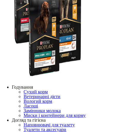
Годування
Сухий корм
Ветеринарні дієти
Вологий корм
Ласощі
Замінники молока
Миски і контейнери для корму
Догляд та гігієна
Наповнювачі для туалету
Туалети та аксесуари