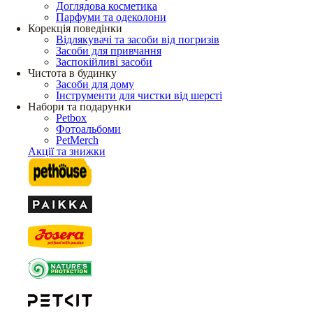
Доглядова косметика
Парфуми та одеколони
Корекція поведінки
Відлякувачі та засоби від погризів
Засоби для привчання
Заспокійливі засоби
Чистота в будинку
Засоби для дому
Інструменти для чистки від шерсті
Набори та подарунки
Petbox
Фотоальбоми
PetMerch
Акції та знижки