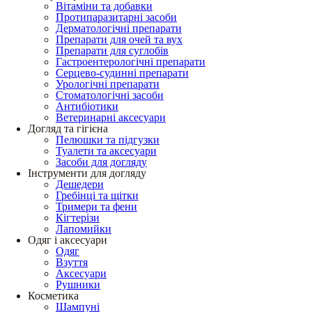
Вітаміни та добавки
Протипаразитарні засоби
Дерматологічні препарати
Препарати для очей та вух
Препарати для суглобів
Гастроентерологічні препарати
Серцево-судинні препарати
Урологічні препарати
Стоматологічні засоби
Антибіотики
Ветеринарні аксесуари
Догляд та гігієна
Пелюшки та підгузки
Туалети та аксесуари
Засоби для догляду
Інструменти для догляду
Дешедери
Гребінці та щітки
Тримери та фени
Кігтерізи
Лапомийки
Одяг і аксесуари
Одяг
Взуття
Аксесуари
Рушники
Косметика
Шампуні