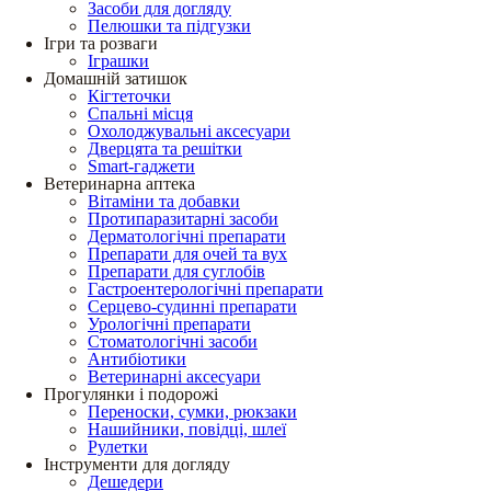
Засоби для догляду
Пелюшки та підгузки
Ігри та розваги
Іграшки
Домашній затишок
Кігтеточки
Спальні місця
Охолоджувальні аксесуари
Дверцята та решітки
Smart-гаджети
Ветеринарна аптека
Вітаміни та добавки
Протипаразитарні засоби
Дерматологічні препарати
Препарати для очей та вух
Препарати для суглобів
Гастроентерологічні препарати
Серцево-судинні препарати
Урологічні препарати
Стоматологічні засоби
Антибіотики
Ветеринарні аксесуари
Прогулянки і подорожі
Переноски, сумки, рюкзаки
Нашийники, повідці, шлеї
Рулетки
Інструменти для догляду
Дешедери