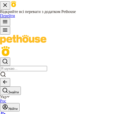
Відкрийте всі переваги з додатком Pethouse
Перейти
Знайти
Укр
Рос
Увійти