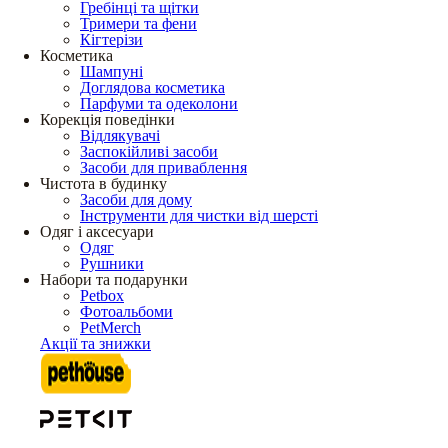
Гребінці та щітки
Тримери та фени
Кігтерізи
Косметика
Шампуні
Доглядова косметика
Парфуми та одеколони
Корекція поведінки
Відлякувачі
Заспокійливі засоби
Засоби для приваблення
Чистота в будинку
Засоби для дому
Інструменти для чистки від шерсті
Одяг і аксесуари
Одяг
Рушники
Набори та подарунки
Petbox
Фотоальбоми
PetMerch
Акції та знижки