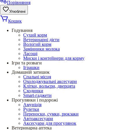
Порівняння
Улюблені
Кошик
Годування
Сухий корм
Ветеринарні дієти
Вологий корм
Замінники молока
Ласощі
Миски і контейнери для корму
Ігри та розваги
Іграшки
Домашній затишок
Спальні місця
Охолоджувальні аксесуари
Клітки, вольєри, дверцята
Сходинки
Smart-гаджети
Прогулянки і подорожі
Амуніція
Рулетки
Переноски, сумки, рюкзаки
Автоаксесуари
Аксесуари для прогулянок
Ветеринарна аптека