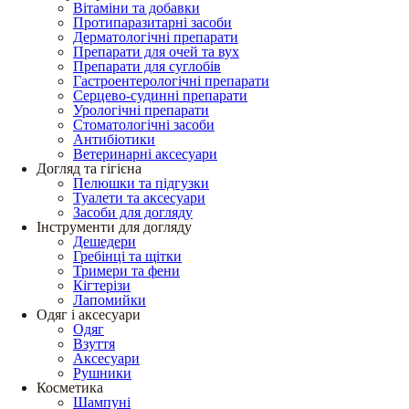
Вітаміни та добавки
Протипаразитарні засоби
Дерматологічні препарати
Препарати для очей та вух
Препарати для суглобів
Гастроентерологічні препарати
Серцево-судинні препарати
Урологічні препарати
Стоматологічні засоби
Антибіотики
Ветеринарні аксесуари
Догляд та гігієна
Пелюшки та підгузки
Туалети та аксесуари
Засоби для догляду
Інструменти для догляду
Дешедери
Гребінці та щітки
Тримери та фени
Кігтерізи
Лапомийки
Одяг і аксесуари
Одяг
Взуття
Аксесуари
Рушники
Косметика
Шампуні