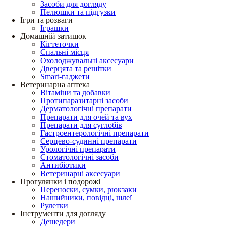
Засоби для догляду
Пелюшки та підгузки
Ігри та розваги
Іграшки
Домашній затишок
Кігтеточки
Спальні місця
Охолоджувальні аксесуари
Дверцята та решітки
Smart-гаджети
Ветеринарна аптека
Вітаміни та добавки
Протипаразитарні засоби
Дерматологічні препарати
Препарати для очей та вух
Препарати для суглобів
Гастроентерологічні препарати
Серцево-судинні препарати
Урологічні препарати
Стоматологічні засоби
Антибіотики
Ветеринарні аксесуари
Прогулянки і подорожі
Переноски, сумки, рюкзаки
Нашийники, повідці, шлеї
Рулетки
Інструменти для догляду
Дешедери