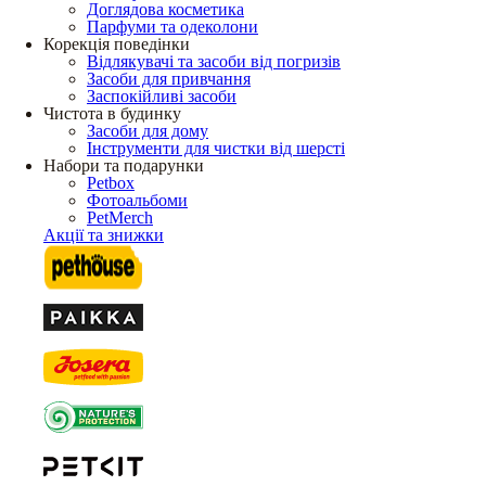
Доглядова косметика
Парфуми та одеколони
Корекція поведінки
Відлякувачі та засоби від погризів
Засоби для привчання
Заспокійливі засоби
Чистота в будинку
Засоби для дому
Інструменти для чистки від шерсті
Набори та подарунки
Petbox
Фотоальбоми
PetMerch
Акції та знижки