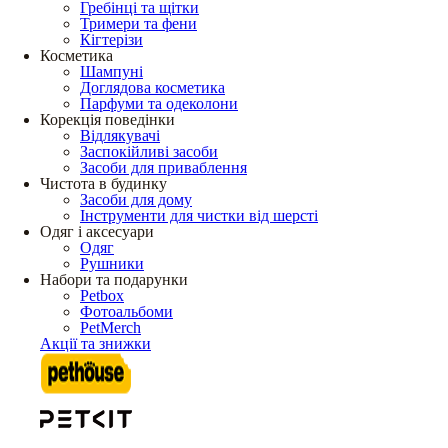
Гребінці та щітки
Тримери та фени
Кігтерізи
Косметика
Шампуні
Доглядова косметика
Парфуми та одеколони
Корекція поведінки
Відлякувачі
Заспокійливі засоби
Засоби для приваблення
Чистота в будинку
Засоби для дому
Інструменти для чистки від шерсті
Одяг і аксесуари
Одяг
Рушники
Набори та подарунки
Petbox
Фотоальбоми
PetMerch
Акції та знижки