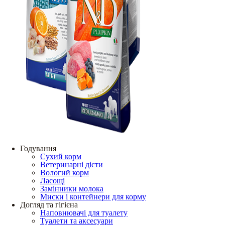
Годування
Сухий корм
Ветеринарні дієти
Вологий корм
Ласощі
Замінники молока
Миски і контейнери для корму
Догляд та гігієна
Наповнювачі для туалету
Туалети та аксесуари