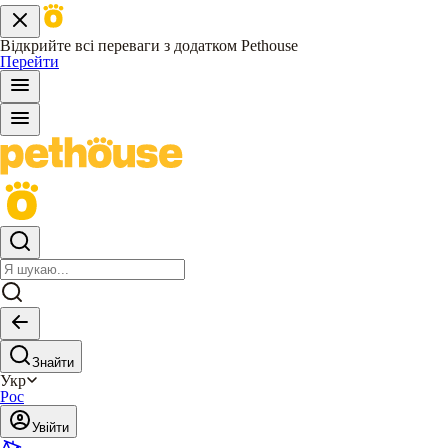
Відкрийте всі переваги з додатком Pethouse
Перейти
Знайти
Укр
Рос
Увійти