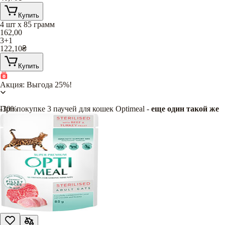
Купить
4 шт х 85 грамм
162,00
3+1
122,10
₴
Купить
Акция: Выгода 25%!
При покупке 3 паучей для кошек Optimeal -
-30%
еще один такой же
в подарок
!