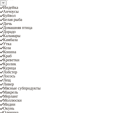
Индейка
Анчоусы
Буйвол
Белая рыба
Дичь
Домашняя птица
Дорадо
Кальмары
Камбала
Утка
Коза
Конина
Краб
Креветки
Кролик
Курица
Лобстер
Лосось
Лещ
Ливер
Мясные субпродукты
Макрель
Мерланг
Моллюски
Мидии
Окунь
Оленина