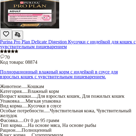
Purina Pro Plan Delicate Digestion Кусочки с индейкой для кошек с
чувствительным пищеварением
70
Код товара:
08874
Полнорационный влажный корм с индейкой в соусе для
взрослых кошек с чувствительным пищеварением.
Животное
.....
Кошкам
Категория
.....
Влажный корм
Возраст кошки
.....
Для взрослых кошек
,
Для пожилых кошек
Упаковка
.....
Мягкая упаковка
Вид корма
.....
Кусочки в соусе
Особые потребности
.....
Чувствительная кожа
,
Чувствительный
желудок
Фасовка
.....
От 0 до 95 грамм
Тип корма
.....
На основе мяса
,
На основе рыбы
Рацион
.....
Полноценный
Класс корма
.....
Суперпремиум