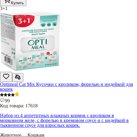
Купить
3+1
Optimeal Cat Mix Кусочки с кроликом, форелью и индейкой для
кошек
99
Код товара:
17618
Набор из 4 аппетитных влажных кормов с кроликом в
морковном желе, с форелью в кремовом соусе и с индейкой в
тыквенном соусе для взрослых кошек.
Животное
.....
Кошкам