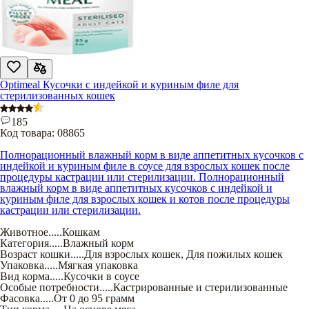
Optimeal Кусочки с индейкой и куриным филе для
стерилизованных кошек
185
Код товара:
08865
Полнорационный влажный корм в виде аппетитных кусочков с
индейкой и куриным филе в соусе для взрослых кошек после
процедуры кастрации или стерилизации. Полнорационный
влажный корм в виде аппетитных кусочков с индейкой и
куриным филе для взрослых кошек и котов после процедуры
кастрации или стерилизации.
Животное
.....
Кошкам
Категория
.....
Влажный корм
Возраст кошки
.....
Для взрослых кошек
,
Для пожилых кошек
Упаковка
.....
Мягкая упаковка
Вид корма
.....
Кусочки в соусе
Особые потребности
.....
Кастрированные и стерилизованные
Фасовка
.....
От 0 до 95 грамм