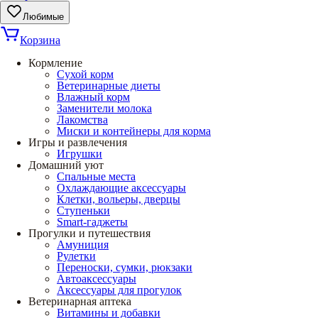
Любимые
Корзина
Кормление
Сухой корм
Ветеринарные диеты
Влажный корм
Заменители молока
Лакомства
Миски и контейнеры для корма
Игры и развлечения
Игрушки
Домашний уют
Спальные места
Охлаждающие аксессуары
Клетки, вольеры, дверцы
Ступеньки
Smart-гаджеты
Прогулки и путешествия
Амуниция
Рулетки
Переноски, сумки, рюкзаки
Автоаксессуары
Аксессуары для прогулок
Ветеринарная аптека
Витамины и добавки