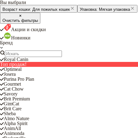
Вы выбрали
Возраст кошки:
Для пожилых кошек
Упаковка:
Мягкая упаковка
Очистить фильтры
Акции и скидки
Новинки
Бренд
Royal Canin
Топ продаж!
Optimeal
Josera
Purina Pro Plan
Gourmet
Cat Chow
Savory
Brit Premium
GimCat
Brit Care
Sheba
Almo Nature
Alpha Spirit
AnimAll
Animonda