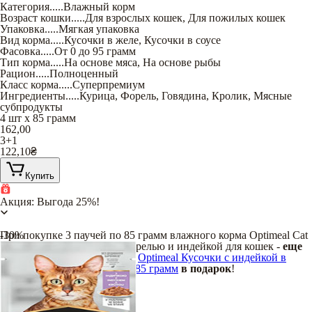
Категория
.....
Влажный корм
Возраст кошки
.....
Для взрослых кошек
,
Для пожилых кошек
Упаковка
.....
Мягкая упаковка
Вид корма
.....
Кусочки в желе
,
Кусочки в соусе
Фасовка
.....
От 0 до 95 грамм
Тип корма
.....
На основе мяса
,
На основе рыбы
Рацион
.....
Полноценный
Класс корма
.....
Суперпремиум
Ингредиенты
.....
Курица
,
Форель
,
Говядина
,
Кролик
,
Мясные
субпродукты
4 шт х 85 грамм
162,00
3+1
122,10
₴
Купить
Акция: Выгода 25%!
При покупке 3 паучей по 85 грамм влажного корма Optimeal Cat
-30%
Mix Кусочки с кроликом, форелью и индейкой для кошек -
еще
один пауч влажного корма
Optimeal Кусочки с индейкой в
тыквенном соусе для кошек 85 грамм
в подарок
!