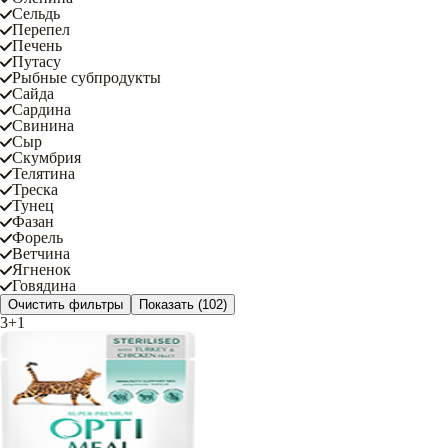
Сельдь
Перепел
Печень
Путасу
Рыбные субпродукты
Сайда
Сардина
Свинина
Сыр
Скумбрия
Телятина
Треска
Тунец
Фазан
Форель
Ветчина
Ягненок
Говядина
Очистить фильтры
Показать
(102)
3+1