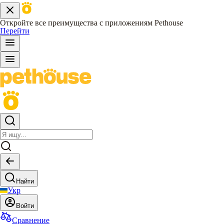
Откройте все преимущества с приложениям Pethouse
Перейти
Найти
Укр
Войти
Сравнение