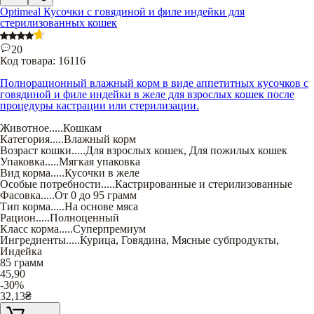
Optimeal Кусочки с говядиной и филе индейки для
стерилизованных кошек
20
Код товара:
16116
Полнорационный влажный корм в виде аппетитных кусочков с
говядиной и филе индейки в желе для взрослых кошек после
процедуры кастрации или стерилизации.
Животное
.....
Кошкам
Категория
.....
Влажный корм
Возраст кошки
.....
Для взрослых кошек
,
Для пожилых кошек
Упаковка
.....
Мягкая упаковка
Вид корма
.....
Кусочки в желе
Особые потребности
.....
Кастрированные и стерилизованные
Фасовка
.....
От 0 до 95 грамм
Тип корма
.....
На основе мяса
Рацион
.....
Полноценный
Класс корма
.....
Суперпремиум
Ингредиенты
.....
Курица
,
Говядина
,
Мясные субпродукты
,
Индейка
85 грамм
45,90
-30%
32,13
₴