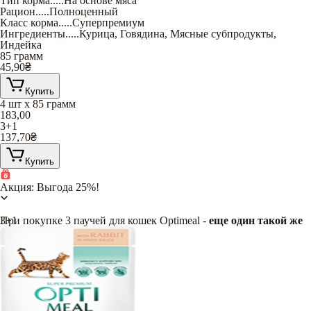
Тип корма
.....
На основе мяса
Рацион
.....
Полноценный
Класс корма
.....
Суперпремиум
Ингредиенты
.....
Курица
,
Говядина
,
Мясные субпродукты
,
Индейка
85 грамм
45,90
₴
Купить
4 шт х 85 грамм
183,00
3+1
137,70
₴
Купить
Акция: Выгода 25%!
При покупке 3 паучей для кошек Optimeal -
3+1
еще один такой же
в подарок
!