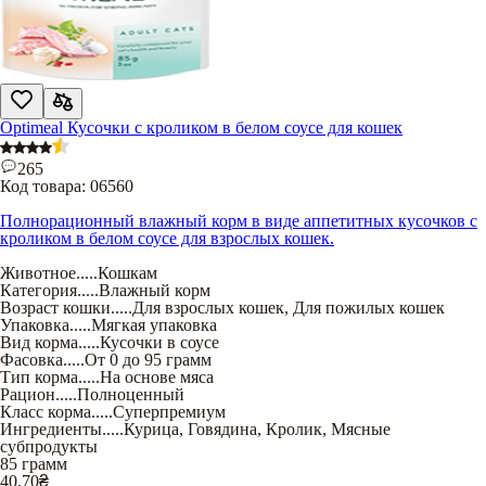
Optimeal Кусочки с кроликом в белом соусе для кошек
265
Код товара:
06560
Полнорационный влажный корм в виде аппетитных кусочков с
кроликом в белом соусе для взрослых кошек.
Животное
.....
Кошкам
Категория
.....
Влажный корм
Возраст кошки
.....
Для взрослых кошек
,
Для пожилых кошек
Упаковка
.....
Мягкая упаковка
Вид корма
.....
Кусочки в соусе
Фасовка
.....
От 0 до 95 грамм
Тип корма
.....
На основе мяса
Рацион
.....
Полноценный
Класс корма
.....
Суперпремиум
Ингредиенты
.....
Курица
,
Говядина
,
Кролик
,
Мясные
субпродукты
85 грамм
40,70
₴