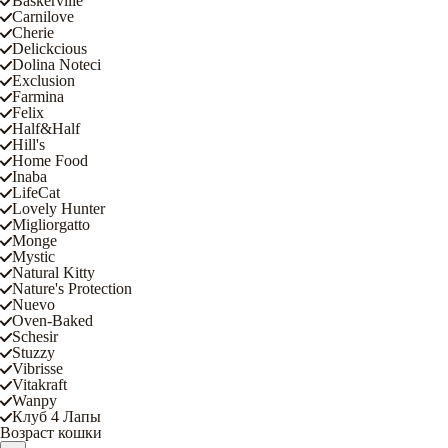
Baskerville
Carnilove
Cherie
Delickcious
Dolina Noteci
Exclusion
Farmina
Felix
Half&Half
Hill's
Home Food
Inaba
LifeCat
Lovely Hunter
Migliorgatto
Monge
Mystic
Natural Kitty
Nature's Protection
Nuevo
Oven-Baked
Schesir
Stuzzy
Vibrisse
Vitakraft
Wanpy
Клуб 4 Лапы
Возраст кошки