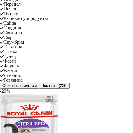
Перепел
Печень
Путасу
Рыбные субпродукты
Сайда
Сардина
Свинина
Сыр
Скумбрия
Телятина
Треска
Тунец
Фазан
Форель
Ветчина
Ягненок
Говядина
Очистить фильтры
Показать
(236)
-20%