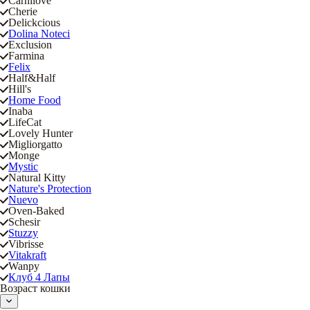
Carnilove
Cherie
Delickcious
Dolina Noteci
Exclusion
Farmina
Felix
Half&Half
Hill's
Home Food
Inaba
LifeCat
Lovely Hunter
Migliorgatto
Monge
Mystic
Natural Kitty
Nature's Protection
Nuevo
Oven-Baked
Schesir
Stuzzy
Vibrisse
Vitakraft
Wanpy
Клуб 4 Лапы
Возраст кошки