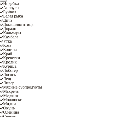
Индейка
Анчоусы
Буйвол
Белая рыба
Дичь
Домашняя птица
Дорадо
Кальмары
Камбала
Утка
Коза
Конина
Краб
Креветки
Кролик
Курица
Лобстер
Лосось
Лещ
Ливер
Мясные субпродукты
Макрель
Мерланг
Моллюски
Мидии
Окунь
Оленина
Сельдь