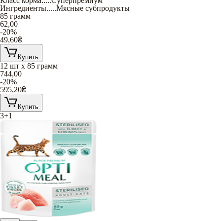
Класс корма
.....
Суперпремиум
Ингредиенты
.....
Мясные субпродукты
85 грамм
62,00
-20%
49,60
₴
Купить
12 шт х 85 грамм
744,00
-20%
595,20
₴
Купить
3+1