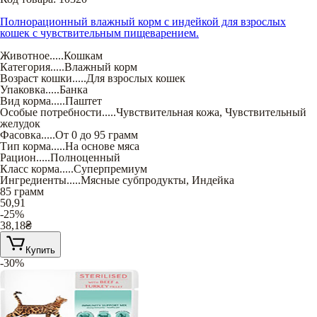
Полнорационный влажный корм с индейкой для взрослых
кошек с чувствительным пищеварением.
Животное
.....
Кошкам
Категория
.....
Влажный корм
Возраст кошки
.....
Для взрослых кошек
Упаковка
.....
Банка
Вид корма
.....
Паштет
Особые потребности
.....
Чувствительная кожа
,
Чувствительный
желудок
Фасовка
.....
От 0 до 95 грамм
Тип корма
.....
На основе мяса
Рацион
.....
Полноценный
Класс корма
.....
Суперпремиум
Ингредиенты
.....
Мясные субпродукты
,
Индейка
85 грамм
50,91
-25%
38,18
₴
Купить
-30%