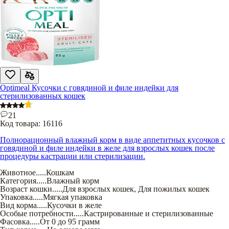
Optimeal Кусочки с говядиной и филе индейки для
стерилизованных кошек
21
Код товара:
16116
Полнорационный влажный корм в виде аппетитных кусочков с
говядиной и филе индейки в желе для взрослых кошек после
процедуры кастрации или стерилизации.
Животное
.....
Кошкам
Категория
.....
Влажный корм
Возраст кошки
.....
Для взрослых кошек
,
Для пожилых кошек
Упаковка
.....
Мягкая упаковка
Вид корма
.....
Кусочки в желе
Особые потребности
.....
Кастрированные и стерилизованные
Фасовка
.....
От 0 до 95 грамм