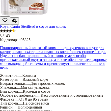
Royal Canin Sterilised в соусе для кошек
143
Код товара:
05825
Полнорационный влажный корм в виде кусочков в соусе для
кастрированных/стерилизованных котов/кошек старше 1 года.
Идеально сбалансированный рацион, имеет особо
привлекательный вкус и запах, а также обеспечивает здоровье
мочевыводящей системы и препятствует появлению лишнего
веса.
Животное
.....
Кошкам
Категория
.....
Влажный корм
Возраст кошки
.....
Для взрослых кошек
Упаковка
.....
Мягкая упаковка
Вид корма
.....
Кусочки в соусе
Особые потребности
.....
Кастрированные и стерилизованные
Фасовка
.....
От 0 до 95 грамм
Тип корма
.....
На основе мяса
Рацион
.....
Полноценный