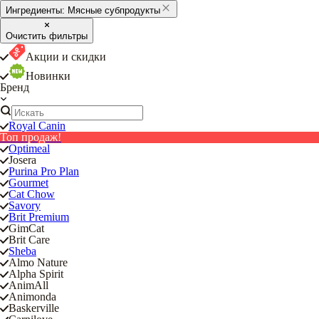
Ингредиенты:
Мясные субпродукты
Очистить фильтры
Акции и скидки
Новинки
Бренд
Royal Canin
Топ продаж!
Optimeal
Josera
Purina Pro Plan
Gourmet
Cat Chow
Savory
Brit Premium
GimCat
Brit Care
Sheba
Almo Nature
Alpha Spirit
AnimAll
Animonda
Baskerville