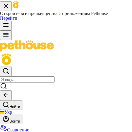
Откройте все преимущества с приложениям Pethouse
Перейти
Найти
Укр
Войти
Сравнение