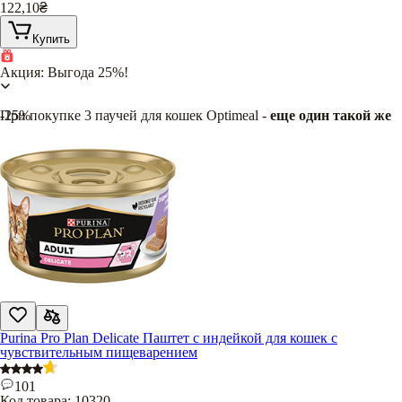
122,10
₴
Купить
Акция: Выгода 25%!
При покупке 3 паучей для кошек Optimeal -
-25%
еще один такой же
в подарок
!
Purina Pro Plan Delicate Паштет с индейкой для кошек с
чувствительным пищеварением
101
Код товара:
10320