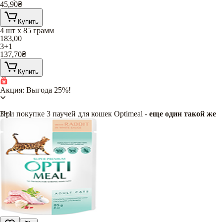
45,90
₴
Купить
4 шт х 85 грамм
183,00
3+1
137,70
₴
Купить
Акция: Выгода 25%!
При покупке 3 паучей для кошек Optimeal -
3+1
еще один такой же
в подарок
!