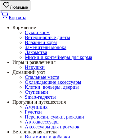
Любимые
Корзина
Кормление
Сухой корм
Ветеринарные диеты
Влажный корм
Заменители молока
Лакомства
Миски и контейнеры для корма
Игры и развлечения
Игрушки
Домашний уют
Спальные места
Охлаждающие аксессуары
Клетки, вольеры, дверцы
Ступеньки
Smart-гаджеты
Прогулки и путешествия
Амуниция
Рулетки
Переноски, сумки, рюкзаки
Автоаксессуары
Аксессуары для прогулок
Ветеринарная аптека
Витамины и добавки