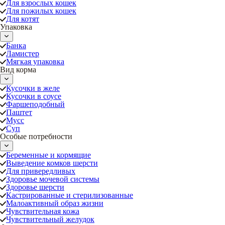
Для взрослых кошек
Для пожилых кошек
Для котят
Упаковка
Банка
Ламистер
Мягкая упаковка
Вид корма
Кусочки в желе
Кусочки в соусе
Фаршеподобный
Паштет
Мусс
Суп
Особые потребности
Беременные и кормящие
Выведение комков шерсти
Для привередливых
Здоровье мочевой системы
Здоровье шерсти
Кастрированные и стерилизованные
Малоактивный образ жизни
Чувствительная кожа
Чувствительный желудок