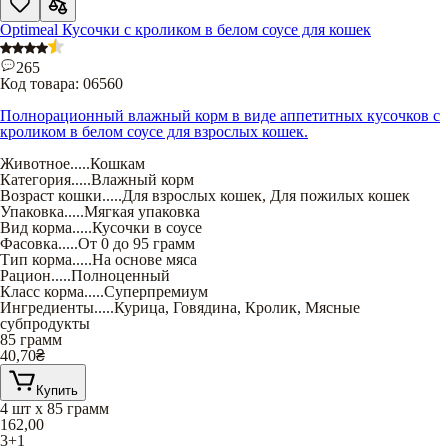
Optimeal Кусочки с кроликом в белом соусе для кошек
265
Код товара:
06560
Полнорационный влажный корм в виде аппетитных кусочков с
кроликом в белом соусе для взрослых кошек.
Животное
.....
Кошкам
Категория
.....
Влажный корм
Возраст кошки
.....
Для взрослых кошек
,
Для пожилых кошек
Упаковка
.....
Мягкая упаковка
Вид корма
.....
Кусочки в соусе
Фасовка
.....
От 0 до 95 грамм
Тип корма
.....
На основе мяса
Рацион
.....
Полноценный
Класс корма
.....
Суперпремиум
Ингредиенты
.....
Курица
,
Говядина
,
Кролик
,
Мясные
субпродукты
85 грамм
40,70
₴
Купить
4 шт х 85 грамм
162,00
3+1