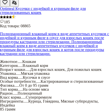
Optimeal Кусочки с индейкой и куриным филе для
стерилизованных кошек
185
Код товара:
08865
Полнорационный влажный корм в виде аппетитных кусочков с
индейкой и куриным филе в соусе для взрослых кошек после
процедуры кастрации или стерилизации. Полнорационный
влажный корм в виде аппетитных кусочков с индейкой и
куриным филе для взрослых кошек и котов после процедуры
кастрации или стерилизации.
Животное
.....
Кошкам
Категория
.....
Влажный корм
Возраст кошки
.....
Для взрослых кошек
,
Для пожилых кошек
Упаковка
.....
Мягкая упаковка
Вид корма
.....
Кусочки в соусе
Особые потребности
.....
Кастрированные и стерилизованные
Фасовка
.....
От 0 до 95 грамм
Тип корма
.....
На основе мяса
Рацион
.....
Полноценный
Класс корма
.....
Суперпремиум
Ингредиенты
.....
Курица
,
Говядина
,
Мясные субпродукты
,
Индейка
85 грамм