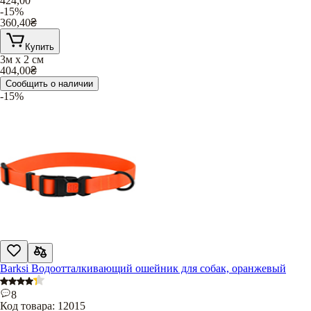
424,00
-15%
360,40
₴
Купить
3м х 2 см
404,00
₴
Сообщить о наличии
-15%
Barksi Водоотталкивающий ошейник для собак, оранжевый
8
Код товара:
12015