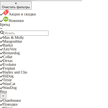
Очистить фильтры
Акции и скидки
Новинки
Бренд
Max & Molly
Maogoublue
Barksi
AiryVest
Bronzedog
Collar
Dexas
Evolutor
Ferplast
Harley and Cho
HiDog
Trixie
WauCat
WauDog
Вид
Ошейники
Поводки