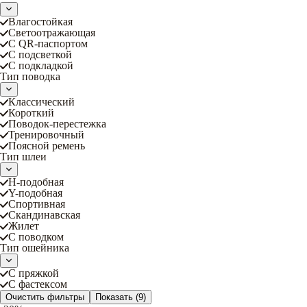
Влагостойкая
Светоотражающая
С QR-паспортом
С подсветкой
С подкладкой
Тип поводка
Классический
Короткий
Поводок-перестежка
Тренировочный
Поясной ремень
Тип шлеи
Н-подобная
Y-подобная
Спортивная
Скандинавская
Жилет
С поводком
Тип ошейника
С пряжкой
С фастексом
Очистить фильтры
Показать
(9)