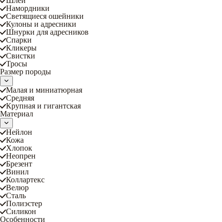
Шлеи
Намордники
Светящиеся ошейники
Кулоны и адресники
Шнурки для адресников
Спарки
Кликеры
Свистки
Тросы
Размер породы
Малая и миниатюрная
Средняя
Крупная и гигантская
Материал
Нейлон
Кожа
Хлопок
Неопрен
Брезент
Винил
Коллартекс
Велюр
Сталь
Полиэстер
Силикон
Особенности