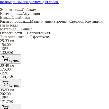
полимерным покрытием для собак.
Животное
.....
Собакам
Категория
.....
Амуниция
Вид
.....
Ошейники
Размер породы
.....
Малая и миниатюрная
,
Средняя
,
Крупная и
гигантская
Материал
.....
Винил
Особенности
.....
Влагостойкая
Тип ошейника
.....
С фастексом
25-33 см
154,00
-15%
130,90
₴
Купить
30-40 см
175,00
-15%
148,75
₴
Купить
35-53 см
202,00
-15%
171,70
₴