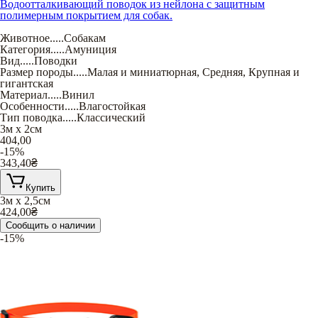
Водоотталкивающий поводок из нейлона с защитным
полимерным покрытием для собак.
Животное
.....
Собакам
Категория
.....
Амуниция
Вид
.....
Поводки
Размер породы
.....
Малая и миниатюрная
,
Средняя
,
Крупная и
гигантская
Материал
.....
Винил
Особенности
.....
Влагостойкая
Тип поводка
.....
Классический
3м х 2см
404,00
-15%
343,40
₴
Купить
3м х 2,5см
424,00
₴
Сообщить о наличии
-15%