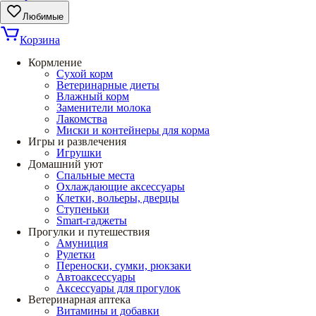
Любимые
Корзина
Кормление
Сухой корм
Ветеринарные диеты
Влажный корм
Заменители молока
Лакомства
Миски и контейнеры для корма
Игры и развлечения
Игрушки
Домашний уют
Спальные места
Охлаждающие аксессуары
Клетки, вольеры, дверцы
Ступеньки
Smart-гаджеты
Прогулки и путешествия
Амуниция
Рулетки
Переноски, сумки, рюкзаки
Автоаксессуары
Аксессуары для прогулок
Ветеринарная аптека
Витамины и добавки