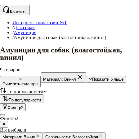
Контакты
Интернет-зоомагазин №1
/
Для собак
/
Амуниция
/
Амуниция для собак (влагостойкая, винил)
Амуниция для собак (влагостойкая,
винил)
9
товаров
Материал:
Винил
Показати більше
Очистить фильтры
По популярности
По популярности
Фильтр
2
Фильтр
2
Вы выбрали
Материал:
Винил
Особенности:
Влагостойкая