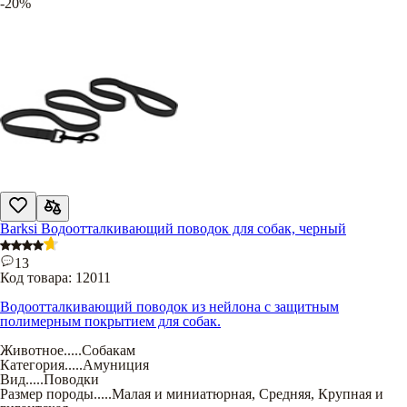
-20%
Barksi Водоотталкивающий поводок для собак, черный
13
Код товара:
12011
Водоотталкивающий поводок из нейлона с защитным
полимерным покрытием для собак.
Животное
.....
Собакам
Категория
.....
Амуниция
Вид
.....
Поводки
Размер породы
.....
Малая и миниатюрная
,
Средняя
,
Крупная и