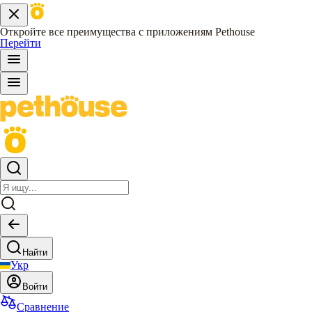
Откройте все преимущества с приложениям Pethouse
Перейти
Найти
Укр
Войти
Сравнение