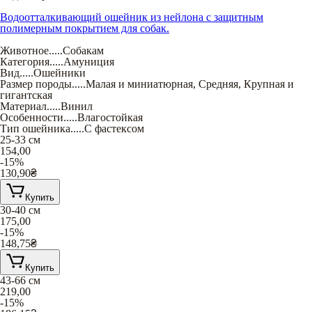
Водоотталкивающий ошейник из нейлона с защитным
полимерным покрытием для собак.
Животное
.....
Собакам
Категория
.....
Амуниция
Вид
.....
Ошейники
Размер породы
.....
Малая и миниатюрная
,
Средняя
,
Крупная и
гигантская
Материал
.....
Винил
Особенности
.....
Влагостойкая
Тип ошейника
.....
С фастексом
25-33 см
154,00
-15%
130,90
₴
Купить
30-40 см
175,00
-15%
148,75
₴
Купить
43-66 см
219,00
-15%