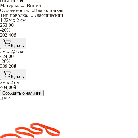
гигантская
Материал
.....
Винил
Особенности
.....
Влагостойкая
Тип поводка
.....
Классический
1,22м х 2 см
253,00
-20%
202,40
₴
Купить
3м х 2,5 см
424,00
-20%
339,20
₴
Купить
3м х 2 см
404,00
₴
Сообщить о наличии
-15%