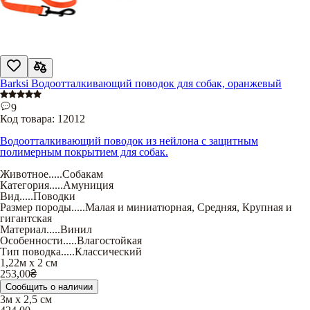
Barksi Водоотталкивающий поводок для собак, оранжевый
9
Код товара:
12012
Водоотталкивающий поводок из нейлона с защитным
полимерным покрытием для собак.
Животное
.....
Собакам
Категория
.....
Амуниция
Вид
.....
Поводки
Размер породы
.....
Малая и миниатюрная
,
Средняя
,
Крупная и
гигантская
Материал
.....
Винил
Особенности
.....
Влагостойкая
Тип поводка
.....
Классический
1,22м х 2 см
253,00
₴
Сообщить о наличии
3м х 2,5 см