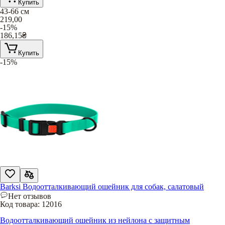
Купить
43-66 см
219,00
-15%
186,15
₴
Купить
-15%
Barksi Водоотталкивающий ошейник для собак, салатовый
Нет отзывов
Код товара:
12016
Водоотталкивающий ошейник из нейлона с защитным