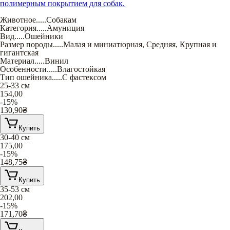
полимерным покрытием для собак.
Животное
.....
Собакам
Категория
.....
Амуниция
Вид
.....
Ошейники
Размер породы
.....
Малая и миниатюрная
,
Средняя
,
Крупная и
гигантская
Материал
.....
Винил
Особенности
.....
Влагостойкая
Тип ошейника
.....
С фастексом
25-33 см
154,00
-15%
130,90
₴
Купить
30-40 см
175,00
-15%
148,75
₴
Купить
35-53 см
202,00
-15%
171,70
₴