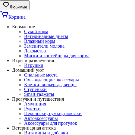
Любимые
Корзина
Кормление
Сухой корм
Ветеринарные диеты
Влажный корм
Заменители молока
Лакомства
Миски и контейнеры для корма
Игры и развлечения
Игрушки
Домашний уют
Спальные места
Охлаждающие аксессуары
Клетки, вольеры, дверцы
Ступеньки
Smart-гаджеты
Прогулки и путешествия
Амуниция
Рулетки
Переноски, сумки, рюкзаки
Автоаксессуары
Аксессуары для прогулок
Ветеринарная аптека
Витамины и добавки