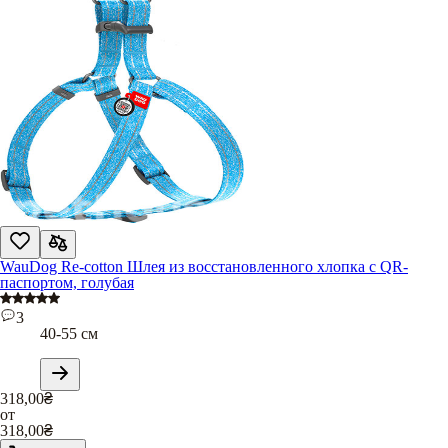
WauDog Re-cotton Шлея из восстановленного хлопка с QR-
паспортом, голубая
3
40-55 см
318,00
₴
от
318,00
₴