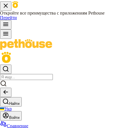
Откройте все преимущества с приложениям Pethouse
Перейти
Найти
Укр
Войти
Сравнение