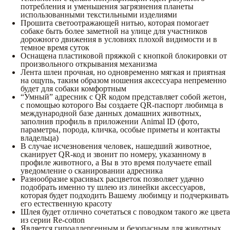
потребления и уменьшения загрязнения планеты
использованными текстильными изделиями
Прошита светоотражающей нитью, которая помогает
собаке быть более заметной на улице для участников
дорожного движения в условиях плохой видимости и в
темное время суток
Оснащена пластиковой пряжкой с кнопкой блокировки от
произвольного открывания механизма
Лента шлеи прочная, но одновременно мягкая и приятная
на ощупь, таким образом ношения аксессуара непременно
будет для собаки комфортным
“Умный” адресник с QR кодом представляет собой жетон,
с помощью которого Вы создаете QR-паспорт любимца в
международной базе данных домашних животных,
заполнив профиль в приложении Animal ID (фото,
параметры, порода, кличка, особые приметы и контакты
владельца)
В случае исчезновения человек, нашедший животное,
сканирует QR-код и звонит по номеру, указанному в
профиле животного, а Вы в это время получаете email
уведомление о сканировании адресника
Разнообразие красивых расцветок позволяет удачно
подобрать именно ту шлею из линейки аксессуаров,
которая будет подходить Вашему любимцу и подчеркивать
его естественную красоту
Шлея будет отлично сочетаться с поводком такого же цвета
из серии Re-cotton
Является гипоаллергенным и безопасным для животных