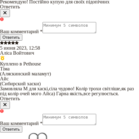
Рекомендую! Постійно купую для своїх підопічних
Ответить
Ваш комментарий
*
Ответить
5 июня 2023, 12:58
Аліса Войтович
Куплено в Pethouse
Тіма
(
Аляскинский маламут
)
Айс
(
Сибирский хаски
)
Замовляла М для хаскі,сіла чудово! Колір трохи світліше,як раз
під колір очей мого Айса) Гарна якість,все регулюється.
Ответить
Ваш комментарий
*
Ответить