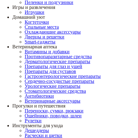
Пеленки и подгузники
Игры и развлечения
Игрушки
Домашний уют
Когтеточки
Спальные места
Охлаждающие аксессуары
Дверцы и решетки
Smart-гаджеты
Ветеринарная аптека
Витамины и добавки
Противопаразитарные средства
Дерматологические препараты
Препараты для глаз и ушей
Препараты для суставов
Гастроэнтерологические препараты
Сердечно-сосудистые препараты
Урологические препараты
Стоматологические средства
Антибиотики
Ветеринарные аксессуары
Прогулки и путешествия
Переноски, сумки, рюкзаки
Ошейники, поводки, шлеи
Рулетки
Инструменты для ухода
Дешеддеры
Расчески и щетки