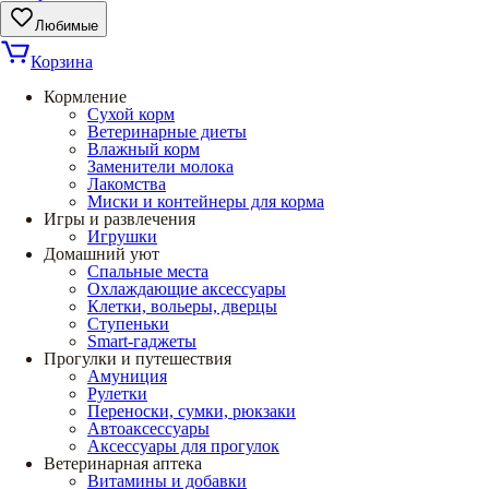
Любимые
Корзина
Кормление
Сухой корм
Ветеринарные диеты
Влажный корм
Заменители молока
Лакомства
Миски и контейнеры для корма
Игры и развлечения
Игрушки
Домашний уют
Спальные места
Охлаждающие аксессуары
Клетки, вольеры, дверцы
Ступеньки
Smart-гаджеты
Прогулки и путешествия
Амуниция
Рулетки
Переноски, сумки, рюкзаки
Автоаксессуары
Аксессуары для прогулок
Ветеринарная аптека
Витамины и добавки