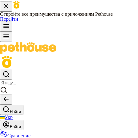
Откройте все преимущества с приложениям Pethouse
Перейти
Найти
Укр
Войти
Сравнение