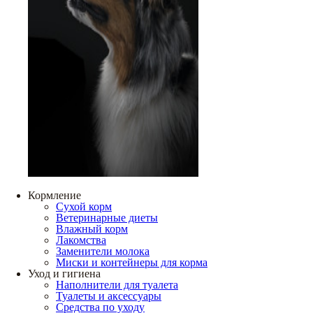
Кормление
Сухой корм
Ветеринарные диеты
Влажный корм
Лакомства
Заменители молока
Миски и контейнеры для корма
Уход и гигиена
Наполнители для туалета
Туалеты и аксессуары
Средства по уходу