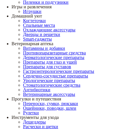
Пеленки и подгузники
Игры и развлечения
Игрушки
Домашний уют
Когтеточки
Спальные места
Охлаждающие аксессуары
Дверцы и решетки
Smart-гаджеты
Ветеринарная аптека
Витамины и добавки
Противопаразитарные средства
Дерматологические препараты
Препараты для глаз и ушей
Препараты для суставов
Гастроэнтерологические препараты
Сердечно-сосудистые препараты
Урологические препараты
Стоматологические средства
Антибиотики
Ветеринарные аксессуары
Прогулки и путешествия
Переноски, сумки, рюкзаки
Ошейники, поводки, шлеи
Рулетки
Инструменты для ухода
Дешеддеры
Расчески и щетки