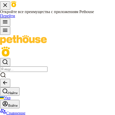
Откройте все преимущества с приложениям Pethouse
Перейти
Найти
Укр
Войти
Сравнение