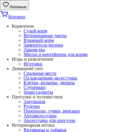
Любимые
Корзина
Кормление
Сухой корм
Ветеринарные диеты
Влажный корм
Заменители молока
Лакомства
Миски и контейнеры для корма
Игры и развлечения
Игрушки
Домашний уют
Спальные места
Охлаждающие аксессуары
Клетки, вольеры, дверцы
Ступеньки
Smart-гаджеты
Прогулки и путешествия
Амуниция
Рулетки
Переноски, сумки, рюкзаки
Автоаксессуары
Аксессуары для прогулок
Ветеринарная аптека
Витамины и добавки