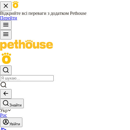
Відкрийте всі переваги з додатком Pethouse
Перейти
Знайти
Укр
Рос
Увійти