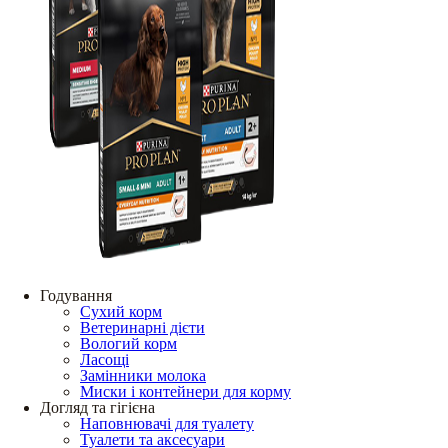
Годування
Сухий корм
Ветеринарні дієти
Вологий корм
Ласощі
Замінники молока
Миски і контейнери для корму
Догляд та гігієна
Наповнювачі для туалету
Туалети та аксесуари