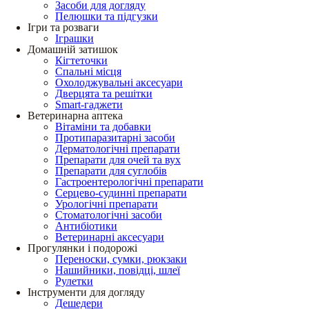
Засоби для догляду
Пелюшки та підгузки
Ігри та розваги
Іграшки
Домашній затишок
Кігтеточки
Спальні місця
Охолоджувальні аксесуари
Дверцята та решітки
Smart-гаджети
Ветеринарна аптека
Вітаміни та добавки
Протипаразитарні засоби
Дерматологічні препарати
Препарати для очей та вух
Препарати для суглобів
Гастроентерологічні препарати
Серцево-судинні препарати
Урологічні препарати
Стоматологічні засоби
Антибіотики
Ветеринарні аксесуари
Прогулянки і подорожі
Переноски, сумки, рюкзаки
Нашийники, повідці, шлеї
Рулетки
Інструменти для догляду
Дешедери