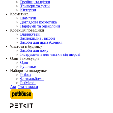
Гребінці та щітки
Тримери та фени
Кігтерізи
Косметика
Шампуні
Доглядова косметика
Парфуми та одеколони
Корекція поведінки
Відлякувачі
Заспокійливі засоби
Засоби для приваблення
Чистота в будинку
Засоби для дому
Інструменти для чистки від шерсті
Одяг і аксесуари
Одяг
Рушники
Набори та подарунки
Petbox
Фотоальбоми
PetMerch
Акції та знижки