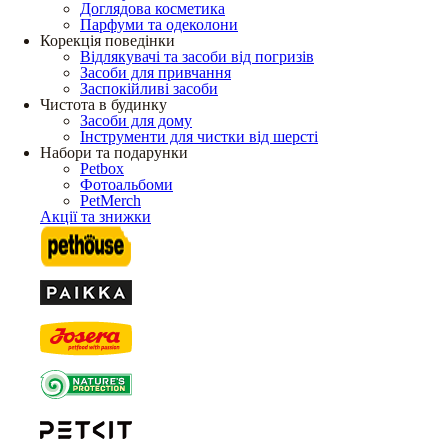
Доглядова косметика
Парфуми та одеколони
Корекція поведінки
Відлякувачі та засоби від погризів
Засоби для привчання
Заспокійливі засоби
Чистота в будинку
Засоби для дому
Інструменти для чистки від шерсті
Набори та подарунки
Petbox
Фотоальбоми
PetMerch
Акції та знижки