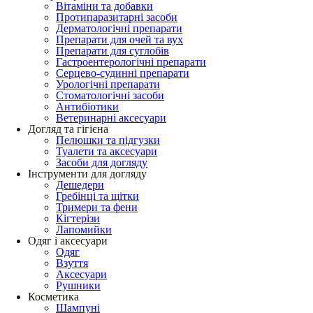
Вітаміни та добавки
Протипаразитарні засоби
Дерматологічні препарати
Препарати для очей та вух
Препарати для суглобів
Гастроентерологічні препарати
Серцево-судинні препарати
Урологічні препарати
Стоматологічні засоби
Антибіотики
Ветеринарні аксесуари
Догляд та гігієна
Пелюшки та підгузки
Туалети та аксесуари
Засоби для догляду
Інструменти для догляду
Дешедери
Гребінці та щітки
Тримери та фени
Кігтерізи
Лапомийки
Одяг і аксесуари
Одяг
Взуття
Аксесуари
Рушники
Косметика
Шампуні