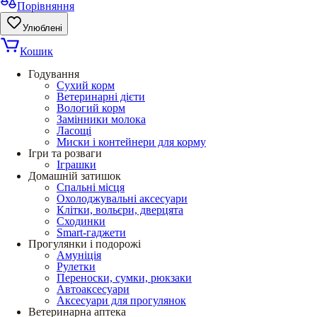
Порівняння
Улюблені
Кошик
Годування
Сухий корм
Ветеринарні дієти
Вологий корм
Замінники молока
Ласощі
Миски і контейнери для корму
Ігри та розваги
Іграшки
Домашній затишок
Спальні місця
Охолоджувальні аксесуари
Клітки, вольєри, дверцята
Сходинки
Smart-гаджети
Прогулянки і подорожі
Амуніція
Рулетки
Переноски, сумки, рюкзаки
Автоаксесуари
Аксесуари для прогулянок
Ветеринарна аптека