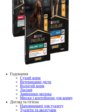
Годування
Сухий корм
Ветеринарні дієти
Вологий корм
Ласощі
Замінники молока
Миски і контейнери для корму
Догляд та гігієна
Наповнювачі для туалету
Туалети та аксесуари