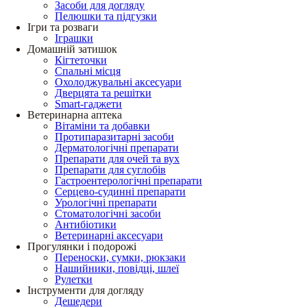
Засоби для догляду
Пелюшки та підгузки
Ігри та розваги
Іграшки
Домашній затишок
Кігтеточки
Спальні місця
Охолоджувальні аксесуари
Дверцята та решітки
Smart-гаджети
Ветеринарна аптека
Вітаміни та добавки
Протипаразитарні засоби
Дерматологічні препарати
Препарати для очей та вух
Препарати для суглобів
Гастроентерологічні препарати
Серцево-судинні препарати
Урологічні препарати
Стоматологічні засоби
Антибіотики
Ветеринарні аксесуари
Прогулянки і подорожі
Переноски, сумки, рюкзаки
Нашийники, повідці, шлеї
Рулетки
Інструменти для догляду
Дешедери