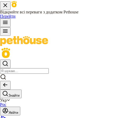
Відкрийте всі переваги з додатком Pethouse
Перейти
Знайти
Укр
Рос
Увійти