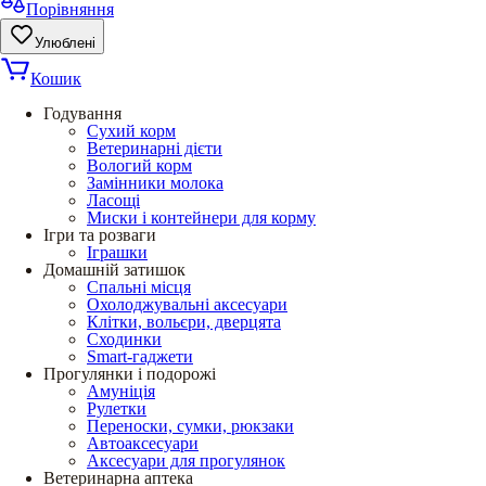
Порівняння
Улюблені
Кошик
Годування
Сухий корм
Ветеринарні дієти
Вологий корм
Замінники молока
Ласощі
Миски і контейнери для корму
Ігри та розваги
Іграшки
Домашній затишок
Спальні місця
Охолоджувальні аксесуари
Клітки, вольєри, дверцята
Сходинки
Smart-гаджети
Прогулянки і подорожі
Амуніція
Рулетки
Переноски, сумки, рюкзаки
Автоаксесуари
Аксесуари для прогулянок
Ветеринарна аптека