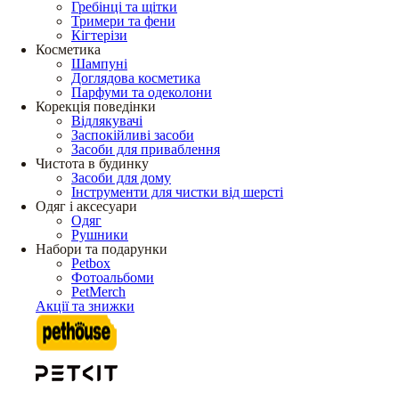
Гребінці та щітки
Тримери та фени
Кігтерізи
Косметика
Шампуні
Доглядова косметика
Парфуми та одеколони
Корекція поведінки
Відлякувачі
Заспокійливі засоби
Засоби для приваблення
Чистота в будинку
Засоби для дому
Інструменти для чистки від шерсті
Одяг і аксесуари
Одяг
Рушники
Набори та подарунки
Petbox
Фотоальбоми
PetMerch
Акції та знижки