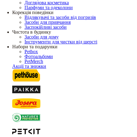
Доглядова косметика
Парфуми та одеколони
Корекція поведінки
Відлякувачі та засоби від погризів
Засоби для привчання
Заспокійливі засоби
Чистота в будинку
Засоби для дому
Інструменти для чистки від шерсті
Набори та подарунки
Petbox
Фотоальбоми
PetMerch
Акції та знижки