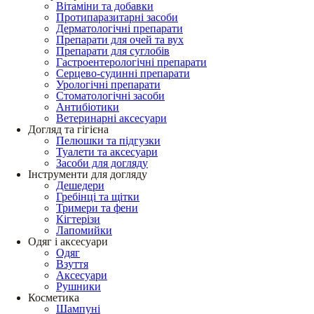
Вітаміни та добавки
Протипаразитарні засоби
Дерматологічні препарати
Препарати для очей та вух
Препарати для суглобів
Гастроентерологічні препарати
Серцево-судинні препарати
Урологічні препарати
Стоматологічні засоби
Антибіотики
Ветеринарні аксесуари
Догляд та гігієна
Пелюшки та підгузки
Туалети та аксесуари
Засоби для догляду
Інструменти для догляду
Дешедери
Гребінці та щітки
Тримери та фени
Кігтерізи
Лапомийки
Одяг і аксесуари
Одяг
Взуття
Аксесуари
Рушники
Косметика
Шампуні