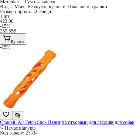
Матеріал
.....
Гума та каучук
Вид
.....
М'ячі
,
Безшумні іграшки
,
Плавальні іграшки
Розмір породи
.....
Середня
1 шт
423,00
-15%
359,55
₴
Купити
-15%
Chuckit! Air Fetch Stick Палиця з отворами для ласощів для собак
Немає відгуків
Код товару:
21334