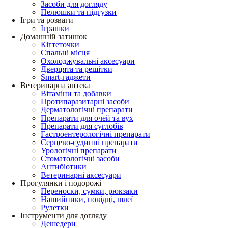
Засоби для догляду
Пелюшки та підгузки
Ігри та розваги
Іграшки
Домашній затишок
Кігтеточки
Спальні місця
Охолоджувальні аксесуари
Дверцята та решітки
Smart-гаджети
Ветеринарна аптека
Вітаміни та добавки
Протипаразитарні засоби
Дерматологічні препарати
Препарати для очей та вух
Препарати для суглобів
Гастроентерологічні препарати
Серцево-судинні препарати
Урологічні препарати
Стоматологічні засоби
Антибіотики
Ветеринарні аксесуари
Прогулянки і подорожі
Переноски, сумки, рюкзаки
Нашийники, повідці, шлеї
Рулетки
Інструменти для догляду
Дешедери