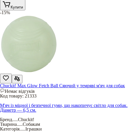
Купити
-15%
Chuckit! Max Glow Fetch Ball Сяючий у темряві м'яч для собак
Немає відгуків
Код товару:
21333
М'яч із міцної і безпечної гуми, що накопичує світло для собак.
Діаметр — 6,5 см.
Бренд
.....
Chuckit!
Тварина
.....
Собакам
Категорія
.....
Іграшки