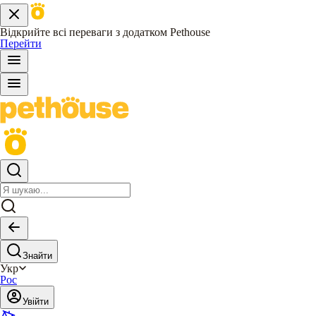
Відкрийте всі переваги з додатком Pethouse
Перейти
Знайти
Укр
Рос
Увійти