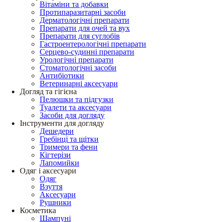
Вітаміни та добавки
Протипаразитарні засоби
Дерматологічні препарати
Препарати для очей та вух
Препарати для суглобів
Гастроентерологічні препарати
Серцево-судинні препарати
Урологічні препарати
Стоматологічні засоби
Антибіотики
Ветеринарні аксесуари
Догляд та гігієна
Пелюшки та підгузки
Туалети та аксесуари
Засоби для догляду
Інструменти для догляду
Дешедери
Гребінці та щітки
Тримери та фени
Кігтерізи
Лапомийки
Одяг і аксесуари
Одяг
Взуття
Аксесуари
Рушники
Косметика
Шампуні