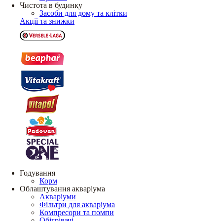
Чистота в будинку
Засоби для дому та клітки
Акції та знижки
Годування
Корм
Облаштування акваріума
Акваріуми
Фільтри для акваріума
Компресори та помпи
Обігрівачі