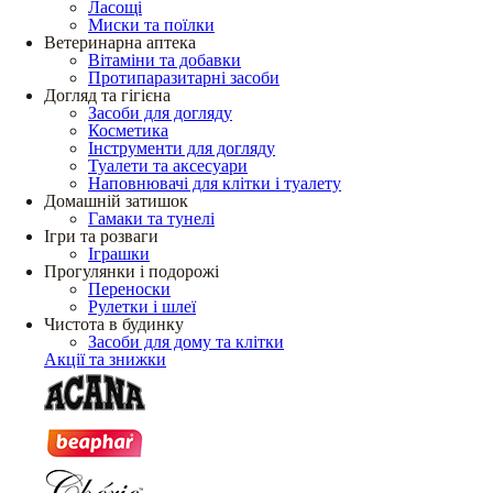
Ласощі
Миски та поїлки
Ветеринарна аптека
Вітаміни та добавки
Протипаразитарні засоби
Догляд та гігієна
Засоби для догляду
Косметика
Інструменти для догляду
Туалети та аксесуари
Наповнювачі для клітки і туалету
Домашній затишок
Гамаки та тунелі
Ігри та розваги
Іграшки
Прогулянки і подорожі
Переноски
Рулетки і шлеї
Чистота в будинку
Засоби для дому та клітки
Акції та знижки