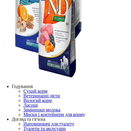
Годування
Сухий корм
Ветеринарні дієти
Вологий корм
Ласощі
Замінники молока
Миски і контейнери для корму
Догляд та гігієна
Наповнювачі для туалету
Туалети та аксесуари