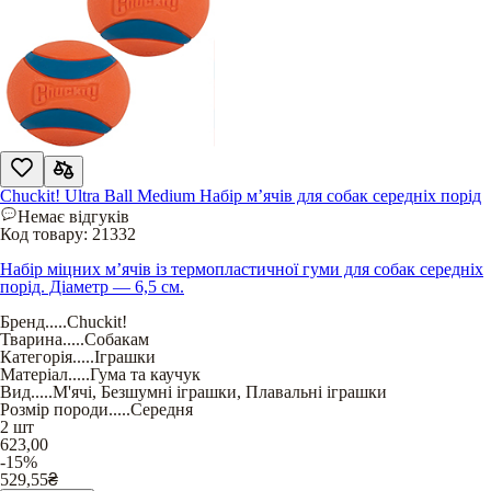
Chuckit! Ultra Ball Medium Набір м’ячів для собак середніх порід
Немає відгуків
Код товару:
21332
Набір міцних м’ячів із термопластичної гуми для собак середніх
порід. Діаметр — 6,5 см.
Бренд
.....
Chuckit!
Тварина
.....
Собакам
Категорія
.....
Іграшки
Матеріал
.....
Гума та каучук
Вид
.....
М'ячі
,
Безшумні іграшки
,
Плавальні іграшки
Розмір породи
.....
Середня
2 шт
623,00
-15%
529,55
₴