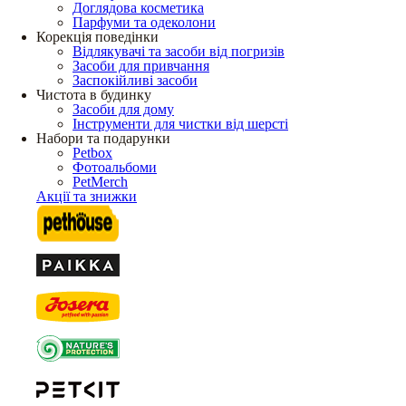
Доглядова косметика
Парфуми та одеколони
Корекція поведінки
Відлякувачі та засоби від погризів
Засоби для привчання
Заспокійливі засоби
Чистота в будинку
Засоби для дому
Інструменти для чистки від шерсті
Набори та подарунки
Petbox
Фотоальбоми
PetMerch
Акції та знижки