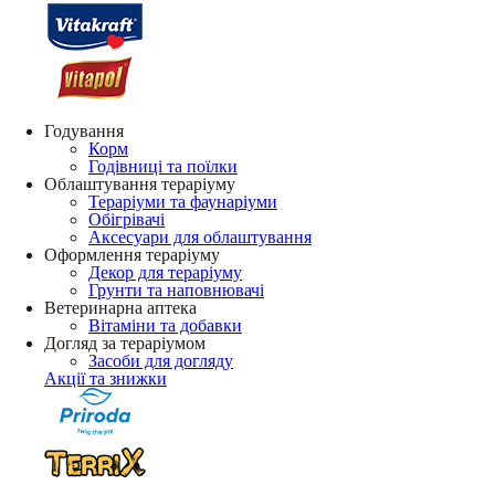
Годування
Корм
Годівниці та поїлки
Облаштування тераріуму
Тераріуми та фаунаріуми
Обігрівачі
Аксесуари для облаштування
Оформлення тераріуму
Декор для тераріуму
Грунти та наповнювачі
Ветеринарна аптека
Вітаміни та добавки
Догляд за тераріумом
Засоби для догляду
Акції та знижки