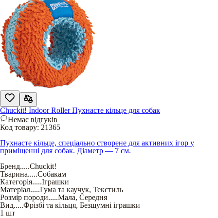
Chuckit! Indoor Roller Пухнасте кільце для собак
Немає відгуків
Код товару:
21365
Пухнасте кільце, спеціально створене для активних ігор у
приміщенні для собак. Діаметр — 7 см.
Бренд
.....
Chuckit!
Тварина
.....
Собакам
Категорія
.....
Іграшки
Матеріал
.....
Гума та каучук
,
Текстиль
Розмір породи
.....
Мала
,
Середня
Вид
.....
Фрізбі та кільця
,
Безшумні іграшки
1 шт