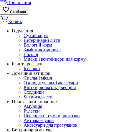
Порівняння
Улюблені
Кошик
Годування
Сухий корм
Ветеринарні дієти
Вологий корм
Замінники молока
Ласощі
Миски і контейнери для корму
Ігри та розваги
Іграшки
Домашній затишок
Спальні місця
Охолоджувальні аксесуари
Клітки, вольєри, дверцята
Сходинки
Smart-гаджети
Прогулянки і подорожі
Амуніція
Рулетки
Переноски, сумки, рюкзаки
Автоаксесуари
Аксесуари для прогулянок
Ветеринарна аптека