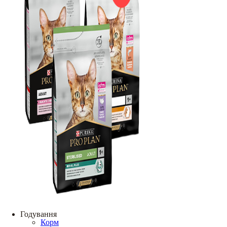
Годування
Корм