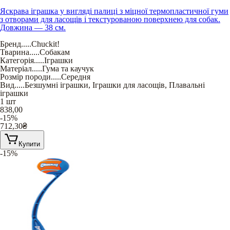
Яскрава іграшка у вигляді палиці з міцної термопластичної гуми
з отворами для ласощів і текстурованою поверхнею для собак.
Довжина — 38 см.
Бренд
.....
Chuckit!
Тварина
.....
Собакам
Категорія
.....
Іграшки
Матеріал
.....
Гума та каучук
Розмір породи
.....
Середня
Вид
.....
Безшумні іграшки
,
Іграшки для ласощів
,
Плавальні
іграшки
1 шт
838,00
-15%
712,30
₴
Купити
-15%