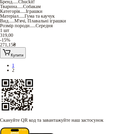
Бренд
.....
Chuckit!
Тварина
.....
Собакам
Категорія
.....
Іграшки
Матеріал
.....
Гума та каучук
Вид
.....
М'ячі
,
Плавальні іграшки
Розмір породи
.....
Середня
1 шт
319,00
-15%
271,15
₴
Купити
1
2
Скануйте QR код та завантажуйте наш застосунок