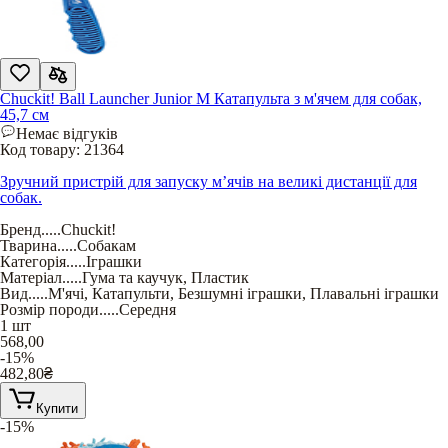
Chuckit! Ball Launcher Junior M Катапульта з м'ячем для собак,
45,7 см
Немає відгуків
Код товару:
21364
Зручний пристрій для запуску м’ячів на великі дистанції для
собак.
Бренд
.....
Chuckit!
Тварина
.....
Собакам
Категорія
.....
Іграшки
Матеріал
.....
Гума та каучук
,
Пластик
Вид
.....
М'ячі
,
Катапульти
,
Безшумні іграшки
,
Плавальні іграшки
Розмір породи
.....
Середня
1 шт
568,00
-15%
482,80
₴
Купити
-15%