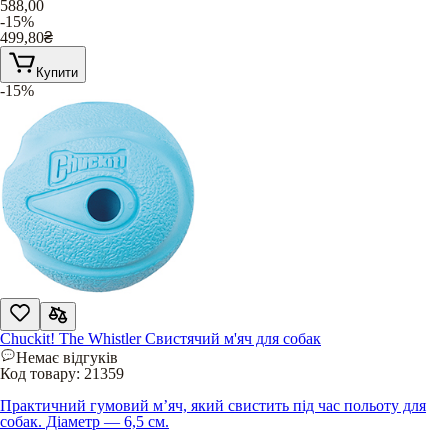
588,00
-15%
499,80
₴
Купити
-15%
Chuckit! The Whistler Свистячий м'яч для собак
Немає відгуків
Код товару:
21359
Практичний гумовий м’яч, який свистить під час польоту для
собак. Діаметр — 6,5 см.