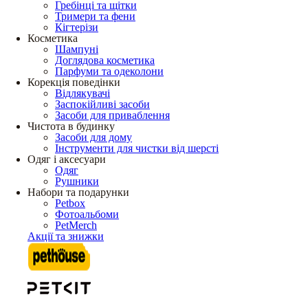
Гребінці та щітки
Тримери та фени
Кігтерізи
Косметика
Шампуні
Доглядова косметика
Парфуми та одеколони
Корекція поведінки
Відлякувачі
Заспокійливі засоби
Засоби для приваблення
Чистота в будинку
Засоби для дому
Інструменти для чистки від шерсті
Одяг і аксесуари
Одяг
Рушники
Набори та подарунки
Petbox
Фотоальбоми
PetMerch
Акції та знижки