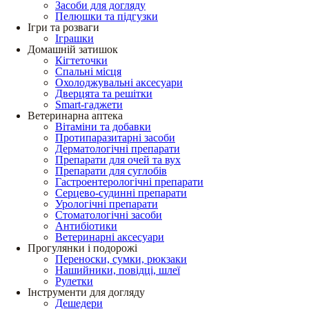
Засоби для догляду
Пелюшки та підгузки
Ігри та розваги
Іграшки
Домашній затишок
Кігтеточки
Спальні місця
Охолоджувальні аксесуари
Дверцята та решітки
Smart-гаджети
Ветеринарна аптека
Вітаміни та добавки
Протипаразитарні засоби
Дерматологічні препарати
Препарати для очей та вух
Препарати для суглобів
Гастроентерологічні препарати
Серцево-судинні препарати
Урологічні препарати
Стоматологічні засоби
Антибіотики
Ветеринарні аксесуари
Прогулянки і подорожі
Переноски, сумки, рюкзаки
Нашийники, повідці, шлеї
Рулетки
Інструменти для догляду
Дешедери