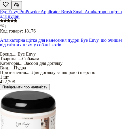
Eye Envy ProPowder Applicator Brush Small Аплікаторна щітка
для пудри
1
Код товару:
18176
Аплікаторна щітка для нанесення пудри Eye Envy, що очищає
від слізних плям у собак і котів.
Бренд
.....
Eye Envy
Тварина
.....
Собакам
Категорія
.....
Засоби для догляду
Вид
.....
Пудра
Призначення
.....
Для догляду за шкірою і шерстю
1 шт
422,20
₴
Повідомити про наявність