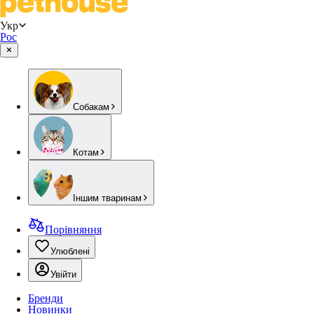
Укр
Рос
Собакам
Котам
Іншим тваринам
Порівняння
Улюблені
Увійти
Бренди
Новинки