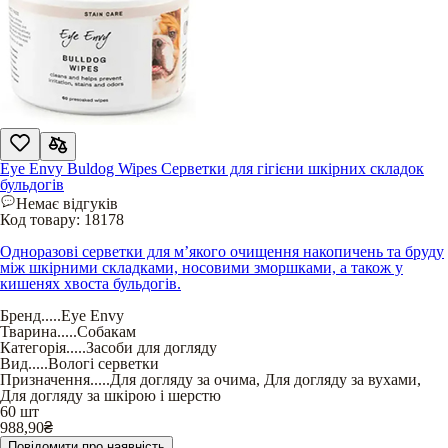
Eye Envy Buldog Wipes Серветки для гігієни шкірних складок
бульдогів
Немає відгуків
Код товару:
18178
Одноразові серветки для м’якого очищення накопичень та бруду
між шкірними складками, носовими зморшками, а також у
кишенях хвоста бульдогів.
Бренд
.....
Eye Envy
Тварина
.....
Собакам
Категорія
.....
Засоби для догляду
Вид
.....
Вологі серветки
Призначення
.....
Для догляду за очима
,
Для догляду за вухами
,
Для догляду за шкірою і шерстю
60 шт
988,90
₴
Повідомити про наявність