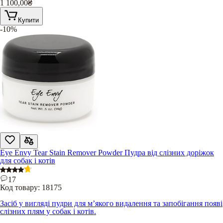
1 100,00
₴
Купити
-10%
Eye Envy Tear Stain Remover Powder Пудра від слізних доріжок
для собак і котів
17
Код товару:
18175
Засіб у вигляді пудри для м’якого видалення та запобігання появі
слізних плям у собак і котів.