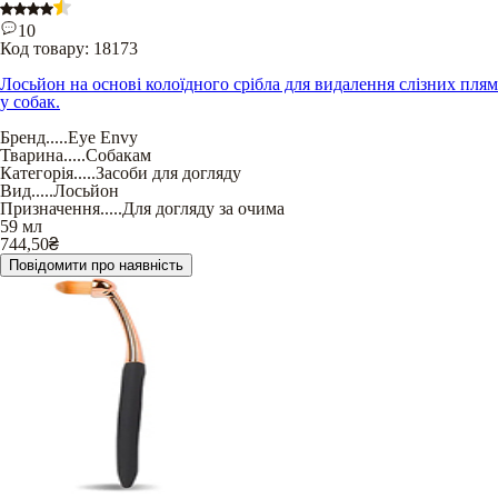
10
Код товару:
18173
Лосьйон на основі колоїдного срібла для видалення слізних плям
у собак.
Бренд
.....
Eye Envy
Тварина
.....
Собакам
Категорія
.....
Засоби для догляду
Вид
.....
Лосьйон
Призначення
.....
Для догляду за очима
59 мл
744,50
₴
Повідомити про наявність