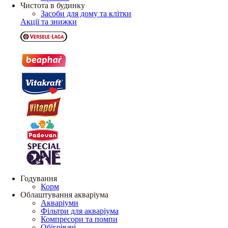
Чистота в будинку
Засоби для дому та клітки
Акції та знижки
Годування
Корм
Облаштування акваріума
Акваріуми
Фільтри для акваріума
Компресори та помпи
Обігрівачі