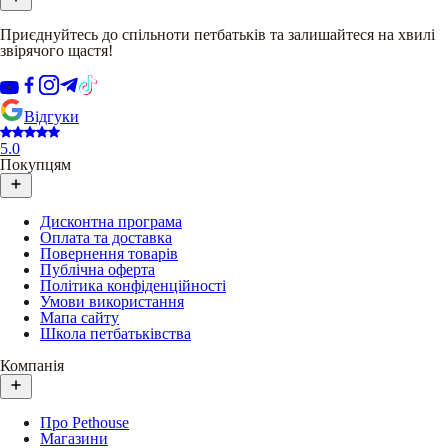
Приєднуйтесь до спільноти петбатьків та залишайтеся на хвилі
звірячого щастя!
Відгуки
5.0
Покупцям
Дисконтна програма
Оплата та доставка
Повернення товарів
Публічна оферта
Політика конфіденційності
Умови використання
Мапа сайту
Школа петбатьківства
Компанія
Про Pethouse
Магазини