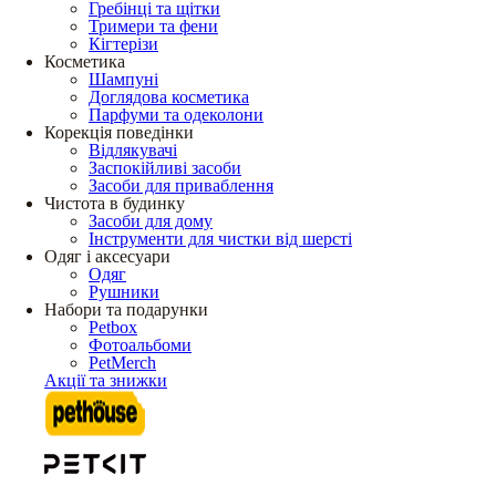
Гребінці та щітки
Тримери та фени
Кігтерізи
Косметика
Шампуні
Доглядова косметика
Парфуми та одеколони
Корекція поведінки
Відлякувачі
Заспокійливі засоби
Засоби для приваблення
Чистота в будинку
Засоби для дому
Інструменти для чистки від шерсті
Одяг і аксесуари
Одяг
Рушники
Набори та подарунки
Petbox
Фотоальбоми
PetMerch
Акції та знижки