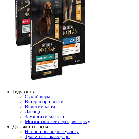
Годування
Сухий корм
Ветеринарні дієти
Вологий корм
Ласощі
Замінники молока
Миски і контейнери для корму
Догляд та гігієна
Наповнювачі для туалету
Туалети та аксесуари