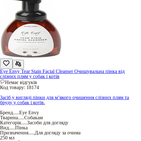
Eye Envy Tear Stain Facial Cleanser Очищувальна пінка від
слізних плям у собак і котів
Немає відгуків
Код товару:
18174
Засіб у вигляді пінки для м’якого очищення слізних плям та
бруду у собак і котів.
Бренд
.....
Eye Envy
Тварина
.....
Собакам
Категорія
.....
Засоби для догляду
Вид
.....
Пінка
Призначення
.....
Для догляду за очима
250 мл