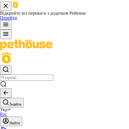
Відкрийте всі переваги з додатком Pethouse
Перейти
Знайти
Укр
Рос
Увійти