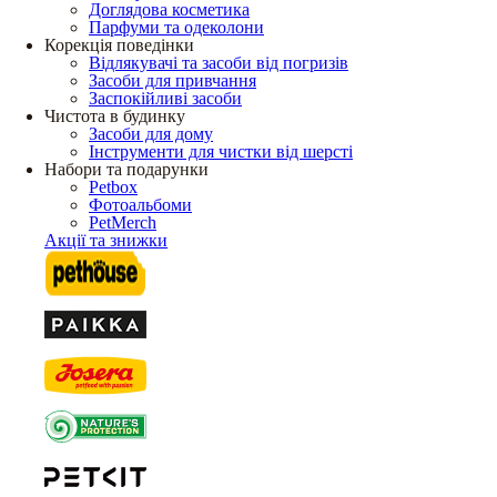
Доглядова косметика
Парфуми та одеколони
Корекція поведінки
Відлякувачі та засоби від погризів
Засоби для привчання
Заспокійливі засоби
Чистота в будинку
Засоби для дому
Інструменти для чистки від шерсті
Набори та подарунки
Petbox
Фотоальбоми
PetMerch
Акції та знижки