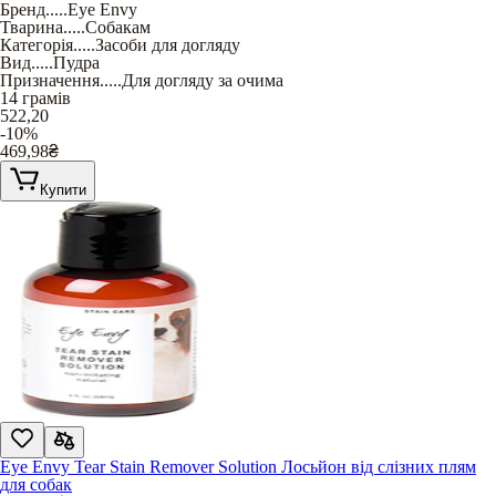
Бренд
.....
Eye Envy
Тварина
.....
Собакам
Категорія
.....
Засоби для догляду
Вид
.....
Пудра
Призначення
.....
Для догляду за очима
14 грамів
522,20
-10%
469,98
₴
Купити
Eye Envy Tear Stain Remover Solution Лосьйон від слізних плям
для собак