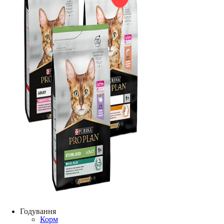
Годування
Корм