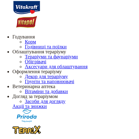
Годування
Корм
Годівниці та поїлки
Облаштування тераріуму
Тераріуми та фаунаріуми
Обігрівачі
Аксесуари для облаштування
Оформлення тераріуму
Декор для тераріуму
Грунти та наповнювачі
Ветеринарна аптека
Вітаміни та добавки
Догляд за тераріумом
Засоби для догляду
Акції та знижки