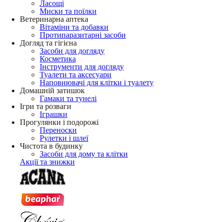
Ласощі
Миски та поїлки
Ветеринарна аптека
Вітаміни та добавки
Протипаразитарні засоби
Догляд та гігієна
Засоби для догляду
Косметика
Інструменти для догляду
Туалети та аксесуари
Наповнювачі для клітки і туалету
Домашній затишок
Гамаки та тунелі
Ігри та розваги
Іграшки
Прогулянки і подорожі
Переноски
Рулетки і шлеї
Чистота в будинку
Засоби для дому та клітки
Акції та знижки