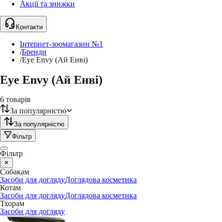
Акції та знижки
Контакти
Інтернет-зоомагазин №1
/
Бренди
/
Eye Envy (Ай Енві)
Eye Envy (Ай Енві)
6
товарів
За популярністю
За популярністю
Фільтр
Фільтр
Собакам
Засоби для догляду
Доглядова косметика
Котам
Засоби для догляду
Доглядова косметика
Тхорам
Засоби для догляду