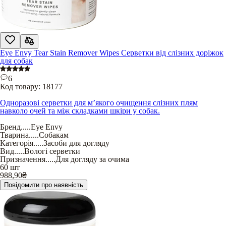
Eye Envy Tear Stain Remover Wipes Серветки від слізних доріжок
для собак
6
Код товару:
18177
Одноразові серветки для м’якого очищення слізних плям
навколо очей та між складками шкіри у собак.
Бренд
.....
Eye Envy
Тварина
.....
Собакам
Категорія
.....
Засоби для догляду
Вид
.....
Вологі серветки
Призначення
.....
Для догляду за очима
60 шт
988,90
₴
Повідомити про наявність