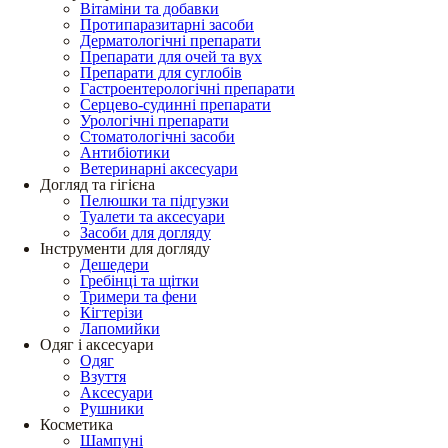
Вітаміни та добавки
Протипаразитарні засоби
Дерматологічні препарати
Препарати для очей та вух
Препарати для суглобів
Гастроентерологічні препарати
Серцево-судинні препарати
Урологічні препарати
Стоматологічні засоби
Антибіотики
Ветеринарні аксесуари
Догляд та гігієна
Пелюшки та підгузки
Туалети та аксесуари
Засоби для догляду
Інструменти для догляду
Дешедери
Гребінці та щітки
Тримери та фени
Кігтерізи
Лапомийки
Одяг і аксесуари
Одяг
Взуття
Аксесуари
Рушники
Косметика
Шампуні