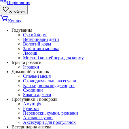
Порівняння
Улюблені
Кошик
Годування
Сухий корм
Ветеринарні дієти
Вологий корм
Замінники молока
Ласощі
Миски і контейнери для корму
Ігри та розваги
Іграшки
Домашній затишок
Спальні місця
Охолоджувальні аксесуари
Клітки, вольєри, дверцята
Сходинки
Smart-гаджети
Прогулянки і подорожі
Амуніція
Рулетки
Переноски, сумки, рюкзаки
Автоаксесуари
Аксесуари для прогулянок
Ветеринарна аптека