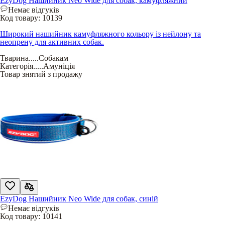
EzyDog Нашийник Neo Wide для собак, камуфляжний
Немає відгуків
Код товару:
10139
Широкий нашийник камуфляжного кольору із нейлону та
неопрену для активних собак.
Тварина
.....
Собакам
Категорія
.....
Амуніція
Товар знятий з продажу
EzyDog Нашийник Neo Wide для собак, синій
Немає відгуків
Код товару:
10141