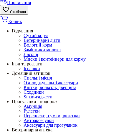
Порівняння
Улюблені
Кошик
Годування
Сухий корм
Ветеринарні дієти
Вологий корм
Замінники молока
Ласощі
Миски і контейнери для корму
Ігри та розваги
Іграшки
Домашній затишок
Спальні місця
Охолоджувальні аксесуари
Клітки, вольєри, дверцята
Сходинки
Smart-гаджети
Прогулянки і подорожі
Амуніція
Рулетки
Переноски, сумки, рюкзаки
Автоаксесуари
Аксесуари для прогулянок
Ветеринарна аптека