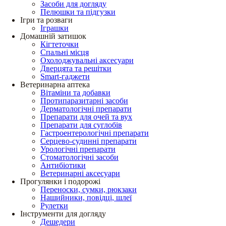
Засоби для догляду
Пелюшки та підгузки
Ігри та розваги
Іграшки
Домашній затишок
Кігтеточки
Спальні місця
Охолоджувальні аксесуари
Дверцята та решітки
Smart-гаджети
Ветеринарна аптека
Вітаміни та добавки
Протипаразитарні засоби
Дерматологічні препарати
Препарати для очей та вух
Препарати для суглобів
Гастроентерологічні препарати
Серцево-судинні препарати
Урологічні препарати
Стоматологічні засоби
Антибіотики
Ветеринарні аксесуари
Прогулянки і подорожі
Переноски, сумки, рюкзаки
Нашийники, повідці, шлеї
Рулетки
Інструменти для догляду
Дешедери