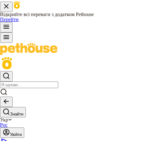
Відкрийте всі переваги з додатком Pethouse
Перейти
Знайти
Укр
Рос
Увійти