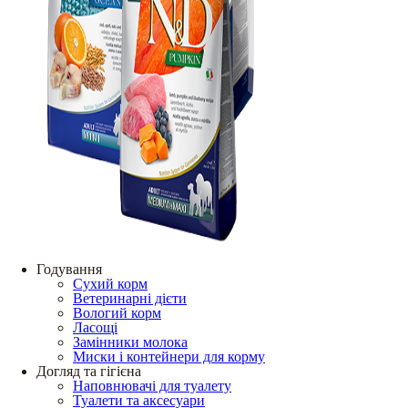
Годування
Сухий корм
Ветеринарні дієти
Вологий корм
Ласощі
Замінники молока
Миски і контейнери для корму
Догляд та гігієна
Наповнювачі для туалету
Туалети та аксесуари