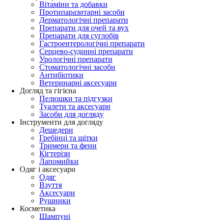
Вітаміни та добавки
Протипаразитарні засоби
Дерматологічні препарати
Препарати для очей та вух
Препарати для суглобів
Гастроентерологічні препарати
Серцево-судинні препарати
Урологічні препарати
Стоматологічні засоби
Антибіотики
Ветеринарні аксесуари
Догляд та гігієна
Пелюшки та підгузки
Туалети та аксесуари
Засоби для догляду
Інструменти для догляду
Дешедери
Гребінці та щітки
Тримери та фени
Кігтерізи
Лапомийки
Одяг і аксесуари
Одяг
Взуття
Аксесуари
Рушники
Косметика
Шампуні