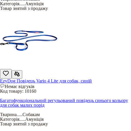
Категорія
.....
Амуніція
Товар знятий з продажу
EzyDog Повідець Vario 4 Lite для собак, синій
Немає відгуків
Код товару:
10160
Багатофункціональний регульований повідець синього кольору
для собак малих порід
Тварина
.....
Собакам
Категорія
.....
Амуніція
Товар знятий з продажу