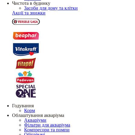
Чистота в будинку
Засоби для дому та клітки
Акції та знижки
Годування
Корм
Облаштування акваріума
Акваріуми
Фільтри для акваріума
Компресори та помпи
Обігрівачі