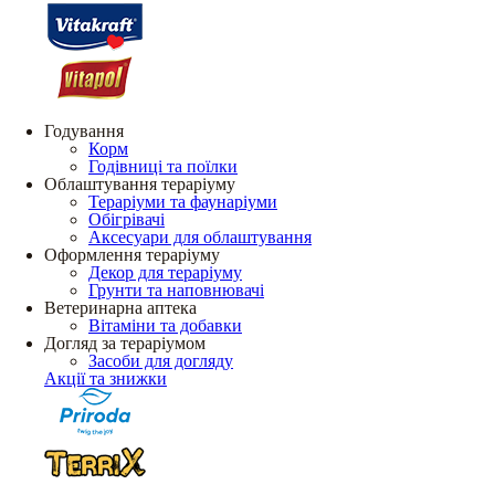
Годування
Корм
Годівниці та поїлки
Облаштування тераріуму
Тераріуми та фаунаріуми
Обігрівачі
Аксесуари для облаштування
Оформлення тераріуму
Декор для тераріуму
Грунти та наповнювачі
Ветеринарна аптека
Вітаміни та добавки
Догляд за тераріумом
Засоби для догляду
Акції та знижки