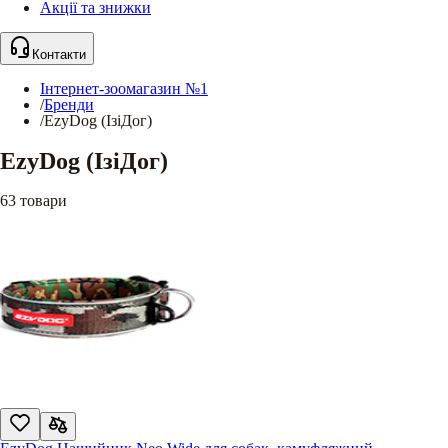
Акції та знижки
Контакти
Інтернет-зоомагазин №1
/
Бренди
/
EzyDog (ІзіДог)
EzyDog (ІзіДог)
63
товари