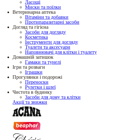
Ласощі
Миски та поїлки
Ветеринарна аптека
Вітаміни та добавки
Протипаразитарні засоби
Догляд та гігієна
Засоби для догляду
Косметика
Інструменти для догляду
Туалети та аксесуари
Наповнювачі для клітки і туалету
Домашній затишок
Гамаки та тунелі
Ігри та розваги
Іграшки
Прогулянки і подорожі
Переноски
Рулетки і шлеї
Чистота в будинку
Засоби для дому та клітки
Акції та знижки