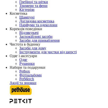
Гребінці та щітки
Тримери та фени
Кігтерізи
Косметика
Шампуні
Доглядова косметика
Парфуми та одеколони
Корекція поведінки
Відлякувачі
Заспокійливі засоби
Засоби для приваблення
Чистота в будинку
Засоби для дому
Інструменти для чистки від шерсті
Одяг і аксесуари
Одяг
Рушники
Набори та подарунки
Petbox
Фотоальбоми
PetMerch
Акції та знижки