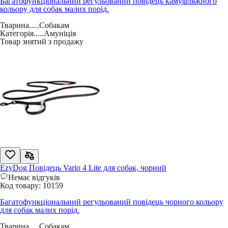
Багатофункціональний регульований повідець камуфляжного
кольору для собак малих порід.
Тварина
.....
Собакам
Категорія
.....
Амуніція
Товар знятий з продажу
EzyDog Повідець Vario 4 Lite для собак, чорний
Немає відгуків
Код товару:
10159
Багатофункціональний регульований повідець чорного кольору
для собак малих порід.
Тварина
.....
Собакам