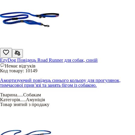
EzyDog Повідець Road Runner для собак, синій
Немає відгуків
Код товару:
10149
Амортизуючий повідець синього кольору для прогулянок,
тимчасової прив’язі та занять бігом із собакою.
Тварина
.....
Собакам
Категорія
.....
Амуніція
Товар знятий з продажу