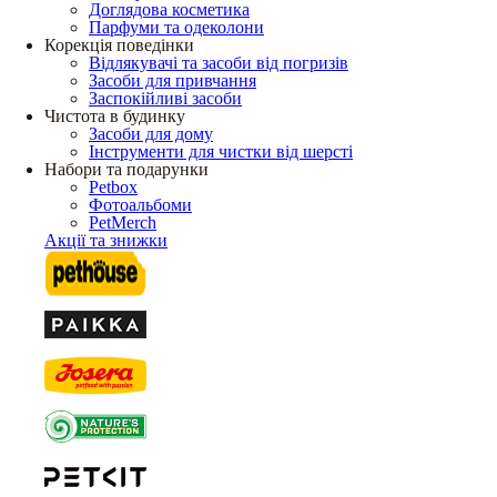
Доглядова косметика
Парфуми та одеколони
Корекція поведінки
Відлякувачі та засоби від погризів
Засоби для привчання
Заспокійливі засоби
Чистота в будинку
Засоби для дому
Інструменти для чистки від шерсті
Набори та подарунки
Petbox
Фотоальбоми
PetMerch
Акції та знижки