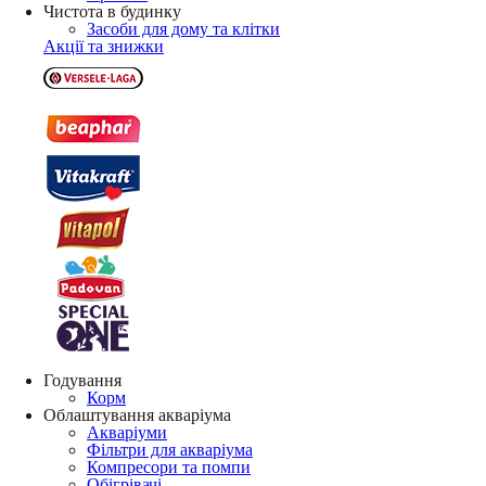
Чистота в будинку
Засоби для дому та клітки
Акції та знижки
Годування
Корм
Облаштування акваріума
Акваріуми
Фільтри для акваріума
Компресори та помпи
Обігрівачі