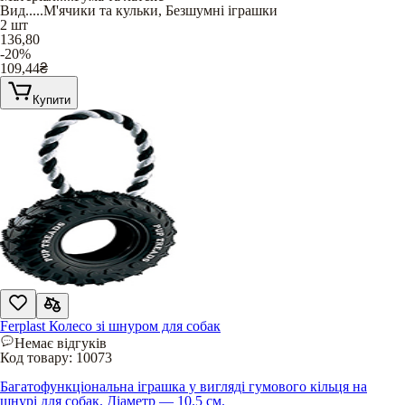
Вид
.....
М'ячики та кульки
,
Безшумні іграшки
2 шт
136,80
-20%
109,44
₴
Купити
Ferplast Колесо зі шнуром для собак
Немає відгуків
Код товару:
10073
Багатофункціональна іграшка у вигляді гумового кільця на
шнурі для собак. Діаметр — 10.5 см.