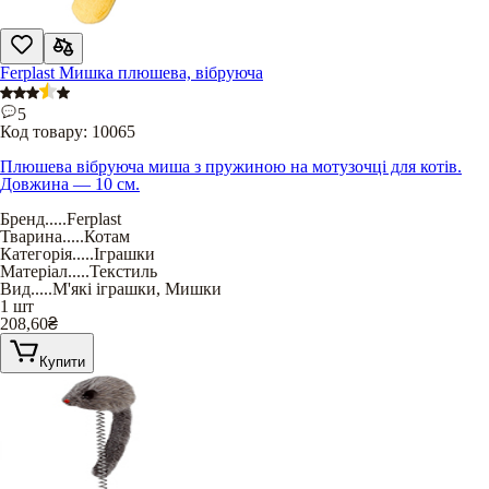
Ferplast Мишка плюшева, вібруюча
5
Код товару:
10065
Плюшева вібруюча миша з пружиною на мотузочці для котів.
Довжина — 10 см.
Бренд
.....
Ferplast
Тварина
.....
Котам
Категорія
.....
Іграшки
Матеріал
.....
Текстиль
Вид
.....
М'які іграшки
,
Мишки
1 шт
208,60
₴
Купити