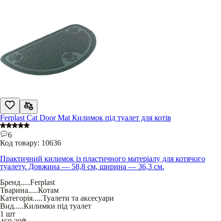
Ferplast Cat Door Mat Килимок під туалет для котів
6
Код товару:
10636
Практичний килимок із пластичного матеріалу для котячого
туалету. Довжина — 58,8 см, ширина — 36,3 см.
Бренд
.....
Ferplast
Тварина
.....
Котам
Категорія
.....
Туалети та аксесуари
Вид
.....
Килимки під туалет
1 шт