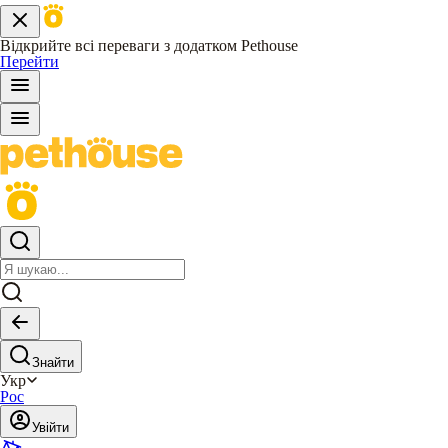
Відкрийте всі переваги з додатком Pethouse
Перейти
Знайти
Укр
Рос
Увійти