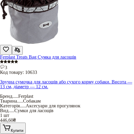
Ferplast Treats Bag Сумка для ласощів
3
Код товару:
10633
Зручна сумочка для ласощів або сухого корму собаки. Висота —
13 см, діаметр — 12 см.
Бренд
.....
Ferplast
Тварина
.....
Собакам
Категорія
.....
Аксесуари для прогулянок
Вид
.....
Сумки для ласощів
1 шт
446,60
₴
Купити