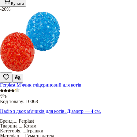
Купити
-20%
Ferplast М'ячик гліцериновий для котів
6
Код товару:
10068
Набір з двох м'ячиків для котів. Діаметр — 4 см.
Бренд
.....
Ferplast
Тварина
.....
Котам
Категорія
.....
Іграшки
Матеріал
.....
Гума та латекс