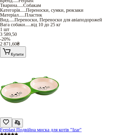
Бренд
.....
Ferplast
Тварина
.....
Собакам
Категорія
.....
Переноски, сумки, рюкзаки
Матеріал
.....
Пластик
Вид
.....
Переноски
,
Переноски для авіаподорожей
Вага собаки
.....
від 10 до 25 кг
1 шт
3 589,50
-20%
2 871,60
₴
Купити
Ferplast Подвійна миска для котів "Izar"