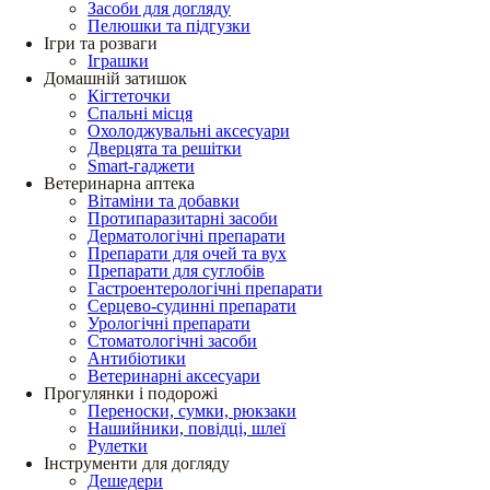
Засоби для догляду
Пелюшки та підгузки
Ігри та розваги
Іграшки
Домашній затишок
Кігтеточки
Спальні місця
Охолоджувальні аксесуари
Дверцята та решітки
Smart-гаджети
Ветеринарна аптека
Вітаміни та добавки
Протипаразитарні засоби
Дерматологічні препарати
Препарати для очей та вух
Препарати для суглобів
Гастроентерологічні препарати
Серцево-судинні препарати
Урологічні препарати
Стоматологічні засоби
Антибіотики
Ветеринарні аксесуари
Прогулянки і подорожі
Переноски, сумки, рюкзаки
Нашийники, повідці, шлеї
Рулетки
Інструменти для догляду
Дешедери