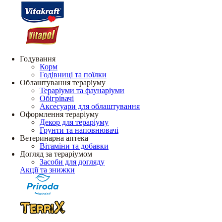
Годування
Корм
Годівниці та поїлки
Облаштування тераріуму
Тераріуми та фаунаріуми
Обігрівачі
Аксесуари для облаштування
Оформлення тераріуму
Декор для тераріуму
Грунти та наповнювачі
Ветеринарна аптека
Вітаміни та добавки
Догляд за тераріумом
Засоби для догляду
Акції та знижки