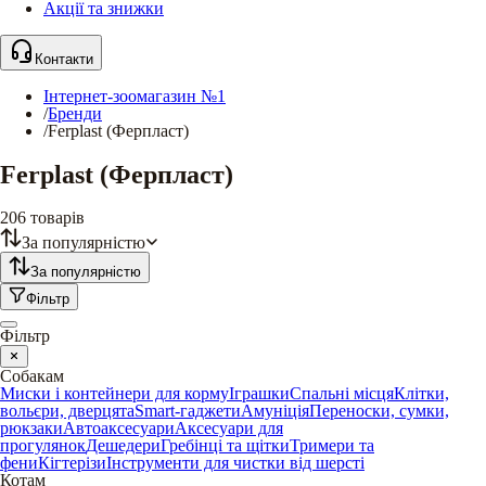
Акції та знижки
Контакти
Інтернет-зоомагазин №1
/
Бренди
/
Ferplast (Ферпласт)
Ferplast (Ферпласт)
206
товарів
За популярністю
За популярністю
Фільтр
Фільтр
Собакам
Миски і контейнери для корму
Іграшки
Спальні місця
Клітки,
вольєри, дверцята
Smart-гаджети
Амуніція
Переноски, сумки,
рюкзаки
Автоаксесуари
Аксесуари для
прогулянок
Дешедери
Гребінці та щітки
Тримери та
фени
Кігтерізи
Інструменти для чистки від шерсті
Котам