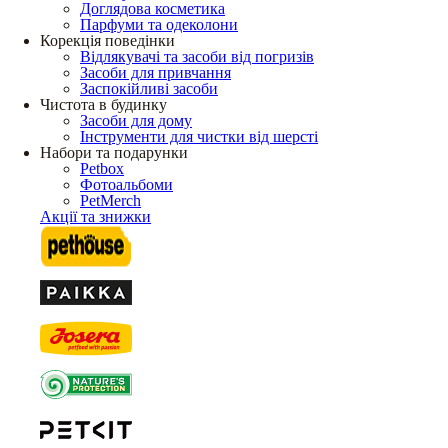
Доглядова косметика
Парфуми та одеколони
Корекція поведінки
Відлякувачі та засоби від погризів
Засоби для привчання
Заспокійливі засоби
Чистота в будинку
Засоби для дому
Інструменти для чистки від шерсті
Набори та подарунки
Petbox
Фотоальбоми
PetMerch
Акції та знижки