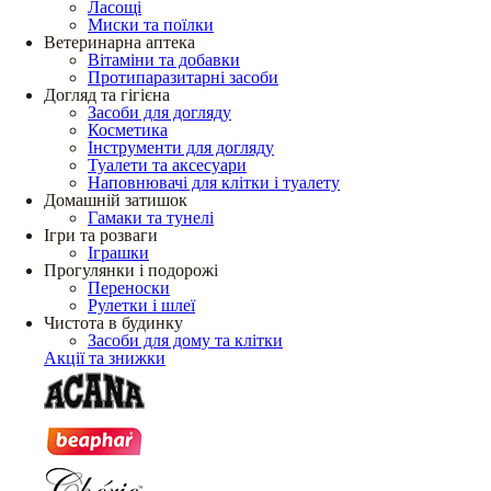
Ласощі
Миски та поїлки
Ветеринарна аптека
Вітаміни та добавки
Протипаразитарні засоби
Догляд та гігієна
Засоби для догляду
Косметика
Інструменти для догляду
Туалети та аксесуари
Наповнювачі для клітки і туалету
Домашній затишок
Гамаки та тунелі
Ігри та розваги
Іграшки
Прогулянки і подорожі
Переноски
Рулетки і шлеї
Чистота в будинку
Засоби для дому та клітки
Акції та знижки