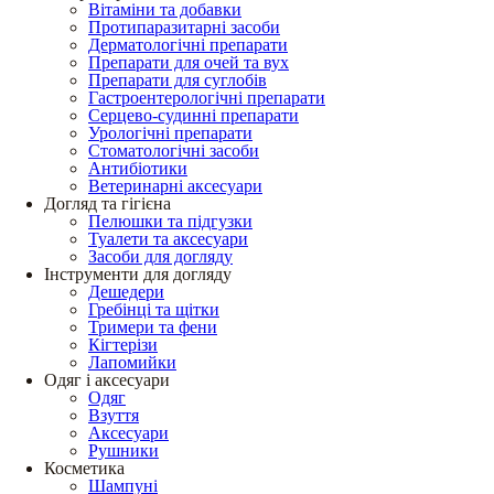
Вітаміни та добавки
Протипаразитарні засоби
Дерматологічні препарати
Препарати для очей та вух
Препарати для суглобів
Гастроентерологічні препарати
Серцево-судинні препарати
Урологічні препарати
Стоматологічні засоби
Антибіотики
Ветеринарні аксесуари
Догляд та гігієна
Пелюшки та підгузки
Туалети та аксесуари
Засоби для догляду
Інструменти для догляду
Дешедери
Гребінці та щітки
Тримери та фени
Кігтерізи
Лапомийки
Одяг і аксесуари
Одяг
Взуття
Аксесуари
Рушники
Косметика
Шампуні