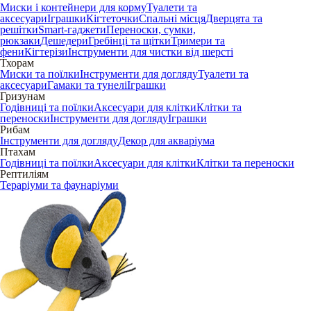
Миски і контейнери для корму
Туалети та
аксесуари
Іграшки
Кігтеточки
Спальні місця
Дверцята та
решітки
Smart-гаджети
Переноски, сумки,
рюкзаки
Дешедери
Гребінці та щітки
Тримери та
фени
Кігтерізи
Інструменти для чистки від шерсті
Тхорам
Миски та поїлки
Інструменти для догляду
Туалети та
аксесуари
Гамаки та тунелі
Іграшки
Гризунам
Годівниці та поїлки
Аксесуари для клітки
Клітки та
переноски
Інструменти для догляду
Іграшки
Рибам
Інструменти для догляду
Декор для акваріума
Птахам
Годівниці та поїлки
Аксесуари для клітки
Клітки та переноски
Рептиліям
Тераріуми та фаунаріуми