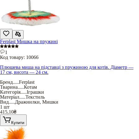
Ferplast Мишка на пружині
1
Код товару:
10066
Плюшева миша на підставці з пружиною для котів. Діаметр —
17 см, висота — 24 см.
Бренд
.....
Ferplast
Тварина
.....
Котам
Категорія
.....
Іграшки
Матеріал
.....
Текстиль
Вид
.....
Дражнилки
,
Мишки
1 шт
415,10
₴
Купити