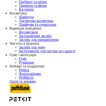
Гребінці та щітки
Тримери та фени
Кігтерізи
Косметика
Шампуні
Доглядова косметика
Парфуми та одеколони
Корекція поведінки
Відлякувачі
Заспокійливі засоби
Засоби для приваблення
Чистота в будинку
Засоби для дому
Інструменти для чистки від шерсті
Одяг і аксесуари
Одяг
Рушники
Набори та подарунки
Petbox
Фотоальбоми
PetMerch
Акції та знижки