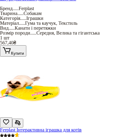
Бренд
.....
Ferplast
Тварина
.....
Собакам
Категорія
.....
Іграшки
Матеріал
.....
Гума та каучук
,
Текстиль
Вид
.....
Канати і перетяжки
Розмір породи
.....
Середня
,
Велика та гігантська
1 шт
567,40
₴
Купити
Ferplast Інтерактивна іграшка для котів