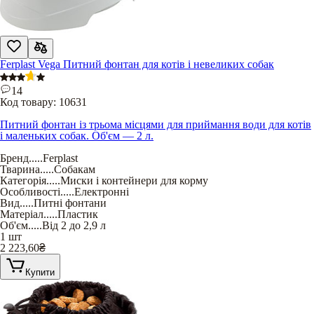
Ferplast Vega Питний фонтан для котів і невеликих собак
14
Код товару:
10631
Питний фонтан із трьома місцями для приймання води для котів
і маленьких собак. Об'єм — 2 л.
Бренд
.....
Ferplast
Тварина
.....
Собакам
Категорія
.....
Миски і контейнери для корму
Особливості
.....
Електронні
Вид
.....
Питні фонтани
Матеріал
.....
Пластик
Об'єм
.....
Від 2 до 2,9 л
1 шт
2 223,60
₴
Купити