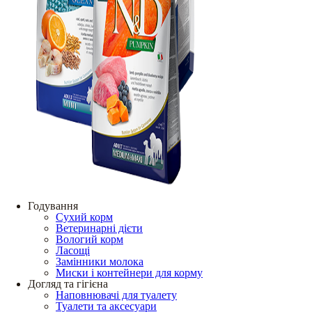
Годування
Сухий корм
Ветеринарні дієти
Вологий корм
Ласощі
Замінники молока
Миски і контейнери для корму
Догляд та гігієна
Наповнювачі для туалету
Туалети та аксесуари