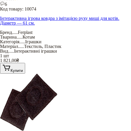
6
Код товару:
10074
Інтерактивна ігрова ковдра з імітацією руху миші для котів.
Діаметр — 61 см.
Бренд
.....
Ferplast
Тварина
.....
Котам
Категорія
.....
Іграшки
Матеріал
.....
Текстиль
,
Пластик
Вид
.....
Інтерактивні іграшки
1 шт
1 821,00
₴
Купити