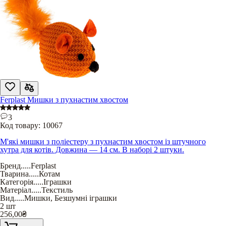
Ferplast Мишки з пухнастим хвостом
3
Код товару:
10067
М'які мишки з поліестеру з пухнастим хвостом із штучного
хутра для котів. Довжина — 14 см. В наборі 2 штуки.
Бренд
.....
Ferplast
Тварина
.....
Котам
Категорія
.....
Іграшки
Матеріал
.....
Текстиль
Вид
.....
Мишки
,
Безшумні іграшки
2 шт
256,00
₴