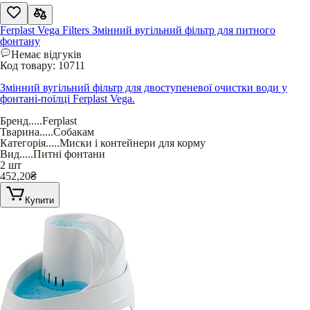
Ferplast Vega Filters Змінний вугільний фільтр для питного
фонтану
Немає відгуків
Код товару:
10711
Змінний вугільний фільтр для двоступеневої очистки води у
фонтані-поїлці Ferplast Vega.
Бренд
.....
Ferplast
Тварина
.....
Собакам
Категорія
.....
Миски і контейнери для корму
Вид
.....
Питні фонтани
2 шт
452,20
₴
Купити