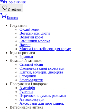
Порівняння
Улюблені
Кошик
Годування
Сухий корм
Ветеринарні дієти
Вологий корм
Замінники молока
Ласощі
Миски і контейнери для корму
Ігри та розваги
Іграшки
Домашній затишок
Спальні місця
Охолоджувальні аксесуари
Клітки, вольєри, дверцята
Сходинки
Smart-гаджети
Прогулянки і подорожі
Амуніція
Рулетки
Переноски, сумки, рюкзаки
Автоаксесуари
Аксесуари для прогулянок
Ветеринарна аптека