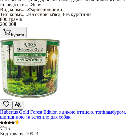
Інгредієнти
.....
Ягня
Вид корму
.....
Фаршеподібний
Тип корму
.....
На основі м'яса
,
Без курятини
800 грамів
200,00
₴
Купити
Hubertus Gold Forest Edition з дикою птицею, топінамбуром,
шипшиною та зеленню для собак
15
Код товару:
10923