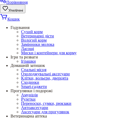
Порівняння
Улюблені
Кошик
Годування
Сухий корм
Ветеринарні дієти
Вологий корм
Замінники молока
Ласощі
Миски і контейнери для корму
Ігри та розваги
Іграшки
Домашній затишок
Спальні місця
Охолоджувальні аксесуари
Клітки, вольєри, дверцята
Сходинки
Smart-гаджети
Прогулянки і подорожі
Амуніція
Рулетки
Переноски, сумки, рюкзаки
Автоаксесуари
Аксесуари для прогулянок
Ветеринарна аптека