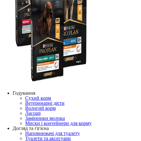
Годування
Сухий корм
Ветеринарні дієти
Вологий корм
Ласощі
Замінники молока
Миски і контейнери для корму
Догляд та гігієна
Наповнювачі для туалету
Туалети та аксесуари