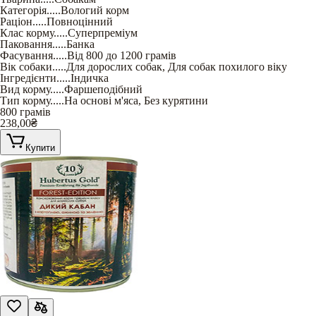
Категорія
.....
Вологий корм
Раціон
.....
Повноцінний
Клас корму
.....
Суперпреміум
Паковання
.....
Банка
Фасування
.....
Від 800 до 1200 грамів
Вік собаки
.....
Для дорослих собак
,
Для собак похилого віку
Інгредієнти
.....
Індичка
Вид корму
.....
Фаршеподібний
Тип корму
.....
На основі м'яса
,
Без курятини
800 грамів
238,00
₴
Купити