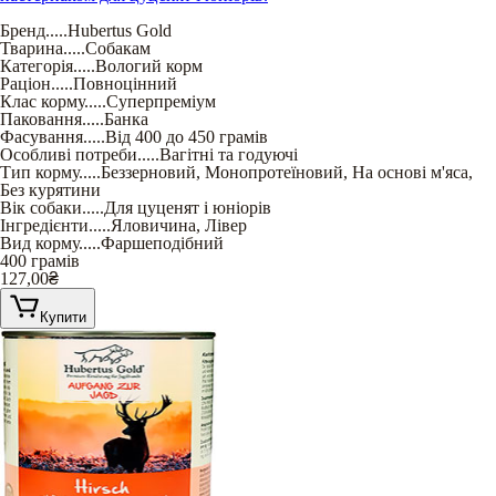
Бренд
.....
Hubertus Gold
Тварина
.....
Собакам
Категорія
.....
Вологий корм
Раціон
.....
Повноцінний
Клас корму
.....
Суперпреміум
Паковання
.....
Банка
Фасування
.....
Від 400 до 450 грамів
Особливі потреби
.....
Вагітні та годуючі
Тип корму
.....
Беззерновий
,
Монопротеїновий
,
На основі м'яса
,
Без курятини
Вік собаки
.....
Для цуценят і юніорів
Інгредієнти
.....
Яловичина
,
Лівер
Вид корму
.....
Фаршеподібний
400 грамів
127,00
₴
Купити