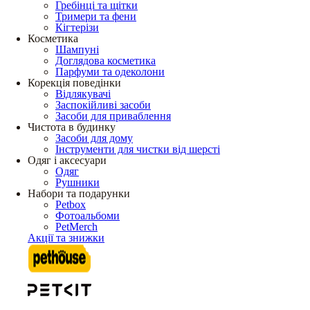
Гребінці та щітки
Тримери та фени
Кігтерізи
Косметика
Шампуні
Доглядова косметика
Парфуми та одеколони
Корекція поведінки
Відлякувачі
Заспокійливі засоби
Засоби для приваблення
Чистота в будинку
Засоби для дому
Інструменти для чистки від шерсті
Одяг і аксесуари
Одяг
Рушники
Набори та подарунки
Petbox
Фотоальбоми
PetMerch
Акції та знижки