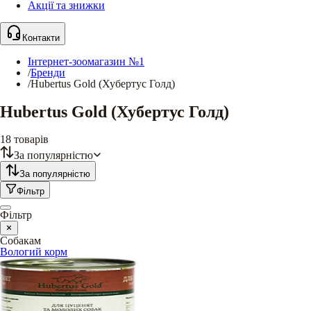
Акції та знижки
Контакти
Інтернет-зоомагазин №1
/
Бренди
/
Hubertus Gold (Хубертус Голд)
Hubertus Gold (Хубертус Голд)
18
товарів
За популярністю
За популярністю
Фільтр
Фільтр
Собакам
Вологий корм