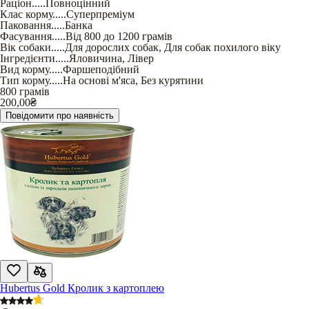
Раціон
.....
Повноцінний
Клас корму
.....
Суперпреміум
Паковання
.....
Банка
Фасування
.....
Від 800 до 1200 грамів
Вік собаки
.....
Для дорослих собак
,
Для собак похилого віку
Інгредієнти
.....
Яловичина
,
Лівер
Вид корму
.....
Фаршеподібний
Тип корму
.....
На основі м'яса
,
Без курятини
800 грамів
200,00
₴
Повідомити про наявність
Hubertus Gold Кролик з картоплею