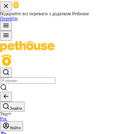
Відкрийте всі переваги з додатком Pethouse
Перейти
Знайти
Укр
Рос
Увійти