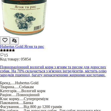
Hubertus Gold Ягня та рис
15
Код товару:
05854
Повнораціонний вологий корм з ягням та рисом для дорослих
собак. На 70% складається з м'ясних інгредієнтів, містить олію
зародків пшениці, багату ненасиченими жирними кислотами.
Бренд
.....
Hubertus Gold
Тварина
.....
Собакам
Категорія
.....
Вологий корм
Раціон
.....
Повноцінний
Клас корму
.....
Суперпреміум
Паковання
.....
Банка
Фасування
.....
Від 800 до 1200 грамів
Вік собаки
.....
Для дорослих собак
,
Для собак похилого віку