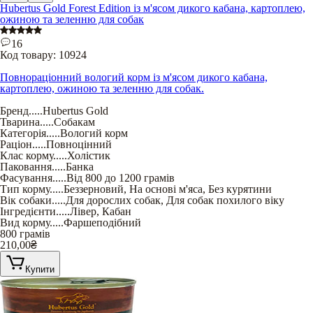
Hubertus Gold Forest Edition із м'ясом дикого кабана, картоплею,
ожиною та зеленню для собак
16
Код товару:
10924
Повнораціонний вологий корм із м'ясом дикого кабана,
картоплею, ожиною та зеленню для собак.
Бренд
.....
Hubertus Gold
Тварина
.....
Собакам
Категорія
.....
Вологий корм
Раціон
.....
Повноцінний
Клас корму
.....
Холістик
Паковання
.....
Банка
Фасування
.....
Від 800 до 1200 грамів
Тип корму
.....
Беззерновий
,
На основі м'яса
,
Без курятини
Вік собаки
.....
Для дорослих собак
,
Для собак похилого віку
Інгредієнти
.....
Лівер
,
Кабан
Вид корму
.....
Фаршеподібний
800 грамів
210,00
₴
Купити