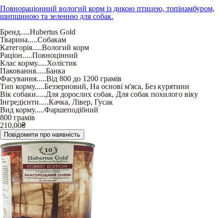
Повнораціонний вологий корм із дикою птицею, топінамбуром,
шипшиною та зеленню для собак.
Бренд
.....
Hubertus Gold
Тварина
.....
Собакам
Категорія
.....
Вологий корм
Раціон
.....
Повноцінний
Клас корму
.....
Холістик
Паковання
.....
Банка
Фасування
.....
Від 800 до 1200 грамів
Тип корму
.....
Беззерновий
,
На основі м'яса
,
Без курятини
Вік собаки
.....
Для дорослих собак
,
Для собак похилого віку
Інгредієнти
.....
Качка
,
Лівер
,
Гусак
Вид корму
.....
Фаршеподібний
800 грамів
210,00
₴
Повідомити про наявність