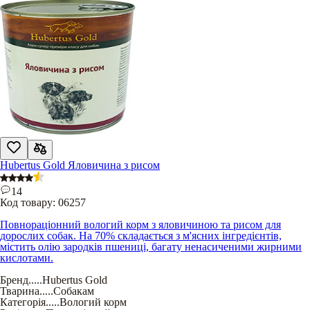
Hubertus Gold Яловичина з рисом
14
Код товару:
06257
Повнораціонний вологий корм з яловичиною та рисом для
дорослих собак. На 70% складається з м'ясних інгредієнтів,
містить олію зародків пшениці, багату ненасиченими жирними
кислотами.
Бренд
.....
Hubertus Gold
Тварина
.....
Собакам
Категорія
.....
Вологий корм