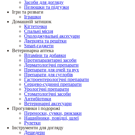
Засоби для догляду
Пелюшки та підгузки
Ігри та розваги
Іграшки
Домашній затишок
Кігтеточки
Спальні місця
Охолоджувальні аксесуари
Дверцята та решітки
Smart-гаджети
Ветеринарна аптека
Вітаміни та добавки
Протипаразитарні засоби
Дерматологічні препарати
Препарати для очей та вух
Препарати для суглобів
Гастроентерологічні препарати
Серцево-судинні препарати
Урологічні препарати
Стоматологічні засоби
Антибіотики
Ветеринарні аксесуари
Прогулянки і подорожі
Переноски, сумки, рюкзаки
Нашийники, повідці, шлеї
Рулетки
Інструменти для догляду
Дешедери