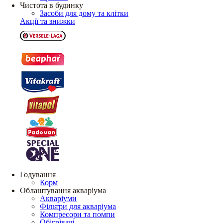
Чистота в будинку
Засоби для дому та клітки
Акції та знижки
Годування
Корм
Облаштування акваріума
Акваріуми
Фільтри для акваріума
Компресори та помпи
Обігрівачі