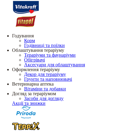
Годування
Корм
Годівниці та поїлки
Облаштування тераріуму
Тераріуми та фаунаріуми
Обігрівачі
Аксесуари для облаштування
Оформлення тераріуму
Декор для тераріуму
Грунти та наповнювачі
Ветеринарна аптека
Вітаміни та добавки
Догляд за тераріумом
Засоби для догляду
Акції та знижки