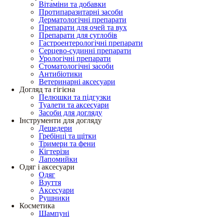
Вітаміни та добавки
Протипаразитарні засоби
Дерматологічні препарати
Препарати для очей та вух
Препарати для суглобів
Гастроентерологічні препарати
Серцево-судинні препарати
Урологічні препарати
Стоматологічні засоби
Антибіотики
Ветеринарні аксесуари
Догляд та гігієна
Пелюшки та підгузки
Туалети та аксесуари
Засоби для догляду
Інструменти для догляду
Дешедери
Гребінці та щітки
Тримери та фени
Кігтерізи
Лапомийки
Одяг і аксесуари
Одяг
Взуття
Аксесуари
Рушники
Косметика
Шампуні