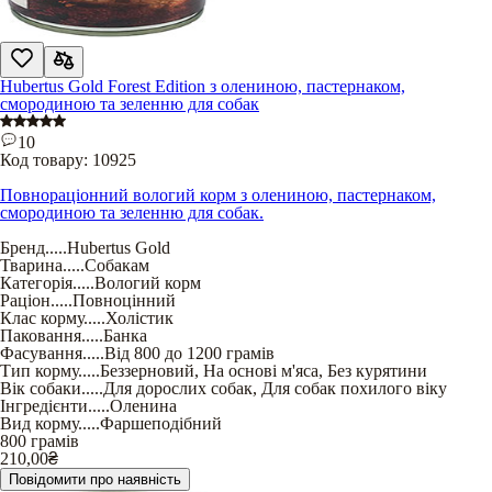
Hubertus Gold Forest Edition з олениною, пастернаком,
смородиною та зеленню для собак
10
Код товару:
10925
Повнораціонний вологий корм з олениною, пастернаком,
смородиною та зеленню для собак.
Бренд
.....
Hubertus Gold
Тварина
.....
Собакам
Категорія
.....
Вологий корм
Раціон
.....
Повноцінний
Клас корму
.....
Холістик
Паковання
.....
Банка
Фасування
.....
Від 800 до 1200 грамів
Тип корму
.....
Беззерновий
,
На основі м'яса
,
Без курятини
Вік собаки
.....
Для дорослих собак
,
Для собак похилого віку
Інгредієнти
.....
Оленина
Вид корму
.....
Фаршеподібний
800 грамів
210,00
₴
Повідомити про наявність