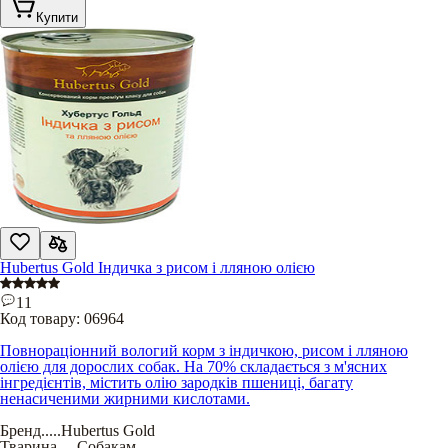
Купити
Hubertus Gold Індичка з рисом і лляною олією
11
Код товару:
06964
Повнораціонний вологий корм з індичкою, рисом і лляною
олією для дорослих собак. На 70% складається з м'ясних
інгредієнтів, містить олію зародків пшениці, багату
ненасиченими жирними кислотами.
Бренд
.....
Hubertus Gold
Тварина
.....
Собакам