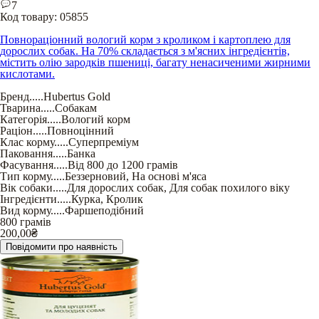
7
Код товару:
05855
Повнораціонний вологий корм з кроликом і картоплею для
дорослих собак. На 70% складається з м'ясних інгредієнтів,
містить олію зародків пшениці, багату ненасиченими жирними
кислотами.
Бренд
.....
Hubertus Gold
Тварина
.....
Собакам
Категорія
.....
Вологий корм
Раціон
.....
Повноцінний
Клас корму
.....
Суперпреміум
Паковання
.....
Банка
Фасування
.....
Від 800 до 1200 грамів
Тип корму
.....
Беззерновий
,
На основі м'яса
Вік собаки
.....
Для дорослих собак
,
Для собак похилого віку
Інгредієнти
.....
Курка
,
Кролик
Вид корму
.....
Фаршеподібний
800 грамів
200,00
₴
Повідомити про наявність