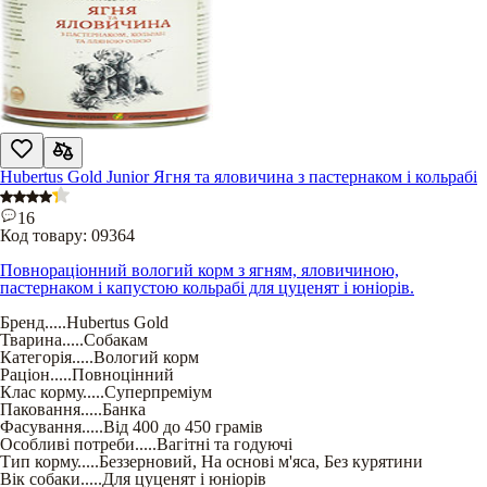
Hubertus Gold Junior Ягня та яловичина з пастернаком і кольрабі
16
Код товару:
09364
Повнораціонний вологий корм з ягням, яловичиною,
пастернаком і капустою кольрабі для цуценят і юніорів.
Бренд
.....
Hubertus Gold
Тварина
.....
Собакам
Категорія
.....
Вологий корм
Раціон
.....
Повноцінний
Клас корму
.....
Суперпреміум
Паковання
.....
Банка
Фасування
.....
Від 400 до 450 грамів
Особливі потреби
.....
Вагітні та годуючі
Тип корму
.....
Беззерновий
,
На основі м'яса
,
Без курятини
Вік собаки
.....
Для цуценят і юніорів