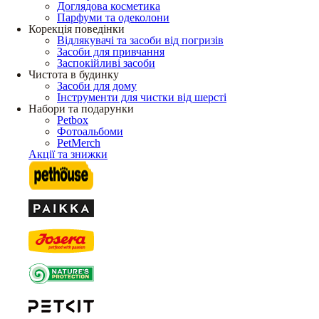
Доглядова косметика
Парфуми та одеколони
Корекція поведінки
Відлякувачі та засоби від погризів
Засоби для привчання
Заспокійливі засоби
Чистота в будинку
Засоби для дому
Інструменти для чистки від шерсті
Набори та подарунки
Petbox
Фотоальбоми
PetMerch
Акції та знижки