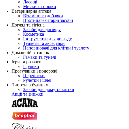
Ласощі
Миски та поїлки
Ветеринарна аптека
Вітаміни та добавки
Протипаразитарні засоби
Догляд та гігієна
Засоби для догляду
Косметика
Інструменти для догляду
Туалети та аксесуари
Наповнювачі для клітки і туалету
Домашній затишок
Гамаки та тунелі
Ігри та розваги
Іграшки
Прогулянки і подорожі
Переноски
Рулетки і шлеї
Чистота в будинку
Засоби для дому та клітки
Акції та знижки