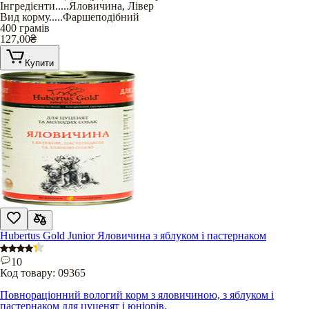
Інгредієнти
.....
Яловичина
,
Лівер
Вид корму
.....
Фаршеподібний
400 грамів
127,00
₴
Купити
Hubertus Gold Junior Яловичина з яблуком і пастернаком
10
Код товару:
09365
Повнораціонний вологий корм з яловичиною, з яблуком і
пастернаком для цуценят і юніорів.