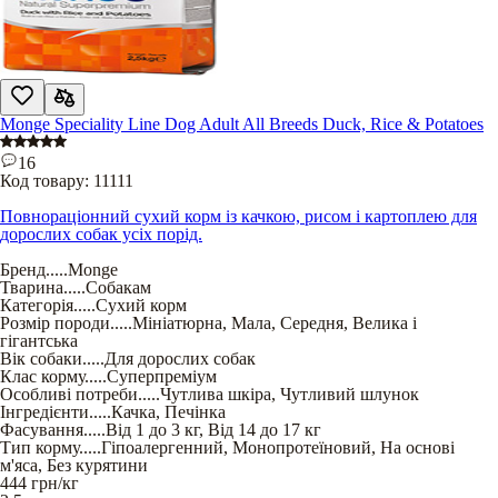
Monge Speciality Line Dog Adult All Breeds Duck, Rice & Potatoes
16
Код товару:
11111
Повнораціонний сухий корм із качкою, рисом і картоплею для
дорослих собак усіх порід.
Бренд
.....
Monge
Тварина
.....
Собакам
Категорія
.....
Сухий корм
Розмір породи
.....
Мініатюрна
,
Мала
,
Середня
,
Велика і
гігантська
Вік собаки
.....
Для дорослих собак
Клас корму
.....
Суперпреміум
Особливі потреби
.....
Чутлива шкіра
,
Чутливий шлунок
Інгредієнти
.....
Качка
,
Печінка
Фасування
.....
Від 1 до 3 кг
,
Від 14 до 17 кг
Тип корму
.....
Гіпоалергенний
,
Монопротеїновий
,
На основі
м'яса
,
Без курятини
444
грн/кг