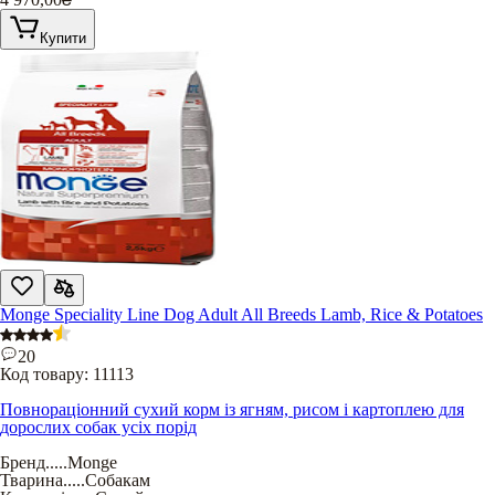
Купити
Monge Speciality Line Dog Adult All Breeds Lamb, Rice & Potatoes
20
Код товару:
11113
Повнораціонний сухий корм із ягням, рисом і картоплею для
дорослих собак усіх порід
Бренд
.....
Monge
Тварина
.....
Собакам