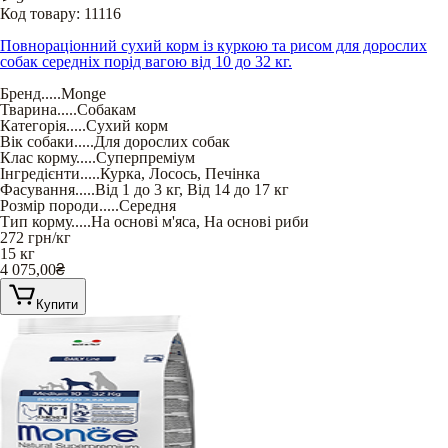
Код товару:
11116
Повнораціонний сухий корм із куркою та рисом для дорослих
собак середніх порід вагою від 10 до 32 кг.
Бренд
.....
Monge
Тварина
.....
Собакам
Категорія
.....
Сухий корм
Вік собаки
.....
Для дорослих собак
Клас корму
.....
Суперпреміум
Інгредієнти
.....
Курка
,
Лосось
,
Печінка
Фасування
.....
Від 1 до 3 кг
,
Від 14 до 17 кг
Розмір породи
.....
Середня
Тип корму
.....
На основі м'яса
,
На основі риби
272
грн/кг
15 кг
4 075,00
₴
Купити