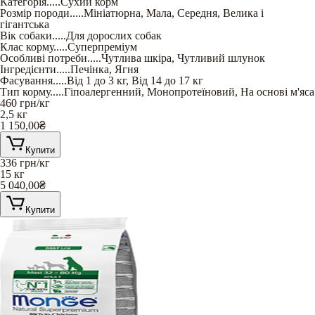
Категорія
.....
Сухий корм
Розмір породи
.....
Мініатюрна
,
Мала
,
Середня
,
Велика і
гігантська
Вік собаки
.....
Для дорослих собак
Клас корму
.....
Суперпреміум
Особливі потреби
.....
Чутлива шкіра
,
Чутливий шлунок
Інгредієнти
.....
Печінка
,
Ягня
Фасування
.....
Від 1 до 3 кг
,
Від 14 до 17 кг
Тип корму
.....
Гіпоалергенний
,
Монопротеїновий
,
На основі м'яса
460
грн/кг
2,5 кг
1 150,00
₴
Купити
336
грн/кг
15 кг
5 040,00
₴
Купити