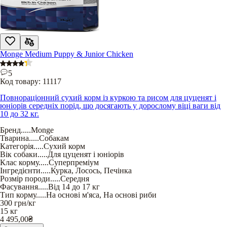
Monge Medium Puppy & Junior Chicken
5
Код товару:
11117
Повнораціонний сухий корм із куркою та рисом для цуценят і
юніорів середніх порід, що досягають у дорослому віці ваги від
10 до 32 кг.
Бренд
.....
Monge
Тварина
.....
Собакам
Категорія
.....
Сухий корм
Вік собаки
.....
Для цуценят і юніорів
Клас корму
.....
Суперпреміум
Інгредієнти
.....
Курка
,
Лосось
,
Печінка
Розмір породи
.....
Середня
Фасування
.....
Від 14 до 17 кг
Тип корму
.....
На основі м'яса
,
На основі риби
300
грн/кг
15 кг
4 495,00
₴