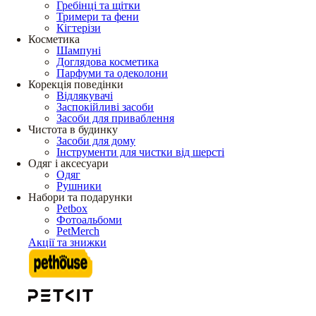
Гребінці та щітки
Тримери та фени
Кігтерізи
Косметика
Шампуні
Доглядова косметика
Парфуми та одеколони
Корекція поведінки
Відлякувачі
Заспокійливі засоби
Засоби для приваблення
Чистота в будинку
Засоби для дому
Інструменти для чистки від шерсті
Одяг і аксесуари
Одяг
Рушники
Набори та подарунки
Petbox
Фотоальбоми
PetMerch
Акції та знижки