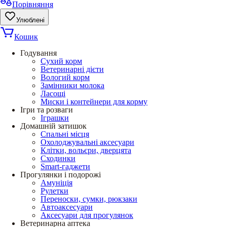
Порівняння
Улюблені
Кошик
Годування
Сухий корм
Ветеринарні дієти
Вологий корм
Замінники молока
Ласощі
Миски і контейнери для корму
Ігри та розваги
Іграшки
Домашній затишок
Спальні місця
Охолоджувальні аксесуари
Клітки, вольєри, дверцята
Сходинки
Smart-гаджети
Прогулянки і подорожі
Амуніція
Рулетки
Переноски, сумки, рюкзаки
Автоаксесуари
Аксесуари для прогулянок
Ветеринарна аптека