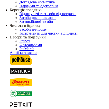
Доглядова косметика
Парфуми та одеколони
Корекція поведінки
Відлякувачі та засоби від погризів
Засоби для привчання
Заспокійливі засоби
Чистота в будинку
Засоби для дому
Інструменти для чистки від шерсті
Набори та подарунки
Petbox
Фотоальбоми
PetMerch
Акції та знижки