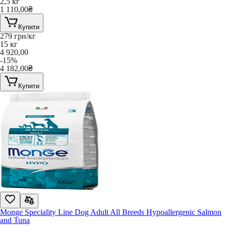
2,5 кг
1 110,00
₴
Купити
279
грн/кг
15 кг
4 920,00
-15%
4 182,00
₴
Купити
Monge Speciality Line Dog Adult All Breeds Hypoallergenic Salmon
and Tuna