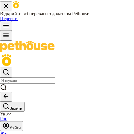
Відкрийте всі переваги з додатком Pethouse
Перейти
Знайти
Укр
Рос
Увійти