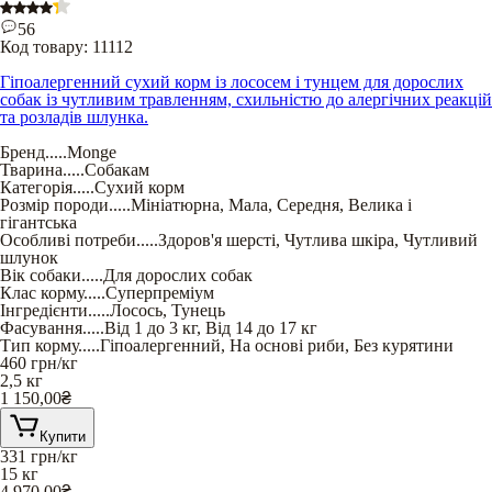
56
Код товару:
11112
Гіпоалергенний сухий корм із лососем і тунцем для дорослих
собак із чутливим травленням, схильністю до алергічних реакцій
та розладів шлунка.
Бренд
.....
Monge
Тварина
.....
Собакам
Категорія
.....
Сухий корм
Розмір породи
.....
Мініатюрна
,
Мала
,
Середня
,
Велика і
гігантська
Особливі потреби
.....
Здоров'я шерсті
,
Чутлива шкіра
,
Чутливий
шлунок
Вік собаки
.....
Для дорослих собак
Клас корму
.....
Суперпреміум
Інгредієнти
.....
Лосось
,
Тунець
Фасування
.....
Від 1 до 3 кг
,
Від 14 до 17 кг
Тип корму
.....
Гіпоалергенний
,
На основі риби
,
Без курятини
460
грн/кг
2,5 кг
1 150,00
₴
Купити
331
грн/кг
15 кг
4 970,00
₴