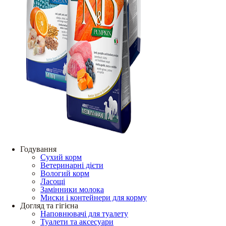
Годування
Сухий корм
Ветеринарні дієти
Вологий корм
Ласощі
Замінники молока
Миски і контейнери для корму
Догляд та гігієна
Наповнювачі для туалету
Туалети та аксесуари