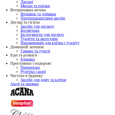
Ласощі
Миски та поїлки
Ветеринарна аптека
Вітаміни та добавки
Протипаразитарні засоби
Догляд та гігієна
Засоби для догляду
Косметика
Інструменти для догляду
Туалети та аксесуари
Наповнювачі для клітки і туалету
Домашній затишок
Гамаки та тунелі
Ігри та розваги
Іграшки
Прогулянки і подорожі
Переноски
Рулетки і шлеї
Чистота в будинку
Засоби для дому та клітки
Акції та знижки