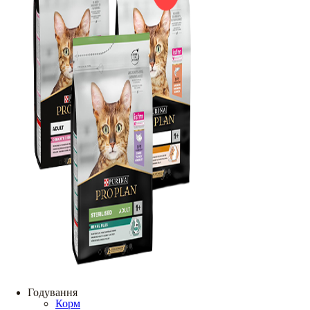
Годування
Корм