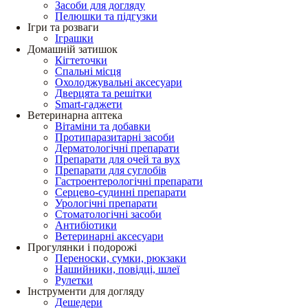
Засоби для догляду
Пелюшки та підгузки
Ігри та розваги
Іграшки
Домашній затишок
Кігтеточки
Спальні місця
Охолоджувальні аксесуари
Дверцята та решітки
Smart-гаджети
Ветеринарна аптека
Вітаміни та добавки
Протипаразитарні засоби
Дерматологічні препарати
Препарати для очей та вух
Препарати для суглобів
Гастроентерологічні препарати
Серцево-судинні препарати
Урологічні препарати
Стоматологічні засоби
Антибіотики
Ветеринарні аксесуари
Прогулянки і подорожі
Переноски, сумки, рюкзаки
Нашийники, повідці, шлеї
Рулетки
Інструменти для догляду
Дешедери