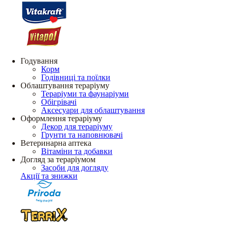
Годування
Корм
Годівниці та поїлки
Облаштування тераріуму
Тераріуми та фаунаріуми
Обігрівачі
Аксесуари для облаштування
Оформлення тераріуму
Декор для тераріуму
Грунти та наповнювачі
Ветеринарна аптека
Вітаміни та добавки
Догляд за тераріумом
Засоби для догляду
Акції та знижки