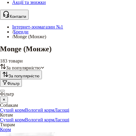
Акції та знижки
Контакти
Інтернет-зоомагазин №1
/
Бренди
/
Monge (Монже)
Monge (Монже)
183
товари
За популярністю
За популярністю
Фільтр
Фільтр
Собакам
Сухий корм
Вологий корм
Ласощі
Котам
Сухий корм
Вологий корм
Ласощі
Тхорам
Корм