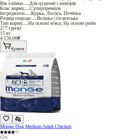
Вік собаки
.....
Для цуценят і юніорів
Клас корму
.....
Суперпреміум
Інгредієнти
.....
Курка
,
Лосось
,
Печінка
Розмір породи
.....
Велика і гігантська
Тип корму
.....
На основі м'яса
,
На основі риби
277
грн/кг
15 кг
4 150,00
₴
Купити
Monge Dog Medium Adult Chicken
5