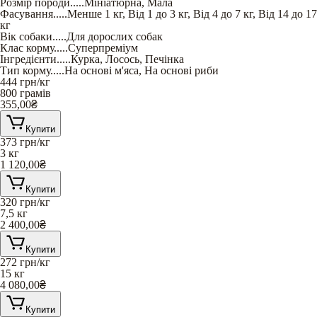
Розмір породи
.....
Мініатюрна
,
Мала
Фасування
.....
Менше 1 кг
,
Від 1 до 3 кг
,
Від 4 до 7 кг
,
Від 14 до 17
кг
Вік собаки
.....
Для дорослих собак
Клас корму
.....
Суперпреміум
Інгредієнти
.....
Курка
,
Лосось
,
Печінка
Тип корму
.....
На основі м'яса
,
На основі риби
444
грн/кг
800 грамів
355,00
₴
Купити
373
грн/кг
3 кг
1 120,00
₴
Купити
320
грн/кг
7,5 кг
2 400,00
₴
Купити
272
грн/кг
15 кг
4 080,00
₴
Купити