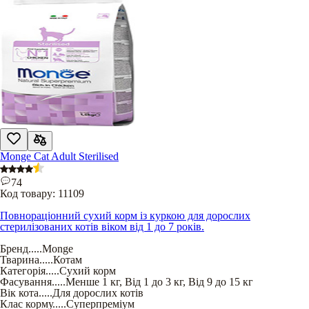
Monge Cat Adult Sterilised
74
Код товару:
11109
Повнораціонний сухий корм із куркою для дорослих
стерилізованих котів віком від 1 до 7 років.
Бренд
.....
Monge
Тварина
.....
Котам
Категорія
.....
Сухий корм
Фасування
.....
Менше 1 кг
,
Від 1 до 3 кг
,
Від 9 до 15 кг
Вік кота
.....
Для дорослих котів
Клас корму
.....
Суперпреміум