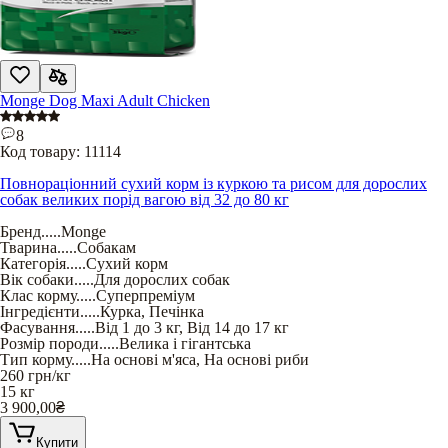
Monge Dog Maxi Adult Chicken
8
Код товару:
11114
Повнораціонний сухий корм із куркою та рисом для дорослих
собак великих порід вагою від 32 до 80 кг
Бренд
.....
Monge
Тварина
.....
Собакам
Категорія
.....
Сухий корм
Вік собаки
.....
Для дорослих собак
Клас корму
.....
Суперпреміум
Інгредієнти
.....
Курка
,
Печінка
Фасування
.....
Від 1 до 3 кг
,
Від 14 до 17 кг
Розмір породи
.....
Велика і гігантська
Тип корму
.....
На основі м'яса
,
На основі риби
260
грн/кг
15 кг
3 900,00
₴
Купити