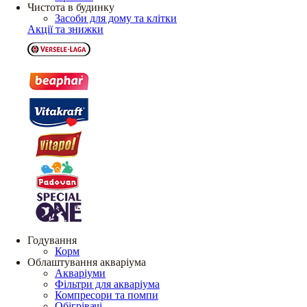
Чистота в будинку
Засоби для дому та клітки
Акції та знижки
Годування
Корм
Облаштування акваріума
Акваріуми
Фільтри для акваріума
Компресори та помпи
Обігрівачі