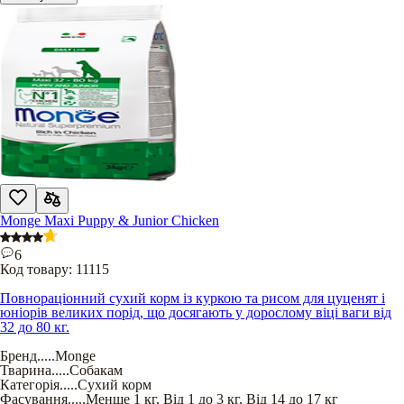
Monge Maxi Puppy & Junior Chicken
6
Код товару:
11115
Повнораціонний сухий корм із куркою та рисом для цуценят і
юніорів великих порід, що досягають у дорослому віці ваги від
32 до 80 кг.
Бренд
.....
Monge
Тварина
.....
Собакам
Категорія
.....
Сухий корм
Фасування
.....
Менше 1 кг
,
Від 1 до 3 кг
,
Від 14 до 17 кг