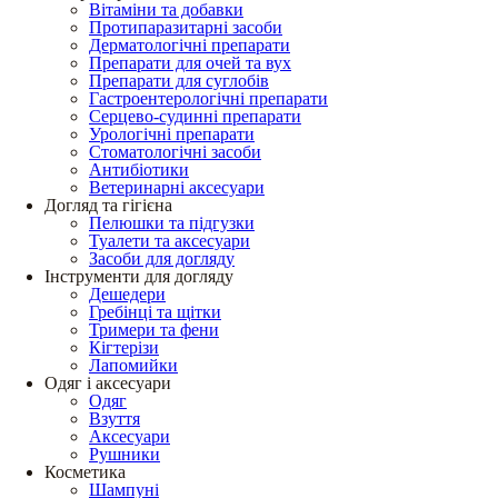
Вітаміни та добавки
Протипаразитарні засоби
Дерматологічні препарати
Препарати для очей та вух
Препарати для суглобів
Гастроентерологічні препарати
Серцево-судинні препарати
Урологічні препарати
Стоматологічні засоби
Антибіотики
Ветеринарні аксесуари
Догляд та гігієна
Пелюшки та підгузки
Туалети та аксесуари
Засоби для догляду
Інструменти для догляду
Дешедери
Гребінці та щітки
Тримери та фени
Кігтерізи
Лапомийки
Одяг і аксесуари
Одяг
Взуття
Аксесуари
Рушники
Косметика
Шампуні