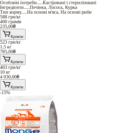
Особливі потреби
.....
Кастровані і стерилізовані
Інгредієнти
.....
Печінка
,
Лосось
,
Курка
Тип корму
.....
На основі м'яса
,
На основі риби
588
грн/кг
400 грамів
235,00
₴
Купити
523
грн/кг
1,5 кг
785,00
₴
Купити
403
грн/кг
10 кг
4 030,00
₴
Купити
-15%