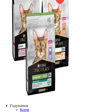
Годування
Корм