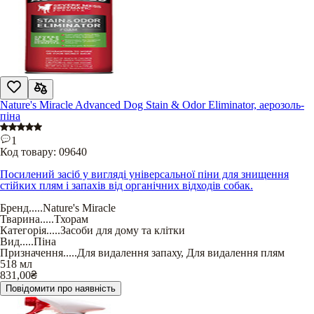
Nature's Miracle Advanced Dog Stain & Odor Eliminator, аерозоль-
піна
1
Код товару:
09640
Посилений засіб у вигляді універсальної піни для знищення
стійких плям і запахів від органічних відходів собак.
Бренд
.....
Nature's Miracle
Тварина
.....
Тхорам
Категорія
.....
Засоби для дому та клітки
Вид
.....
Піна
Призначення
.....
Для видалення запаху
,
Для видалення плям
518 мл
831,00
₴
Повідомити про наявність