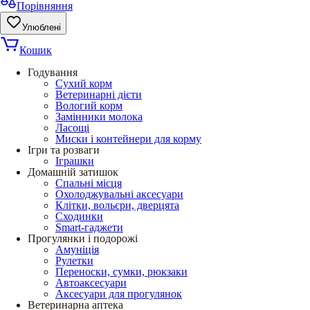
Порівняння
Улюблені
Кошик
Годування
Сухий корм
Ветеринарні дієти
Вологий корм
Замінники молока
Ласощі
Миски і контейнери для корму
Ігри та розваги
Іграшки
Домашній затишок
Спальні місця
Охолоджувальні аксесуари
Клітки, вольєри, дверцята
Сходинки
Smart-гаджети
Прогулянки і подорожі
Амуніція
Рулетки
Переноски, сумки, рюкзаки
Автоаксесуари
Аксесуари для прогулянок
Ветеринарна аптека