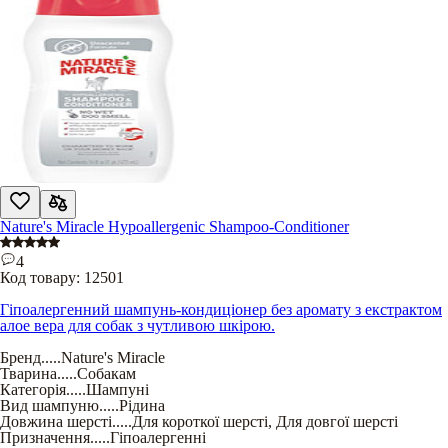
Nature's Miracle Hypoallergenic Shampoo-Conditioner
4
Код товару:
12501
Гіпоалергенний шампунь-кондиціонер без аромату з екстрактом
алое вера для собак з чутливою шкірою.
Бренд
.....
Nature's Miracle
Тварина
.....
Собакам
Категорія
.....
Шампуні
Вид шампуню
.....
Рідина
Довжина шерсті
.....
Для короткої шерсті
,
Для довгої шерсті
Призначення
.....
Гіпоалергенні