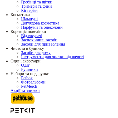
Гребінці та щітки
Тримери та фени
Кігтерізи
Косметика
Шампуні
Доглядова косметика
Парфуми та одеколони
Корекція поведінки
Відлякувачі
Заспокійливі засоби
Засоби для приваблення
Чистота в будинку
Засоби для дому
Інструменти для чистки від шерсті
Одяг і аксесуари
Одяг
Рушники
Набори та подарунки
Petbox
Фотоальбоми
PetMerch
Акції та знижки