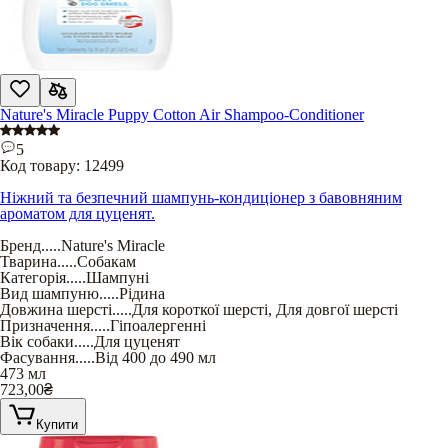
Nature's Miracle Puppy Cotton Air Shampoo-Conditioner
5
Код товару:
12499
Ніжний та безпечний шампунь-кондиціонер з бавовняним
ароматом для цуценят.
Бренд
.....
Nature's Miracle
Тварина
.....
Собакам
Категорія
.....
Шампуні
Вид шампуню
.....
Рідина
Довжина шерсті
.....
Для короткої шерсті
,
Для довгої шерсті
Призначення
.....
Гіпоалергенні
Вік собаки
.....
Для цуценят
Фасування
.....
Від 400 до 490 мл
473 мл
723,00
₴
Купити