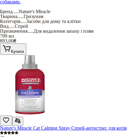
собаками.
Бренд
.....
Nature's Miracle
Тварина
.....
Гризунам
Категорія
.....
Засоби для дому та клітки
Вид
.....
Спрей
Призначення
.....
Для видалення запаху і плям
709 мл
893,00
₴
Купити
Nature's Miracle Cat Calming Spray Спрей-антистрес для котів