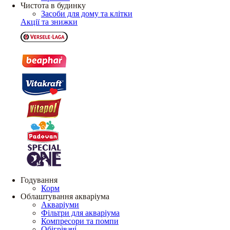
Чистота в будинку
Засоби для дому та клітки
Акції та знижки
Годування
Корм
Облаштування акваріума
Акваріуми
Фільтри для акваріума
Компресори та помпи
Обігрівачі