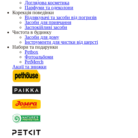
Доглядова косметика
Парфуми та одеколони
Корекція поведінки
Відлякувачі та засоби від погризів
Засоби для привчання
Заспокійливі засоби
Чистота в будинку
Засоби для дому
Інструменти для чистки від шерсті
Набори та подарунки
Petbox
Фотоальбоми
PetMerch
Акції та знижки