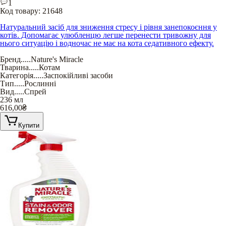
1
Код товару:
21648
Натуральний засіб для зниження стресу і рівня занепокоєння у
котів. Допомагає улюбленцю легше перенести тривожну для
нього ситуацію і водночас не має на кота седативного ефекту.
Бренд
.....
Nature's Miracle
Тварина
.....
Котам
Категорія
.....
Заспокійливі засоби
Тип
.....
Рослинні
Вид
.....
Спрей
236 мл
616,00
₴
Купити