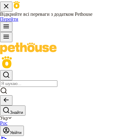
Відкрийте всі переваги з додатком Pethouse
Перейти
Знайти
Укр
Рос
Увійти