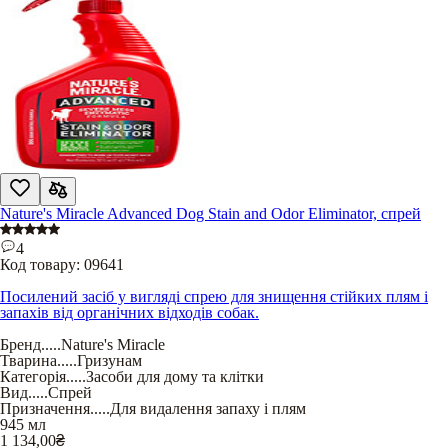
Nature's Miracle Advanced Dog Stain and Odor Eliminator, спрей
4
Код товару:
09641
Посилений засіб у вигляді спрею для знищення стійких плям і
запахів від органічних відходів собак.
Бренд
.....
Nature's Miracle
Тварина
.....
Гризунам
Категорія
.....
Засоби для дому та клітки
Вид
.....
Спрей
Призначення
.....
Для видалення запаху і плям
945 мл
1 134,00
₴