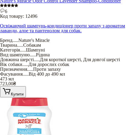
Nature's Miracle Odor Control Lavender Shampoo-Conditioner
6
Код товару:
12496
Освіжаючий шампунь-кондиціонер проти запаху з ароматом
лаванди, алое та пантенолом для собак.
Бренд
.....
Nature's Miracle
Тварина
.....
Собакам
Категорія
.....
Шампуні
Вид шампуню
.....
Рідина
Довжина шерсті
.....
Для короткої шерсті
,
Для довгої шерсті
Вік собаки
.....
Для дорослих собак
Призначення
.....
Проти запаху
Фасування
.....
Від 400 до 490 мл
473 мл
723,00
₴
Купити