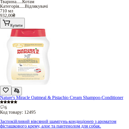
Тварина
.....
Котам
Категорія
.....
Відлякувачі
710 мл
932,00
₴
Купити
Nature's Miracle Oatmeal & Pistachio Cream Shampoo-Conditioner
6
Код товару:
12495
Заспокійливий вівсяний шампунь-кондиціонер з ароматом
фісташкового крему, алое та пантенолом для собак.