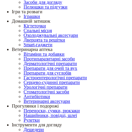
Засоби для догляду
Пелюшки та підгузки
Ігри та розваги
Іграшки
Домашній затишок
Кігтеточки
Спальні місця
Охолоджувальні аксесуари
Дверцята та решітки
Smart-гаджети
Ветеринарна аптека
Вітаміни та добавки
Протипаразитарні засоби
Дерматологічні препарати
Препарати для очей та вух
Препарати для суглобів
Гастроентерологічні препарати
Серцево-судинні препарати
Урологічні препарати
Стоматологічні засоби
Антибіотики
Ветеринарні аксесуари
Прогулянки і подорожі
Переноски, сумки, рюкзаки
Нашийники, повідці, шлеї
Рулетки
Інструменти для догляду
Дешедери