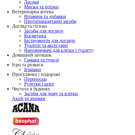
Ласощі
Миски та поїлки
Ветеринарна аптека
Вітаміни та добавки
Протипаразитарні засоби
Догляд та гігієна
Засоби для догляду
Косметика
Інструменти для догляду
Туалети та аксесуари
Наповнювачі для клітки і туалету
Домашній затишок
Гамаки та тунелі
Ігри та розваги
Іграшки
Прогулянки і подорожі
Переноски
Рулетки і шлеї
Чистота в будинку
Засоби для дому та клітки
Акції та знижки