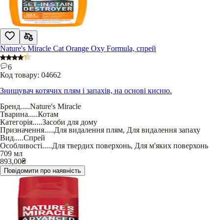
Nature's Miracle Cat Orange Oxy Formula, спрей
6
Код товару:
04662
Знищувач котячих плям і запахів, на основі кисню.
Бренд
.....
Nature's Miracle
Тварина
.....
Котам
Категорія
.....
Засоби для дому
Призначення
.....
Для видалення плям
,
Для видалення запаху
Вид
.....
Спрей
Особливості
.....
Для твердих поверхонь
,
Для м'яких поверхонь
709 мл
893,00
₴
Повідомити про наявність