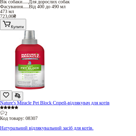
Вік собаки
.....
Для дорослих собак
Фасування
.....
Від 400 до 490 мл
473 мл
723,00
₴
Купити
Nature's Miracle Pet Block Спрей-відлякувач для котів
2
Код товару:
08307
Натуральний відлякувальний засіб для котів.