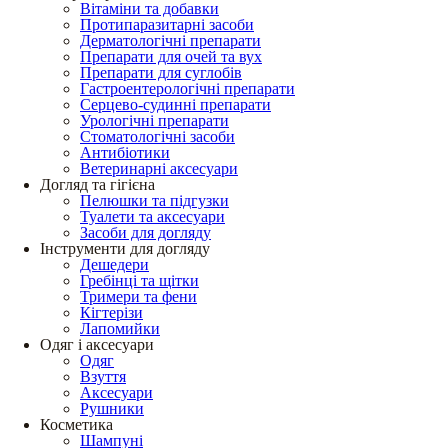
Вітаміни та добавки
Протипаразитарні засоби
Дерматологічні препарати
Препарати для очей та вух
Препарати для суглобів
Гастроентерологічні препарати
Серцево-судинні препарати
Урологічні препарати
Стоматологічні засоби
Антибіотики
Ветеринарні аксесуари
Догляд та гігієна
Пелюшки та підгузки
Туалети та аксесуари
Засоби для догляду
Інструменти для догляду
Дешедери
Гребінці та щітки
Тримери та фени
Кігтерізи
Лапомийки
Одяг і аксесуари
Одяг
Взуття
Аксесуари
Рушники
Косметика
Шампуні