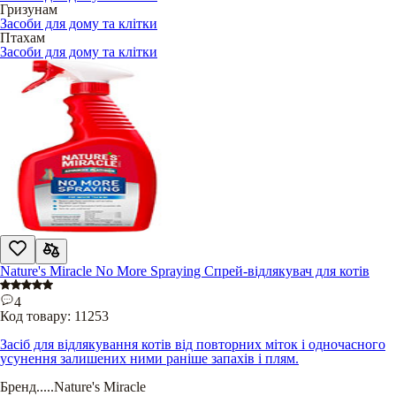
Гризунам
Засоби для дому та клітки
Птахам
Засоби для дому та клітки
Nature's Miracle No More Spraying Спрей-відлякувач для котів
4
Код товару:
11253
Засіб для відлякування котів від повторних міток і одночасного
усунення залишених ними раніше запахів і плям.
Бренд
.....
Nature's Miracle