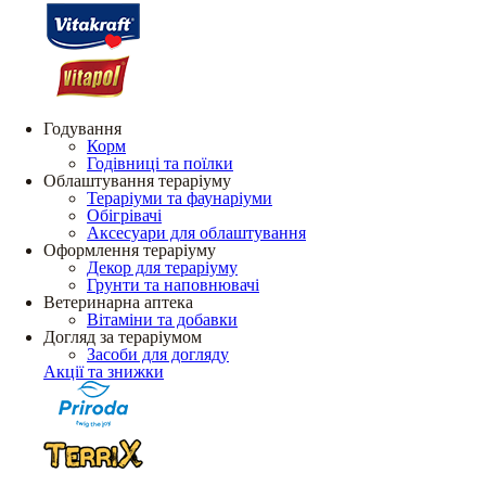
Годування
Корм
Годівниці та поїлки
Облаштування тераріуму
Тераріуми та фаунаріуми
Обігрівачі
Аксесуари для облаштування
Оформлення тераріуму
Декор для тераріуму
Грунти та наповнювачі
Ветеринарна аптека
Вітаміни та добавки
Догляд за тераріумом
Засоби для догляду
Акції та знижки