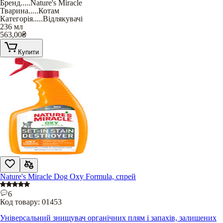
Бренд
.....
Nature's Miracle
Тварина
.....
Котам
Категорія
.....
Відлякувачі
236 мл
563,00
₴
Купити
Nature's Miracle Dog Oxy Formula, спрей
6
Код товару:
01453
Універсальний знищувач органічних плям і запахів, залишених