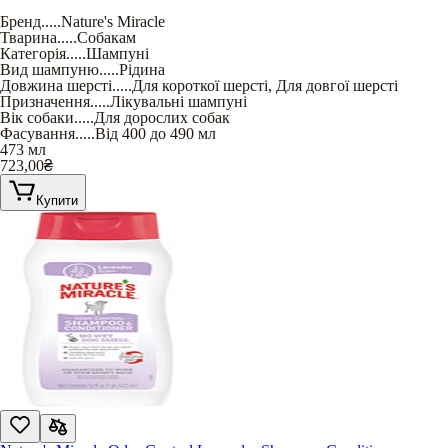
Бренд
.....
Nature's Miracle
Тварина
.....
Собакам
Категорія
.....
Шампуні
Вид шампуню
.....
Рідина
Довжина шерсті
.....
Для короткої шерсті
,
Для довгої шерсті
Призначення
.....
Лікувальні шампуні
Вік собаки
.....
Для дорослих собак
Фасування
.....
Від 400 до 490 мл
473 мл
723,00
₴
Купити