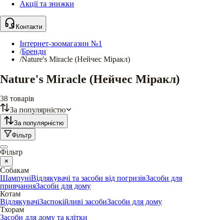
Акції та знижки
Контакти
Інтернет-зоомагазин №1
/
Бренди
/
Nature's Miracle (Нейчес Міракл)
Nature's Miracle (Нейчес Міракл)
38
товарів
За популярністю
За популярністю
Фільтр
Фільтр
Собакам
Шампуні
Відлякувачі та засоби від погризів
Засоби для
привчання
Засоби для дому
Котам
Відлякувачі
Заспокійливі засоби
Засоби для дому
Тхорам
Засоби для дому та клітки