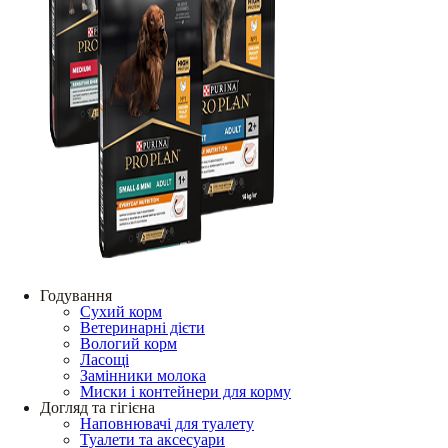
Годування
Сухий корм
Ветеринарні дієти
Вологий корм
Ласощі
Замінники молока
Миски і контейнери для корму
Догляд та гігієна
Наповнювачі для туалету
Туалети та аксесуари