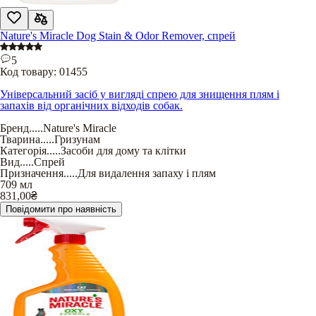
Nature's Miracle Dog Stain & Odor Remover, спрей
5
Код товару:
01455
Універсальний засіб у вигляді спрею для знищення плям і
запахів від органічних відходів собак.
Бренд
.....
Nature's Miracle
Тварина
.....
Гризунам
Категорія
.....
Засоби для дому та клітки
Вид
.....
Спрей
Призначення
.....
Для видалення запаху і плям
709 мл
831,00
₴
Повідомити про наявність