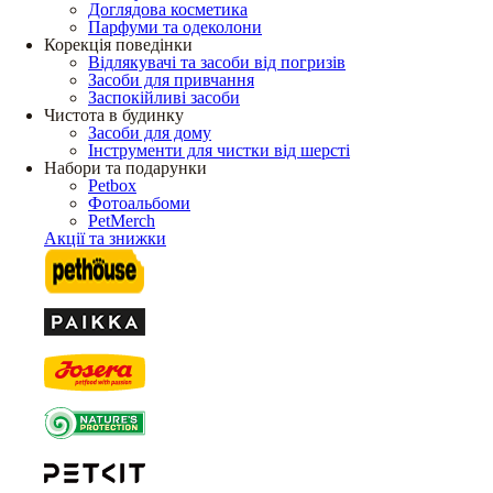
Доглядова косметика
Парфуми та одеколони
Корекція поведінки
Відлякувачі та засоби від погризів
Засоби для привчання
Заспокійливі засоби
Чистота в будинку
Засоби для дому
Інструменти для чистки від шерсті
Набори та подарунки
Petbox
Фотоальбоми
PetMerch
Акції та знижки