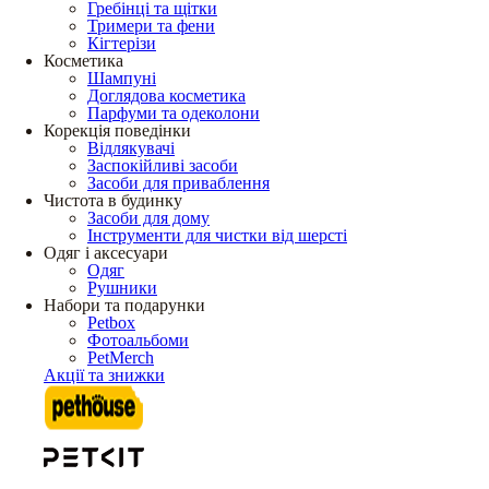
Гребінці та щітки
Тримери та фени
Кігтерізи
Косметика
Шампуні
Доглядова косметика
Парфуми та одеколони
Корекція поведінки
Відлякувачі
Заспокійливі засоби
Засоби для приваблення
Чистота в будинку
Засоби для дому
Інструменти для чистки від шерсті
Одяг і аксесуари
Одяг
Рушники
Набори та подарунки
Petbox
Фотоальбоми
PetMerch
Акції та знижки