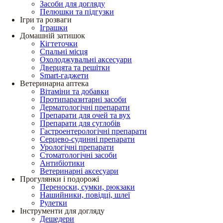
Засоби для догляду
Пелюшки та підгузки
Ігри та розваги
Іграшки
Домашній затишок
Кігтеточки
Спальні місця
Охолоджувальні аксесуари
Дверцята та решітки
Smart-гаджети
Ветеринарна аптека
Вітаміни та добавки
Протипаразитарні засоби
Дерматологічні препарати
Препарати для очей та вух
Препарати для суглобів
Гастроентерологічні препарати
Серцево-судинні препарати
Урологічні препарати
Стоматологічні засоби
Антибіотики
Ветеринарні аксесуари
Прогулянки і подорожі
Переноски, сумки, рюкзаки
Нашийники, повідці, шлеї
Рулетки
Інструменти для догляду
Дешедери