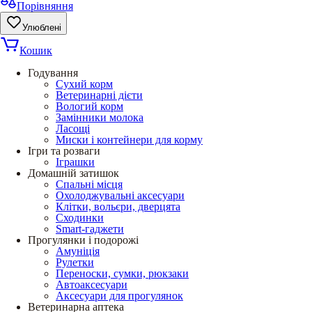
Порівняння
Улюблені
Кошик
Годування
Сухий корм
Ветеринарні дієти
Вологий корм
Замінники молока
Ласощі
Миски і контейнери для корму
Ігри та розваги
Іграшки
Домашній затишок
Спальні місця
Охолоджувальні аксесуари
Клітки, вольєри, дверцята
Сходинки
Smart-гаджети
Прогулянки і подорожі
Амуніція
Рулетки
Переноски, сумки, рюкзаки
Автоаксесуари
Аксесуари для прогулянок
Ветеринарна аптека