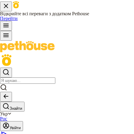
Відкрийте всі переваги з додатком Pethouse
Перейти
Знайти
Укр
Рос
Увійти