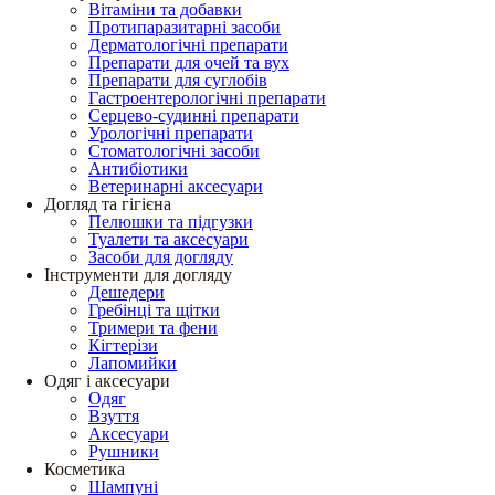
Вітаміни та добавки
Протипаразитарні засоби
Дерматологічні препарати
Препарати для очей та вух
Препарати для суглобів
Гастроентерологічні препарати
Серцево-судинні препарати
Урологічні препарати
Стоматологічні засоби
Антибіотики
Ветеринарні аксесуари
Догляд та гігієна
Пелюшки та підгузки
Туалети та аксесуари
Засоби для догляду
Інструменти для догляду
Дешедери
Гребінці та щітки
Тримери та фени
Кігтерізи
Лапомийки
Одяг і аксесуари
Одяг
Взуття
Аксесуари
Рушники
Косметика
Шампуні