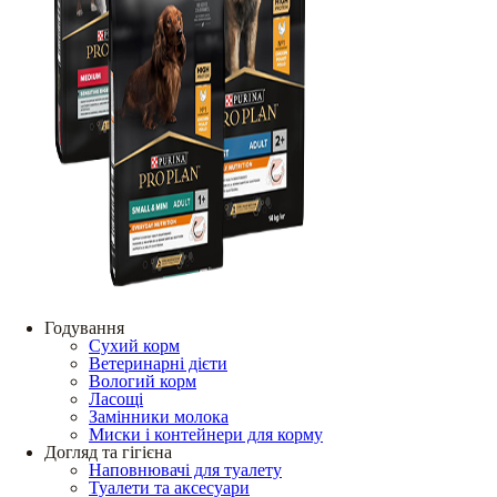
Годування
Сухий корм
Ветеринарні дієти
Вологий корм
Ласощі
Замінники молока
Миски і контейнери для корму
Догляд та гігієна
Наповнювачі для туалету
Туалети та аксесуари