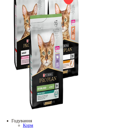
Годування
Корм