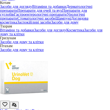
Котам
Засоби для догляду
Вітаміни та добавки
Дерматологічні
препарати
Препарати для очей та вух
Препарати для
суглобів
Гастроентерологічні препарати
Урологічні
препарати
Стоматологічні засоби
Шампуні
Доглядова
косметика
Заспокійливі засоби
Засоби для дому
Тхорам
Вітаміни та добавки
Засоби для догляду
Косметика
Засоби для
дому та клітки
Гризунам
Засоби для дому та клітки
Птахам
Засоби для дому та клітки