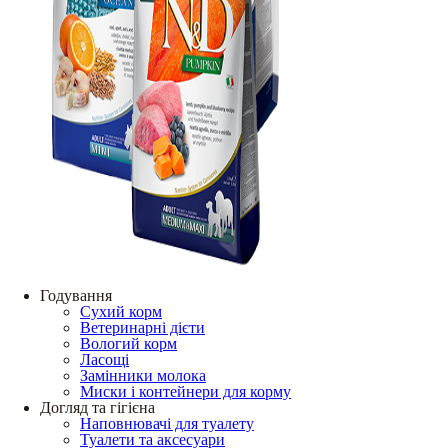
Годування
Сухий корм
Ветеринарні дієти
Вологий корм
Ласощі
Замінники молока
Миски і контейнери для корму
Догляд та гігієна
Наповнювачі для туалету
Туалети та аксесуари