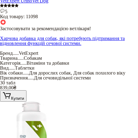
VetExpert UrinoVet Dog
5
Код товару:
11098
Застосовувати за рекомендацією ветлікаря!
Харчова добавка для собак, які потребують підтримання та
відновлення функцій сечової системи.
Бренд
.....
VetExpert
Тварина
.....
Собакам
Категорія
.....
Вітаміни та добавки
Вид
.....
Таблетки
Вік собаки
.....
Для дорослих собак
,
Для собак похилого віку
Призначення
.....
Для сечовидільної системи
30 табл
839,00
₴
Купити