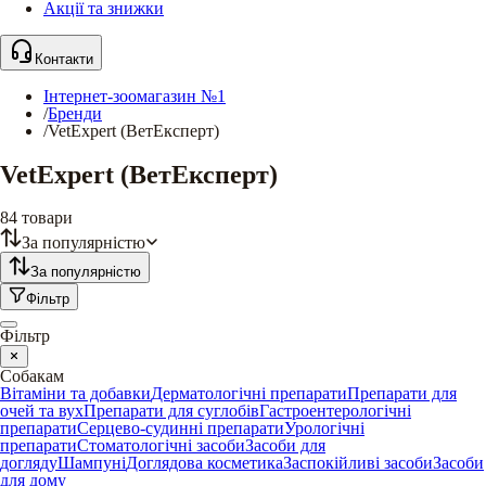
Акції та знижки
Контакти
Інтернет-зоомагазин №1
/
Бренди
/
VetExpert (ВетЕксперт)
VetExpert (ВетЕксперт)
84
товари
За популярністю
За популярністю
Фільтр
Фільтр
Собакам
Вітаміни та добавки
Дерматологічні препарати
Препарати для
очей та вух
Препарати для суглобів
Гастроентерологічні
препарати
Серцево-судинні препарати
Урологічні
препарати
Стоматологічні засоби
Засоби для
догляду
Шампуні
Доглядова косметика
Заспокійливі засоби
Засоби
для дому