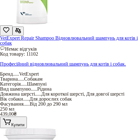
VetExpert Repair Shampoo Відновлювальний шампунь для котів і
собак
Немає відгуків
Код товару:
11102
Професійний відновлювальний шампунь для котів і собак.
Бренд
.....
VetExpert
Тварина
.....
Собакам
Категорія
.....
Шампуні
Вид шампуню
.....
Рідина
Довжина шерсті
.....
Для короткої шерсті
,
Для довгої шерсті
Вік собаки
.....
Для дорослих собак
Фасування
.....
Від 200 до 290 мл
250 мл
439,00
₴
Купити