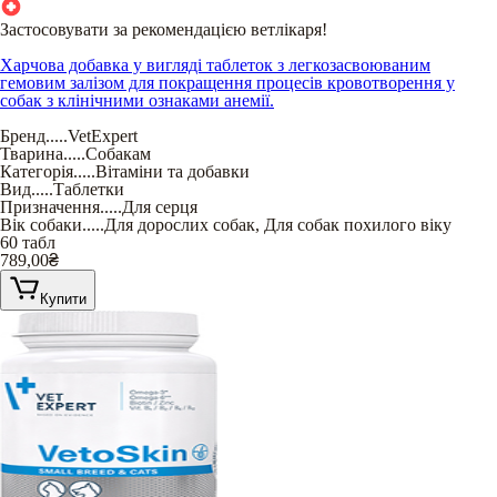
Застосовувати за рекомендацією ветлікаря!
Харчова добавка у вигляді таблеток з легкозасвоюваним
гемовим залізом для покращення процесів кровотворення у
собак з клінічними ознаками анемії.
Бренд
.....
VetExpert
Тварина
.....
Собакам
Категорія
.....
Вітаміни та добавки
Вид
.....
Таблетки
Призначення
.....
Для серця
Вік собаки
.....
Для дорослих собак
,
Для собак похилого віку
60 табл
789,00
₴
Купити