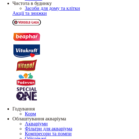
Чистота в будинку
Засоби для дому та клітки
Акції та знижки
Годування
Корм
Облаштування акваріума
Акваріуми
Фільтри для акваріума
Компресори та помпи
Обігрівачі