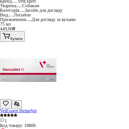
Бренд
.....
VetExpert
Тварина
.....
Собакам
Категорія
.....
Засоби для догляду
Вид
.....
Лосьйон
Призначення
.....
Для догляду за вухами
75 мл
449,00
₴
Купити
VetExpert HemoVet
1
Код товару:
18806