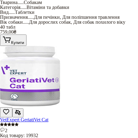
Тварина
.....
Собакам
Категорія
.....
Вітаміни та добавки
Вид
.....
Таблетки
Призначення
.....
Для печінки
,
Для поліпшення травлення
Вік собаки
.....
Для дорослих собак
,
Для собак похилого віку
40 табл
759,00
₴
Купити
VetExpert GeriatiVet Cat
2
Код товару:
19932