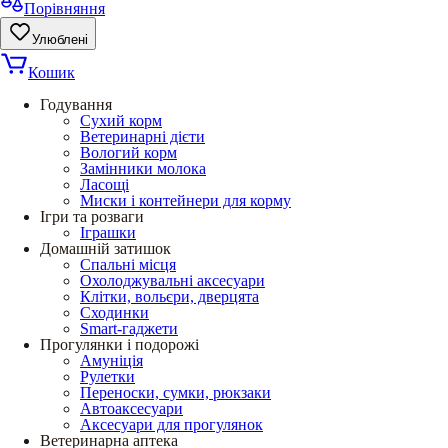
Порівняння
Улюблені
Кошик
Годування
Сухий корм
Ветеринарні дієти
Вологий корм
Замінники молока
Ласощі
Миски і контейнери для корму
Ігри та розваги
Іграшки
Домашній затишок
Спальні місця
Охолоджувальні аксесуари
Клітки, вольєри, дверцята
Сходинки
Smart-гаджети
Прогулянки і подорожі
Амуніція
Рулетки
Переноски, сумки, рюкзаки
Автоаксесуари
Аксесуари для прогулянок
Ветеринарна аптека