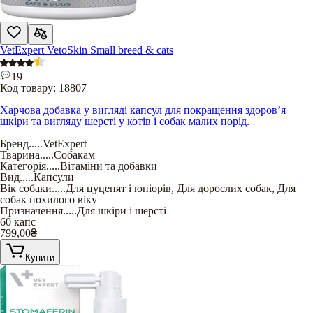
VetExpert VetoSkin Small breed & cats
19
Код товару:
18807
Харчова добавка у вигляді капсул для покращення здоров’я
шкіри та вигляду шерсті у котів і собак малих порід.
Бренд
.....
VetExpert
Тварина
.....
Собакам
Категорія
.....
Вітаміни та добавки
Вид
.....
Капсули
Вік собаки
.....
Для цуценят і юніорів
,
Для дорослих собак
,
Для
собак похилого віку
Призначення
.....
Для шкіри і шерсті
60 капс
799,00
₴
Купити