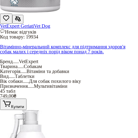
VetExpert GeriatiVet Dog
Немає відгуків
Код товару:
19934
Вітамінно-мінеральний комплекс для підтримання здоров'я
собак малих і середніх порід віком понад 7 років.
Бренд
.....
VetExpert
Тварина
.....
Собакам
Категорія
.....
Вітаміни та добавки
Вид
.....
Таблетки
Вік собаки
.....
Для собак похилого віку
Призначення
.....
Мультивітаміни
45 табл
749,00
₴
Купити