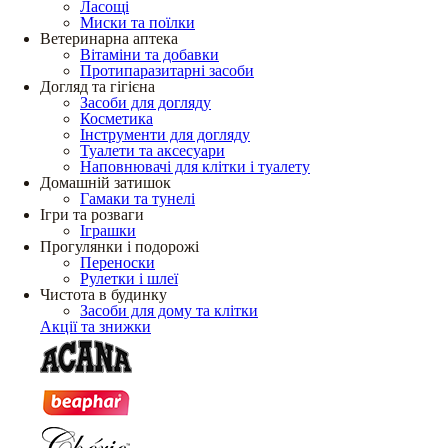
Ласощі
Миски та поїлки
Ветеринарна аптека
Вітаміни та добавки
Протипаразитарні засоби
Догляд та гігієна
Засоби для догляду
Косметика
Інструменти для догляду
Туалети та аксесуари
Наповнювачі для клітки і туалету
Домашній затишок
Гамаки та тунелі
Ігри та розваги
Іграшки
Прогулянки і подорожі
Переноски
Рулетки і шлеї
Чистота в будинку
Засоби для дому та клітки
Акції та знижки