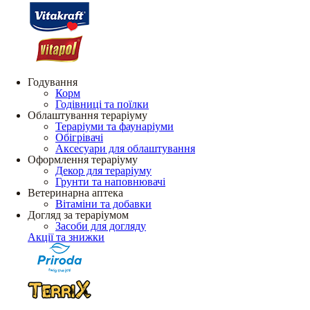
Годування
Корм
Годівниці та поїлки
Облаштування тераріуму
Тераріуми та фаунаріуми
Обігрівачі
Аксесуари для облаштування
Оформлення тераріуму
Декор для тераріуму
Грунти та наповнювачі
Ветеринарна аптека
Вітаміни та добавки
Догляд за тераріумом
Засоби для догляду
Акції та знижки