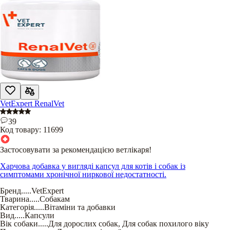
VetExpert RenalVet
39
Код товару:
11699
Застосовувати за рекомендацією ветлікаря!
Харчова добавка у вигляді капсул для котів і собак із
симптомами хронічної ниркової недостатності.
Бренд
.....
VetExpert
Тварина
.....
Собакам
Категорія
.....
Вітаміни та добавки
Вид
.....
Капсули
Вік собаки
.....
Для дорослих собак
,
Для собак похилого віку