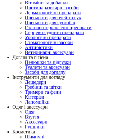
Вітаміни та добавки
Протипаразитарні засоби
Дерматологічні препарати
Препарати для очей та вух
Препарати для суглобів
Гастроентерологічні препарати
Серцево-судинні препарати
Урологічні препарати
Стоматологічні засоби
Антибіотики
Ветеринарні аксесуари
Догляд та гігієна
Пелюшки та підгузки
Туалети та аксесуари
Засоби для догляду
Інструменти для догляду
Дешедери
Гребінці та щітки
Тримери та фени
Кігтерізи
Лапомийки
Одяг і аксесуари
Одяг
Взуття
Аксесуари
Рушники
Косметика
Шампуні