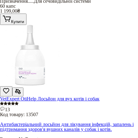
Призначення
.....
Для сечовидільної системи
60 капс
1 199,00
₴
Купити
VetExpert OtiHelp Лосьйон для вух котів і собак
13
Код товару:
13507
Антибактеріальний лосьйон для лікування інфекцій, запалень і
підтримання здоров'я вушних каналів у собак і котів.