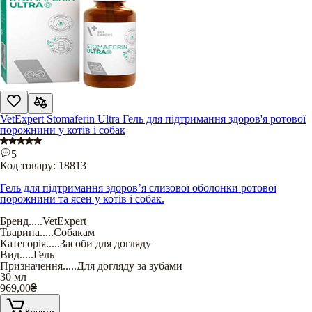
VetExpert Stomaferin Ultra Гель для підтримання здоров'я ротової
порожнини у котів і собак
5
Код товару:
18813
Гель для підтримання здоров’я слизової оболонки ротової
порожнини та ясен у котів і собак.
Бренд
.....
VetExpert
Тварина
.....
Собакам
Категорія
.....
Засоби для догляду
Вид
.....
Гель
Призначення
.....
Для догляду за зубами
30 мл
969,00
₴