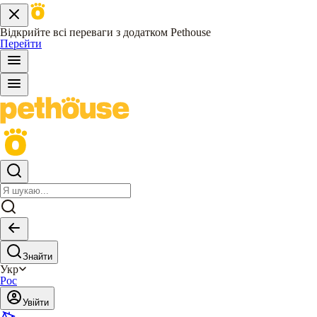
Відкрийте всі переваги з додатком Pethouse
Перейти
Знайти
Укр
Рос
Увійти