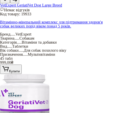
VetExpert GeriatiVet Dog Large Breed
Немає відгуків
Код товару:
19933
Вітамінно-мінеральний комплекс для підтримання здоров'я
собак великих порід віком понад 5 років.
Бренд
.....
VetExpert
Тварина
.....
Собакам
Категорія
.....
Вітаміни та добавки
Вид
.....
Таблетки
Вік собаки
.....
Для собак похилого віку
Призначення
.....
Мультивітаміни
45 табл
999,00
₴
Купити