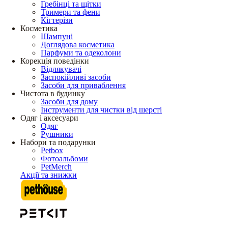
Гребінці та щітки
Тримери та фени
Кігтерізи
Косметика
Шампуні
Доглядова косметика
Парфуми та одеколони
Корекція поведінки
Відлякувачі
Заспокійливі засоби
Засоби для приваблення
Чистота в будинку
Засоби для дому
Інструменти для чистки від шерсті
Одяг і аксесуари
Одяг
Рушники
Набори та подарунки
Petbox
Фотоальбоми
PetMerch
Акції та знижки