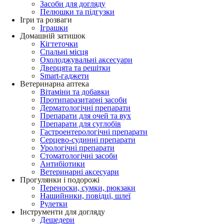
Засоби для догляду
Пелюшки та підгузки
Ігри та розваги
Іграшки
Домашній затишок
Кігтеточки
Спальні місця
Охолоджувальні аксесуари
Дверцята та решітки
Smart-гаджети
Ветеринарна аптека
Вітаміни та добавки
Протипаразитарні засоби
Дерматологічні препарати
Препарати для очей та вух
Препарати для суглобів
Гастроентерологічні препарати
Серцево-судинні препарати
Урологічні препарати
Стоматологічні засоби
Антибіотики
Ветеринарні аксесуари
Прогулянки і подорожі
Переноски, сумки, рюкзаки
Нашийники, повідці, шлеї
Рулетки
Інструменти для догляду
Дешедери