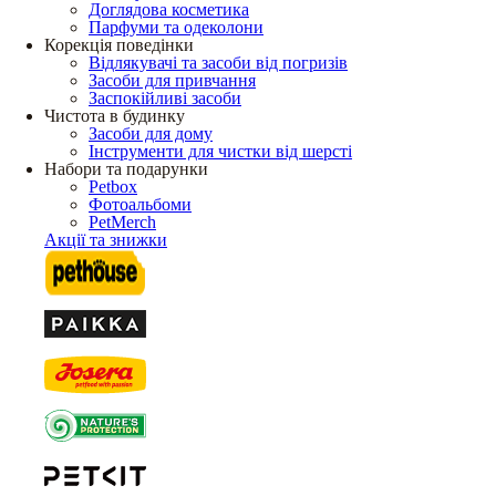
Доглядова косметика
Парфуми та одеколони
Корекція поведінки
Відлякувачі та засоби від погризів
Засоби для привчання
Заспокійливі засоби
Чистота в будинку
Засоби для дому
Інструменти для чистки від шерсті
Набори та подарунки
Petbox
Фотоальбоми
PetMerch
Акції та знижки