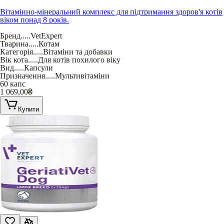
Вітамінно-мінеральний комплекс для підтримання здоров'я котів
віком понад 8 років.
Бренд
.....
VetExpert
Тварина
.....
Котам
Категорія
.....
Вітаміни та добавки
Вік кота
.....
Для котів похилого віку
Вид
.....
Капсули
Призначення
.....
Мультивітаміни
60 капс
1 069,00
₴
Купити