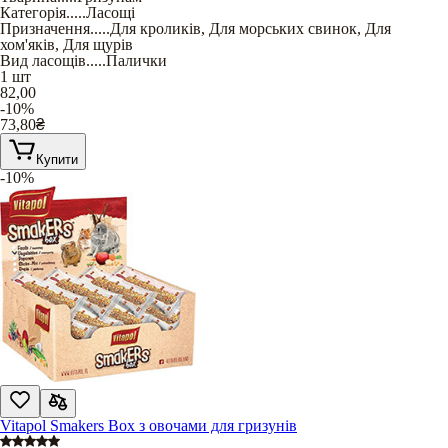
Категорія
.....
Ласощі
Призначення
.....
Для кроликів
,
Для морських свинок
,
Для
хом'яків
,
Для щурів
Вид ласощів
.....
Палички
1 шт
82,00
-10%
73,80
₴
Купити
-10%
Vitapol Smakers Box з овочами для гризунів