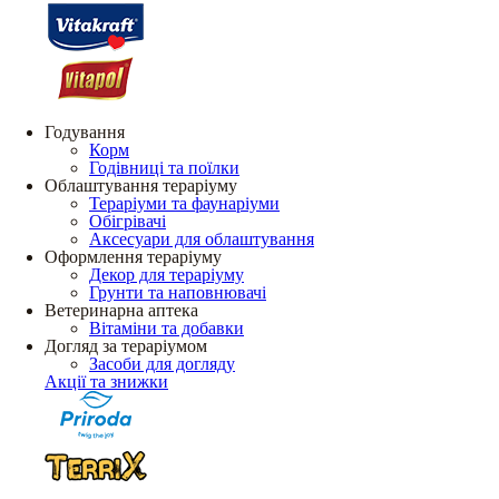
Годування
Корм
Годівниці та поїлки
Облаштування тераріуму
Тераріуми та фаунаріуми
Обігрівачі
Аксесуари для облаштування
Оформлення тераріуму
Декор для тераріуму
Грунти та наповнювачі
Ветеринарна аптека
Вітаміни та добавки
Догляд за тераріумом
Засоби для догляду
Акції та знижки