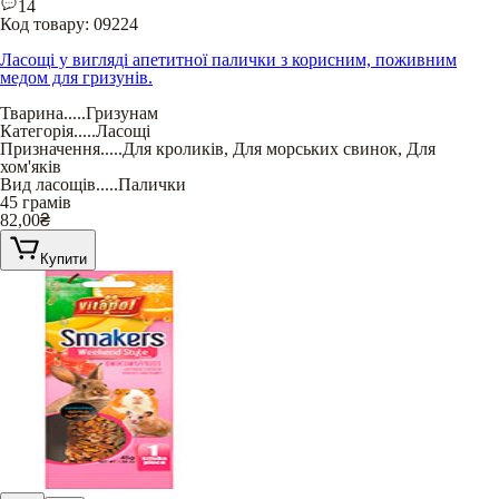
14
Код товару:
09224
Ласощі у вигляді апетитної палички з корисним, поживним
медом для гризунів.
Тварина
.....
Гризунам
Категорія
.....
Ласощі
Призначення
.....
Для кроликів
,
Для морських свинок
,
Для
хом'яків
Вид ласощів
.....
Палички
45 грамів
82,00
₴
Купити