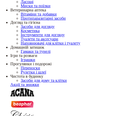
Ласощі
Миски та поїлки
Ветеринарна аптека
Вітаміни та добавки
Протипаразитарні засоби
Догляд та гігієна
Засоби для догляду
Косметика
Інструменти для догляду
Туалети та аксесуари
Наповнювачі для клітки і туалету
Домашній затишок
Гамаки та тунелі
Ігри та розваги
Іграшки
Прогулянки і подорожі
Переноски
Рулетки і шлеї
Чистота в будинку
Засоби для дому та клітки
Акції та знижки