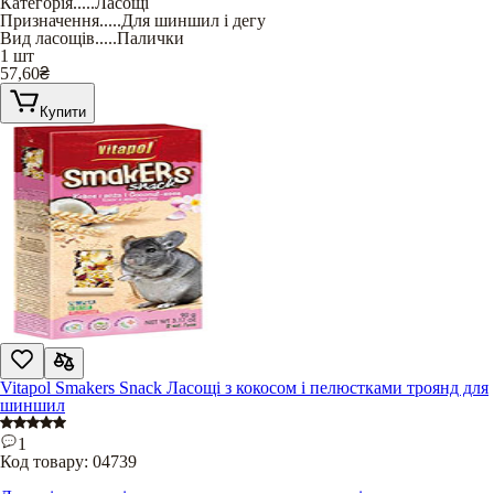
Категорія
.....
Ласощі
Призначення
.....
Для шиншил і дегу
Вид ласощів
.....
Палички
1 шт
57,60
₴
Купити
Vitapol Smakers Snack Ласощі з кокосом і пелюстками троянд для
шиншил
1
Код товару:
04739