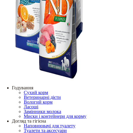
Годування
Сухий корм
Ветеринарні дієти
Вологий корм
Ласощі
Замінники молока
Миски і контейнери для корму
Догляд та гігієна
Наповнювачі для туалету
Туалети та аксесуари