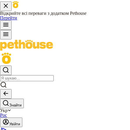
Відкрийте всі переваги з додатком Pethouse
Перейти
Знайти
Укр
Рос
Увійти