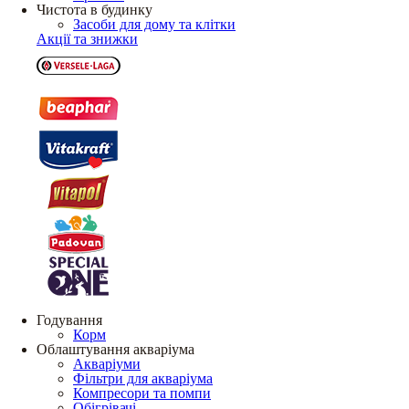
Чистота в будинку
Засоби для дому та клітки
Акції та знижки
Годування
Корм
Облаштування акваріума
Акваріуми
Фільтри для акваріума
Компресори та помпи
Обігрівачі