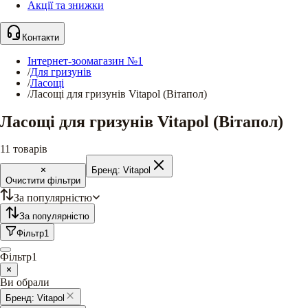
Акції та знижки
Контакти
Інтернет-зоомагазин №1
/
Для гризунів
/
Ласощі
/
Ласощі для гризунів Vitapol (Вітапол)
Ласощі для гризунів Vitapol (Вітапол)
11
товарів
Бренд:
Vitapol
Очистити фільтри
За популярністю
За популярністю
Фільтр
1
Фільтр
1
Ви обрали
Бренд:
Vitapol