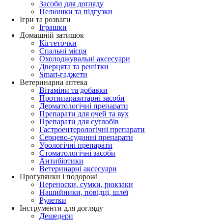
Засоби для догляду
Пелюшки та підгузки
Ігри та розваги
Іграшки
Домашній затишок
Кігтеточки
Спальні місця
Охолоджувальні аксесуари
Дверцята та решітки
Smart-гаджети
Ветеринарна аптека
Вітаміни та добавки
Протипаразитарні засоби
Дерматологічні препарати
Препарати для очей та вух
Препарати для суглобів
Гастроентерологічні препарати
Серцево-судинні препарати
Урологічні препарати
Стоматологічні засоби
Антибіотики
Ветеринарні аксесуари
Прогулянки і подорожі
Переноски, сумки, рюкзаки
Нашийники, повідці, шлеї
Рулетки
Інструменти для догляду
Дешедери