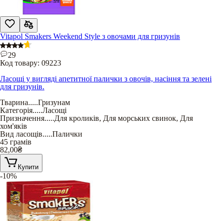
Vitapol Smakers Weekend Style з овочами для гризунів
29
Код товару:
09223
Ласощі у вигляді апетитної палички з овочів, насіння та зелені
для гризунів.
Тварина
.....
Гризунам
Категорія
.....
Ласощі
Призначення
.....
Для кроликів
,
Для морських свинок
,
Для
хом'яків
Вид ласощів
.....
Палички
45 грамів
82,00
₴
Купити
-10%