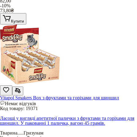
82,00
-10%
73,80
₴
Купити
Vitapol Smakers Box з фруктами та горіхами для шиншил
Немає відгуків
Код товару:
19371
Ласощі у вигляді апетитної палички з фруктами та горіхами для
шиншил. У пакованні 1 паличка, вагою 45 грамів.
Тварина
.....
Гризунам