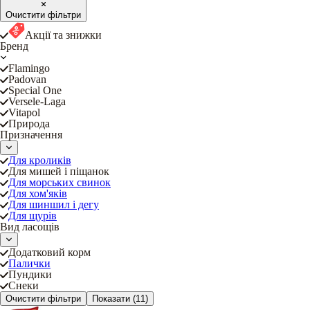
Очистити фільтри
Акції та знижки
Бренд
Flamingo
Padovan
Special One
Versele-Laga
Vitapol
Природа
Призначення
Для кроликів
Для мишей і піщанок
Для морських свинок
Для хом'яків
Для шиншил і дегу
Для щурів
Вид ласощів
Додатковий корм
Палички
Пундики
Снеки
Очистити фільтри
Показати
(11)