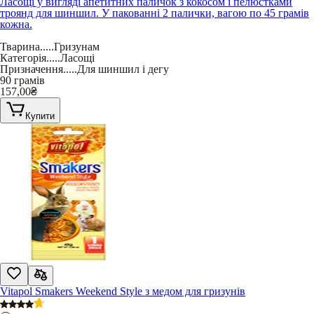
Ласощі у вигляді апетитних паличок з кокосом і пелюстками
троянд для шиншил. У пакованні 2 палички, вагою по 45 грамів
кожна.
Тварина
.....
Гризунам
Категорія
.....
Ласощі
Призначення
.....
Для шиншил і дегу
90 грамів
157,00
₴
Купити
Vitapol Smakers Weekend Style з медом для гризунів