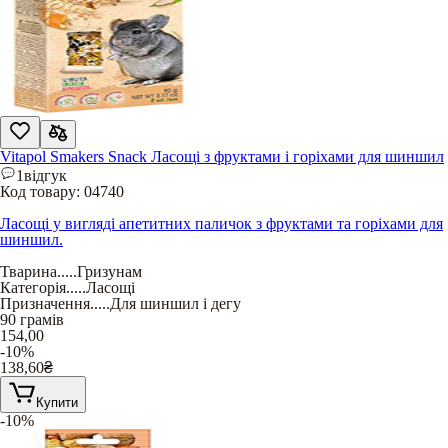
Vitapol Smakers Snack Ласощі з фруктами і горіхами для шиншил
1
відгук
Код товару:
04740
Ласощі у вигляді апетитних паличок з фруктами та горіхами для
шиншил.
Тварина
.....
Гризунам
Категорія
.....
Ласощі
Призначення
.....
Для шиншил і дегу
90 грамів
154,00
-10%
138,60
₴
Купити
-10%