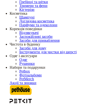
Гребінці та щітки
Тримери та фени
Кігтерізи
Косметика
Шампуні
Доглядова косметика
Парфуми та одеколони
Корекція поведінки
Відлякувачі
Заспокійливі засоби
Засоби для приваблення
Чистота в будинку
Засоби для дому
Інструменти для чистки від шерсті
Одяг і аксесуари
Одяг
Рушники
Набори та подарунки
Petbox
Фотоальбоми
PetMerch
Акції та знижки