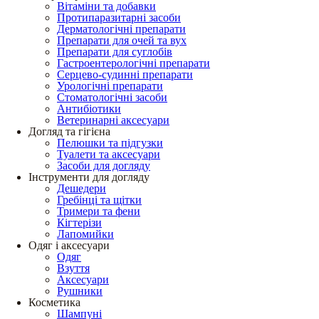
Вітаміни та добавки
Протипаразитарні засоби
Дерматологічні препарати
Препарати для очей та вух
Препарати для суглобів
Гастроентерологічні препарати
Серцево-судинні препарати
Урологічні препарати
Стоматологічні засоби
Антибіотики
Ветеринарні аксесуари
Догляд та гігієна
Пелюшки та підгузки
Туалети та аксесуари
Засоби для догляду
Інструменти для догляду
Дешедери
Гребінці та щітки
Тримери та фени
Кігтерізи
Лапомийки
Одяг і аксесуари
Одяг
Взуття
Аксесуари
Рушники
Косметика
Шампуні