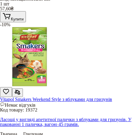
1 шт
57,60
₴
Купити
-10%
Vitapol Smakers Weekend Style з яблуками для гризунів
Немає відгуків
Код товару:
19372
Ласощі у вигляді апетитної палички з яблуками для гризунів. У
пакованні 1 паличка, вагою 45 грамів.
Тварина
.....
Гризунам