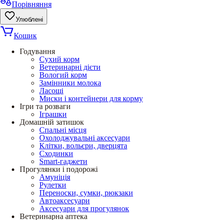
Порівняння
Улюблені
Кошик
Годування
Сухий корм
Ветеринарні дієти
Вологий корм
Замінники молока
Ласощі
Миски і контейнери для корму
Ігри та розваги
Іграшки
Домашній затишок
Спальні місця
Охолоджувальні аксесуари
Клітки, вольєри, дверцята
Сходинки
Smart-гаджети
Прогулянки і подорожі
Амуніція
Рулетки
Переноски, сумки, рюкзаки
Автоаксесуари
Аксесуари для прогулянок
Ветеринарна аптека