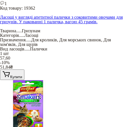
1
Код товару:
19362
Ласощі у вигляді апетитної палички з соковитими овочами для
гризунів. У пакованні 1 паличка, вагою 45 грамів.
Тварина
.....
Гризунам
Категорія
.....
Ласощі
Призначення
.....
Для кроликів
,
Для морських свинок
,
Для
хом'яків
,
Для щурів
Вид ласощів
.....
Палички
1 шт
57,60
-10%
51,84
₴
Купити