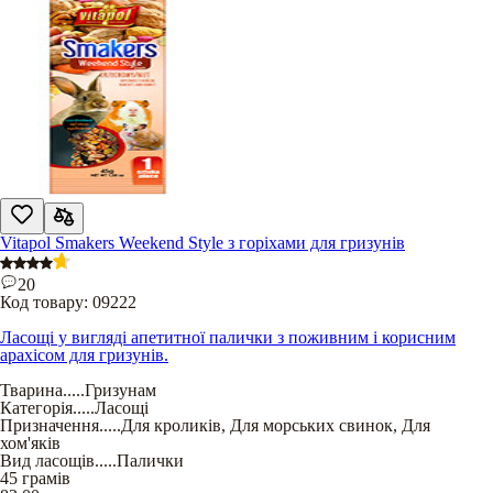
Vitapol Smakers Weekend Style з горіхами для гризунів
20
Код товару:
09222
Ласощі у вигляді апетитної палички з поживним і корисним
арахісом для гризунів.
Тварина
.....
Гризунам
Категорія
.....
Ласощі
Призначення
.....
Для кроликів
,
Для морських свинок
,
Для
хом'яків
Вид ласощів
.....
Палички
45 грамів