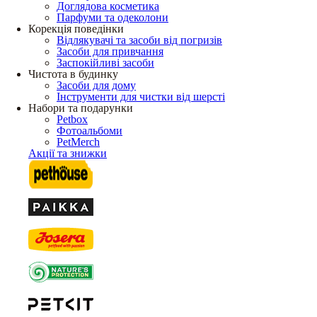
Доглядова косметика
Парфуми та одеколони
Корекція поведінки
Відлякувачі та засоби від погризів
Засоби для привчання
Заспокійливі засоби
Чистота в будинку
Засоби для дому
Інструменти для чистки від шерсті
Набори та подарунки
Petbox
Фотоальбоми
PetMerch
Акції та знижки