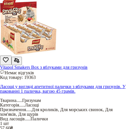
Vitapol Smakers Box з яблуками для гризунів
Немає відгуків
Код товару:
19363
Ласощі у вигляді апетитної палички з яблуками для гризунів. У
пакованні 1 паличка, вагою 45 грамів.
Тварина
.....
Гризунам
Категорія
.....
Ласощі
Призначення
.....
Для кроликів
,
Для морських свинок
,
Для
хом'яків
,
Для щурів
Вид ласощів
.....
Палички
1 шт
57,60
₴