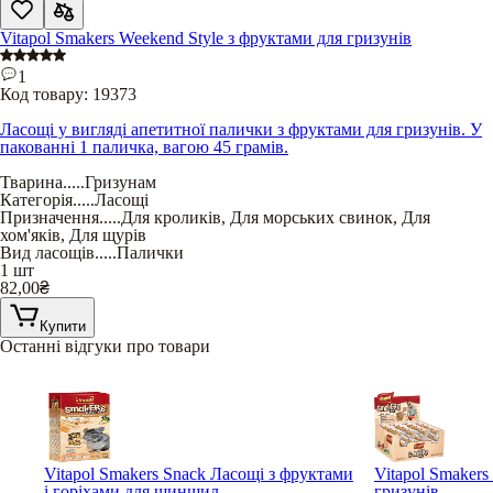
Vitapol Smakers Weekend Style з фруктами для гризунів
1
Код товару:
19373
Ласощі у вигляді апетитної палички з фруктами для гризунів. У
пакованні 1 паличка, вагою 45 грамів.
Тварина
.....
Гризунам
Категорія
.....
Ласощі
Призначення
.....
Для кроликів
,
Для морських свинок
,
Для
хом'яків
,
Для щурів
Вид ласощів
.....
Палички
1 шт
82,00
₴
Купити
Останні відгуки про товари
Vitapol Smakers Snack Ласощі з фруктами
Vitapol Smakers
і горіхами для шиншил
гризунів