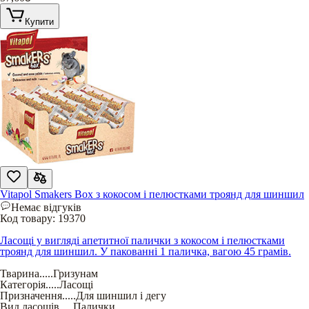
Купити
Vitapol Smakers Box з кокосом і пелюстками троянд для шиншил
Немає відгуків
Код товару:
19370
Ласощі у вигляді апетитної палички з кокосом і пелюстками
троянд для шиншил. У пакованні 1 паличка, вагою 45 грамів.
Тварина
.....
Гризунам
Категорія
.....
Ласощі
Призначення
.....
Для шиншил і дегу
Вид ласощів
.....
Палички