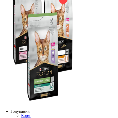
Годування
Корм