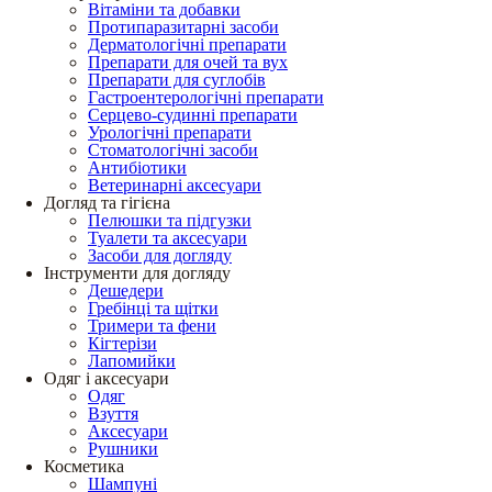
Вітаміни та добавки
Протипаразитарні засоби
Дерматологічні препарати
Препарати для очей та вух
Препарати для суглобів
Гастроентерологічні препарати
Серцево-судинні препарати
Урологічні препарати
Стоматологічні засоби
Антибіотики
Ветеринарні аксесуари
Догляд та гігієна
Пелюшки та підгузки
Туалети та аксесуари
Засоби для догляду
Інструменти для догляду
Дешедери
Гребінці та щітки
Тримери та фени
Кігтерізи
Лапомийки
Одяг і аксесуари
Одяг
Взуття
Аксесуари
Рушники
Косметика
Шампуні