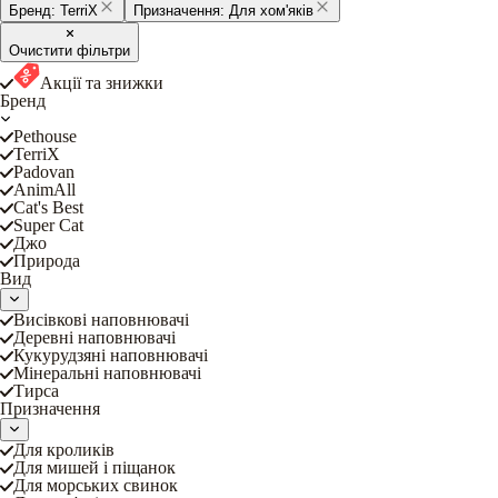
Бренд:
TerriX
Призначення:
Для хом'яків
Очистити фільтри
Акції та знижки
Бренд
Pethouse
TerriX
Padovan
AnimAll
Cat's Best
Super Cat
Джо
Природа
Вид
Висівкові наповнювачі
Деревні наповнювачі
Кукурудзяні наповнювачі
Мінеральні наповнювачі
Тирса
Призначення
Для кроликів
Для мишей і піщанок
Для морських свинок