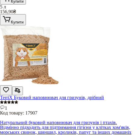
Купити
5 л
156,90
₴
Купити
TerriX Буковий наповнювач для гризунів, дрібний
1
Код товару:
17907
Натуральний буковий наповнювач для гризунів і птахів.
Відмінно підходить для підтримання гігієни у клітках хом'яків,
морських свинок, шиншил, кроликів, папуг та інших домашніх