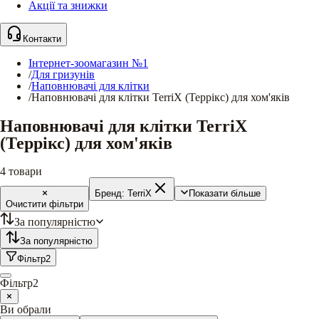
Акції та знижки
Контакти
Інтернет-зоомагазин №1
/
Для гризунів
/
Наповнювачі для клітки
/
Наповнювачі для клітки TerriX (Террікс) для хом'яків
Наповнювачі для клітки TerriX
(Террікс) для хом'яків
4
товари
Бренд:
TerriX
Показати більше
Очистити фільтри
За популярністю
За популярністю
Фільтр
2
Фільтр
2
Ви обрали