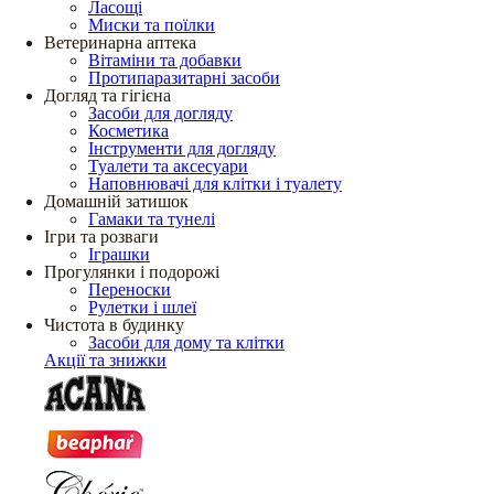
Ласощі
Миски та поїлки
Ветеринарна аптека
Вітаміни та добавки
Протипаразитарні засоби
Догляд та гігієна
Засоби для догляду
Косметика
Інструменти для догляду
Туалети та аксесуари
Наповнювачі для клітки і туалету
Домашній затишок
Гамаки та тунелі
Ігри та розваги
Іграшки
Прогулянки і подорожі
Переноски
Рулетки і шлеї
Чистота в будинку
Засоби для дому та клітки
Акції та знижки