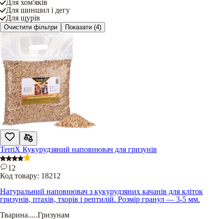
Для хом'яків
Для шиншил і дегу
Для щурів
Очистити фільтри
Показати
(4)
TerriX Кукурудзяний наповнювач для гризунів
12
Код товару:
18212
Натуральний наповнювач з кукурудзяних качанів для кліток
гризунів, птахів, тхорів і рептилій. Розмір гранул — 3-5 мм.
Тварина
.....
Гризунам