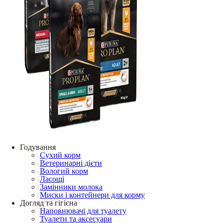
Годування
Сухий корм
Ветеринарні дієти
Вологий корм
Ласощі
Замінники молока
Миски і контейнери для корму
Догляд та гігієна
Наповнювачі для туалету
Туалети та аксесуари