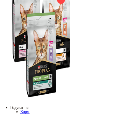
Годування
Корм