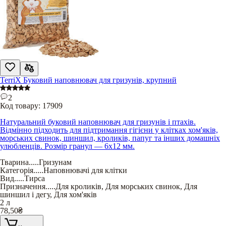
TerriX Буковий наповнювач для гризунів, крупний
2
Код товару:
17909
Натуральний буковий наповнювач для гризунів і птахів.
Відмінно підходить для підтримання гігієни у клітках хом'яків,
морських свинок, шиншил, кроликів, папуг та інших домашніх
улюбленців. Розмір гранул — 6х12 мм.
Тварина
.....
Гризунам
Категорія
.....
Наповнювачі для клітки
Вид
.....
Тирса
Призначення
.....
Для кроликів
,
Для морських свинок
,
Для
шиншил і дегу
,
Для хом'яків
2 л
78,50
₴