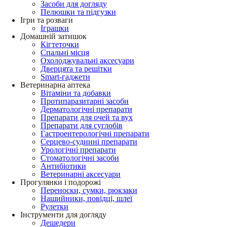
Засоби для догляду
Пелюшки та підгузки
Ігри та розваги
Іграшки
Домашній затишок
Кігтеточки
Спальні місця
Охолоджувальні аксесуари
Дверцята та решітки
Smart-гаджети
Ветеринарна аптека
Вітаміни та добавки
Протипаразитарні засоби
Дерматологічні препарати
Препарати для очей та вух
Препарати для суглобів
Гастроентерологічні препарати
Серцево-судинні препарати
Урологічні препарати
Стоматологічні засоби
Антибіотики
Ветеринарні аксесуари
Прогулянки і подорожі
Переноски, сумки, рюкзаки
Нашийники, повідці, шлеї
Рулетки
Інструменти для догляду
Дешедери