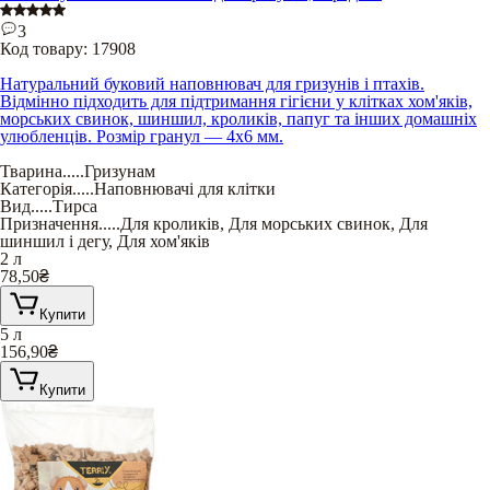
3
Код товару:
17908
Натуральний буковий наповнювач для гризунів і птахів.
Відмінно підходить для підтримання гігієни у клітках хом'яків,
морських свинок, шиншил, кроликів, папуг та інших домашніх
улюбленців. Розмір гранул — 4х6 мм.
Тварина
.....
Гризунам
Категорія
.....
Наповнювачі для клітки
Вид
.....
Тирса
Призначення
.....
Для кроликів
,
Для морських свинок
,
Для
шиншил і дегу
,
Для хом'яків
2 л
78,50
₴
Купити
5 л
156,90
₴
Купити