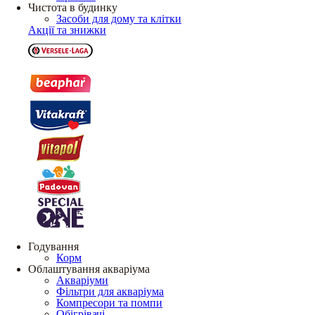
Чистота в будинку
Засоби для дому та клітки
Акції та знижки
Годування
Корм
Облаштування акваріума
Акваріуми
Фільтри для акваріума
Компресори та помпи
Обігрівачі