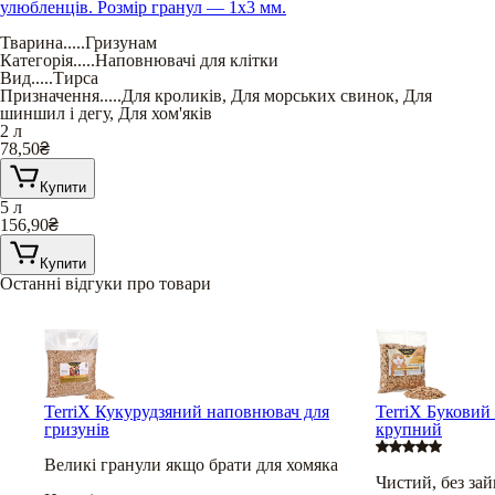
улюбленців. Розмір гранул — 1х3 мм.
Тварина
.....
Гризунам
Категорія
.....
Наповнювачі для клітки
Вид
.....
Тирса
Призначення
.....
Для кроликів
,
Для морських свинок
,
Для
шиншил і дегу
,
Для хом'яків
2 л
78,50
₴
Купити
5 л
156,90
₴
Купити
Останні відгуки про товари
TerriX Кукурудзяний наповнювач для
TerriX Буковий
гризунів
крупний
Великі гранули якщо брати для хомяка
Чистий, без за