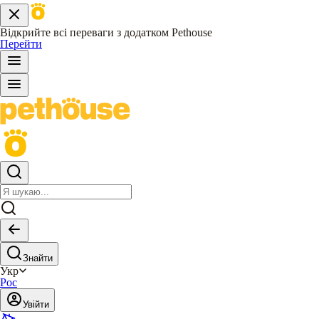
Відкрийте всі переваги з додатком Pethouse
Перейти
Знайти
Укр
Рос
Увійти