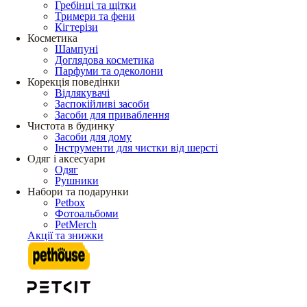
Гребінці та щітки
Тримери та фени
Кігтерізи
Косметика
Шампуні
Доглядова косметика
Парфуми та одеколони
Корекція поведінки
Відлякувачі
Заспокійливі засоби
Засоби для приваблення
Чистота в будинку
Засоби для дому
Інструменти для чистки від шерсті
Одяг і аксесуари
Одяг
Рушники
Набори та подарунки
Petbox
Фотоальбоми
PetMerch
Акції та знижки