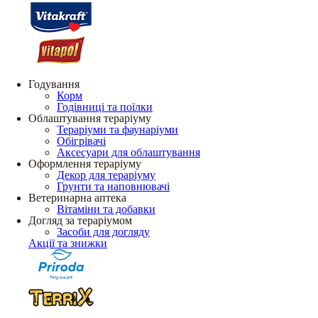
Годування
Корм
Годівниці та поїлки
Облаштування тераріуму
Тераріуми та фаунаріуми
Обігрівачі
Аксесуари для облаштування
Оформлення тераріуму
Декор для тераріуму
Грунти та наповнювачі
Ветеринарна аптека
Вітаміни та добавки
Догляд за тераріумом
Засоби для догляду
Акції та знижки