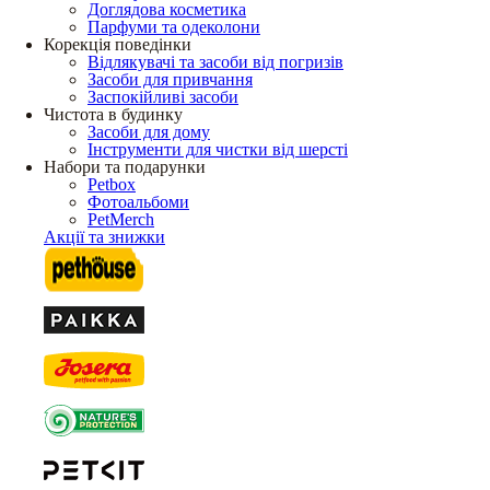
Доглядова косметика
Парфуми та одеколони
Корекція поведінки
Відлякувачі та засоби від погризів
Засоби для привчання
Заспокійливі засоби
Чистота в будинку
Засоби для дому
Інструменти для чистки від шерсті
Набори та подарунки
Petbox
Фотоальбоми
PetMerch
Акції та знижки