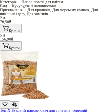
Категорія
.....
Наповнювачі для клітки
Вид
.....
Кукурудзяні наповнювачі
Призначення
.....
Для кроликів
,
Для морських свинок
,
Для
шиншил і дегу
,
Для хом'яків
2 л
78,50
₴
Купити
5 л
156,90
₴
Купити
TerriX Буковий наповнювач для гризунів, середній