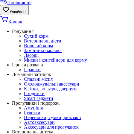
Порівняння
Улюблені
Кошик
Годування
Сухий корм
Ветеринарні дієти
Вологий корм
Замінники молока
Ласощі
Миски і контейнери для корму
Ігри та розваги
Іграшки
Домашній затишок
Спальні місця
Охолоджувальні аксесуари
Клітки, вольєри, дверцята
Сходинки
Smart-гаджети
Прогулянки і подорожі
Амуніція
Рулетки
Переноски, сумки, рюкзаки
Автоаксесуари
Аксесуари для прогулянок
Ветеринарна аптека