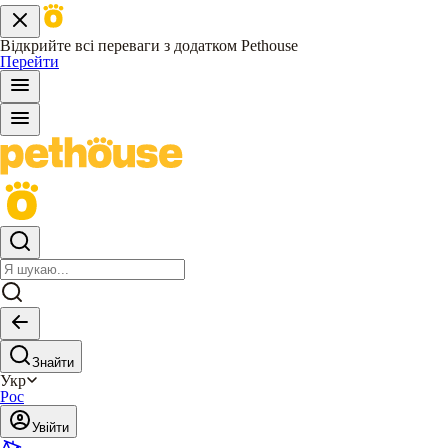
Відкрийте всі переваги з додатком Pethouse
Перейти
Знайти
Укр
Рос
Увійти