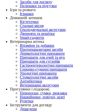
Засоби для догляду
Пелюшки та підгузки
Ігри та розваги
Іграшки
Домашній затишок
Кігтеточки
Спальні місця
Охолоджувальні аксесуари
Дверцята та решітки
Smart-гаджети
Ветеринарна аптека
Вітаміни та добавки
Протипаразитарні засоби
Дерматологічні препарати
Препарати для очей та вух
Препарати для суглобів
Гастроентерологічні препарати
Серцево-судинні препарати
Урологічні препарати
Стоматологічні засоби
Антибіотики
Ветеринарні аксесуари
Прогулянки і подорожі
Переноски, сумки, рюкзаки
Нашийники, повідці, шлеї
Рулетки
Інструменти для догляду
Дешедери