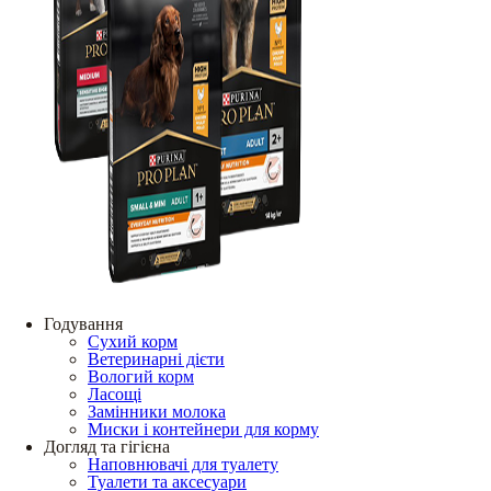
Годування
Сухий корм
Ветеринарні дієти
Вологий корм
Ласощі
Замінники молока
Миски і контейнери для корму
Догляд та гігієна
Наповнювачі для туалету
Туалети та аксесуари