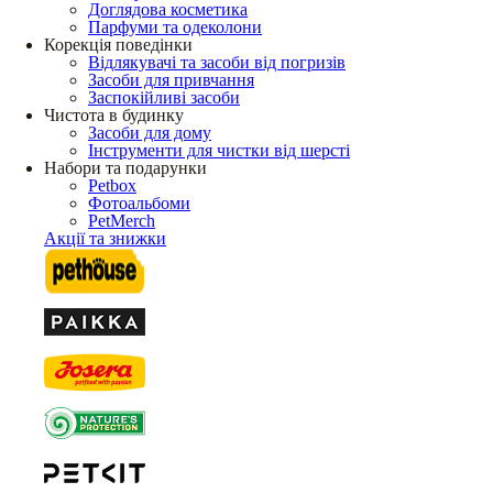
Доглядова косметика
Парфуми та одеколони
Корекція поведінки
Відлякувачі та засоби від погризів
Засоби для привчання
Заспокійливі засоби
Чистота в будинку
Засоби для дому
Інструменти для чистки від шерсті
Набори та подарунки
Petbox
Фотоальбоми
PetMerch
Акції та знижки