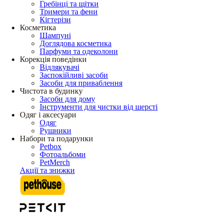
Гребінці та щітки
Тримери та фени
Кігтерізи
Косметика
Шампуні
Доглядова косметика
Парфуми та одеколони
Корекція поведінки
Відлякувачі
Заспокійливі засоби
Засоби для приваблення
Чистота в будинку
Засоби для дому
Інструменти для чистки від шерсті
Одяг і аксесуари
Одяг
Рушники
Набори та подарунки
Petbox
Фотоальбоми
PetMerch
Акції та знижки