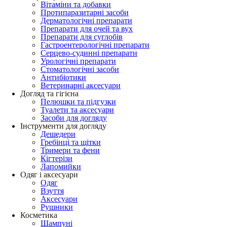
Вітаміни та добавки
Протипаразитарні засоби
Дерматологічні препарати
Препарати для очей та вух
Препарати для суглобів
Гастроентерологічні препарати
Серцево-судинні препарати
Урологічні препарати
Стоматологічні засоби
Антибіотики
Ветеринарні аксесуари
Догляд та гігієна
Пелюшки та підгузки
Туалети та аксесуари
Засоби для догляду
Інструменти для догляду
Дешедери
Гребінці та щітки
Тримери та фени
Кігтерізи
Лапомийки
Одяг і аксесуари
Одяг
Взуття
Аксесуари
Рушники
Косметика
Шампуні