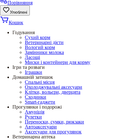
Порівняння
Улюблені
Кошик
Годування
Сухий корм
Ветеринарні дієти
Вологий корм
Замінники молока
Ласощі
Миски і контейнери для корму
Ігри та розваги
Іграшки
Домашній затишок
Спальні місця
Охолоджувальні аксесуари
Клітки, вольєри, дверцята
Сходинки
Smart-гаджети
Прогулянки і подорожі
Амуніція
Рулетки
Переноски, сумки, рюкзаки
Автоаксесуари
Аксесуари для прогулянок
Ветеринарна аптека