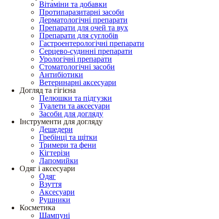
Вітаміни та добавки
Протипаразитарні засоби
Дерматологічні препарати
Препарати для очей та вух
Препарати для суглобів
Гастроентерологічні препарати
Серцево-судинні препарати
Урологічні препарати
Стоматологічні засоби
Антибіотики
Ветеринарні аксесуари
Догляд та гігієна
Пелюшки та підгузки
Туалети та аксесуари
Засоби для догляду
Інструменти для догляду
Дешедери
Гребінці та щітки
Тримери та фени
Кігтерізи
Лапомийки
Одяг і аксесуари
Одяг
Взуття
Аксесуари
Рушники
Косметика
Шампуні