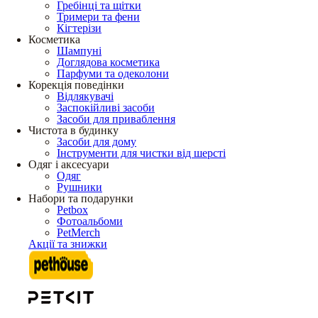
Гребінці та щітки
Тримери та фени
Кігтерізи
Косметика
Шампуні
Доглядова косметика
Парфуми та одеколони
Корекція поведінки
Відлякувачі
Заспокійливі засоби
Засоби для приваблення
Чистота в будинку
Засоби для дому
Інструменти для чистки від шерсті
Одяг і аксесуари
Одяг
Рушники
Набори та подарунки
Petbox
Фотоальбоми
PetMerch
Акції та знижки