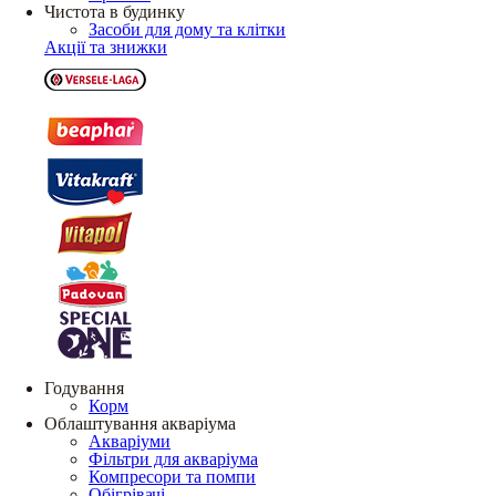
Чистота в будинку
Засоби для дому та клітки
Акції та знижки
Годування
Корм
Облаштування акваріума
Акваріуми
Фільтри для акваріума
Компресори та помпи
Обігрівачі