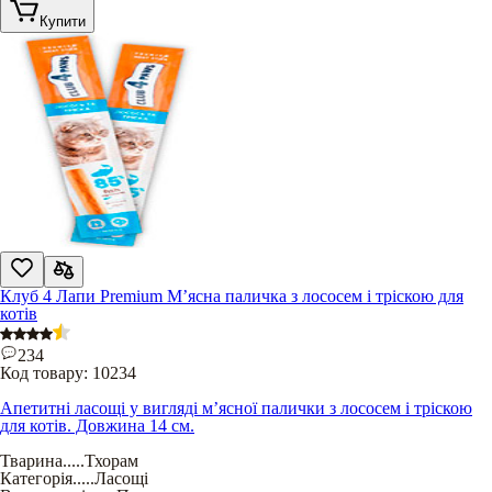
Купити
Клуб 4 Лапи Premium М’ясна паличка з лососем і тріскою для
котів
234
Код товару:
10234
Апетитні ласощі у вигляді м’ясної палички з лососем і тріскою
для котів. Довжина 14 см.
Тварина
.....
Тхорам
Категорія
.....
Ласощі