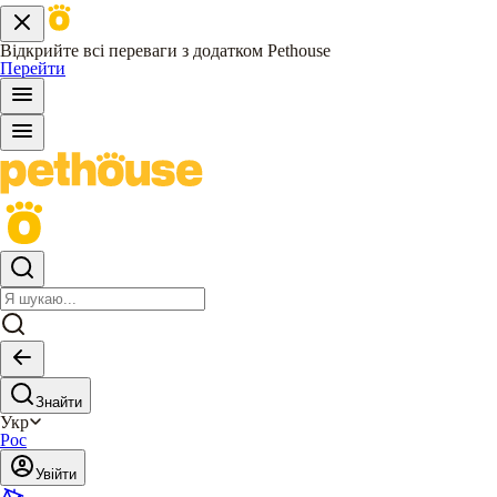
Відкрийте всі переваги з додатком Pethouse
Перейти
Знайти
Укр
Рос
Увійти