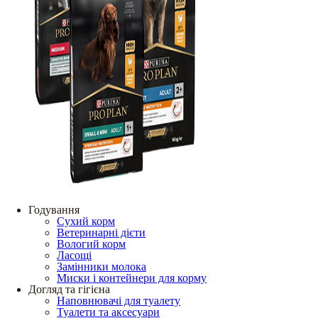
Годування
Сухий корм
Ветеринарні дієти
Вологий корм
Ласощі
Замінники молока
Миски і контейнери для корму
Догляд та гігієна
Наповнювачі для туалету
Туалети та аксесуари