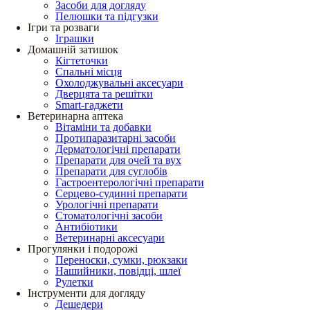
Засоби для догляду
Пелюшки та підгузки
Ігри та розваги
Іграшки
Домашній затишок
Кігтеточки
Спальні місця
Охолоджувальні аксесуари
Дверцята та решітки
Smart-гаджети
Ветеринарна аптека
Вітаміни та добавки
Протипаразитарні засоби
Дерматологічні препарати
Препарати для очей та вух
Препарати для суглобів
Гастроентерологічні препарати
Серцево-судинні препарати
Урологічні препарати
Стоматологічні засоби
Антибіотики
Ветеринарні аксесуари
Прогулянки і подорожі
Переноски, сумки, рюкзаки
Нашийники, повідці, шлеї
Рулетки
Інструменти для догляду
Дешедери