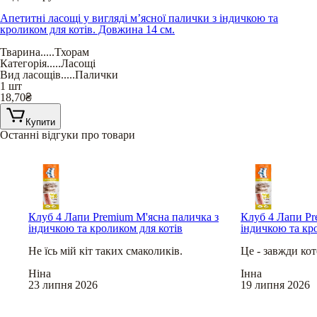
Апетитні ласощі у вигляді м’ясної палички з індичкою та
кроликом для котів. Довжина 14 см.
Тварина
.....
Тхорам
Категорія
.....
Ласощі
Вид ласощів
.....
Палички
1 шт
18,70
₴
Купити
Останні відгуки про товари
Клуб 4 Лапи Premium М'ясна паличка з
Клуб 4 Лапи Pr
індичкою та кроликом для котів
індичкою та кр
Не їсь мій кіт таких смаколиків.
Це - завжди ко
Ніна
Інна
23 липня 2026
19 липня 2026