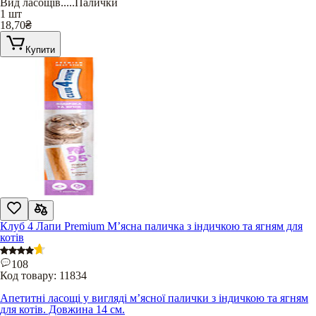
Вид ласощів
.....
Палички
1 шт
18,70
₴
Купити
Клуб 4 Лапи Premium М’ясна паличка з індичкою та ягням для
котів
108
Код товару:
11834
Апетитні ласощі у вигляді м’ясної палички з індичкою та ягням
для котів. Довжина 14 см.