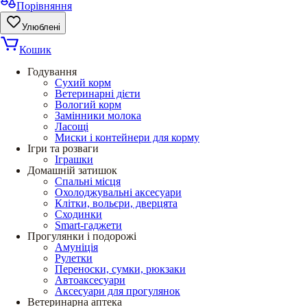
Порівняння
Улюблені
Кошик
Годування
Сухий корм
Ветеринарні дієти
Вологий корм
Замінники молока
Ласощі
Миски і контейнери для корму
Ігри та розваги
Іграшки
Домашній затишок
Спальні місця
Охолоджувальні аксесуари
Клітки, вольєри, дверцята
Сходинки
Smart-гаджети
Прогулянки і подорожі
Амуніція
Рулетки
Переноски, сумки, рюкзаки
Автоаксесуари
Аксесуари для прогулянок
Ветеринарна аптека