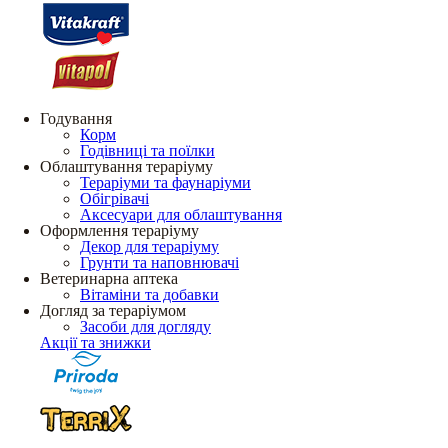
Годування
Корм
Годівниці та поїлки
Облаштування тераріуму
Тераріуми та фаунаріуми
Обігрівачі
Аксесуари для облаштування
Оформлення тераріуму
Декор для тераріуму
Грунти та наповнювачі
Ветеринарна аптека
Вітаміни та добавки
Догляд за тераріумом
Засоби для догляду
Акції та знижки