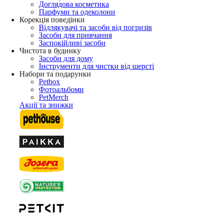
Доглядова косметика
Парфуми та одеколони
Корекція поведінки
Відлякувачі та засоби від погризів
Засоби для привчання
Заспокійливі засоби
Чистота в будинку
Засоби для дому
Інструменти для чистки від шерсті
Набори та подарунки
Petbox
Фотоальбоми
PetMerch
Акції та знижки