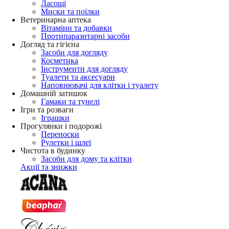
Ласощі
Миски та поїлки
Ветеринарна аптека
Вітаміни та добавки
Протипаразитарні засоби
Догляд та гігієна
Засоби для догляду
Косметика
Інструменти для догляду
Туалети та аксесуари
Наповнювачі для клітки і туалету
Домашній затишок
Гамаки та тунелі
Ігри та розваги
Іграшки
Прогулянки і подорожі
Переноски
Рулетки і шлеї
Чистота в будинку
Засоби для дому та клітки
Акції та знижки