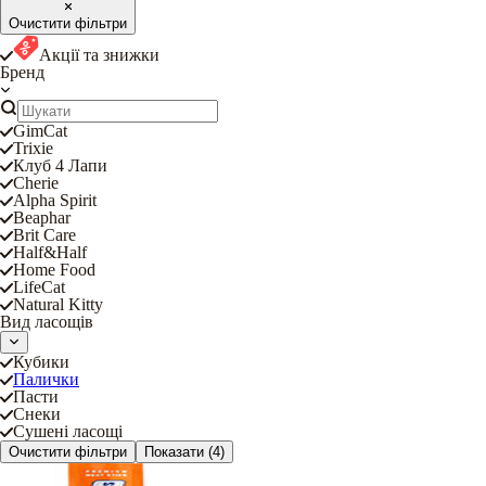
Очистити фільтри
Акції та знижки
Бренд
GimCat
Trixie
Клуб 4 Лапи
Cherie
Alpha Spirit
Beaphar
Brit Care
Half&Half
Home Food
LifeCat
Natural Kitty
Вид ласощів
Кубики
Палички
Пасти
Снеки
Сушені ласощі
Очистити фільтри
Показати
(4)