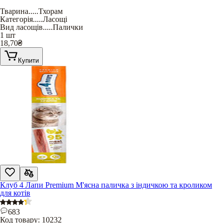
Тварина
.....
Тхорам
Категорія
.....
Ласощі
Вид ласощів
.....
Палички
1 шт
18,70
₴
Купити
Клуб 4 Лапи Premium М'ясна паличка з індичкою та кроликом
для котів
683
Код товару:
10232