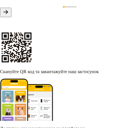
Скануйте QR код та завантажуйте наш застосунок