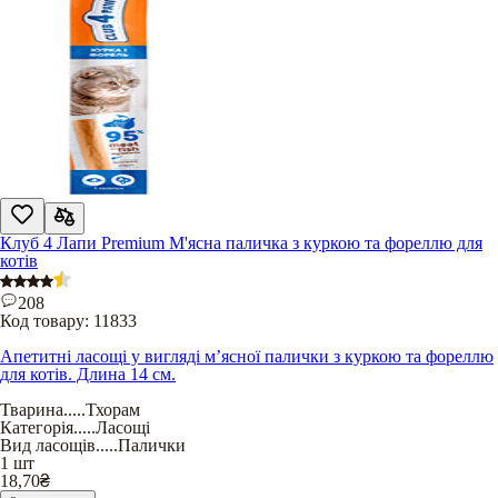
Клуб 4 Лапи Premium М'ясна паличка з куркою та фореллю для
котів
208
Код товару:
11833
Апетитні ласощі у вигляді м’ясної палички з куркою та фореллю
для котів. Длина 14 см.
Тварина
.....
Тхорам
Категорія
.....
Ласощі
Вид ласощів
.....
Палички
1 шт
18,70
₴