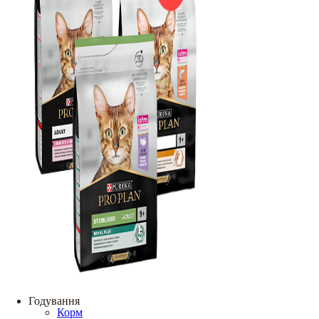
Годування
Корм