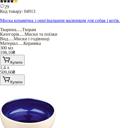
29
Код товару:
04913
Миска керамічна з оригінальним малюнком для собак і котів.
Тварина
.....
Тхорам
Категорія
.....
Миски та поїлки
Вид
.....
Миски і годівниці
Матеріал
.....
Кераміка
300 мл
198,10
₴
Купити
1,4 л
509,60
₴
Купити