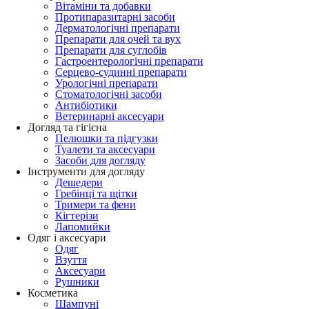
Вітаміни та добавки
Протипаразитарні засоби
Дерматологічні препарати
Препарати для очей та вух
Препарати для суглобів
Гастроентерологічні препарати
Серцево-судинні препарати
Урологічні препарати
Стоматологічні засоби
Антибіотики
Ветеринарні аксесуари
Догляд та гігієна
Пелюшки та підгузки
Туалети та аксесуари
Засоби для догляду
Інструменти для догляду
Дешедери
Гребінці та щітки
Тримери та фени
Кігтерізи
Лапомийки
Одяг і аксесуари
Одяг
Взуття
Аксесуари
Рушники
Косметика
Шампуні