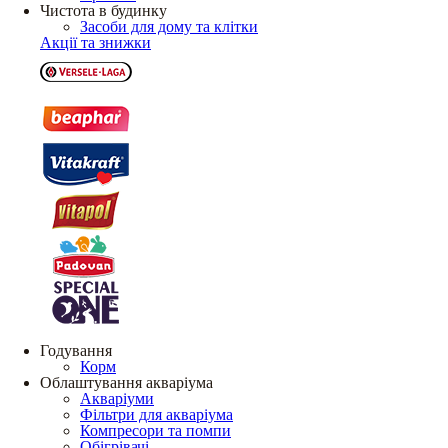
Чистота в будинку
Засоби для дому та клітки
Акції та знижки
Годування
Корм
Облаштування акваріума
Акваріуми
Фільтри для акваріума
Компресори та помпи
Обігрівачі