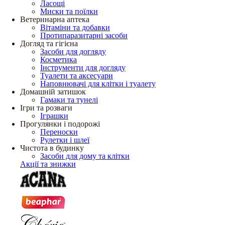
Ласощі
Миски та поїлки
Ветеринарна аптека
Вітаміни та добавки
Протипаразитарні засоби
Догляд та гігієна
Засоби для догляду
Косметика
Інструменти для догляду
Туалети та аксесуари
Наповнювачі для клітки і туалету
Домашній затишок
Гамаки та тунелі
Ігри та розваги
Іграшки
Прогулянки і подорожі
Переноски
Рулетки і шлеї
Чистота в будинку
Засоби для дому та клітки
Акції та знижки