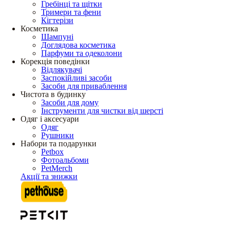
Гребінці та щітки
Тримери та фени
Кігтерізи
Косметика
Шампуні
Доглядова косметика
Парфуми та одеколони
Корекція поведінки
Відлякувачі
Заспокійливі засоби
Засоби для приваблення
Чистота в будинку
Засоби для дому
Інструменти для чистки від шерсті
Одяг і аксесуари
Одяг
Рушники
Набори та подарунки
Petbox
Фотоальбоми
PetMerch
Акції та знижки