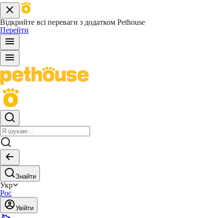
Відкрийте всі переваги з додатком Pethouse
Перейти
Знайти
Укр
Рос
Увійти