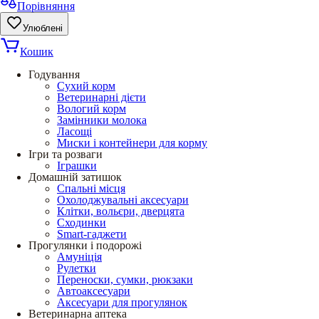
Порівняння
Улюблені
Кошик
Годування
Сухий корм
Ветеринарні дієти
Вологий корм
Замінники молока
Ласощі
Миски і контейнери для корму
Ігри та розваги
Іграшки
Домашній затишок
Спальні місця
Охолоджувальні аксесуари
Клітки, вольєри, дверцята
Сходинки
Smart-гаджети
Прогулянки і подорожі
Амуніція
Рулетки
Переноски, сумки, рюкзаки
Автоаксесуари
Аксесуари для прогулянок
Ветеринарна аптека