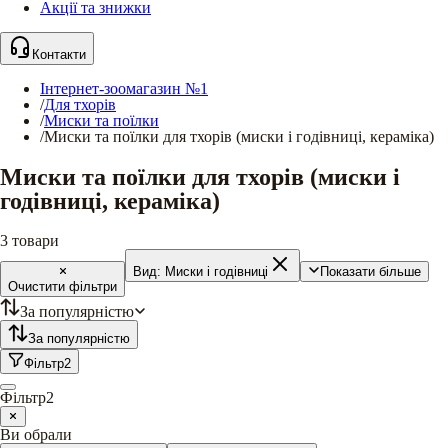
Акції та знижки
Контакти
Інтернет-зоомагазин №1
/
Для тхорів
/
Миски та поїлки
/
Миски та поїлки для тхорів (миски і годівниці, кераміка)
Миски та поїлки для тхорів (миски і
годівниці, кераміка)
3
товари
Вид:
Миски і годівниці
Показати більше
Очистити фільтри
За популярністю
За популярністю
Фільтр
2
Фільтр
2
Ви обрали