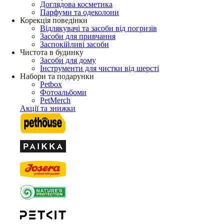
Доглядова косметика
Парфуми та одеколони
Корекція поведінки
Відлякувачі та засоби від погризів
Засоби для привчання
Заспокійливі засоби
Чистота в будинку
Засоби для дому
Інструменти для чистки від шерсті
Набори та подарунки
Petbox
Фотоальбоми
PetMerch
Акції та знижки