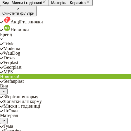
Вид:
Миски і годівниці
Матеріал:
Кераміка
Очистити фільтри
Акції та знижки
Новинки
Бренд
Trixie
Moderna
WauDog
Dexas
Ferplast
Georplast
MPS
Новинка!
Stefanplast
Вид
Зберігання корму
Лопатки для корму
Миски і годівниці
Поїлки
Матеріал
Гума
Кераміка