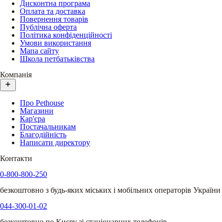
Дисконтна програма
Оплата та доставка
Повернення товарів
Публічна оферта
Політика конфіденційності
Умови використання
Мапа сайту
Школа петбатьківства
Компанія
Про Pethouse
Магазини
Кар'єра
Постачальникам
Благодійність
Написати директору
Контакти
0-800-800-250
безкоштовно з будь-яких міських і мобільних операторів України
044-300-01-02
безкоштовно по Києву зі стаціонарних телефонів