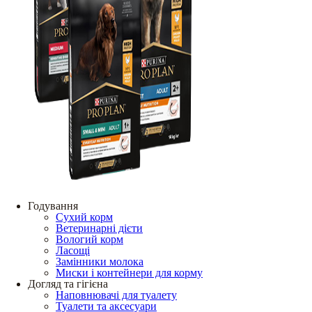
Годування
Сухий корм
Ветеринарні дієти
Вологий корм
Ласощі
Замінники молока
Миски і контейнери для корму
Догляд та гігієна
Наповнювачі для туалету
Туалети та аксесуари