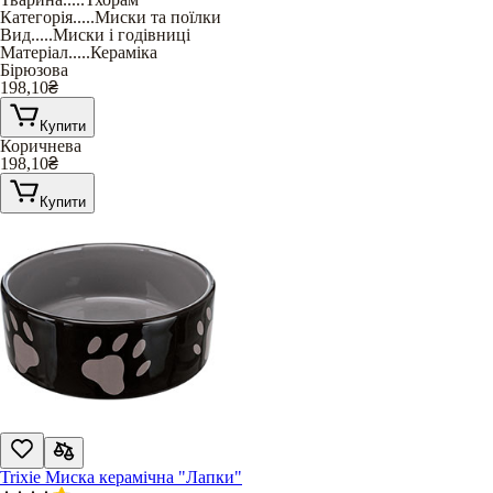
Категорія
.....
Миски та поїлки
Вид
.....
Миски і годівниці
Матеріал
.....
Кераміка
Бірюзова
198,10
₴
Купити
Коричнева
198,10
₴
Купити
Trixie Миска керамічна "Лапки"