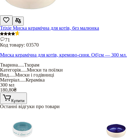
Trixie Миска керамічна для котів, без малюнка
71
Код товару:
03570
Миска керамічна для котів, кремово-синя. Об'єм — 300 мл.
Тварина
.....
Тхорам
Категорія
.....
Миски та поїлки
Вид
.....
Миски і годівниці
Матеріал
.....
Кераміка
300 мл
180,80
₴
Купити
Останні відгуки про товари