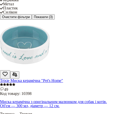
Метал
Пластик
Силікон
Очистити фільтри
Показати
(3)
Trixie Миска керамічна "Pet's Home"
49
Код товару:
10398
Миска керамічна з оригінальним малюнком для собак і котів.
Об'єм — 300 мл, діаметр — 12 см.
Тварина
.....
Тхорам