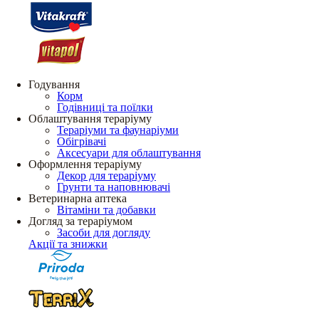
Годування
Корм
Годівниці та поїлки
Облаштування тераріуму
Тераріуми та фаунаріуми
Обігрівачі
Аксесуари для облаштування
Оформлення тераріуму
Декор для тераріуму
Грунти та наповнювачі
Ветеринарна аптека
Вітаміни та добавки
Догляд за тераріумом
Засоби для догляду
Акції та знижки