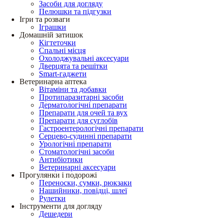
Засоби для догляду
Пелюшки та підгузки
Ігри та розваги
Іграшки
Домашній затишок
Кігтеточки
Спальні місця
Охолоджувальні аксесуари
Дверцята та решітки
Smart-гаджети
Ветеринарна аптека
Вітаміни та добавки
Протипаразитарні засоби
Дерматологічні препарати
Препарати для очей та вух
Препарати для суглобів
Гастроентерологічні препарати
Серцево-судинні препарати
Урологічні препарати
Стоматологічні засоби
Антибіотики
Ветеринарні аксесуари
Прогулянки і подорожі
Переноски, сумки, рюкзаки
Нашийники, повідці, шлеї
Рулетки
Інструменти для догляду
Дешедери