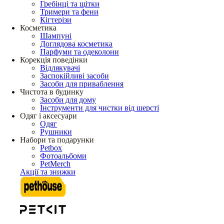
Гребінці та щітки
Тримери та фени
Кігтерізи
Косметика
Шампуні
Доглядова косметика
Парфуми та одеколони
Корекція поведінки
Відлякувачі
Заспокійливі засоби
Засоби для приваблення
Чистота в будинку
Засоби для дому
Інструменти для чистки від шерсті
Одяг і аксесуари
Одяг
Рушники
Набори та подарунки
Petbox
Фотоальбоми
PetMerch
Акції та знижки