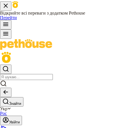
Відкрийте всі переваги з додатком Pethouse
Перейти
Знайти
Укр
Рос
Увійти