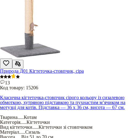
Природа Д01 Кігтеточка-стовпчик, сіра
13
Код товару:
15206
Класична кігтеточка-стовпчик сірого кольору із сизалевою
обмоткою, хутряною підставкою та пухнастим м’ячиком на
мотузці для котів. Підставка — 36 х 36 см, висота — 67 см.
Тварина
.....
Котам
Категорія
.....
Кігтеточки
Вид кігтеточки
.....
Кігтеточки зі стовпчиком
Матеріал
.....
Сизаль
Висота
.....
Від 51 до 70 см