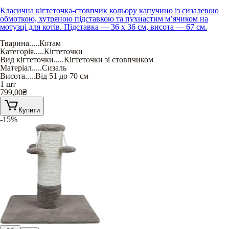
Класична кігтеточка-стовпчик кольору капучино із сизалевою
обмоткою, хутряною підставкою та пухнастим м’ячиком на
мотузці для котів. Підставка — 36 х 36 см, висота — 67 см.
Тварина
.....
Котам
Категорія
.....
Кігтеточки
Вид кігтеточки
.....
Кігтеточки зі стовпчиком
Матеріал
.....
Сизаль
Висота
.....
Від 51 до 70 см
1 шт
799,00
₴
Купити
-15%