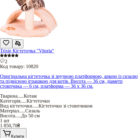
Trixie Кігтеточка "Vitoria"
2
Код товару:
10820
Оригінальна кігтеточка зі зручною платформою, аркою із сизалю
та підвісною іграшкою для котів. Висота — 36 см, діаметр
стовпчика — 6 см, платформа — 36 х 36 см.
Тварина
.....
Котам
Категорія
.....
Кігтеточки
Вид кігтеточки
.....
Кігтеточки зі стовпчиком
Матеріал
.....
Сизаль
Висота
.....
До 50 см
1 шт
1 850,70
₴
Купити