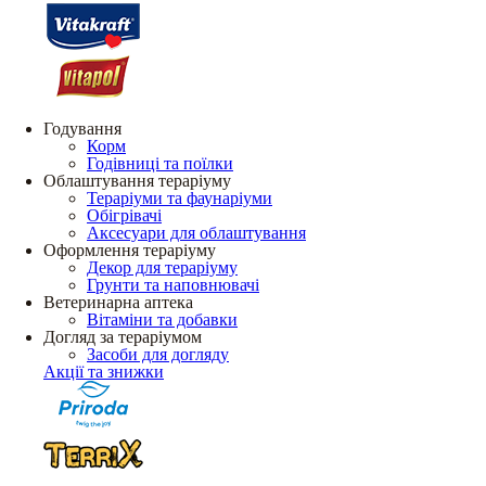
Годування
Корм
Годівниці та поїлки
Облаштування тераріуму
Тераріуми та фаунаріуми
Обігрівачі
Аксесуари для облаштування
Оформлення тераріуму
Декор для тераріуму
Грунти та наповнювачі
Ветеринарна аптека
Вітаміни та добавки
Догляд за тераріумом
Засоби для догляду
Акції та знижки