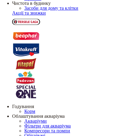
Чистота в будинку
Засоби для дому та клітки
Акції та знижки
Годування
Корм
Облаштування акваріума
Акваріуми
Фільтри для акваріума
Компресори та помпи
Обігрівачі