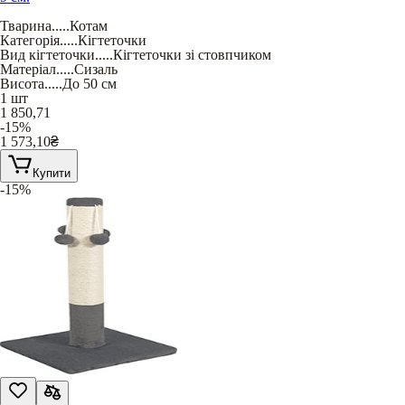
Тварина
.....
Котам
Категорія
.....
Кігтеточки
Вид кігтеточки
.....
Кігтеточки зі стовпчиком
Матеріал
.....
Сизаль
Висота
.....
До 50 см
1 шт
1 850,71
-15%
1 573,10
₴
Купити
-15%