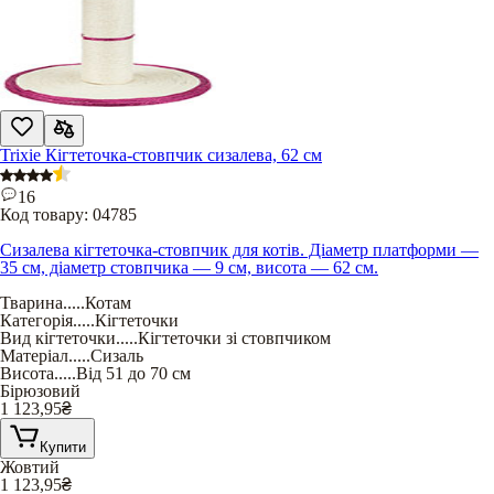
Trixie Кігтеточка-стовпчик сизалева, 62 см
16
Код товару:
04785
Сизалева кігтеточка-стовпчик для котів. Діаметр платформи —
35 см, діаметр стовпчика — 9 см, висота — 62 см.
Тварина
.....
Котам
Категорія
.....
Кігтеточки
Вид кігтеточки
.....
Кігтеточки зі стовпчиком
Матеріал
.....
Сизаль
Висота
.....
Від 51 до 70 см
Бірюзовий
1 123,95
₴
Купити
Жовтий
1 123,95
₴