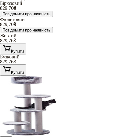
Бірюзовий
829,76
₴
Повідомити про наявність
Фіолетовий
829,76
₴
Повідомити про наявність
Жовтий
829,76
₴
Купити
Бузковий
829,76
₴
Купити