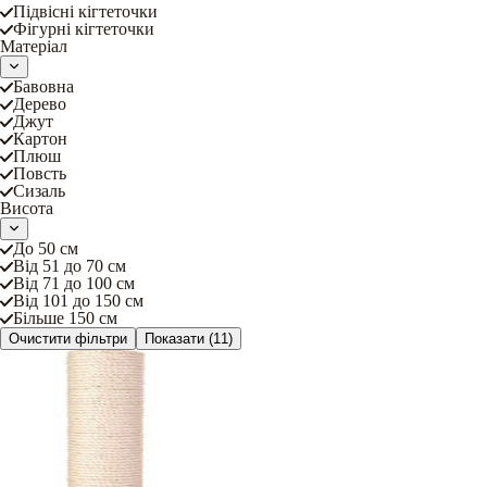
Підвісні кігтеточки
Фігурні кігтеточки
Матеріал
Бавовна
Дерево
Джут
Картон
Плюш
Повсть
Сизаль
Висота
До 50 см
Від 51 до 70 см
Від 71 до 100 см
Від 101 до 150 см
Більше 150 см
Очистити фільтри
Показати
(11)