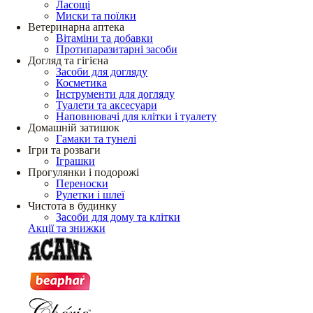
Ласощі
Миски та поїлки
Ветеринарна аптека
Вітаміни та добавки
Протипаразитарні засоби
Догляд та гігієна
Засоби для догляду
Косметика
Інструменти для догляду
Туалети та аксесуари
Наповнювачі для клітки і туалету
Домашній затишок
Гамаки та тунелі
Ігри та розваги
Іграшки
Прогулянки і подорожі
Переноски
Рулетки і шлеї
Чистота в будинку
Засоби для дому та клітки
Акції та знижки