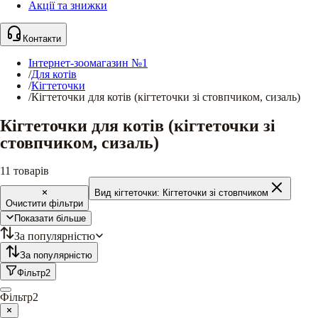
Акції та знижки
Контакти
Інтернет-зоомагазин №1
/
Для котів
/
Кігтеточки
/
Кігтеточки для котів (кігтеточки зі стовпчиком, сизаль)
Кігтеточки для котів (кігтеточки зі
стовпчиком, сизаль)
11
товарів
Вид кігтеточки:
Кігтеточки зі стовпчиком
Очистити фільтри
Показати більше
За популярністю
За популярністю
Фільтр
2
Фільтр
2