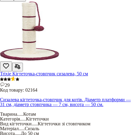
Trixie Кігтеточка-стовпчик сизалева, 50 см
29
Код товару:
02164
Сизалева кігтеточка-стовпчик для котів. Діаметр платформи —
31 см, діаметр стовпчика — 7 см, висота — 50 см.
Тварина
.....
Котам
Категорія
.....
Кігтеточки
Вид кігтеточки
.....
Кігтеточки зі стовпчиком
Матеріал
.....
Сизаль
Висота
.....
До 50 см