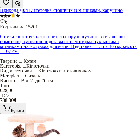
Природа Д04 Кігтеточка-стовпчик із м'ячиками, капучино
6
Код товару:
15201
Стійка кігтеточка-стовпчик кольору капучино із сизалевою
обмоткою, хутряною підставкою та чотирма пухнастими
м’ячиками на мотузках для котів. Підставка — 36 х 36 см, висота
— 67 см.
Тварина
.....
Котам
Категорія
.....
Кігтеточки
Вид кігтеточки
.....
Кігтеточки зі стовпчиком
Матеріал
.....
Сизаль
Висота
.....
Від 51 до 70 см
1 шт
928,00
-15%
788,80
₴
Купити