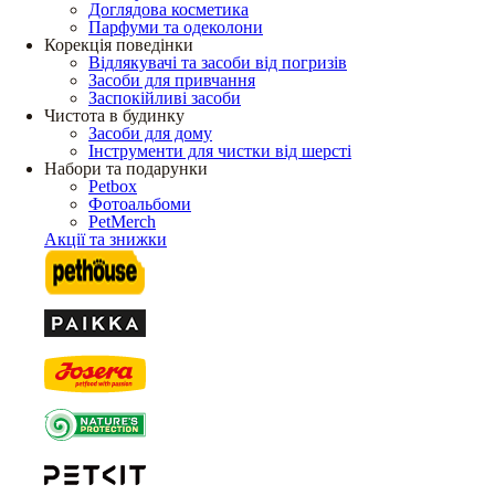
Доглядова косметика
Парфуми та одеколони
Корекція поведінки
Відлякувачі та засоби від погризів
Засоби для привчання
Заспокійливі засоби
Чистота в будинку
Засоби для дому
Інструменти для чистки від шерсті
Набори та подарунки
Petbox
Фотоальбоми
PetMerch
Акції та знижки