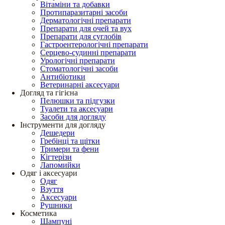
Вітаміни та добавки
Протипаразитарні засоби
Дерматологічні препарати
Препарати для очей та вух
Препарати для суглобів
Гастроентерологічні препарати
Серцево-судинні препарати
Урологічні препарати
Стоматологічні засоби
Антибіотики
Ветеринарні аксесуари
Догляд та гігієна
Пелюшки та підгузки
Туалети та аксесуари
Засоби для догляду
Інструменти для догляду
Дешедери
Гребінці та щітки
Тримери та фени
Кігтерізи
Лапомийки
Одяг і аксесуари
Одяг
Взуття
Аксесуари
Рушники
Косметика
Шампуні