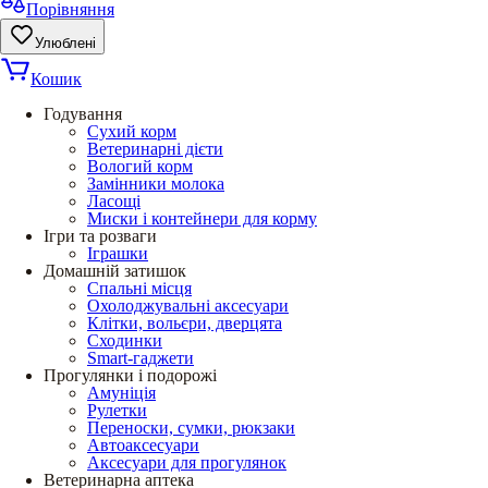
Порівняння
Улюблені
Кошик
Годування
Сухий корм
Ветеринарні дієти
Вологий корм
Замінники молока
Ласощі
Миски і контейнери для корму
Ігри та розваги
Іграшки
Домашній затишок
Спальні місця
Охолоджувальні аксесуари
Клітки, вольєри, дверцята
Сходинки
Smart-гаджети
Прогулянки і подорожі
Амуніція
Рулетки
Переноски, сумки, рюкзаки
Автоаксесуари
Аксесуари для прогулянок
Ветеринарна аптека