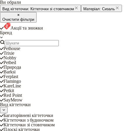
Ви обрали
Вид кігтеточки:
Кігтеточки зі стовпчиком
Матеріал:
Сизаль
Очистити фільтри
Акції та знижки
Бренд
Pethouse
Trixie
Nobby
Petbed
Природа
Barksi
Ferplast
Flamingo
KareLine
Petkit
Red Point
SayMeow
Вид кігтеточки
Багаторівневі кігтеточки
Кігтеточки з будиночком
Кігтеточки зі стовпчиком
Плоскі кігтеточки