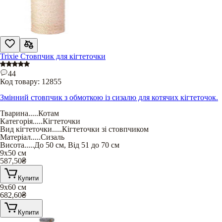
Trixie Стовпчик для кігтеточки
44
Код товару:
12855
Змінний стовпчик з обмоткою із сизалю для котячих кігтеточок.
Тварина
.....
Котам
Категорія
.....
Кігтеточки
Вид кігтеточки
.....
Кігтеточки зі стовпчиком
Матеріал
.....
Сизаль
Висота
.....
До 50 см
,
Від 51 до 70 см
9х50 см
587,50
₴
Купити
9х60 см
682,60
₴
Купити