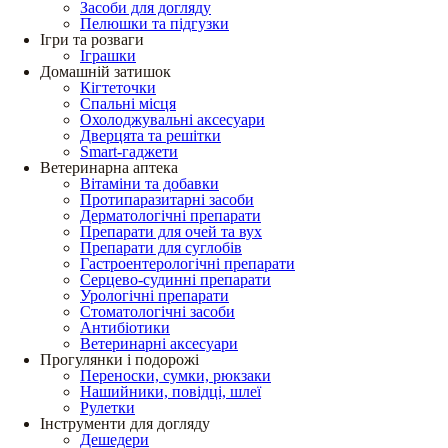
Засоби для догляду
Пелюшки та підгузки
Ігри та розваги
Іграшки
Домашній затишок
Кігтеточки
Спальні місця
Охолоджувальні аксесуари
Дверцята та решітки
Smart-гаджети
Ветеринарна аптека
Вітаміни та добавки
Протипаразитарні засоби
Дерматологічні препарати
Препарати для очей та вух
Препарати для суглобів
Гастроентерологічні препарати
Серцево-судинні препарати
Урологічні препарати
Стоматологічні засоби
Антибіотики
Ветеринарні аксесуари
Прогулянки і подорожі
Переноски, сумки, рюкзаки
Нашийники, повідці, шлеї
Рулетки
Інструменти для догляду
Дешедери