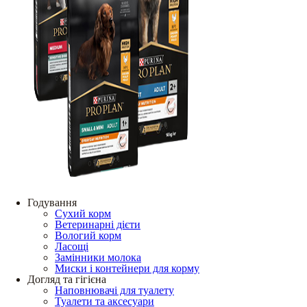
Годування
Сухий корм
Ветеринарні дієти
Вологий корм
Ласощі
Замінники молока
Миски і контейнери для корму
Догляд та гігієна
Наповнювачі для туалету
Туалети та аксесуари