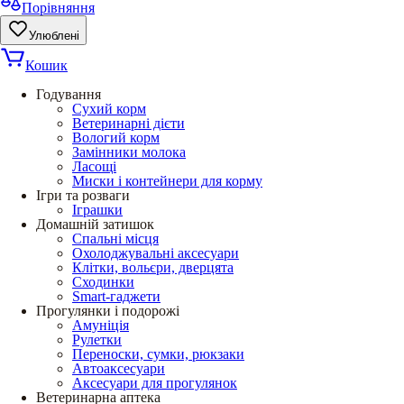
Порівняння
Улюблені
Кошик
Годування
Сухий корм
Ветеринарні дієти
Вологий корм
Замінники молока
Ласощі
Миски і контейнери для корму
Ігри та розваги
Іграшки
Домашній затишок
Спальні місця
Охолоджувальні аксесуари
Клітки, вольєри, дверцята
Сходинки
Smart-гаджети
Прогулянки і подорожі
Амуніція
Рулетки
Переноски, сумки, рюкзаки
Автоаксесуари
Аксесуари для прогулянок
Ветеринарна аптека