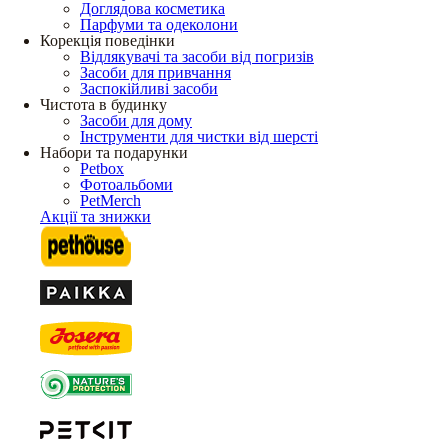
Доглядова косметика
Парфуми та одеколони
Корекція поведінки
Відлякувачі та засоби від погризів
Засоби для привчання
Заспокійливі засоби
Чистота в будинку
Засоби для дому
Інструменти для чистки від шерсті
Набори та подарунки
Petbox
Фотоальбоми
PetMerch
Акції та знижки