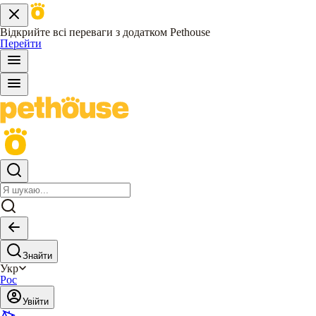
Відкрийте всі переваги з додатком Pethouse
Перейти
Знайти
Укр
Рос
Увійти