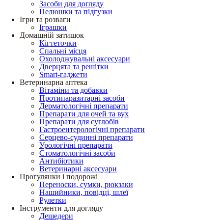
Засоби для догляду
Пелюшки та підгузки
Ігри та розваги
Іграшки
Домашній затишок
Кігтеточки
Спальні місця
Охолоджувальні аксесуари
Дверцята та решітки
Smart-гаджети
Ветеринарна аптека
Вітаміни та добавки
Протипаразитарні засоби
Дерматологічні препарати
Препарати для очей та вух
Препарати для суглобів
Гастроентерологічні препарати
Серцево-судинні препарати
Урологічні препарати
Стоматологічні засоби
Антибіотики
Ветеринарні аксесуари
Прогулянки і подорожі
Переноски, сумки, рюкзаки
Нашийники, повідці, шлеї
Рулетки
Інструменти для догляду
Дешедери