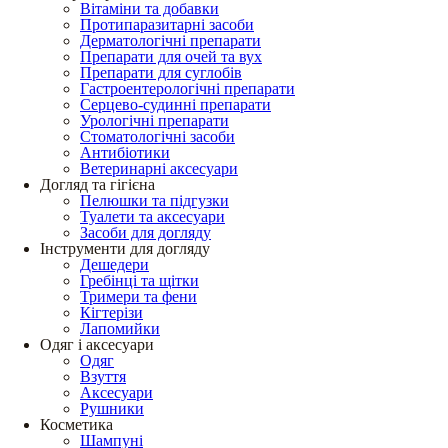
Вітаміни та добавки
Протипаразитарні засоби
Дерматологічні препарати
Препарати для очей та вух
Препарати для суглобів
Гастроентерологічні препарати
Серцево-судинні препарати
Урологічні препарати
Стоматологічні засоби
Антибіотики
Ветеринарні аксесуари
Догляд та гігієна
Пелюшки та підгузки
Туалети та аксесуари
Засоби для догляду
Інструменти для догляду
Дешедери
Гребінці та щітки
Тримери та фени
Кігтерізи
Лапомийки
Одяг і аксесуари
Одяг
Взуття
Аксесуари
Рушники
Косметика
Шампуні