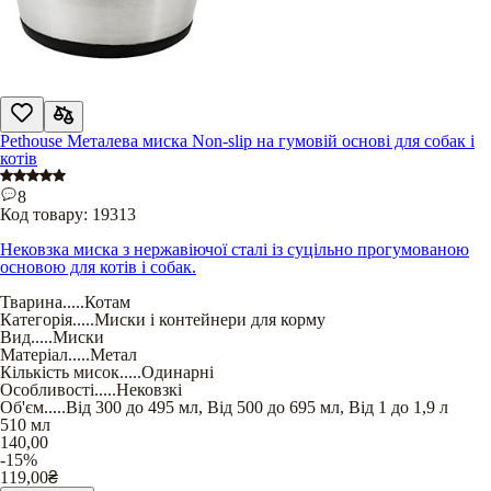
Pethouse Металева миска Non-slip на гумовій основі для собак і
котів
8
Код товару:
19313
Нековзка миска з нержавіючої сталі із суцільно прогумованою
основою для котів і собак.
Тварина
.....
Котам
Категорія
.....
Миски і контейнери для корму
Вид
.....
Миски
Матеріал
.....
Метал
Кількість мисок
.....
Одинарні
Особливості
.....
Нековзкі
Об'єм
.....
Від 300 до 495 мл
,
Від 500 до 695 мл
,
Від 1 до 1,9 л
510 мл
140,00
-15%
119,00
₴