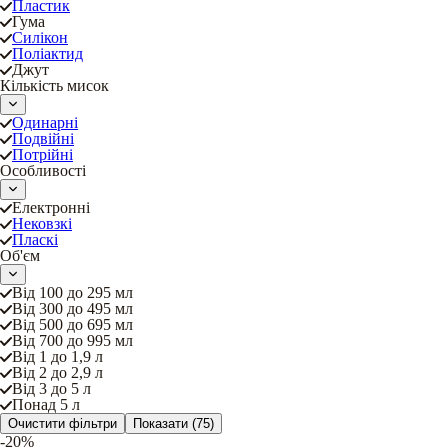
Пластик
Гума
Силікон
Поліактид
Джут
Кількість мисок
Одинарні
Подвійні
Потрійні
Особливості
Електронні
Нековзкі
Пласкі
Об'єм
Від 100 до 295 мл
Від 300 до 495 мл
Від 500 до 695 мл
Від 700 до 995 мл
Від 1 до 1,9 л
Від 2 до 2,9 л
Від 3 до 5 л
Понад 5 л
Очистити фільтри
Показати
(75)
-20%