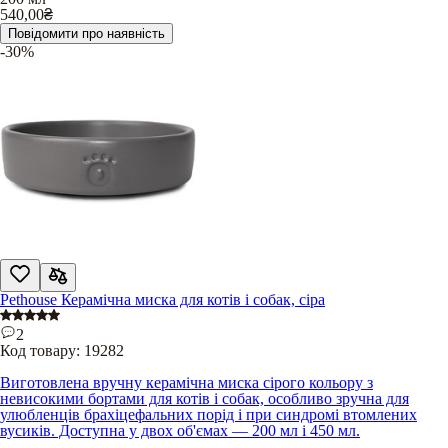
540,00
₴
Повідомити про наявність
-30%
Pethouse Керамічна миска для котів і собак, сіра
2
Код товару:
19282
Виготовлена вручну керамічна миска сірого кольору з
невисокими бортами для котів і собак, особливо зручна для
улюбленців брахіцефальних порід і при синдромі втомлених
вусиків. Доступна у двох об'ємах — 200 мл і 450 мл.