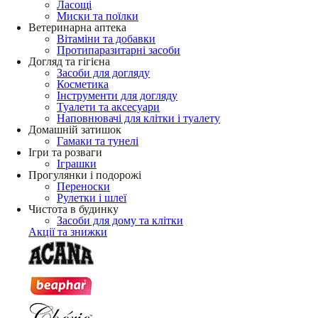
Ласощі
Миски та поїлки
Ветеринарна аптека
Вітаміни та добавки
Протипаразитарні засоби
Догляд та гігієна
Засоби для догляду
Косметика
Інструменти для догляду
Туалети та аксесуари
Наповнювачі для клітки і туалету
Домашній затишок
Гамаки та тунелі
Ігри та розваги
Іграшки
Прогулянки і подорожі
Переноски
Рулетки і шлеї
Чистота в будинку
Засоби для дому та клітки
Акції та знижки