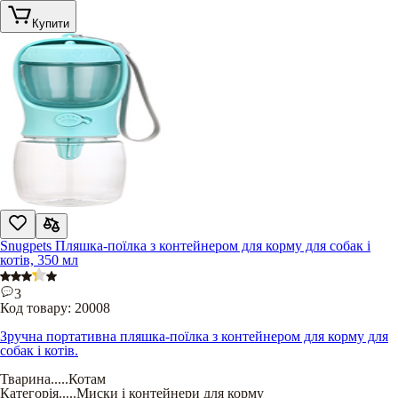
Купити
Snugpets Пляшка-поїлка з контейнером для корму для собак і
котів, 350 мл
3
Код товару:
20008
Зручна портативна пляшка-поїлка з контейнером для корму для
собак і котів.
Тварина
.....
Котам
Категорія
.....
Миски і контейнери для корму