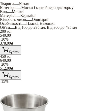
Тварина
.....
Котам
Категорія
.....
Миски і контейнери для корму
Вид
.....
Миски
Матеріал
.....
Кераміка
Кількість мисок
.....
Одинарні
Особливості
.....
Пласкі
,
Нековзкі
Об'єм
.....
Від 100 до 295 мл
,
Від 300 до 495 мл
200 мл
540,00
-30%
378,00
₴
Купити
450 мл
640,00
-20%
512,00
₴
Купити
-15%