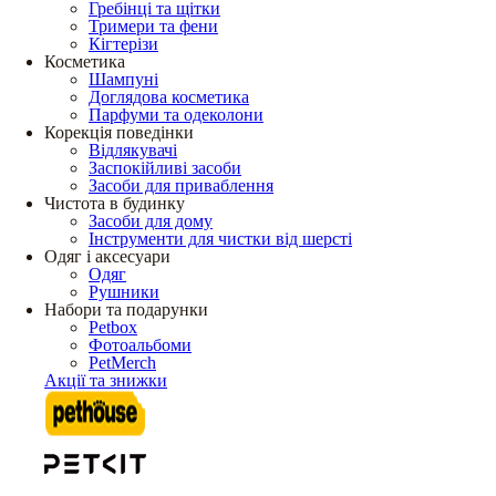
Гребінці та щітки
Тримери та фени
Кігтерізи
Косметика
Шампуні
Доглядова косметика
Парфуми та одеколони
Корекція поведінки
Відлякувачі
Заспокійливі засоби
Засоби для приваблення
Чистота в будинку
Засоби для дому
Інструменти для чистки від шерсті
Одяг і аксесуари
Одяг
Рушники
Набори та подарунки
Petbox
Фотоальбоми
PetMerch
Акції та знижки