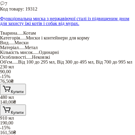
7
Код товару:
19312
Функціональна миска з нержавіючої сталі із підвищеним дном
для захисту їжі котів і собак від мурах.
Тварина
.....
Котам
Категорія
.....
Миски і контейнери для корму
Вид
.....
Миски
Матеріал
.....
Метал
Кількість мисок
.....
Одинарні
Особливості
.....
Нековзкі
Об'єм
.....
Від 100 до 295 мл
,
Від 300 до 495 мл
,
Від 700 до 995 мл
230 мл
90,00
-15%
76,50
₴
Купити
480 мл
140,00
₴
Купити
910 мл
190,00
-15%
161,50
₴