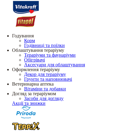
Годування
Корм
Годівниці та поїлки
Облаштування тераріуму
Тераріуми та фаунаріуми
Обігрівачі
Аксесуари для облаштування
Оформлення тераріуму
Декор для тераріуму
Грунти та наповнювачі
Ветеринарна аптека
Вітаміни та добавки
Догляд за тераріумом
Засоби для догляду
Акції та знижки