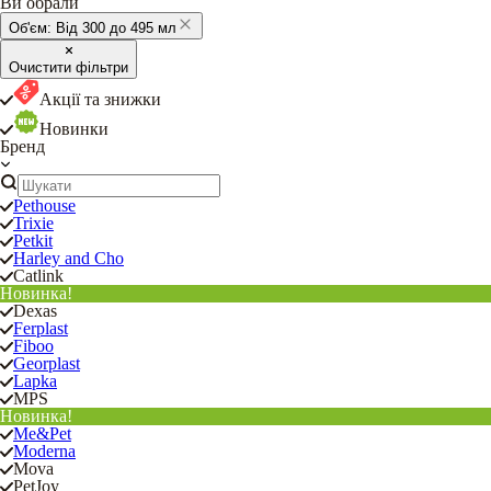
Ви обрали
Об'єм:
Від 300 до 495 мл
Очистити фільтри
Акції та знижки
Новинки
Бренд
Pethouse
Trixie
Petkit
Harley and Cho
Catlink
Новинка!
Dexas
Ferplast
Fiboo
Georplast
Lapka
MPS
Новинка!
Me&Pet
Moderna
Mova
PetJoy