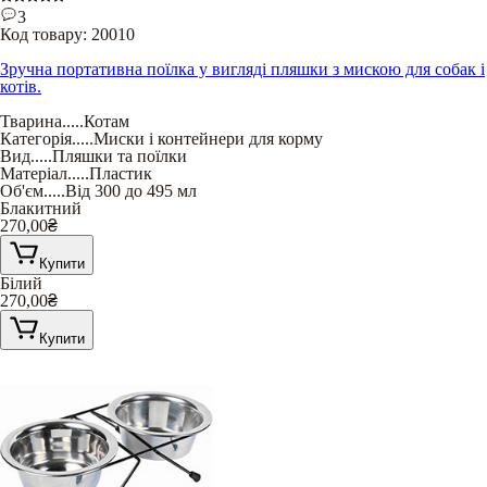
3
Код товару:
20010
Зручна портативна поїлка у вигляді пляшки з мискою для собак і
котів.
Тварина
.....
Котам
Категорія
.....
Миски і контейнери для корму
Вид
.....
Пляшки та поїлки
Матеріал
.....
Пластик
Об'єм
.....
Від 300 до 495 мл
Блакитний
270,00
₴
Купити
Білий
270,00
₴
Купити