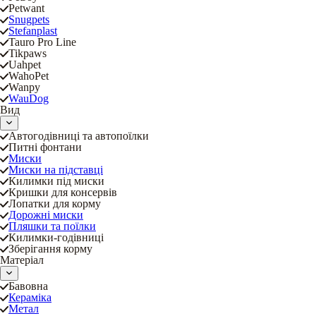
Petwant
Snugpets
Stefanplast
Tauro Pro Line
Tikpaws
Uahpet
WahoPet
Wanpy
WauDog
Вид
Автогодівниці та автопоїлки
Питні фонтани
Миски
Миски на підставці
Килимки під миски
Кришки для консервів
Лопатки для корму
Дорожні миски
Пляшки та поїлки
Килимки-годівниці
Зберігання корму
Матеріал
Бавовна
Кераміка
Метал