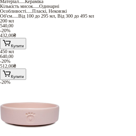
Матеріал
.....
Кераміка
Кількість мисок
.....
Одинарні
Особливості
.....
Пласкі
,
Нековзкі
Об'єм
.....
Від 100 до 295 мл
,
Від 300 до 495 мл
200 мл
540,00
-20%
432,00
₴
Купити
450 мл
640,00
-20%
512,00
₴
Купити
-20%