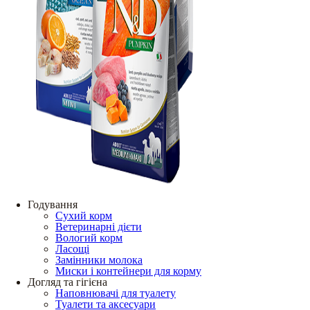
Годування
Сухий корм
Ветеринарні дієти
Вологий корм
Ласощі
Замінники молока
Миски і контейнери для корму
Догляд та гігієна
Наповнювачі для туалету
Туалети та аксесуари