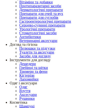
Вітаміни та добавки
Протипаразитарні засоби
Дерматологічні препарати
Препарати для очей та вух
Препарати для суглобів
Гастроентерологічні препарати
Серцево-судинні препарати
Урологічні препарати
Стоматологічні засоби
Антибіотики
Ветеринарні аксесуари
Догляд та гігієна
Пелюшки та підгузки
Туалети та аксесуари
Засоби для догляду
Інструменти для догляду
Дешедери
Гребінці та щітки
Тримери та фени
Кігтерізи
Лапомийки
Одяг і аксесуари
Одяг
Взуття
Аксесуари
Рушники
Косметика
Шампуні