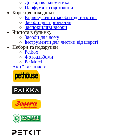
Доглядова косметика
Парфуми та одеколони
Корекція поведінки
Відлякувачі та засоби від погризів
Засоби для привчання
Заспокійливі засоби
Чистота в будинку
Засоби для дому
Інструменти для чистки від шерсті
Набори та подарунки
Petbox
Фотоальбоми
PetMerch
Акції та знижки