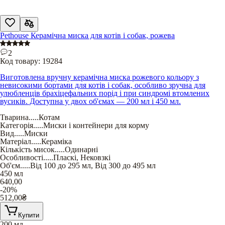
Pethouse Керамічна миска для котів і собак, рожева
2
Код товару:
19284
Виготовлена вручну керамічна миска рожевого кольору з
невисокими бортами для котів і собак, особливо зручна для
улюбленців брахіцефальних порід і при синдромі втомлених
вусиків. Доступна у двох об'ємах — 200 мл і 450 мл.
Тварина
.....
Котам
Категорія
.....
Миски і контейнери для корму
Вид
.....
Миски
Матеріал
.....
Кераміка
Кількість мисок
.....
Одинарні
Особливості
.....
Пласкі
,
Нековзкі
Об'єм
.....
Від 100 до 295 мл
,
Від 300 до 495 мл
450 мл
640,00
-20%
512,00
₴
Купити
200 мл