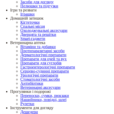
Засоби для догляду
Пелюшки та підгузки
Ігри та розваги
Іграшки
Домашній затишок
Кігтеточки
Спальні місця
Охолоджувальні аксесуари
Дверцята та решітки
Smart-гаджети
Ветеринарна аптека
Вітаміни та добавки
Протипаразитарні засоби
Дерматологічні препарати
Препарати для очей та вух
Препарати для суглобів
Гастроентерологічні препарати
Серцево-судинні препарати
Урологічні препарати
Стоматологічні засоби
Антибіотики
Ветеринарні аксесуари
Прогулянки і подорожі
Переноски, сумки, рюкзаки
Нашийники, повідці, шлеї
Рулетки
Інструменти для догляду
Дешедери