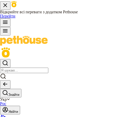
Відкрийте всі переваги з додатком Pethouse
Перейти
Знайти
Укр
Рос
Увійти