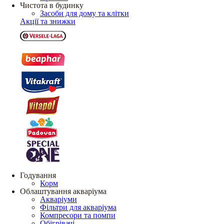
Чистота в будинку
Засоби для дому та клітки
Акції та знижки
Годування
Корм
Облаштування акваріума
Акваріуми
Фільтри для акваріума
Компресори та помпи
Обігрівачі