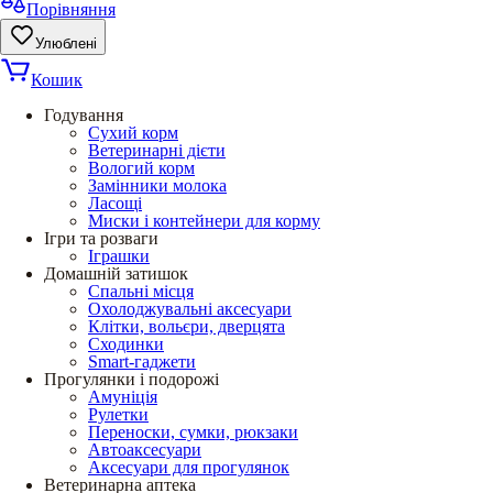
Порівняння
Улюблені
Кошик
Годування
Сухий корм
Ветеринарні дієти
Вологий корм
Замінники молока
Ласощі
Миски і контейнери для корму
Ігри та розваги
Іграшки
Домашній затишок
Спальні місця
Охолоджувальні аксесуари
Клітки, вольєри, дверцята
Сходинки
Smart-гаджети
Прогулянки і подорожі
Амуніція
Рулетки
Переноски, сумки, рюкзаки
Автоаксесуари
Аксесуари для прогулянок
Ветеринарна аптека