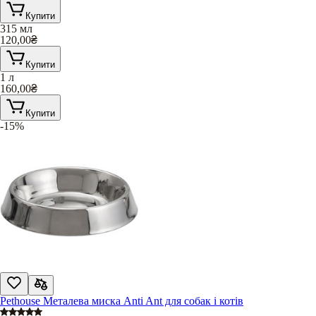
Купити
315 мл
120,00
₴
Купити
1 л
160,00
₴
Купити
-15%
Pethouse Металева миска Anti Ant для собак і котів