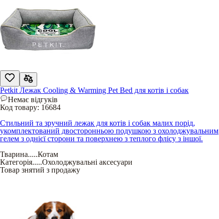
Petkit Лежак Cooling & Warming Pet Bed для котів і собак
Немає відгуків
Код товару:
16684
Стильний та зручний лежак для котів і собак малих порід,
укомплектований двосторонньою подушкою з охолоджувальним
гелем з однієї сторони та поверхнею з теплого флісу з іншої.
Тварина
.....
Котам
Категорія
.....
Охолоджувальні аксесуари
Товар знятий з продажу