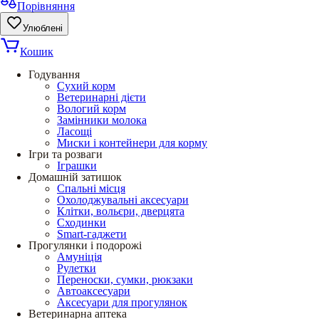
Порівняння
Улюблені
Кошик
Годування
Сухий корм
Ветеринарні дієти
Вологий корм
Замінники молока
Ласощі
Миски і контейнери для корму
Ігри та розваги
Іграшки
Домашній затишок
Спальні місця
Охолоджувальні аксесуари
Клітки, вольєри, дверцята
Сходинки
Smart-гаджети
Прогулянки і подорожі
Амуніція
Рулетки
Переноски, сумки, рюкзаки
Автоаксесуари
Аксесуари для прогулянок
Ветеринарна аптека