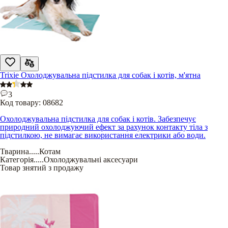
Trixie Охолоджувальна підстилка для собак і котів, м'ятна
3
Код товару:
08682
Охолоджувальна підстилка для собак і котів. Забезпечує
природний охолоджуючий ефект за рахунок контакту тіла з
підстилкою, не вимагає використання електрики або води.
Тварина
.....
Котам
Категорія
.....
Охолоджувальні аксесуари
Товар знятий з продажу