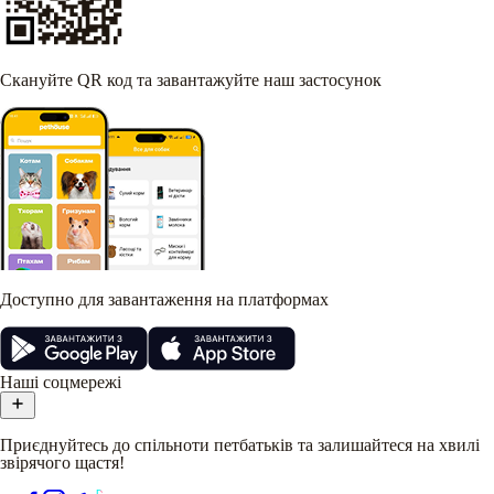
Скануйте QR код та завантажуйте наш застосунок
Доступно для завантаження на платформах
Наші соцмережі
Приєднуйтесь до спільноти петбатьків та залишайтеся на хвилі
звірячого щастя!