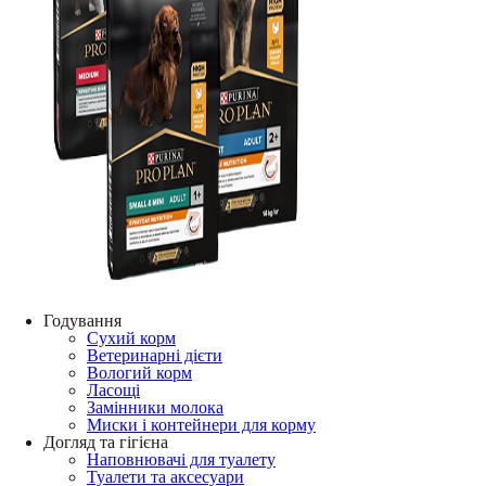
Годування
Сухий корм
Ветеринарні дієти
Вологий корм
Ласощі
Замінники молока
Миски і контейнери для корму
Догляд та гігієна
Наповнювачі для туалету
Туалети та аксесуари