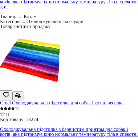
котів, яка підтримує їхню нормальну температуру тіла в спекотні
дні.
Тварина
.....
Котам
Категорія
.....
Охолоджувальні аксесуари
Товар знятий з продажу
Croci Охолоджувальна підстилка для собак і котів, веселка
11
Код товару:
13224
Охолоджувальна підстилка з барвистим принтом для собак і
котів, яка підтримує їхню нормальну температуру тіла в спекотні