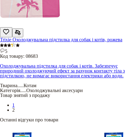
Trixie Охолоджувальна підстилка для собак і котів, рожева
5
Код товару:
08683
Охолоджувальна підстилка для собак і котів. Забезпечує
природний охолоджуючий ефект за рахунок контакту тіла з
підстилкою, не вимагає використання електрики або води.
Тварина
.....
Котам
Категорія
.....
Охолоджувальні аксесуари
Товар знятий з продажу
1
2
Останні відгуки про товари