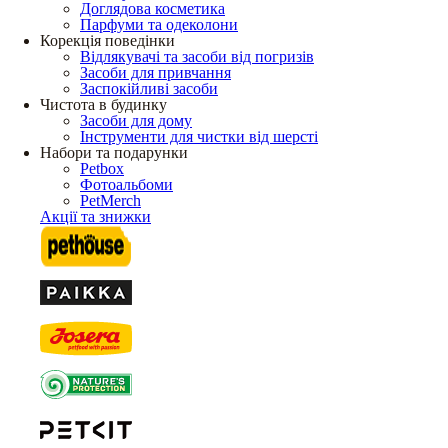
Доглядова косметика
Парфуми та одеколони
Корекція поведінки
Відлякувачі та засоби від погризів
Засоби для привчання
Заспокійливі засоби
Чистота в будинку
Засоби для дому
Інструменти для чистки від шерсті
Набори та подарунки
Petbox
Фотоальбоми
PetMerch
Акції та знижки