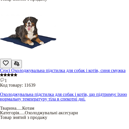
Croci Охолоджувальна підстилка для собак і котів, синя смужка
1
Код товару:
11639
Охолоджувальна підстилка для собак і котів, що підтримує їхню
нормальну температуру тіла в спекотні дні.
Тварина
.....
Котам
Категорія
.....
Охолоджувальні аксесуари
Товар знятий з продажу