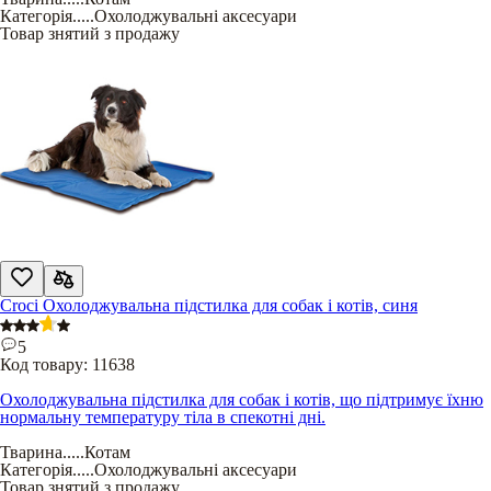
Категорія
.....
Охолоджувальні аксесуари
Товар знятий з продажу
Croci Охолоджувальна підстилка для собак і котів, синя
5
Код товару:
11638
Охолоджувальна підстилка для собак і котів, що підтримує їхню
нормальну температуру тіла в спекотні дні.
Тварина
.....
Котам
Категорія
.....
Охолоджувальні аксесуари
Товар знятий з продажу