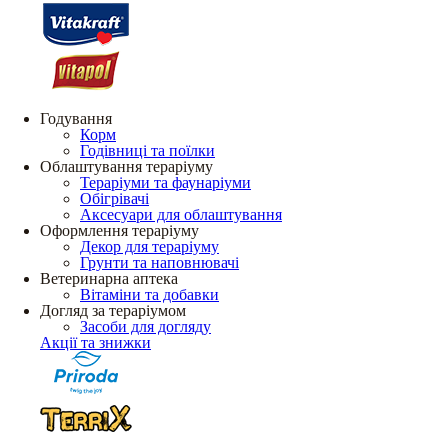
Годування
Корм
Годівниці та поїлки
Облаштування тераріуму
Тераріуми та фаунаріуми
Обігрівачі
Аксесуари для облаштування
Оформлення тераріуму
Декор для тераріуму
Грунти та наповнювачі
Ветеринарна аптека
Вітаміни та добавки
Догляд за тераріумом
Засоби для догляду
Акції та знижки