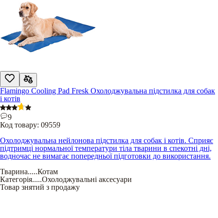
Flamingo Cooling Pad Fresk Охолоджувальна підстилка для собак
і котів
9
Код товару:
09559
Охолоджувальна нейлонова підстилка для собак і котів. Сприяє
підтримці нормальної температури тіла тварини в спекотні дні,
водночас не вимагає попередньої підготовки до використання.
Тварина
.....
Котам
Категорія
.....
Охолоджувальні аксесуари
Товар знятий з продажу