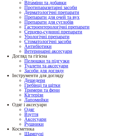
Вітаміни та добавки
Протипаразитарні засоби
Дерматологічні препарати
Препарати для очей та вух
Препарати для суглобів
Гастроентерологічні препарати
Серцево-судинні препарати
Урологічні препарати
Стоматологічні засоби
Антибіотики
Ветеринарні аксесуари
Догляд та гігієна
Пелюшки та підгузки
Туалети та аксесуари
Засоби для догляду
Інструменти для догляду
Дешедери
Гребінці та щітки
Тримери та фени
Кігтерізи
Лапомийки
Одяг і аксесуари
Одяг
Взуття
Аксесуари
Рушники
Косметика
Шампуні