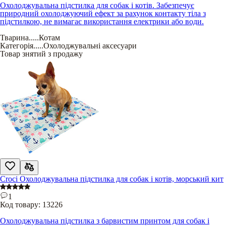
Охолоджувальна підстилка для собак і котів. Забезпечує
природний охолоджуючий ефект за рахунок контакту тіла з
підстилкою, не вимагає використання електрики або води.
Тварина
.....
Котам
Категорія
.....
Охолоджувальні аксесуари
Товар знятий з продажу
Croci Охолоджувальна підстилка для собак і котів, морський кит
1
Код товару:
13226
Охолоджувальна підстилка з барвистим принтом для собак і