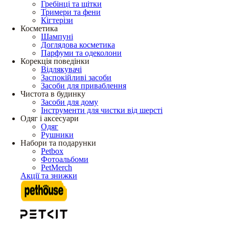
Гребінці та щітки
Тримери та фени
Кігтерізи
Косметика
Шампуні
Доглядова косметика
Парфуми та одеколони
Корекція поведінки
Відлякувачі
Заспокійливі засоби
Засоби для приваблення
Чистота в будинку
Засоби для дому
Інструменти для чистки від шерсті
Одяг і аксесуари
Одяг
Рушники
Набори та подарунки
Petbox
Фотоальбоми
PetMerch
Акції та знижки