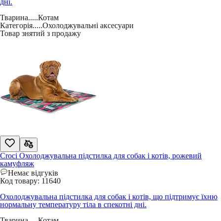
дні.
Тварина
.....
Котам
Категорія
.....
Охолоджувальні аксесуари
Товар знятий з продажу
Croci Охолоджувальна підстилка для собак і котів, рожевий
камуфляж
Немає відгуків
Код товару:
11640
Охолоджувальна підстилка для собак і котів, що підтримує їхню
нормальну температуру тіла в спекотні дні.
Тварина
.....
Котам