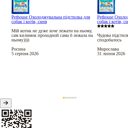
Pethouse Охолоджувальна підстилка для
Pethouse Охоло
собак і котів, синя
собак і котів, с
Мій котик не дуже хоче лежати на ньому,
сам килимок проходной сама б лежала на
Чудова підстил
ньому))))
сподобалось
Росина
Мирослава
5 серпня 2026
31 липня 2026