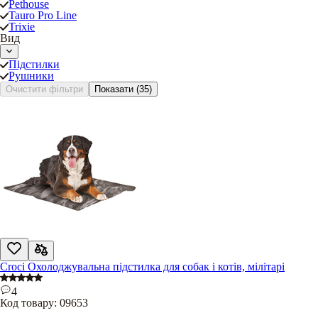
Pethouse
Tauro Pro Line
Trixie
Вид
Підстилки
Рушники
Очистити фільтри
Показати
(35)
Croci Охолоджувальна підстилка для собак і котів, мілітарі
4
Код товару:
09653