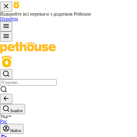
Відкрийте всі переваги з додатком Pethouse
Перейти
Знайти
Укр
Рос
Увійти