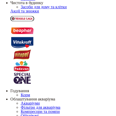
Чистота в будинку
Засоби для дому та клітки
Акції та знижки
Годування
Корм
Облаштування акваріума
Акваріуми
Фільтри для акваріума
Компресори та помпи
Обігрівачі