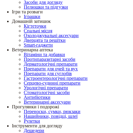
Засоби для догляду
Пелюшки та підгузки
Ігри та розваги
Іграшки
Домашній затишок
Кігтеточки
Спальні місця
Охолоджувальні аксесуари
Дверцята та решітки
Smart-гаджети
Ветеринарна аптека
Вітаміни та добавки
Протипаразитарні засоби
Дерматологічні препарати
Препарати для очей та вух
Препарати для суглобів
Гастроентерологічні препарати
Серцево-судинні препарати
Урологічні препарати
Стоматологічні засоби
Антибіотики
Ветеринарні аксесуари
Прогулянки і подорожі
Переноски, сумки, рюкзаки
Нашийники, повідці, шлеї
Рулетки
Інструменти для догляду
Дешедери