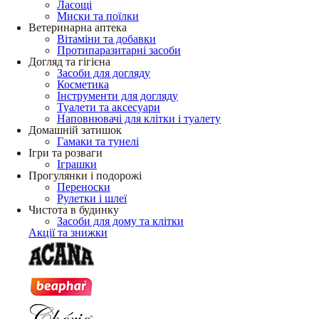
Ласощі
Миски та поїлки
Ветеринарна аптека
Вітаміни та добавки
Протипаразитарні засоби
Догляд та гігієна
Засоби для догляду
Косметика
Інструменти для догляду
Туалети та аксесуари
Наповнювачі для клітки і туалету
Домашній затишок
Гамаки та тунелі
Ігри та розваги
Іграшки
Прогулянки і подорожі
Переноски
Рулетки і шлеї
Чистота в будинку
Засоби для дому та клітки
Акції та знижки