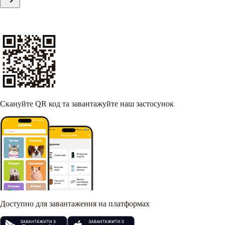
Скануйте QR код та завантажуйте наш застосунок
Доступно для завантаження на платформах