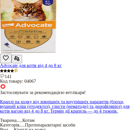
Advocate для котів від 4 до 8 кг
141
Код товару:
04067
Застосовувати за рекомендацією ветлікаря!
Краплі на холку від зовнішніх та внутрішніх паразитів (блохи,
вушний кліщ (отодектоз), глисти (нематоди) та дирофіляріоз) для
котів вагою від 4 до 8 кг. Термін дії крапель — до 4 тижнів.
Тварина
.....
Котам
Категорія
.....
Протипаразитарні засоби
Вид
.....
Краплі на холку