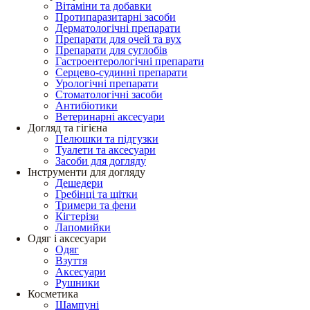
Вітаміни та добавки
Протипаразитарні засоби
Дерматологічні препарати
Препарати для очей та вух
Препарати для суглобів
Гастроентерологічні препарати
Серцево-судинні препарати
Урологічні препарати
Стоматологічні засоби
Антибіотики
Ветеринарні аксесуари
Догляд та гігієна
Пелюшки та підгузки
Туалети та аксесуари
Засоби для догляду
Інструменти для догляду
Дешедери
Гребінці та щітки
Тримери та фени
Кігтерізи
Лапомийки
Одяг і аксесуари
Одяг
Взуття
Аксесуари
Рушники
Косметика
Шампуні