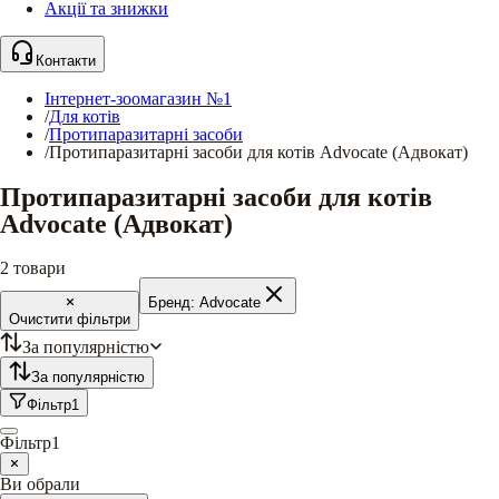
Акції та знижки
Контакти
Інтернет-зоомагазин №1
/
Для котів
/
Протипаразитарні засоби
/
Протипаразитарні засоби для котів Advocate (Адвокат)
Протипаразитарні засоби для котів
Advocate (Адвокат)
2
товари
Бренд:
Advocate
Очистити фільтри
За популярністю
За популярністю
Фільтр
1
Фільтр
1
Ви обрали