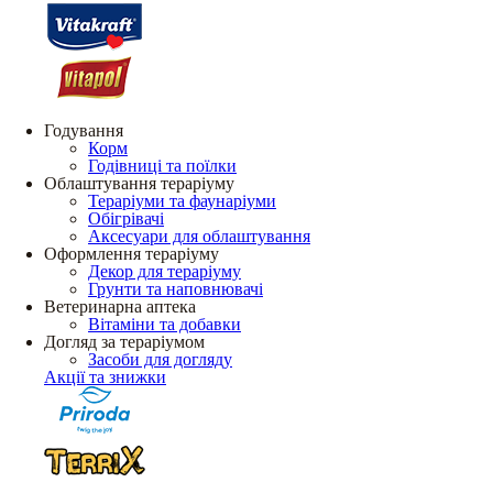
Годування
Корм
Годівниці та поїлки
Облаштування тераріуму
Тераріуми та фаунаріуми
Обігрівачі
Аксесуари для облаштування
Оформлення тераріуму
Декор для тераріуму
Грунти та наповнювачі
Ветеринарна аптека
Вітаміни та добавки
Догляд за тераріумом
Засоби для догляду
Акції та знижки