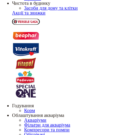
Чистота в будинку
Засоби для дому та клітки
Акції та знижки
Годування
Корм
Облаштування акваріума
Акваріуми
Фільтри для акваріума
Компресори та помпи
Обігрівачі