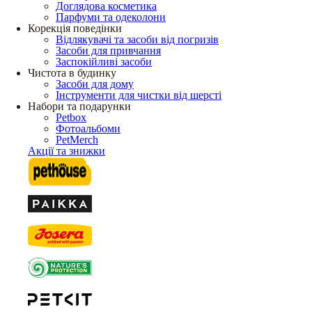
Доглядова косметика
Парфуми та одеколони
Корекція поведінки
Відлякувачі та засоби від погризів
Засоби для привчання
Заспокійливі засоби
Чистота в будинку
Засоби для дому
Інструменти для чистки від шерсті
Набори та подарунки
Petbox
Фотоальбоми
PetMerch
Акції та знижки