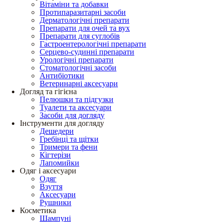
Вітаміни та добавки
Протипаразитарні засоби
Дерматологічні препарати
Препарати для очей та вух
Препарати для суглобів
Гастроентерологічні препарати
Серцево-судинні препарати
Урологічні препарати
Стоматологічні засоби
Антибіотики
Ветеринарні аксесуари
Догляд та гігієна
Пелюшки та підгузки
Туалети та аксесуари
Засоби для догляду
Інструменти для догляду
Дешедери
Гребінці та щітки
Тримери та фени
Кігтерізи
Лапомийки
Одяг і аксесуари
Одяг
Взуття
Аксесуари
Рушники
Косметика
Шампуні