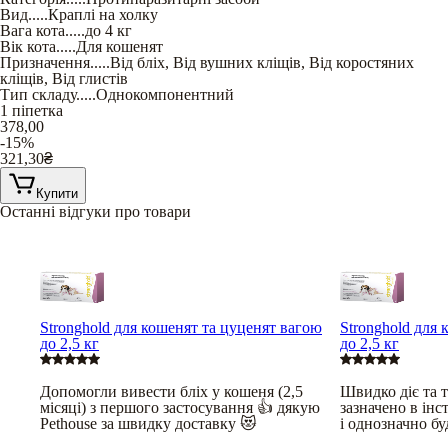
Вид
.....
Краплі на холку
Вага кота
.....
до 4 кг
Вік кота
.....
Для кошенят
Призначення
.....
Від бліх
,
Від вушних кліщів
,
Від коростяних
кліщів
,
Від глистів
Тип складу
.....
Однокомпонентний
1 піпетка
378,00
-15%
321,30
₴
Купити
Останні відгуки про товари
Stronghold для кошенят та цуценят вагою
Stronghold для
до 2,5 кг
до 2,5 кг
Допомогли вивести бліх у кошеня (2,5
Швидко діє та 
місяці) з першого застосування 👍 дякую
зазначено в інс
Pethouse за швидку доставку 😻
і однозначно бу