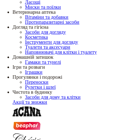
Ласощі
Миски та поїлки
Ветеринарна аптека
Вітаміни та добавки
Протипаразитарні засоби
Догляд та гігієна
Засоби для догляду
Косметика
Інструменти для догляду
Туалети та аксесуари
Наповнювачі для клітки і туалету
Домашній затишок
Гамаки та тунелі
Ігри та розваги
Іграшки
Прогулянки і подорожі
Переноски
Рулетки і шлеї
Чистота в будинку
Засоби для дому та клітки
Акції та знижки