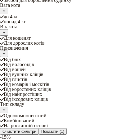
Засоби для оброблення будинку
Вага кота
до 4 кг
понад 4 кг
Вік кота
Для кошенят
Для дорослих котів
Призначення
Від бліх
Від волосоїдів
Від вошей
Від вушних кліщів
Від глистів
Від комарів і москітів
Від коростяних кліщів
Від найпростіших
Від іксодових кліщів
Тип складу
Однокомпонентний
Комбінований
На рослинній основі
Очистити фільтри
Показати
(1)
-15%