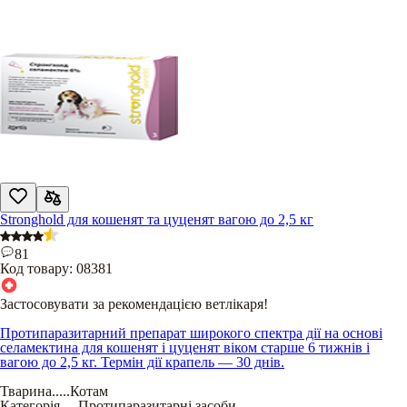
Stronghold для кошенят та цуценят вагою до 2,5 кг
81
Код товару:
08381
Застосовувати за рекомендацією ветлікаря!
Протипаразитарний препарат широкого спектра дії на основі
селамектина для кошенят і цуценят віком старше 6 тижнів і
вагою до 2,5 кг. Термін дії крапель — 30 днів.
Тварина
.....
Котам
Категорія
.....
Протипаразитарні засоби