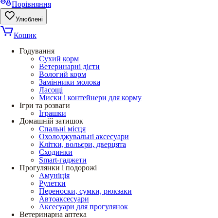
Порівняння
Улюблені
Кошик
Годування
Сухий корм
Ветеринарні дієти
Вологий корм
Замінники молока
Ласощі
Миски і контейнери для корму
Ігри та розваги
Іграшки
Домашній затишок
Спальні місця
Охолоджувальні аксесуари
Клітки, вольєри, дверцята
Сходинки
Smart-гаджети
Прогулянки і подорожі
Амуніція
Рулетки
Переноски, сумки, рюкзаки
Автоаксесуари
Аксесуари для прогулянок
Ветеринарна аптека