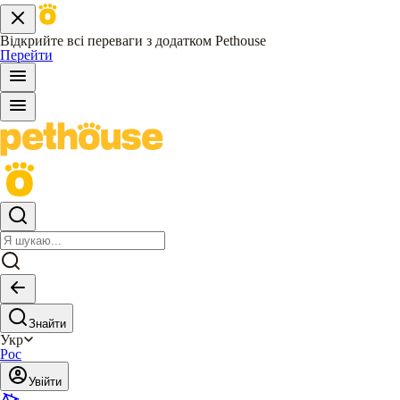
Відкрийте всі переваги з додатком Pethouse
Перейти
Знайти
Укр
Рос
Увійти