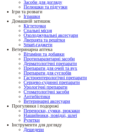
Засоби для догляду
Пелюшки та підгузки
Ігри та розваги
Іграшки
Домашній затишок
Кігтеточки
Спальні місця
Охолоджувальні аксесуари
Дверцята та решітки
Smart-гаджети
Ветеринарна аптека
Вітаміни та добавки
Протипаразитарні засоби
Дерматологічні препарати
Препарати для очей та вух
Препарати для суглобів
Гастроентерологічні препарати
Серцево-судинні препарати
Урологічні препарати
Стоматологічні засоби
Антибіотики
Ветеринарні аксесуари
Прогулянки і подорожі
Переноски, сумки, рюкзаки
Нашийники, повідці, шлеї
Рулетки
Інструменти для догляду
Дешедери