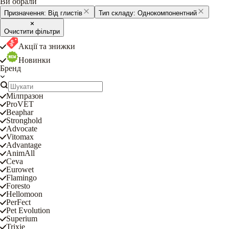
Ви обрали
Призначення:
Від глистів
Тип складу:
Однокомпонентний
Очистити фільтри
Акції та знижки
Новинки
Бренд
Мілпразон
ProVET
Beaphar
Stronghold
Advocate
Vitomax
Advantage
AnimAll
Ceva
Eurowet
Flamingo
Foresto
Hellomoon
PerFect
Pet Evolution
Superium
Trixie