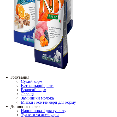
Годування
Сухий корм
Ветеринарні дієти
Вологий корм
Ласощі
Замінники молока
Миски і контейнери для корму
Догляд та гігієна
Наповнювачі для туалету
Туалети та аксесуари