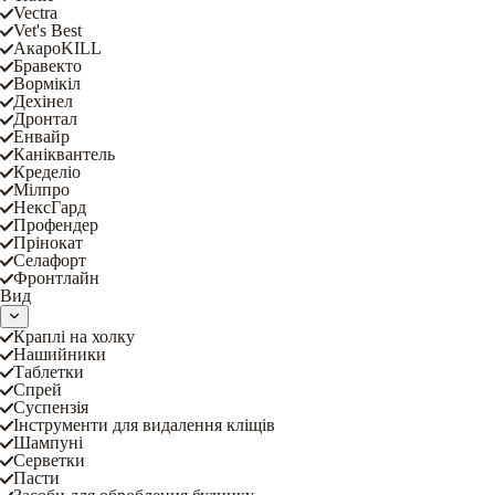
Vectra
Vet's Best
АкароKILL
Бравекто
Вормікіл
Дехінел
Дронтал
Енвайр
Каніквантель
Кределіо
Мілпро
НексГард
Профендер
Прінокат
Селафорт
Фронтлайн
Вид
Краплі на холку
Нашийники
Таблетки
Спрей
Суспензія
Інструменти для видалення кліщів
Шампуні
Серветки
Пасти