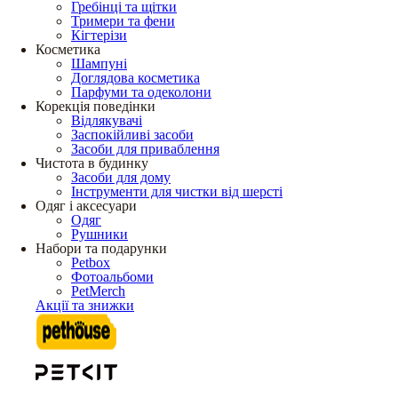
Гребінці та щітки
Тримери та фени
Кігтерізи
Косметика
Шампуні
Доглядова косметика
Парфуми та одеколони
Корекція поведінки
Відлякувачі
Заспокійливі засоби
Засоби для приваблення
Чистота в будинку
Засоби для дому
Інструменти для чистки від шерсті
Одяг і аксесуари
Одяг
Рушники
Набори та подарунки
Petbox
Фотоальбоми
PetMerch
Акції та знижки