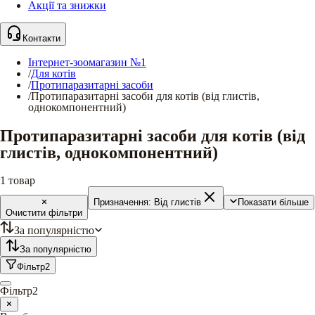
Акції та знижки
Контакти
Інтернет-зоомагазин №1
/
Для котів
/
Протипаразитарні засоби
/
Протипаразитарні засоби для котів (від глистів,
однокомпонентний)
Протипаразитарні засоби для котів (від
глистів, однокомпонентний)
1
товар
Призначення:
Від глистів
Показати більше
Очистити фільтри
За популярністю
За популярністю
Фільтр
2
Фільтр
2