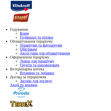
Годування
Корм
Годівниці та поїлки
Облаштування тераріуму
Тераріуми та фаунаріуми
Обігрівачі
Аксесуари для облаштування
Оформлення тераріуму
Декор для тераріуму
Грунти та наповнювачі
Ветеринарна аптека
Вітаміни та добавки
Догляд за тераріумом
Засоби для догляду
Акції та знижки