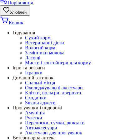
Порівняння
Улюблені
Кошик
Годування
Сухий корм
Ветеринарні дієти
Вологий корм
Замінники молока
Ласощі
Миски і контейнери для корму
Ігри та розваги
Іграшки
Домашній затишок
Спальні місця
Охолоджувальні аксесуари
Клітки, вольєри, дверцята
Сходинки
Smart-гаджети
Прогулянки і подорожі
Амуніція
Рулетки
Переноски, сумки, рюкзаки
Автоаксесуари
Аксесуари для прогулянок
Ветеринарна аптека