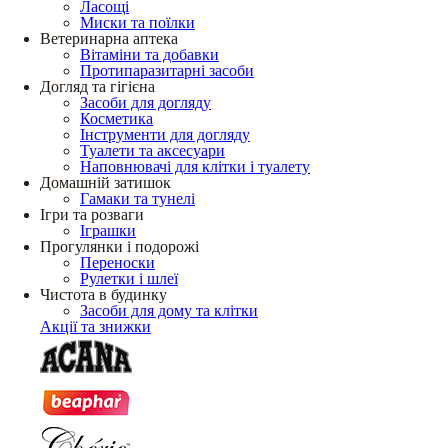
Ласощі
Миски та поїлки
Ветеринарна аптека
Вітаміни та добавки
Протипаразитарні засоби
Догляд та гігієна
Засоби для догляду
Косметика
Інструменти для догляду
Туалети та аксесуари
Наповнювачі для клітки і туалету
Домашній затишок
Гамаки та тунелі
Ігри та розваги
Іграшки
Прогулянки і подорожі
Переноски
Рулетки і шлеї
Чистота в будинку
Засоби для дому та клітки
Акції та знижки