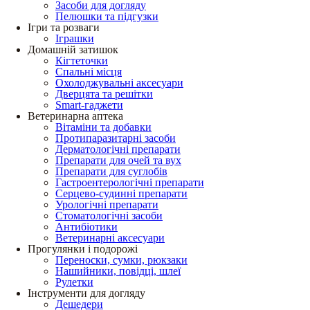
Засоби для догляду
Пелюшки та підгузки
Ігри та розваги
Іграшки
Домашній затишок
Кігтеточки
Спальні місця
Охолоджувальні аксесуари
Дверцята та решітки
Smart-гаджети
Ветеринарна аптека
Вітаміни та добавки
Протипаразитарні засоби
Дерматологічні препарати
Препарати для очей та вух
Препарати для суглобів
Гастроентерологічні препарати
Серцево-судинні препарати
Урологічні препарати
Стоматологічні засоби
Антибіотики
Ветеринарні аксесуари
Прогулянки і подорожі
Переноски, сумки, рюкзаки
Нашийники, повідці, шлеї
Рулетки
Інструменти для догляду
Дешедери