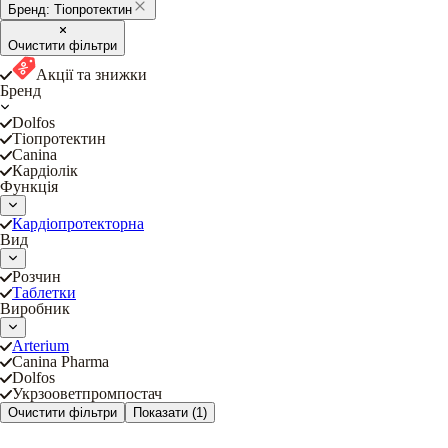
Бренд:
Тіопротектин
Очистити фільтри
Акції та знижки
Бренд
Dolfos
Тіопротектин
Canina
Кардіолік
Функція
Кардіопротекторна
Вид
Розчин
Таблетки
Виробник
Arterium
Canina Pharma
Dolfos
Укрзооветпромпостач
Очистити фільтри
Показати
(1)