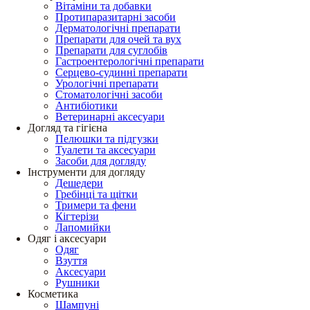
Вітаміни та добавки
Протипаразитарні засоби
Дерматологічні препарати
Препарати для очей та вух
Препарати для суглобів
Гастроентерологічні препарати
Серцево-судинні препарати
Урологічні препарати
Стоматологічні засоби
Антибіотики
Ветеринарні аксесуари
Догляд та гігієна
Пелюшки та підгузки
Туалети та аксесуари
Засоби для догляду
Інструменти для догляду
Дешедери
Гребінці та щітки
Тримери та фени
Кігтерізи
Лапомийки
Одяг і аксесуари
Одяг
Взуття
Аксесуари
Рушники
Косметика
Шампуні