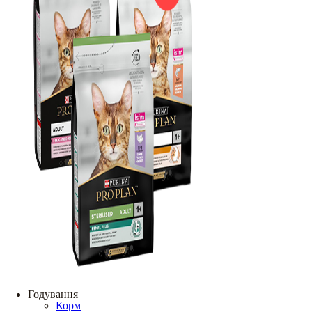
Годування
Корм