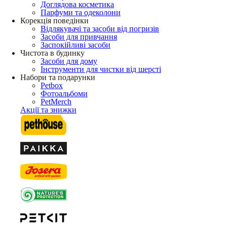
Доглядова косметика
Парфуми та одеколони
Корекція поведінки
Відлякувачі та засоби від погризів
Засоби для привчання
Заспокійливі засоби
Чистота в будинку
Засоби для дому
Інструменти для чистки від шерсті
Набори та подарунки
Petbox
Фотоальбоми
PetMerch
Акції та знижки