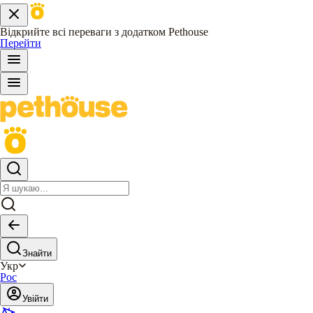
Відкрийте всі переваги з додатком Pethouse
Перейти
Знайти
Укр
Рос
Увійти