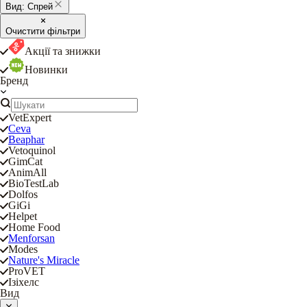
Вид:
Спрей
Очистити фільтри
Акції та знижки
Новинки
Бренд
VetExpert
Ceva
Beaphar
Vetoquinol
GimCat
AnimAll
BioTestLab
Dolfos
GiGi
Helpet
Home Food
Menforsan
Modes
Nature's Miracle
ProVET
Ізіхелс
Вид