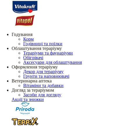
Годування
Корм
Годівниці та поїлки
Облаштування тераріуму
Тераріуми та фаунаріуми
Обігрівачі
Аксесуари для облаштування
Оформлення тераріуму
Декор для тераріуму
Грунти та наповнювачі
Ветеринарна аптека
Вітаміни та добавки
Догляд за тераріумом
Засоби для догляду
Акції та знижки