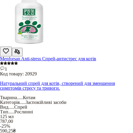
Menforsan Anti-stress Спрей-антистрес для котів
1
Код товару:
20929
Натуральний спрей для котів, створений для зменшення
симптомів стресу та тривоги.
Тварина
.....
Котам
Категорія
.....
Заспокійливі засоби
Вид
.....
Спрей
Тип
.....
Рослинні
125 мл
787,00
-25%
590,25
₴