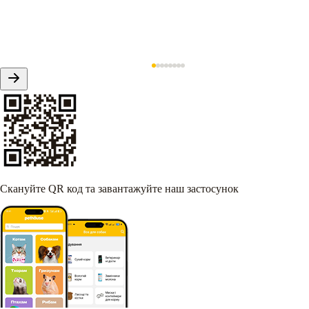
Скануйте QR код та завантажуйте наш застосунок