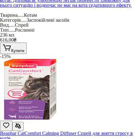
котів. Допомагає улюбленцю легше перенести тривожну для
нього ситуацію і водночас не має на кота седативного ефекту.
Тварина
.....
Котам
Категорія
.....
Заспокійливі засоби
Вид
.....
Спрей
Тип
.....
Рослинні
236 мл
616,00
₴
Купити
-15%
Beaphar CatComfort Calming Diffuser Спрей для зняття стресу в
котів