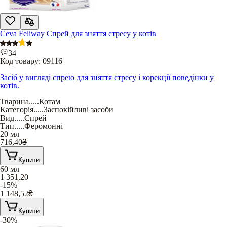
Ceva Feliway Спрей для зняття стресу у котів
34
Код товару:
09116
Засіб у вигляді спрею для зняття стресу і корекції поведінки у
котів.
Тварина
.....
Котам
Категорія
.....
Заспокійливі засоби
Вид
.....
Спрей
Тип
.....
Феромонні
20 мл
716,40
₴
Купити
60 мл
1 351,20
-15%
1 148,52
₴
Купити
-30%