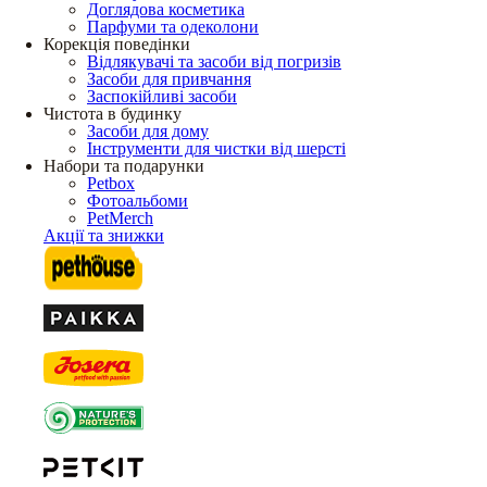
Доглядова косметика
Парфуми та одеколони
Корекція поведінки
Відлякувачі та засоби від погризів
Засоби для привчання
Заспокійливі засоби
Чистота в будинку
Засоби для дому
Інструменти для чистки від шерсті
Набори та подарунки
Petbox
Фотоальбоми
PetMerch
Акції та знижки