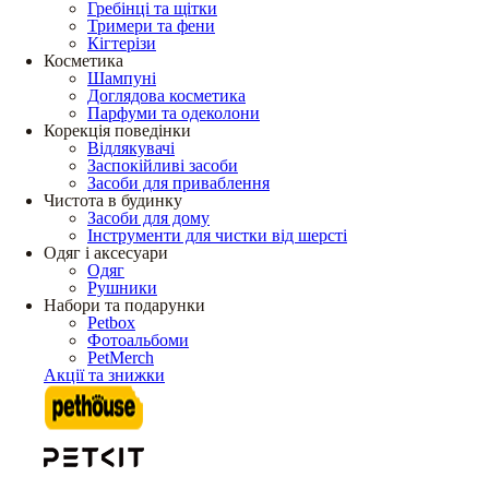
Гребінці та щітки
Тримери та фени
Кігтерізи
Косметика
Шампуні
Доглядова косметика
Парфуми та одеколони
Корекція поведінки
Відлякувачі
Заспокійливі засоби
Засоби для приваблення
Чистота в будинку
Засоби для дому
Інструменти для чистки від шерсті
Одяг і аксесуари
Одяг
Рушники
Набори та подарунки
Petbox
Фотоальбоми
PetMerch
Акції та знижки