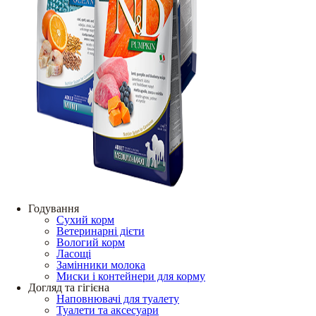
Годування
Сухий корм
Ветеринарні дієти
Вологий корм
Ласощі
Замінники молока
Миски і контейнери для корму
Догляд та гігієна
Наповнювачі для туалету
Туалети та аксесуари