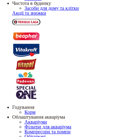
Чистота в будинку
Засоби для дому та клітки
Акції та знижки
Годування
Корм
Облаштування акваріума
Акваріуми
Фільтри для акваріума
Компресори та помпи
Обігрівачі