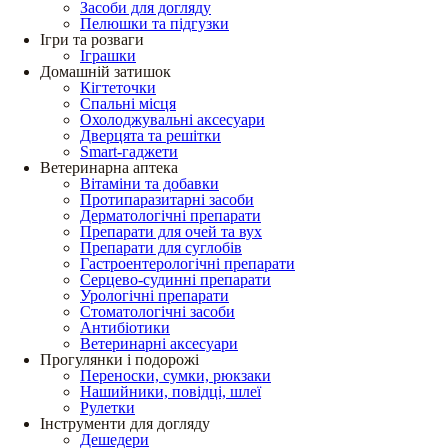
Засоби для догляду
Пелюшки та підгузки
Ігри та розваги
Іграшки
Домашній затишок
Кігтеточки
Спальні місця
Охолоджувальні аксесуари
Дверцята та решітки
Smart-гаджети
Ветеринарна аптека
Вітаміни та добавки
Протипаразитарні засоби
Дерматологічні препарати
Препарати для очей та вух
Препарати для суглобів
Гастроентерологічні препарати
Серцево-судинні препарати
Урологічні препарати
Стоматологічні засоби
Антибіотики
Ветеринарні аксесуари
Прогулянки і подорожі
Переноски, сумки, рюкзаки
Нашийники, повідці, шлеї
Рулетки
Інструменти для догляду
Дешедери