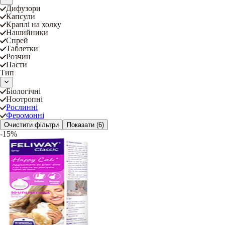
Дифузори
Капсули
Краплі на холку
Нашийники
Спрей
Таблетки
Розчин
Пасти
Тип
Біологічні
Ноотропні
Рослинні
Феромонні
Очистити фільтри
Показати
(6)
-15%