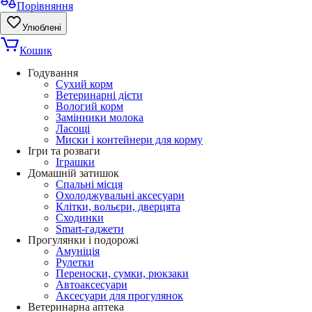
Порівняння
Улюблені
Кошик
Годування
Сухий корм
Ветеринарні дієти
Вологий корм
Замінники молока
Ласощі
Миски і контейнери для корму
Ігри та розваги
Іграшки
Домашній затишок
Спальні місця
Охолоджувальні аксесуари
Клітки, вольєри, дверцята
Сходинки
Smart-гаджети
Прогулянки і подорожі
Амуніція
Рулетки
Переноски, сумки, рюкзаки
Автоаксесуари
Аксесуари для прогулянок
Ветеринарна аптека