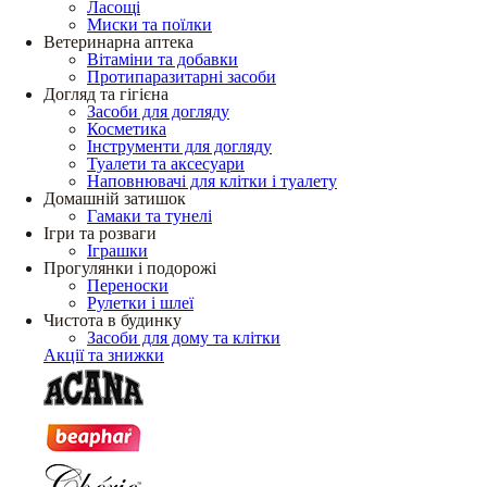
Ласощі
Миски та поїлки
Ветеринарна аптека
Вітаміни та добавки
Протипаразитарні засоби
Догляд та гігієна
Засоби для догляду
Косметика
Інструменти для догляду
Туалети та аксесуари
Наповнювачі для клітки і туалету
Домашній затишок
Гамаки та тунелі
Ігри та розваги
Іграшки
Прогулянки і подорожі
Переноски
Рулетки і шлеї
Чистота в будинку
Засоби для дому та клітки
Акції та знижки