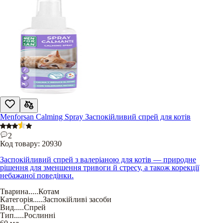
Menforsan Calming Spray Заспокійливий спрей для котів
2
Код товару:
20930
Заспокійливий спрей з валеріаною для котів — природне
рішення для зменшення тривоги й стресу, а також корекції
небажаної поведінки.
Тварина
.....
Котам
Категорія
.....
Заспокійливі засоби
Вид
.....
Спрей
Тип
.....
Рослинні