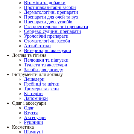
Вітаміни та добавки
Протипаразитарні засоби
Дерматологічні препарати
Препарати для очей та вух
Препарати для суглобів
Гастроентерологічні препарати
Серцево-судинні препарати
Урологічні препарати
Стоматологічні засоби
Антибіотики
Ветеринарні аксесуари
Догляд та гігієна
Пелюшки та підгузки
Туалети та аксесуари
Засоби для догляду
Інструменти для догляду
Дешедери
Гребінці та щітки
Тримери та фени
Кігтерізи
Лапомийки
Одяг і аксесуари
Одяг
Взуття
Аксесуари
Рушники
Косметика
Шампуні