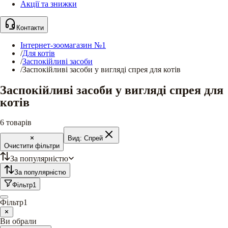
Акції та знижки
Контакти
Інтернет-зоомагазин №1
/
Для котів
/
Заспокійливі засоби
/
Заспокійливі засоби у вигляді спрея для котів
Заспокійливі засоби у вигляді спрея для
котів
6
товарів
Вид:
Спрей
Очистити фільтри
За популярністю
За популярністю
Фільтр
1
Фільтр
1
Ви обрали