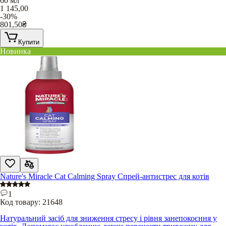
60 мл
1 145,00
-30%
801,50
₴
Купити
Новинка
Nature's Miracle Cat Calming Spray Спрей-антистрес для котів
1
Код товару:
21648
Натуральний засіб для зниження стресу і рівня занепокоєння у