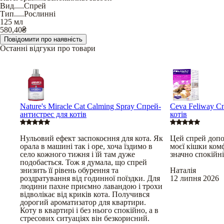
Вид
.....
Спрей
Тип
.....
Рослинні
125 мл
580,40
₴
Повідомити про наявність
Останні відгуки про товари
Nature's Miracle Cat Calming Spray Спрей-
Ceva Feliway Сп
антистрес для котів
котів
Нульовий ефект заспокоєння для кота. Як
Цей спрей допо
орала в машині так і оре, хоча їздимо в
моєї кішки ком
село кожного тижня і їй там дуже
значно спокійн
подобається. Тож я думала, що спрей
знизить її рівень обурення та
Наталія
роздратування від годинної поїздки. Для
12 липня 2026
людини пахне приємно лавандою і трохи
відволікає від криків кота. Получився
дорогий ароматизатор для квартири.
Коту в квартирі і без нього спокійно, а в
стресових ситуаціях він безкорисний.