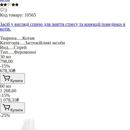
3
Код товару:
10565
Засіб у вигляді спрею для зняття стресу та корекції поведінки в
котів.
Тварина
.....
Котам
Категорія
.....
Заспокійливі засоби
Вид
.....
Спрей
Тип
.....
Феромонні
30 мл
798,00
-15%
678,30
₴
Купити
60 мл
1 268,60
-15%
1 078,31
₴
Купити
-25%