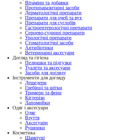
Вітаміни та добавки
Протипаразитарні засоби
Дерматологічні препарати
Препарати для очей та вух
Препарати для суглобів
Гастроентерологічні препарати
Серцево-судинні препарати
Урологічні препарати
Стоматологічні засоби
Антибіотики
Ветеринарні аксесуари
Догляд та гігієна
Пелюшки та підгузки
Туалети та аксесуари
Засоби для догляду
Інструменти для догляду
Дешедери
Гребінці та щітки
Тримери та фени
Кігтерізи
Лапомийки
Одяг і аксесуари
Одяг
Взуття
Аксесуари
Рушники
Косметика
Шампуні