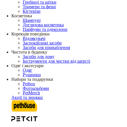
Гребінці та щітки
Тримери та фени
Кігтерізи
Косметика
Шампуні
Доглядова косметика
Парфуми та одеколони
Корекція поведінки
Відлякувачі
Заспокійливі засоби
Засоби для приваблення
Чистота в будинку
Засоби для дому
Інструменти для чистки від шерсті
Одяг і аксесуари
Одяг
Рушники
Набори та подарунки
Petbox
Фотоальбоми
PetMerch
Акції та знижки