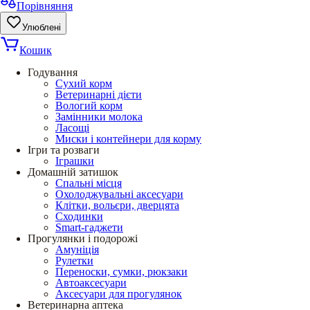
Порівняння
Улюблені
Кошик
Годування
Сухий корм
Ветеринарні дієти
Вологий корм
Замінники молока
Ласощі
Миски і контейнери для корму
Ігри та розваги
Іграшки
Домашній затишок
Спальні місця
Охолоджувальні аксесуари
Клітки, вольєри, дверцята
Сходинки
Smart-гаджети
Прогулянки і подорожі
Амуніція
Рулетки
Переноски, сумки, рюкзаки
Автоаксесуари
Аксесуари для прогулянок
Ветеринарна аптека