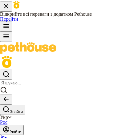
Відкрийте всі переваги з додатком Pethouse
Перейти
Знайти
Укр
Рос
Увійти