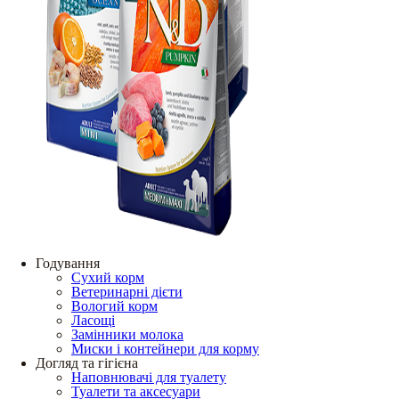
Годування
Сухий корм
Ветеринарні дієти
Вологий корм
Ласощі
Замінники молока
Миски і контейнери для корму
Догляд та гігієна
Наповнювачі для туалету
Туалети та аксесуари