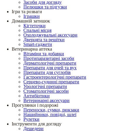
Засоби для догляду
Пелюшки та підгузки
Ігри та розваги
Іграшки
Домашній затишок
Кігтеточки
Спальні місця
Охолоджувальні аксесуари
Дверцята та решітки
Smart-гаджети
Ветеринарна аптека
Вітаміни та добавки
Протипаразитарні засоби
Дерматологічні препарати
Препарати для очей та вух
Препарати для суглобів
Гастроентерологічні препарати
Серцево-судинні препарати
Урологічні препарати
Стоматологічні засоби
Антибіотики
Ветеринарні аксесуари
Прогулянки і подорожі
Переноски, сумки, рюкзаки
Нашийники, повідці, шлеї
Рулетки
Інструменти для догляду
Дешедери