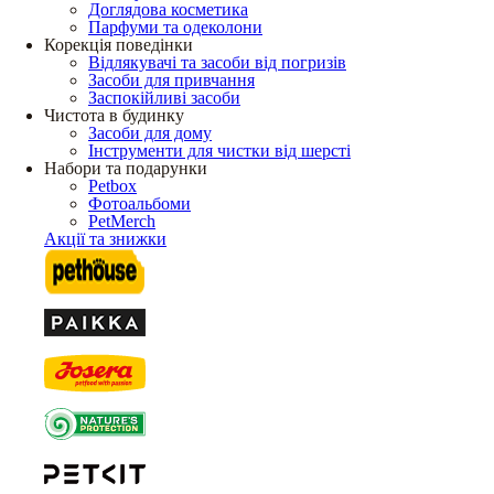
Доглядова косметика
Парфуми та одеколони
Корекція поведінки
Відлякувачі та засоби від погризів
Засоби для привчання
Заспокійливі засоби
Чистота в будинку
Засоби для дому
Інструменти для чистки від шерсті
Набори та подарунки
Petbox
Фотоальбоми
PetMerch
Акції та знижки