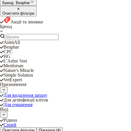
Бренд:
Beaphar
Очистити фільтри
Акції та знижки
Бренд
AnimAll
Beaphar
CPC
HG
L'Arbre Vert
Menforsan
Nature's Miracle
Simple Solution
VetExpert
Призначення
Для видалення запаху
Для дезінфекції кліток
Для очищення
Вид
Рідина
Спрей
Очистити фільтри
Показати
(4)