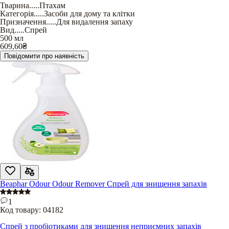
Тварина
.....
Птахам
Категорія
.....
Засоби для дому та клітки
Призначення
.....
Для видалення запаху
Вид
.....
Спрей
500 мл
609,60
₴
Повідомити про наявність
Beaphar Odour Odour Remover Спрей для знищення запахів
1
Код товару:
04182
Спрей з пробіотиками для знищення неприємних запахів