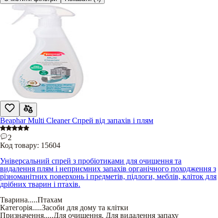
Beaphar Multi Cleaner Спрей від запахів і плям
2
Код товару:
15604
Універсальний спрей з пробіотиками для очищення та
видалення плям і неприємних запахів органічного походження з
різноманітних поверхонь і предметів, підлоги, меблів, кліток для
дрібних тварин і птахів.
Тварина
.....
Птахам
Категорія
.....
Засоби для дому та клітки
Призначення
.....
Для очищення
,
Для видалення запаху