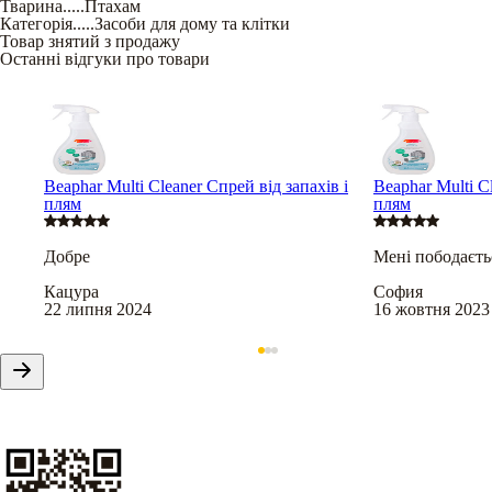
Тварина
.....
Птахам
Категорія
.....
Засоби для дому та клітки
Товар знятий з продажу
Останні відгуки про товари
Beaphar Multi Cleaner Спрей від запахів і
Beaphar Multi C
плям
плям
Добре
Мені пободаєть
Кацура
София
22 липня 2024
16 жовтня 2023