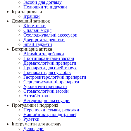
Засоби для догляду
Пелюшки та підгузки
Ігри та розваги
Іграшки
Домашній затишок
Кігтеточки
Спальні місця
Охолоджувальні аксесуари
Дверцята та решітки
Smart-гаджети
Ветеринарна аптека
Вітаміни та добавки
Протипаразитарні засоби
Дерматологічні препарати
Препарати для очей та вух
Препарати для суглобів
Гастроентерологічні препарати
Серцево-судинні препарати
Урологічні препарати
Стоматологічні засоби
Антибіотики
Ветеринарні аксесуари
Прогулянки і подорожі
Переноски, сумки, рюкзаки
Нашийники, повідці, шлеї
Рулетки
Інструменти для догляду
Дешедери