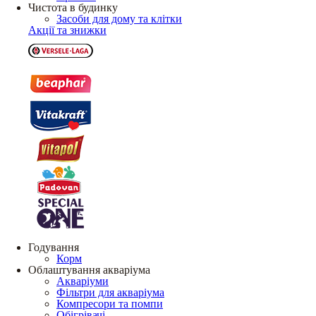
Чистота в будинку
Засоби для дому та клітки
Акції та знижки
Годування
Корм
Облаштування акваріума
Акваріуми
Фільтри для акваріума
Компресори та помпи
Обігрівачі