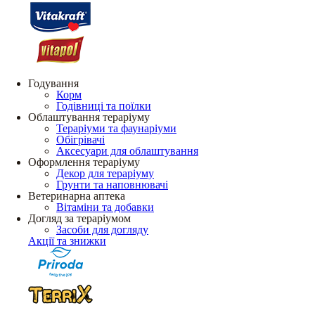
Годування
Корм
Годівниці та поїлки
Облаштування тераріуму
Тераріуми та фаунаріуми
Обігрівачі
Аксесуари для облаштування
Оформлення тераріуму
Декор для тераріуму
Грунти та наповнювачі
Ветеринарна аптека
Вітаміни та добавки
Догляд за тераріумом
Засоби для догляду
Акції та знижки