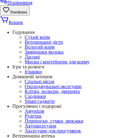
Порівняння
Улюблені
Кошик
Годування
Сухий корм
Ветеринарні дієти
Вологий корм
Замінники молока
Ласощі
Миски і контейнери для корму
Ігри та розваги
Іграшки
Домашній затишок
Спальні місця
Охолоджувальні аксесуари
Клітки, вольєри, дверцята
Сходинки
Smart-гаджети
Прогулянки і подорожі
Амуніція
Рулетки
Переноски, сумки, рюкзаки
Автоаксесуари
Аксесуари для прогулянок
Ветеринарна аптека