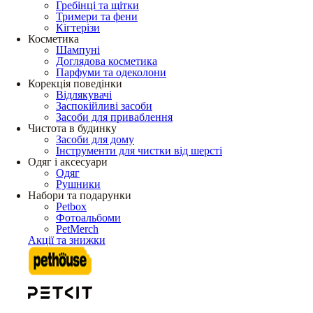
Гребінці та щітки
Тримери та фени
Кігтерізи
Косметика
Шампуні
Доглядова косметика
Парфуми та одеколони
Корекція поведінки
Відлякувачі
Заспокійливі засоби
Засоби для приваблення
Чистота в будинку
Засоби для дому
Інструменти для чистки від шерсті
Одяг і аксесуари
Одяг
Рушники
Набори та подарунки
Petbox
Фотоальбоми
PetMerch
Акції та знижки