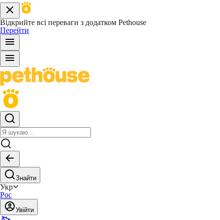
Відкрийте всі переваги з додатком Pethouse
Перейти
Знайти
Укр
Рос
Увійти