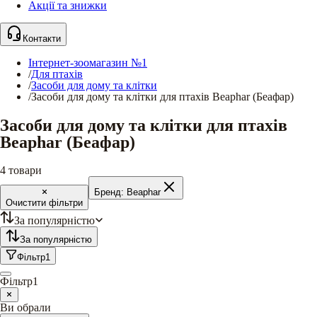
Акції та знижки
Контакти
Інтернет-зоомагазин №1
/
Для птахів
/
Засоби для дому та клітки
/
Засоби для дому та клітки для птахів Beaphar (Беафар)
Засоби для дому та клітки для птахів
Beaphar (Беафар)
4
товари
Бренд:
Beaphar
Очистити фільтри
За популярністю
За популярністю
Фільтр
1
Фільтр
1
Ви обрали