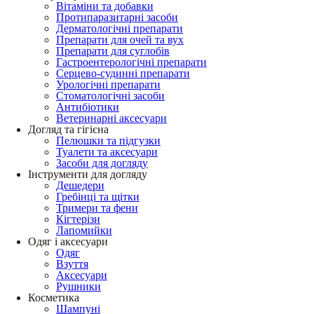
Вітаміни та добавки
Протипаразитарні засоби
Дерматологічні препарати
Препарати для очей та вух
Препарати для суглобів
Гастроентерологічні препарати
Серцево-судинні препарати
Урологічні препарати
Стоматологічні засоби
Антибіотики
Ветеринарні аксесуари
Догляд та гігієна
Пелюшки та підгузки
Туалети та аксесуари
Засоби для догляду
Інструменти для догляду
Дешедери
Гребінці та щітки
Тримери та фени
Кігтерізи
Лапомийки
Одяг і аксесуари
Одяг
Взуття
Аксесуари
Рушники
Косметика
Шампуні