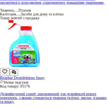
органічного походження, спричинених домашніми тваринами.
Тварина
.....
Птахам
Категорія
.....
Засоби для дому та клітки
Товар знятий з продажу
Beaphar Desinfektions Spray
Немає відгуків
Код товару:
05176
Дезінфікуючий спрей, призначений для дезінфекції різних
поверхонь, з якими стикаються тварини (клітки, миски, іграшки
та інше).