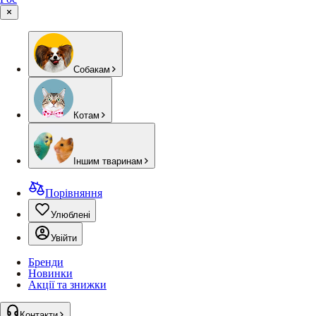
Собакам
Котам
Іншим тваринам
Порівняння
Улюблені
Увійти
Бренди
Новинки
Акції та знижки
Контакти