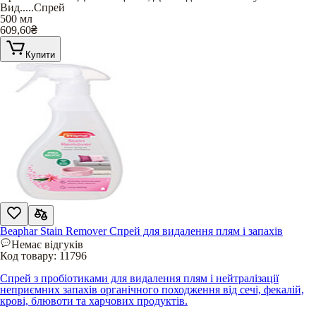
Вид
.....
Спрей
500 мл
609,60
₴
Купити
Beaphar Stain Remover Спрей для видалення плям і запахів
Немає відгуків
Код товару:
11796
Спрей з пробіотиками для видалення плям і нейтралізації
неприємних запахів органічного походження від сечі, фекалій,
крові, блювоти та харчових продуктів.