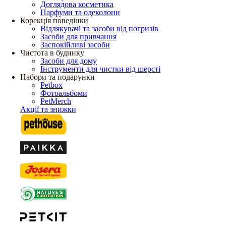
Доглядова косметика
Парфуми та одеколони
Корекція поведінки
Відлякувачі та засоби від погризів
Засоби для привчання
Заспокійливі засоби
Чистота в будинку
Засоби для дому
Інструменти для чистки від шерсті
Набори та подарунки
Petbox
Фотоальбоми
PetMerch
Акції та знижки