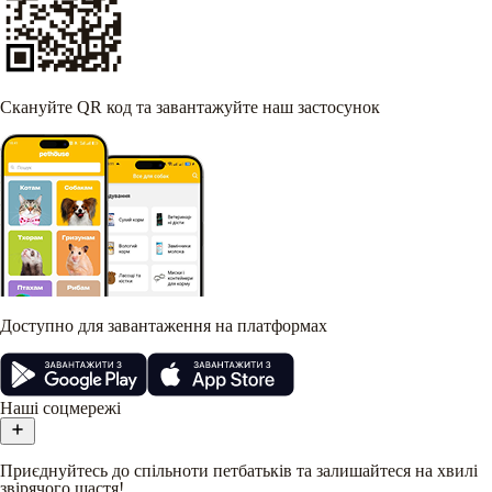
Скануйте QR код та завантажуйте наш застосунок
Доступно для завантаження на платформах
Наші соцмережі
Приєднуйтесь до спільноти петбатьків та залишайтеся на хвилі
звірячого щастя!