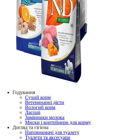
Годування
Сухий корм
Ветеринарні дієти
Вологий корм
Ласощі
Замінники молока
Миски і контейнери для корму
Догляд та гігієна
Наповнювачі для туалету
Туалети та аксесуари