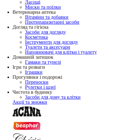
Ласощі
Миски та поїлки
Ветеринарна аптека
Вітаміни та добавки
Протипаразитарні засоби
Догляд та гігієна
Засоби для догляду
Косметика
Інструменти для догляду
Туалети та аксесуари
Наповнювачі для клітки і туалету
Домашній затишок
Гамаки та тунелі
Ігри та розваги
Іграшки
Прогулянки і подорожі
Переноски
Рулетки і шлеї
Чистота в будинку
Засоби для дому та клітки
Акції та знижки