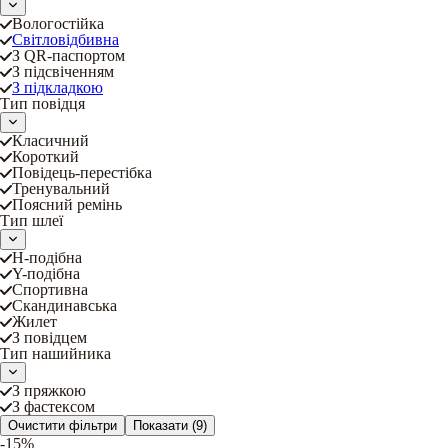
Вологостійка
Світловідбивна
З QR-паспортом
З підсвіченням
З підкладкою
Тип повідця
Класичний
Короткий
Повідець-перестібка
Тренувальний
Поясний ремінь
Тип шлеї
Н-подібна
Y-подібна
Спортивна
Скандинавська
Жилет
З повідцем
Тип нашийника
З пряжкою
З фастексом
Очистити фільтри
Показати
(9)
-15%