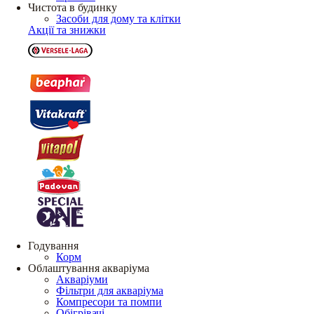
Чистота в будинку
Засоби для дому та клітки
Акції та знижки
Годування
Корм
Облаштування акваріума
Акваріуми
Фільтри для акваріума
Компресори та помпи
Обігрівачі