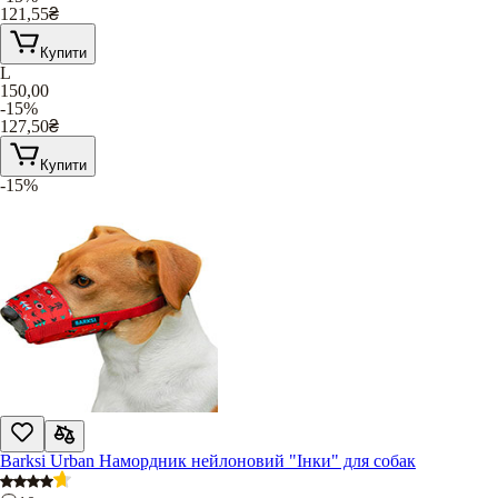
121,55
₴
Купити
L
150,00
-15%
127,50
₴
Купити
-15%
Barksi Urban Намордник нейлоновий "Інки" для собак