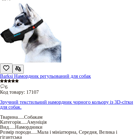
Barksi Намордник регульований для собак
6
Код товару:
17107
Зручний текстильний намордник чорного кольору із 3D-сітки
для собак.
Тварина
.....
Собакам
Категорія
.....
Амуніція
Вид
.....
Намордники
Розмір породи
.....
Мала і мініатюрна
,
Середня
,
Велика і
гігантська