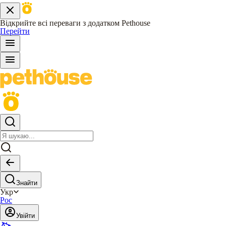
Відкрийте всі переваги з додатком Pethouse
Перейти
Знайти
Укр
Рос
Увійти