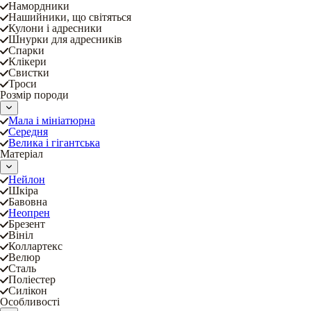
Намордники
Нашийники, що світяться
Кулони і адресники
Шнурки для адресників
Спарки
Клікери
Свистки
Троси
Розмір породи
Мала і мініатюрна
Середня
Велика і гігантська
Матеріал
Нейлон
Шкіра
Бавовна
Неопрен
Брезент
Вініл
Коллартекс
Велюр
Сталь
Поліестер
Силікон
Особливості