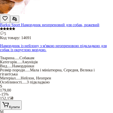
Barksi Sport Намордник неопреновий для собак, рожевий
5
Код товару:
14691
Намордник із нейлону з м'якою неопреновою підкладкою для
собак із округлою мордою.
Тварина
.....
Собакам
Категорія
.....
Амуніція
Вид
.....
Намордники
Розмір породи
.....
Мала і мініатюрна
,
Середня
,
Велика і
гігантська
Матеріал
.....
Нейлон
,
Неопрен
Особливості
.....
З підкладкою
S
179,00
-15%
152,15
₴
Купити
M