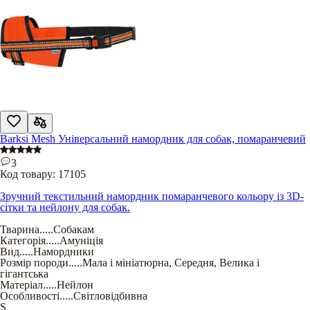
Barksi Mesh Універсальний намордник для собак, помаранчевий
3
Код товару:
17105
Зручний текстильний намордник помаранчевого кольору із 3D-
сітки та нейлону для собак.
Тварина
.....
Собакам
Категорія
.....
Амуніція
Вид
.....
Намордники
Розмір породи
.....
Мала і мініатюрна
,
Середня
,
Велика і
гігантська
Матеріал
.....
Нейлон
Особливості
.....
Світловідбивна
S