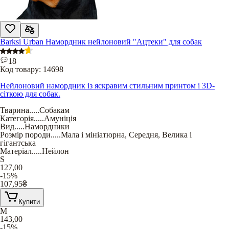
Barksi Urban Намордник нейлоновий "Ацтеки" для собак
18
Код товару:
14698
Нейлоновий намордник із яскравим стильним принтом і 3D-
сіткою для собак.
Тварина
.....
Собакам
Категорія
.....
Амуніція
Вид
.....
Намордники
Розмір породи
.....
Мала і мініатюрна
,
Середня
,
Велика і
гігантська
Матеріал
.....
Нейлон
S
127,00
-15%
107,95
₴
Купити
M
143,00
-15%