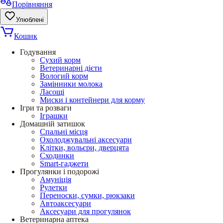
Порівняння
Улюблені
Кошик
Годування
Сухий корм
Ветеринарні дієти
Вологий корм
Замінники молока
Ласощі
Миски і контейнери для корму
Ігри та розваги
Іграшки
Домашній затишок
Спальні місця
Охолоджувальні аксесуари
Клітки, вольєри, дверцята
Сходинки
Smart-гаджети
Прогулянки і подорожі
Амуніція
Рулетки
Переноски, сумки, рюкзаки
Автоаксесуари
Аксесуари для прогулянок
Ветеринарна аптека