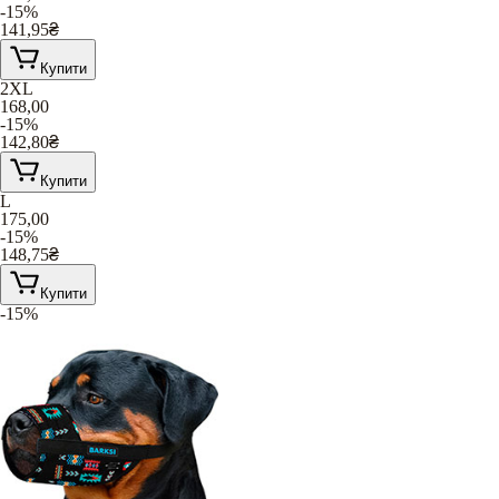
-15%
141,95
₴
Купити
2XL
168,00
-15%
142,80
₴
Купити
L
175,00
-15%
148,75
₴
Купити
-15%