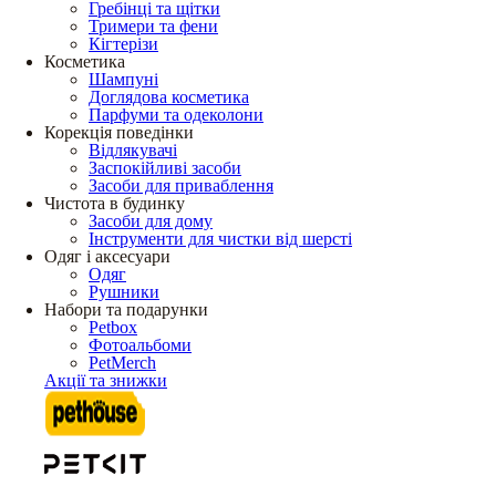
Гребінці та щітки
Тримери та фени
Кігтерізи
Косметика
Шампуні
Доглядова косметика
Парфуми та одеколони
Корекція поведінки
Відлякувачі
Заспокійливі засоби
Засоби для приваблення
Чистота в будинку
Засоби для дому
Інструменти для чистки від шерсті
Одяг і аксесуари
Одяг
Рушники
Набори та подарунки
Petbox
Фотоальбоми
PetMerch
Акції та знижки