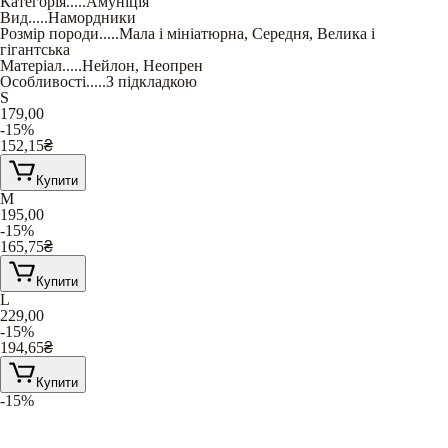
Категорія
.....
Амуніція
Вид
.....
Намордники
Розмір породи
.....
Мала і мініатюрна
,
Середня
,
Велика і
гігантська
Матеріал
.....
Нейлон
,
Неопрен
Особливості
.....
З підкладкою
S
179,00
-15%
152,15
₴
Купити
M
195,00
-15%
165,75
₴
Купити
L
229,00
-15%
194,65
₴
Купити
-15%