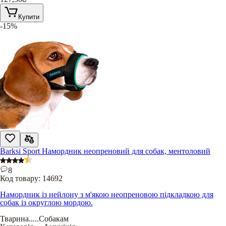
Купити
-15%
Barksi Sport Намордник неопреновий для собак, ментоловий
8
Код товару:
14692
Намордник із нейлону з м'якою неопреновою підкладкою для
собак із округлою мордою.
Тварина
.....
Собакам