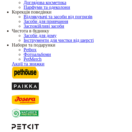
Доглядова косметика
Парфуми та одеколони
Корекція поведінки
Відлякувачі та засоби від погризів
Засоби для привчання
Заспокійливі засоби
Чистота в будинку
Засоби для дому
Інструменти для чистки від шерсті
Набори та подарунки
Petbox
Фотоальбоми
PetMerch
Акції та знижки