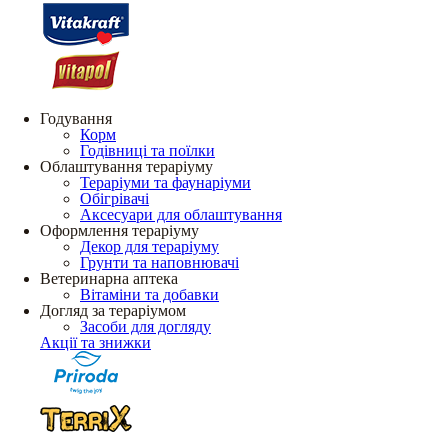
Годування
Корм
Годівниці та поїлки
Облаштування тераріуму
Тераріуми та фаунаріуми
Обігрівачі
Аксесуари для облаштування
Оформлення тераріуму
Декор для тераріуму
Грунти та наповнювачі
Ветеринарна аптека
Вітаміни та добавки
Догляд за тераріумом
Засоби для догляду
Акції та знижки