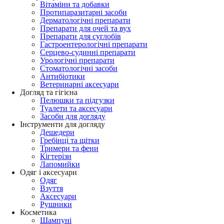
Вітаміни та добавки
Протипаразитарні засоби
Дерматологічні препарати
Препарати для очей та вух
Препарати для суглобів
Гастроентерологічні препарати
Серцево-судинні препарати
Урологічні препарати
Стоматологічні засоби
Антибіотики
Ветеринарні аксесуари
Догляд та гігієна
Пелюшки та підгузки
Туалети та аксесуари
Засоби для догляду
Інструменти для догляду
Дешедери
Гребінці та щітки
Тримери та фени
Кігтерізи
Лапомийки
Одяг і аксесуари
Одяг
Взуття
Аксесуари
Рушники
Косметика
Шампуні