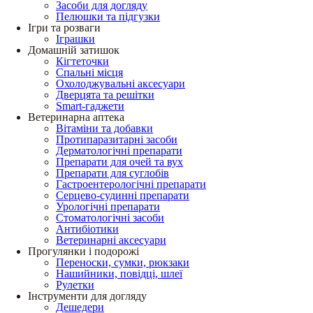
Засоби для догляду
Пелюшки та підгузки
Ігри та розваги
Іграшки
Домашній затишок
Кігтеточки
Спальні місця
Охолоджувальні аксесуари
Дверцята та решітки
Smart-гаджети
Ветеринарна аптека
Вітаміни та добавки
Протипаразитарні засоби
Дерматологічні препарати
Препарати для очей та вух
Препарати для суглобів
Гастроентерологічні препарати
Серцево-судинні препарати
Урологічні препарати
Стоматологічні засоби
Антибіотики
Ветеринарні аксесуари
Прогулянки і подорожі
Переноски, сумки, рюкзаки
Нашийники, повідці, шлеї
Рулетки
Інструменти для догляду
Дешедери