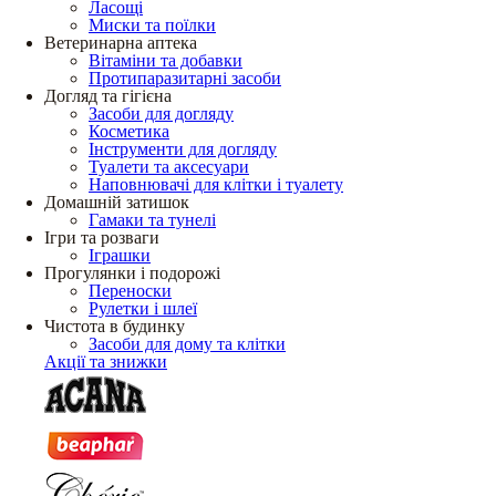
Ласощі
Миски та поїлки
Ветеринарна аптека
Вітаміни та добавки
Протипаразитарні засоби
Догляд та гігієна
Засоби для догляду
Косметика
Інструменти для догляду
Туалети та аксесуари
Наповнювачі для клітки і туалету
Домашній затишок
Гамаки та тунелі
Ігри та розваги
Іграшки
Прогулянки і подорожі
Переноски
Рулетки і шлеї
Чистота в будинку
Засоби для дому та клітки
Акції та знижки