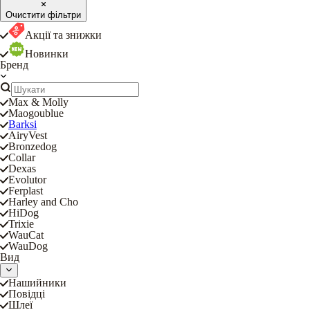
Очистити фільтри
Акції та знижки
Новинки
Бренд
Max & Molly
Maogoublue
Barksi
AiryVest
Bronzedog
Collar
Dexas
Evolutor
Ferplast
Harley and Cho
HiDog
Trixie
WauCat
WauDog
Вид
Нашийники
Повідці
Шлеї