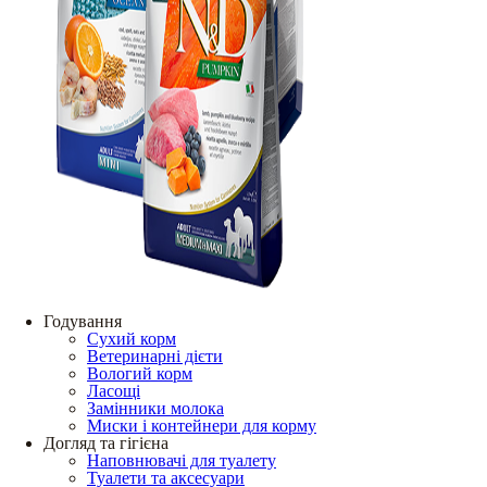
Годування
Сухий корм
Ветеринарні дієти
Вологий корм
Ласощі
Замінники молока
Миски і контейнери для корму
Догляд та гігієна
Наповнювачі для туалету
Туалети та аксесуари