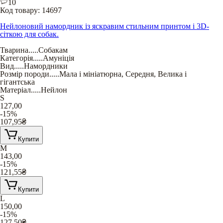
10
Код товару:
14697
Нейлоновий намордник із яскравим стильним принтом і 3D-
сіткою для собак.
Тварина
.....
Собакам
Категорія
.....
Амуніція
Вид
.....
Намордники
Розмір породи
.....
Мала і мініатюрна
,
Середня
,
Велика і
гігантська
Матеріал
.....
Нейлон
S
127,00
-15%
107,95
₴
Купити
M
143,00
-15%
121,55
₴
Купити
L
150,00
-15%
127,50
₴