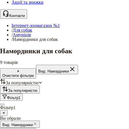
Акції та знижки
Контакти
Інтернет-зоомагазин №1
/
Для собак
/
Амуніція
/
Намордники для собак
Намордники для собак
9
товарів
Вид:
Намордники
Очистити фільтри
За популярністю
За популярністю
Фільтр
1
Фільтр
1
Ви обрали
Вид:
Намордники