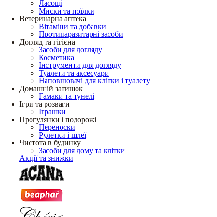
Ласощі
Миски та поїлки
Ветеринарна аптека
Вітаміни та добавки
Протипаразитарні засоби
Догляд та гігієна
Засоби для догляду
Косметика
Інструменти для догляду
Туалети та аксесуари
Наповнювачі для клітки і туалету
Домашній затишок
Гамаки та тунелі
Ігри та розваги
Іграшки
Прогулянки і подорожі
Переноски
Рулетки і шлеї
Чистота в будинку
Засоби для дому та клітки
Акції та знижки