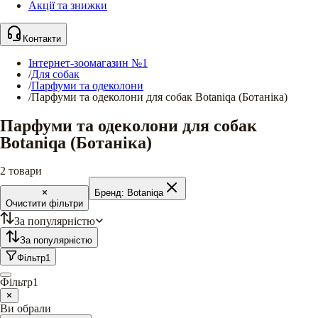
Акції та знижки
Контакти
Інтернет-зоомагазин №1
/
Для собак
/
Парфуми та одеколони
/
Парфуми та одеколони для собак Botaniqa (Ботаніка)
Парфуми та одеколони для собак
Botaniqa (Ботаніка)
2
товари
Бренд:
Botaniqa
Очистити фільтри
За популярністю
За популярністю
Фільтр
1
Фільтр
1
Ви обрали