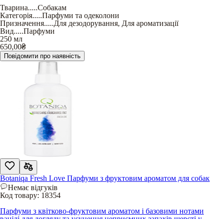
Тварина
.....
Собакам
Категорія
.....
Парфуми та одеколони
Призначення
.....
Для дезодорування
,
Для ароматизації
Вид
.....
Парфуми
250 мл
650,00
₴
Повідомити про наявність
Botaniqa Fresh Love Парфуми з фруктовим ароматом для собак
Немає відгуків
Код товару:
18354
Парфуми з квітково-фруктовим ароматом і базовими нотами
ванілі для догляду та усунення неприємних запахів шерсті у