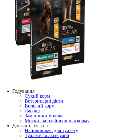
Годування
Сухий корм
Ветеринарні дієти
Вологий корм
Ласощі
Замінники молока
Миски і контейнери для корму
Догляд та гігієна
Наповнювачі для туалету
Туалети та аксесуари