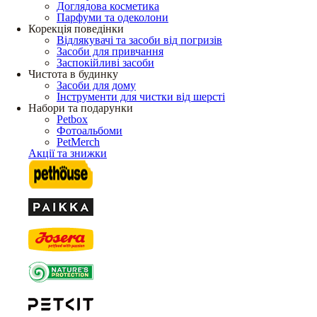
Доглядова косметика
Парфуми та одеколони
Корекція поведінки
Відлякувачі та засоби від погризів
Засоби для привчання
Заспокійливі засоби
Чистота в будинку
Засоби для дому
Інструменти для чистки від шерсті
Набори та подарунки
Petbox
Фотоальбоми
PetMerch
Акції та знижки