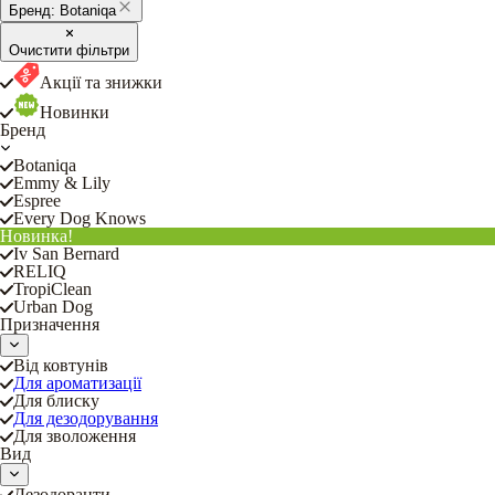
Бренд:
Botaniqa
Очистити фільтри
Акції та знижки
Новинки
Бренд
Botaniqa
Emmy & Lily
Espree
Every Dog Knows
Новинка!
Iv San Bernard
RELIQ
TropiClean
Urban Dog
Призначення
Від ковтунів
Для ароматизації
Для блиску
Для дезодорування
Для зволоження
Вид
Дезодоранти