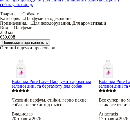
собак усіх порід.
Тварина
.....
Собакам
Категорія
.....
Парфуми та одеколони
Призначення
.....
Для дезодорування
,
Для ароматизації
Вид
.....
Парфуми
250 мл
650,00
₴
Повідомити про наявність
Останні відгуки про товари
Botaniqa Pure Love Парфуми з ароматом
Botaniqa Pure 
зеленої дині та бергамоту для собак
зеленої дині та
Чудовий парфум, стійки, гарно пахне,
Все супер, но м
собака не чихає від нього
а так все отлич
Владислав
Анастасія
20 травня 2026
17 травня 2026