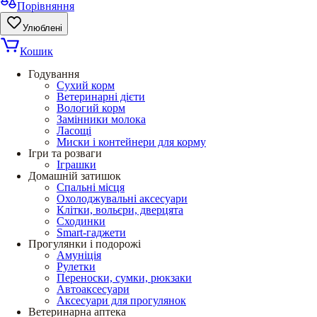
Порівняння
Улюблені
Кошик
Годування
Сухий корм
Ветеринарні дієти
Вологий корм
Замінники молока
Ласощі
Миски і контейнери для корму
Ігри та розваги
Іграшки
Домашній затишок
Спальні місця
Охолоджувальні аксесуари
Клітки, вольєри, дверцята
Сходинки
Smart-гаджети
Прогулянки і подорожі
Амуніція
Рулетки
Переноски, сумки, рюкзаки
Автоаксесуари
Аксесуари для прогулянок
Ветеринарна аптека