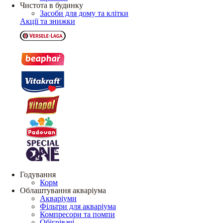
Чистота в будинку
Засоби для дому та клітки
Акції та знижки
Годування
Корм
Облаштування акваріума
Акваріуми
Фільтри для акваріума
Компресори та помпи
Обігрівачі