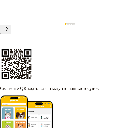
Скануйте QR код та завантажуйте наш застосунок