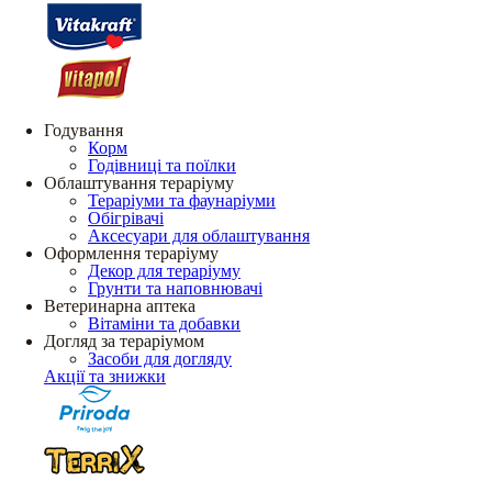
Годування
Корм
Годівниці та поїлки
Облаштування тераріуму
Тераріуми та фаунаріуми
Обігрівачі
Аксесуари для облаштування
Оформлення тераріуму
Декор для тераріуму
Грунти та наповнювачі
Ветеринарна аптека
Вітаміни та добавки
Догляд за тераріумом
Засоби для догляду
Акції та знижки