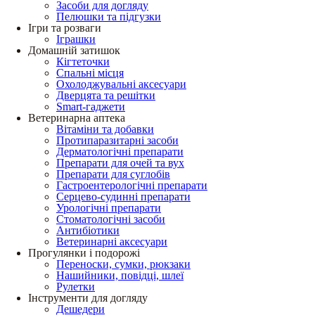
Засоби для догляду
Пелюшки та підгузки
Ігри та розваги
Іграшки
Домашній затишок
Кігтеточки
Спальні місця
Охолоджувальні аксесуари
Дверцята та решітки
Smart-гаджети
Ветеринарна аптека
Вітаміни та добавки
Протипаразитарні засоби
Дерматологічні препарати
Препарати для очей та вух
Препарати для суглобів
Гастроентерологічні препарати
Серцево-судинні препарати
Урологічні препарати
Стоматологічні засоби
Антибіотики
Ветеринарні аксесуари
Прогулянки і подорожі
Переноски, сумки, рюкзаки
Нашийники, повідці, шлеї
Рулетки
Інструменти для догляду
Дешедери