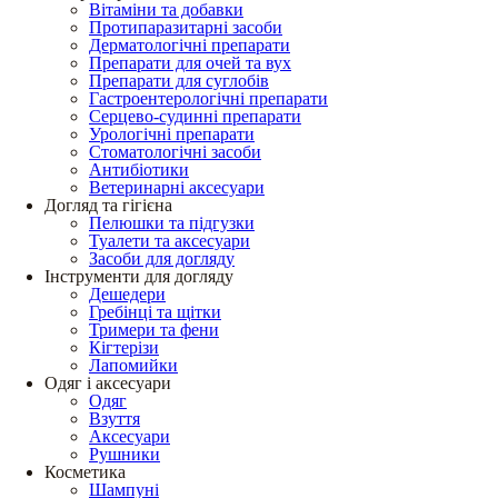
Вітаміни та добавки
Протипаразитарні засоби
Дерматологічні препарати
Препарати для очей та вух
Препарати для суглобів
Гастроентерологічні препарати
Серцево-судинні препарати
Урологічні препарати
Стоматологічні засоби
Антибіотики
Ветеринарні аксесуари
Догляд та гігієна
Пелюшки та підгузки
Туалети та аксесуари
Засоби для догляду
Інструменти для догляду
Дешедери
Гребінці та щітки
Тримери та фени
Кігтерізи
Лапомийки
Одяг і аксесуари
Одяг
Взуття
Аксесуари
Рушники
Косметика
Шампуні