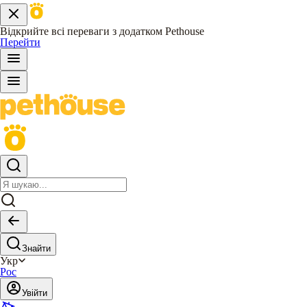
Відкрийте всі переваги з додатком Pethouse
Перейти
Знайти
Укр
Рос
Увійти