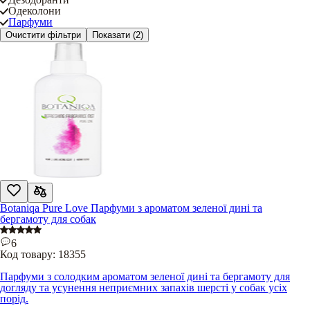
Одеколони
Парфуми
Очистити фільтри
Показати
(2)
Botaniqa Pure Love Парфуми з ароматом зеленої дині та
бергамоту для собак
6
Код товару:
18355
Парфуми з солодким ароматом зеленої дині та бергамоту для
догляду та усунення неприємних запахів шерсті у собак усіх
порід.