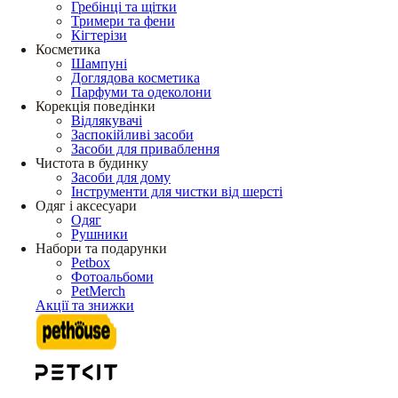
Гребінці та щітки
Тримери та фени
Кігтерізи
Косметика
Шампуні
Доглядова косметика
Парфуми та одеколони
Корекція поведінки
Відлякувачі
Заспокійливі засоби
Засоби для приваблення
Чистота в будинку
Засоби для дому
Інструменти для чистки від шерсті
Одяг і аксесуари
Одяг
Рушники
Набори та подарунки
Petbox
Фотоальбоми
PetMerch
Акції та знижки