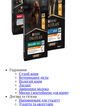
Годування
Сухий корм
Ветеринарні дієти
Вологий корм
Ласощі
Замінники молока
Миски і контейнери для корму
Догляд та гігієна
Наповнювачі для туалету
Туалети та аксесуари