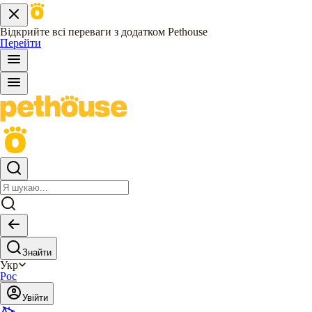
Відкрийте всі переваги з додатком Pethouse
Перейти
Знайти
Укр
Рос
Увійти