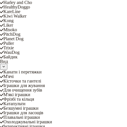
Harley and Cho
HealthyDoggo
KareLine
Kiwi Walker
Kong
Liker
Misoko
PitchDog
Planet Dog
Puller
Trixie
WauDog
Байдик
Вид
Канати і перетяжки
М'ячі
Кісточки та гантелі
Іграшки для жування
Для очищення зубів
М'які іграшки
Фрізбі та кільця
Катапульти
Безшумні іграшки
Іграшки для ласощів
Плавальні іграшки
Охолоджувальні іграшки
Інтерактивні іграшки