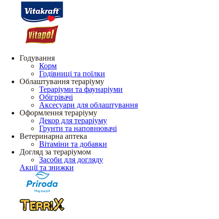
Годування
Корм
Годівниці та поїлки
Облаштування тераріуму
Тераріуми та фаунаріуми
Обігрівачі
Аксесуари для облаштування
Оформлення тераріуму
Декор для тераріуму
Грунти та наповнювачі
Ветеринарна аптека
Вітаміни та добавки
Догляд за тераріумом
Засоби для догляду
Акції та знижки