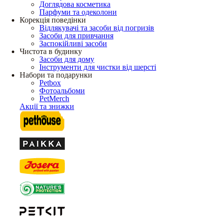
Доглядова косметика
Парфуми та одеколони
Корекція поведінки
Відлякувачі та засоби від погризів
Засоби для привчання
Заспокійливі засоби
Чистота в будинку
Засоби для дому
Інструменти для чистки від шерсті
Набори та подарунки
Petbox
Фотоальбоми
PetMerch
Акції та знижки