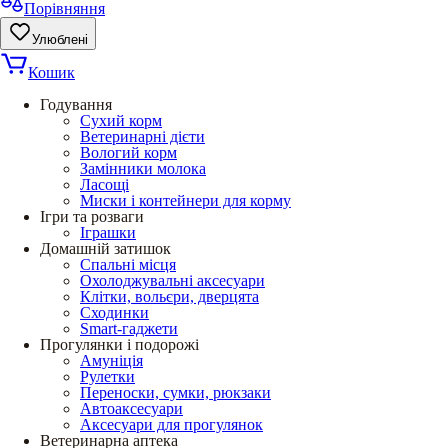
Порівняння
Улюблені
Кошик
Годування
Сухий корм
Ветеринарні дієти
Вологий корм
Замінники молока
Ласощі
Миски і контейнери для корму
Ігри та розваги
Іграшки
Домашній затишок
Спальні місця
Охолоджувальні аксесуари
Клітки, вольєри, дверцята
Сходинки
Smart-гаджети
Прогулянки і подорожі
Амуніція
Рулетки
Переноски, сумки, рюкзаки
Автоаксесуари
Аксесуари для прогулянок
Ветеринарна аптека