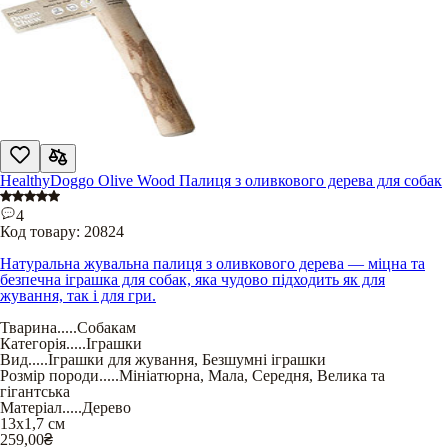
HealthyDoggo Olive Wood Палиця з оливкового дерева для собак
4
Код товару:
20824
Натуральна жувальна палиця з оливкового дерева — міцна та
безпечна іграшка для собак, яка чудово підходить як для
жування, так і для гри.
Тварина
.....
Собакам
Категорія
.....
Іграшки
Вид
.....
Іграшки для жування
,
Безшумні іграшки
Розмір породи
.....
Мініатюрна
,
Мала
,
Середня
,
Велика та
гігантська
Матеріал
.....
Дерево
13х1,7 см
259,00
₴