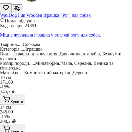
WauDog Fun Wooden Іграшка "Ріг" для собак
Немає відгуків
Код товару:
21391
Міцна жувальна іграшка у вигляді рогу для собак.
Тварина
.....
Собакам
Категорія
.....
Іграшки
Вид
.....
Іграшки для жування
,
Для очищення зубів
,
Безшумні
іграшки
Розмір породи
.....
Мініатюрна
,
Мала
,
Середня
,
Велика та
гігантська
Матеріал
.....
Композитний матеріал
,
Дерево
10 см
171,00
-15%
145,35
₴
Купити
14 см
245,00
-15%
208,25
₴
Купити