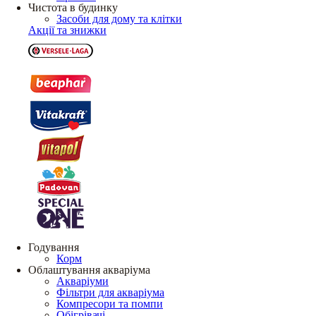
Чистота в будинку
Засоби для дому та клітки
Акції та знижки
Годування
Корм
Облаштування акваріума
Акваріуми
Фільтри для акваріума
Компресори та помпи
Обігрівачі