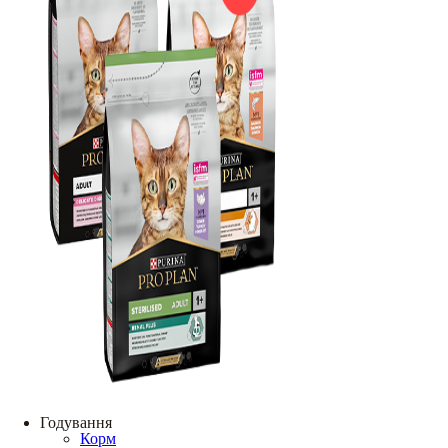
Годування
Корм