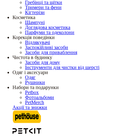
Гребінці та щітки
Тримери та фени
Кігтерізи
Косметика
Шампуні
Доглядова косметика
Парфуми та одеколони
Корекція поведінки
Відлякувачі
Заспокійливі засоби
Засоби для приваблення
Чистота в будинку
Засоби для дому
Інструменти для чистки від шерсті
Одяг і аксесуари
Одяг
Рушники
Набори та подарунки
Petbox
Фотоальбоми
PetMerch
Акції та знижки