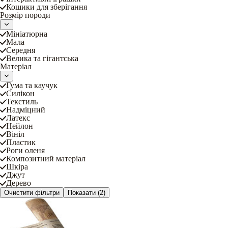
Кошики для зберігання
Розмір породи
Мініатюрна
Мала
Середня
Велика та гігантська
Матеріал
Гума та каучук
Силікон
Текстиль
Надміцний
Латекс
Нейлон
Вініл
Пластик
Роги оленя
Композитний матеріал
Шкіра
Джут
Дерево
Очистити фільтри
Показати
(2)