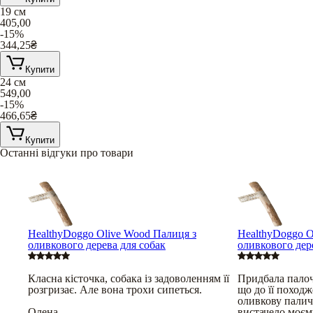
19 см
405,00
-15%
344,25
₴
Купити
24 см
549,00
-15%
466,65
₴
Купити
Останні відгуки про товари
HealthyDoggo Olive Wood Палиця з
HealthyDoggo O
оливкового дерева для собак
оливкового дер
Класна кісточка, собака із задоволенням її
Придбала палочк
розгризає. Але вона трохи сипеться.
що до її походж
оливкову паличк
Олена
вистачело моєм