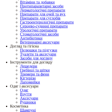
Вітаміни та добавки
Протипаразитарні засоби
Дерматологічні препарати
Препарати для очей та вух
Препарати для суглобів
Гастроентерологічні препарати
Серцево-судинні препарати
Урологічні препарати
Стоматологічні засоби
Антибіотики
Ветеринарні аксесуари
Догляд та гігієна
Пелюшки та підгузки
Туалети та аксесуари
Засоби для догляду
Інструменти для догляду
Дешедери
Гребінці та щітки
Тримери та фени
Кігтерізи
Лапомийки
Одяг і аксесуари
Одяг
Взуття
Аксесуари
Рушники
Косметика
Шампуні