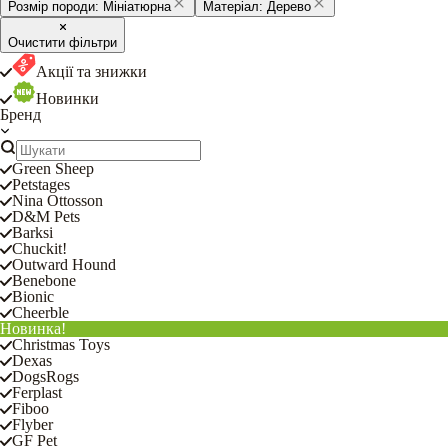
Розмір породи:
Мініатюрна
Матеріал:
Дерево
Очистити фільтри
Акції та знижки
Новинки
Бренд
Green Sheep
Petstages
Nina Ottosson
D&M Pets
Barksi
Chuckit!
Outward Hound
Benebone
Bionic
Cheerble
Новинка!
Christmas Toys
Dexas
DogsRogs
Ferplast
Fiboo
Flyber
GF Pet