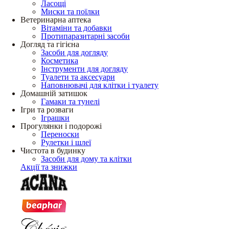
Ласощі
Миски та поїлки
Ветеринарна аптека
Вітаміни та добавки
Протипаразитарні засоби
Догляд та гігієна
Засоби для догляду
Косметика
Інструменти для догляду
Туалети та аксесуари
Наповнювачі для клітки і туалету
Домашній затишок
Гамаки та тунелі
Ігри та розваги
Іграшки
Прогулянки і подорожі
Переноски
Рулетки і шлеї
Чистота в будинку
Засоби для дому та клітки
Акції та знижки