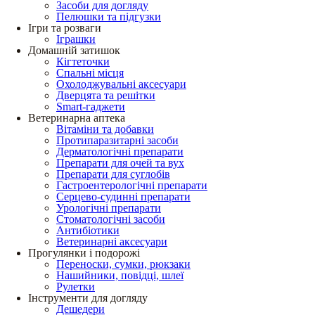
Засоби для догляду
Пелюшки та підгузки
Ігри та розваги
Іграшки
Домашній затишок
Кігтеточки
Спальні місця
Охолоджувальні аксесуари
Дверцята та решітки
Smart-гаджети
Ветеринарна аптека
Вітаміни та добавки
Протипаразитарні засоби
Дерматологічні препарати
Препарати для очей та вух
Препарати для суглобів
Гастроентерологічні препарати
Серцево-судинні препарати
Урологічні препарати
Стоматологічні засоби
Антибіотики
Ветеринарні аксесуари
Прогулянки і подорожі
Переноски, сумки, рюкзаки
Нашийники, повідці, шлеї
Рулетки
Інструменти для догляду
Дешедери