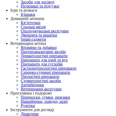
Засоби для догляду
Пелюшки та підгузки
Ігри та розваги
Іграшки
Домашній затишок
Кігтеточки
Спальні місця
Охолоджувальні аксесуари
Дверцята та решітки
Smart-гаджети
Ветеринарна аптека
Вітаміни та добавки
Протипаразитарні засоби
Дерматологічні препарати
Препарати для очей та вух
Препарати для суглобів
Гастроентерологічні препарати
Серцево-судинні препарати
Урологічні препарати
Стоматологічні засоби
Антибіотики
Ветеринарні аксесуари
Прогулянки і подорожі
Переноски, сумки, рюкзаки
Нашийники, повідці, шлеї
Рулетки
Інструменти для догляду
Дешедери