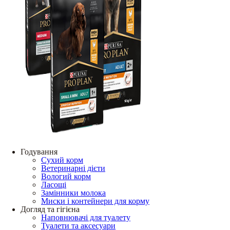
Годування
Сухий корм
Ветеринарні дієти
Вологий корм
Ласощі
Замінники молока
Миски і контейнери для корму
Догляд та гігієна
Наповнювачі для туалету
Туалети та аксесуари