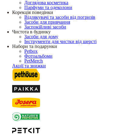
Доглядова косметика
Парфуми та одеколони
Корекція поведінки
Відлякувачі та засоби від погризів
Засоби для привчання
Заспокійливі засоби
Чистота в будинку
Засоби для дому
Інструменти для чистки від шерсті
Набори та подарунки
Petbox
Фотоальбоми
PetMerch
Акції та знижки