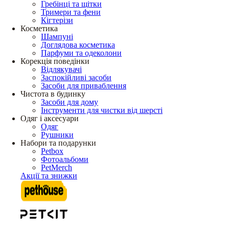
Гребінці та щітки
Тримери та фени
Кігтерізи
Косметика
Шампуні
Доглядова косметика
Парфуми та одеколони
Корекція поведінки
Відлякувачі
Заспокійливі засоби
Засоби для приваблення
Чистота в будинку
Засоби для дому
Інструменти для чистки від шерсті
Одяг і аксесуари
Одяг
Рушники
Набори та подарунки
Petbox
Фотоальбоми
PetMerch
Акції та знижки