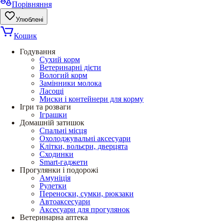
Порівняння
Улюблені
Кошик
Годування
Сухий корм
Ветеринарні дієти
Вологий корм
Замінники молока
Ласощі
Миски і контейнери для корму
Ігри та розваги
Іграшки
Домашній затишок
Спальні місця
Охолоджувальні аксесуари
Клітки, вольєри, дверцята
Сходинки
Smart-гаджети
Прогулянки і подорожі
Амуніція
Рулетки
Переноски, сумки, рюкзаки
Автоаксесуари
Аксесуари для прогулянок
Ветеринарна аптека