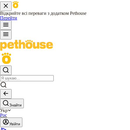
Відкрийте всі переваги з додатком Pethouse
Перейти
Знайти
Укр
Рос
Увійти