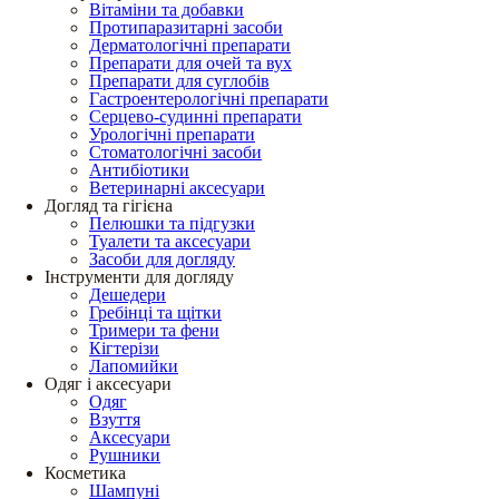
Вітаміни та добавки
Протипаразитарні засоби
Дерматологічні препарати
Препарати для очей та вух
Препарати для суглобів
Гастроентерологічні препарати
Серцево-судинні препарати
Урологічні препарати
Стоматологічні засоби
Антибіотики
Ветеринарні аксесуари
Догляд та гігієна
Пелюшки та підгузки
Туалети та аксесуари
Засоби для догляду
Інструменти для догляду
Дешедери
Гребінці та щітки
Тримери та фени
Кігтерізи
Лапомийки
Одяг і аксесуари
Одяг
Взуття
Аксесуари
Рушники
Косметика
Шампуні