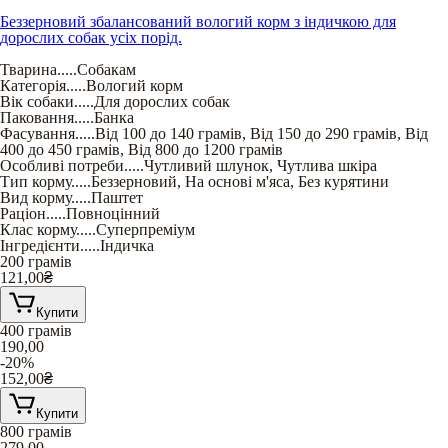
Беззерновий збалансований вологий корм з індичкою для
дорослих собак усіх порід.
Тварина
.....
Собакам
Категорія
.....
Вологий корм
Вік собаки
.....
Для дорослих собак
Паковання
.....
Банка
Фасування
.....
Від 100 до 140 грамів
,
Від 150 до 290 грамів
,
Від
400 до 450 грамів
,
Від 800 до 1200 грамів
Особливі потреби
.....
Чутливий шлунок
,
Чутлива шкіра
Тип корму
.....
Беззерновий
,
На основі м'яса
,
Без курятини
Вид корму
.....
Паштет
Раціон
.....
Повноцінний
Клас корму
.....
Суперпреміум
Інгредієнти
.....
Індичка
200 грамів
121,00
₴
Купити
400 грамів
190,00
-20%
152,00
₴
Купити
800 грамів
279,00