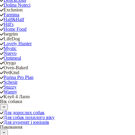
Delickcious
Dolina Noteci
Exclusion
Farmina
Half&Half
Hill's
Home Food
Isegrim
LifeDog
Lovely Hunter
Mystic
Nuevo
Optimeal
Orygo
Oven-Baked
PetKind
Purina Pro Plan
Schesir
Stuzzy
Wanpy
Клуб 4 Лапи
Вік собаки
Для дорослих собак
Для собак похилого віку
Для цуценят і юніорів
Паковання