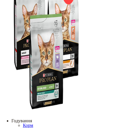
Годування
Корм