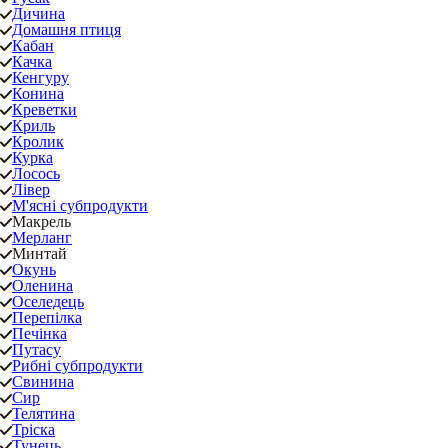
Дичина
Домашня птиця
Кабан
Качка
Кенгуру
Конина
Креветки
Криль
Кролик
Курка
Лосось
Лівер
М'ясні субпродукти
Макрель
Мерланг
Минтай
Окунь
Оленина
Оселедець
Перепілка
Печінка
Путасу
Рибні субпродукти
Свинина
Сир
Телятина
Тріска
Тунець