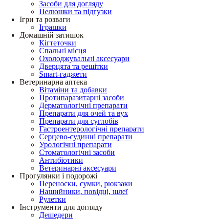
Засоби для догляду
Пелюшки та підгузки
Ігри та розваги
Іграшки
Домашній затишок
Кігтеточки
Спальні місця
Охолоджувальні аксесуари
Дверцята та решітки
Smart-гаджети
Ветеринарна аптека
Вітаміни та добавки
Протипаразитарні засоби
Дерматологічні препарати
Препарати для очей та вух
Препарати для суглобів
Гастроентерологічні препарати
Серцево-судинні препарати
Урологічні препарати
Стоматологічні засоби
Антибіотики
Ветеринарні аксесуари
Прогулянки і подорожі
Переноски, сумки, рюкзаки
Нашийники, повідці, шлеї
Рулетки
Інструменти для догляду
Дешедери