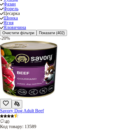
Фазан
Форель
Цесарка
Шинка
Ягня
Яловичина
Очистити фільтри
Показати
(402)
-20%
Savory Dog Adult Beef
40
Код товару:
13589