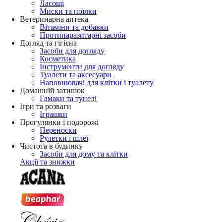
Ласощі
Миски та поїлки
Ветеринарна аптека
Вітаміни та добавки
Протипаразитарні засоби
Догляд та гігієна
Засоби для догляду
Косметика
Інструменти для догляду
Туалети та аксесуари
Наповнювачі для клітки і туалету
Домашній затишок
Гамаки та тунелі
Ігри та розваги
Іграшки
Прогулянки і подорожі
Переноски
Рулетки і шлеї
Чистота в будинку
Засоби для дому та клітки
Акції та знижки