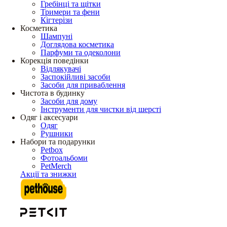
Гребінці та щітки
Тримери та фени
Кігтерізи
Косметика
Шампуні
Доглядова косметика
Парфуми та одеколони
Корекція поведінки
Відлякувачі
Заспокійливі засоби
Засоби для приваблення
Чистота в будинку
Засоби для дому
Інструменти для чистки від шерсті
Одяг і аксесуари
Одяг
Рушники
Набори та подарунки
Petbox
Фотоальбоми
PetMerch
Акції та знижки