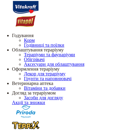
Годування
Корм
Годівниці та поїлки
Облаштування тераріуму
Тераріуми та фаунаріуми
Обігрівачі
Аксесуари для облаштування
Оформлення тераріуму
Декор для тераріуму
Грунти та наповнювачі
Ветеринарна аптека
Вітаміни та добавки
Догляд за тераріумом
Засоби для догляду
Акції та знижки