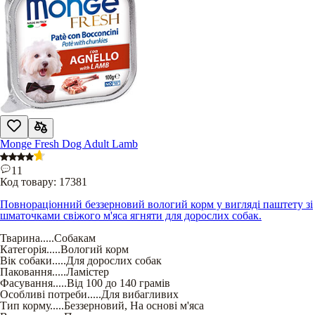
Monge Fresh Dog Adult Lamb
11
Код товару:
17381
Повнораціонний беззерновий вологий корм у вигляді паштету зі
шматочками свіжого м'яса ягняти для дорослих собак.
Тварина
.....
Собакам
Категорія
.....
Вологий корм
Вік собаки
.....
Для дорослих собак
Паковання
.....
Ламістер
Фасування
.....
Від 100 до 140 грамів
Особливі потреби
.....
Для вибагливих
Тип корму
.....
Беззерновий
,
На основі м'яса