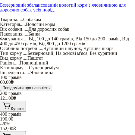
Беззерновий збалансований вологий корм з яловичиною для
дорослих собак усіх порід.
Тварина
.....
Собакам
Категорія
.....
Вологий корм
Вік собаки
.....
Для дорослих собак
Паковання
.....
Банка
Фасування
.....
Від 100 до 140 грамів
,
Від 150 до 290 грамів
,
Від
400 до 450 грамів
,
Від 800 до 1200 грамів
Особливі потреби
.....
Чутливий шлунок
,
Чутлива шкіра
Тип корму
.....
Беззерновий
,
На основі м'яса
,
Без курятини
Вид корму
.....
Паштет
Раціон
.....
Повноцінний
Клас корму
.....
Суперпреміум
Інгредієнти
.....
Яловичина
100 грамів
60,00
₴
Повідомити про наявність
200 грамів
121,00
₴
Купити
400 грамів
190,00
-20%
152,00
₴