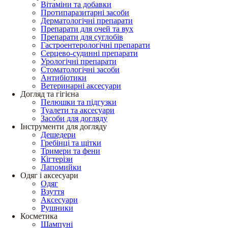
Вітаміни та добавки
Протипаразитарні засоби
Дерматологічні препарати
Препарати для очей та вух
Препарати для суглобів
Гастроентерологічні препарати
Серцево-судинні препарати
Урологічні препарати
Стоматологічні засоби
Антибіотики
Ветеринарні аксесуари
Догляд та гігієна
Пелюшки та підгузки
Туалети та аксесуари
Засоби для догляду
Інструменти для догляду
Дешедери
Гребінці та щітки
Тримери та фени
Кігтерізи
Лапомийки
Одяг і аксесуари
Одяг
Взуття
Аксесуари
Рушники
Косметика
Шампуні