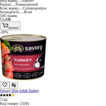
Вид корму
.....
Паштет
Раціон
.....
Повноцінний
Клас корму
.....
Суперпреміум
Інгредієнти
.....
Ягня
100 грамів
53,00
₴
Купити
-20%
Savory Dog Adult Turkey
42
Код товару:
13591