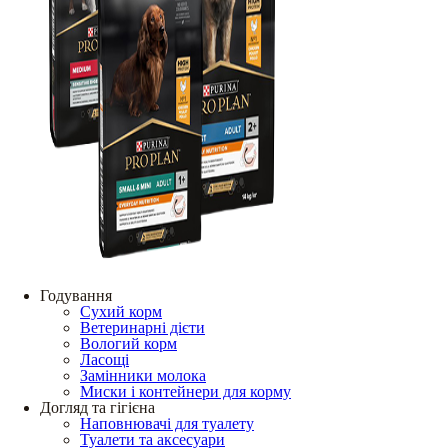
Годування
Сухий корм
Ветеринарні дієти
Вологий корм
Ласощі
Замінники молока
Миски і контейнери для корму
Догляд та гігієна
Наповнювачі для туалету
Туалети та аксесуари