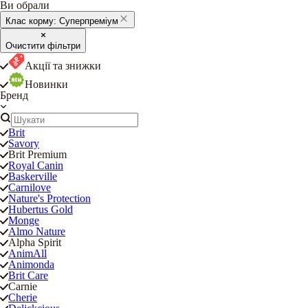
Ви обрали
Клас корму:
Суперпреміум
Очистити фільтри
Акції та знижки
Новинки
Бренд
Brit
Savory
Brit Premium
Royal Canin
Baskerville
Carnilove
Nature's Protection
Hubertus Gold
Monge
Almo Nature
Alpha Spirit
AnimAll
Animonda
Brit Care
Carnie
Cherie