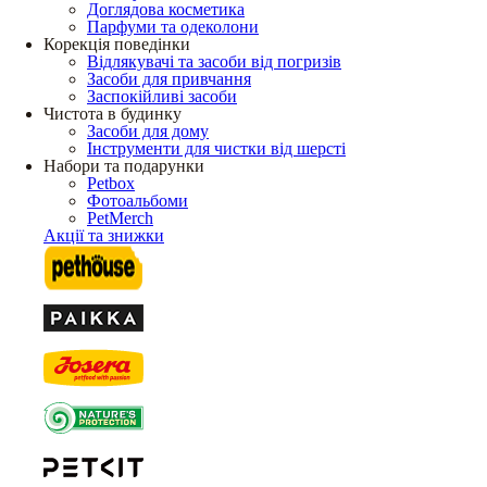
Доглядова косметика
Парфуми та одеколони
Корекція поведінки
Відлякувачі та засоби від погризів
Засоби для привчання
Заспокійливі засоби
Чистота в будинку
Засоби для дому
Інструменти для чистки від шерсті
Набори та подарунки
Petbox
Фотоальбоми
PetMerch
Акції та знижки