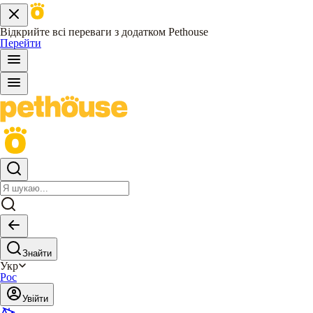
Відкрийте всі переваги з додатком Pethouse
Перейти
Знайти
Укр
Рос
Увійти