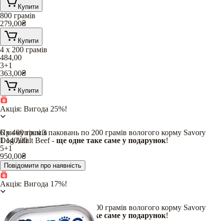
Купити
800 грамів
279,00
₴
Купити
4 х 200 грамів
484,00
3+1
363,00
₴
Купити
Акція: Вигода 25%!
При купівлі 3 паковань по 200 грамів вологого корму Savory
6 х 400 грамів
Dog Adult Beef -
1 140,00
ще одне таке саме у подарунок
!
5+1
950,00
₴
Повідомити про наявність
Акція: Вигода 17%!
При купівлі 5 паковань по 400 грамів вологого корму Savory
Dog Adult Beef -
ще одне таке саме у подарунок
!