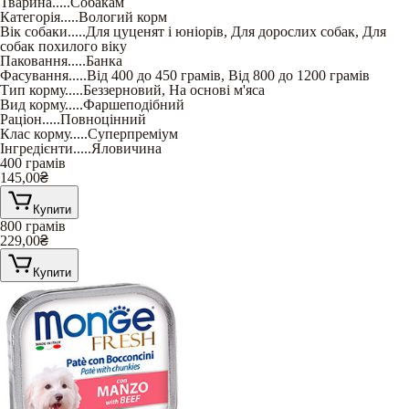
Тварина
.....
Собакам
Категорія
.....
Вологий корм
Вік собаки
.....
Для цуценят і юніорів
,
Для дорослих собак
,
Для
собак похилого віку
Паковання
.....
Банка
Фасування
.....
Від 400 до 450 грамів
,
Від 800 до 1200 грамів
Тип корму
.....
Беззерновий
,
На основі м'яса
Вид корму
.....
Фаршеподібний
Раціон
.....
Повноцінний
Клас корму
.....
Суперпреміум
Інгредієнти
.....
Яловичина
400 грамів
145,00
₴
Купити
800 грамів
229,00
₴
Купити