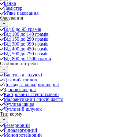
Банка
Ламістер
М'яке паковання
Фасування
Від 0 до 95 грамів
Від 100 до 140 грамів
Від 150 до 290 грамів
Від 300 до 390 грамів
Від 400 до 450 грамів
Від 500 до 750 грамів
Від 800 до 1200 грамів
Особливі потреби
Вагітні та годуючі
Для вибагливих
Догляд за кольором шерсті
Здоров'я шерсті
Кастровані і стерилізовані
Малоактивний спосіб життя
Чутлива шкіра
Чутливий шлунок
Тип корму
Беззерновий
Гіпоалергенний
Монопротеїновий