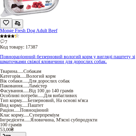
Monge Fresh Dog Adult Beef
7
Код товару:
17387
Повнораціонний беззерновий вологий корм у вигляді паштету зі
шматочками свіжої яловичини для дорослих собак.
Тварина
.....
Собакам
Категорія
.....
Вологий корм
Вік собаки
.....
Для дорослих собак
Паковання
.....
Ламістер
Фасування
.....
Від 100 до 140 грамів
Особливі потреби
.....
Для вибагливих
Тип корму
.....
Беззерновий
,
На основі м'яса
Вид корму
.....
Паштет
Раціон
.....
Повноцінний
Клас корму
.....
Суперпреміум
Інгредієнти
.....
Яловичина
,
М'ясні субпродукти
100 грамів
53,00
₴