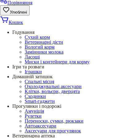
Порівняння
Улюблені
Кошик
Годування
Сухий корм
Ветеринарні дієти
Вологий корм
Замінники молока
Ласощі
Миски і контейнери для корму
Ігри та розваги
Іграшки
Домашній затишок
Спальні місця
Охолоджувальні аксесуари
Клітки, вольєри, дверцята
Сходинки
Smart-гаджети
Прогулянки і подорожі
Амуніція
Рулетки
Переноски, сумки, рюкзаки
Автоаксесуари
Аксесуари для прогулянок
Ветеринарна аптека