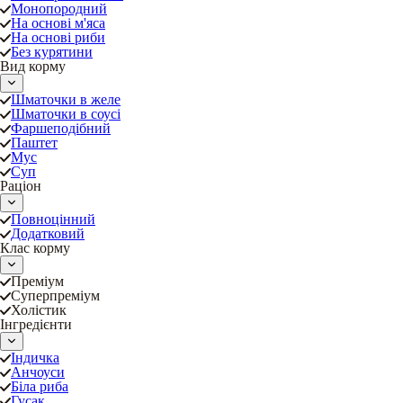
Монопородний
На основі м'яса
На основі риби
Без курятини
Вид корму
Шматочки в желе
Шматочки в соусі
Фаршеподібний
Паштет
Мус
Суп
Раціон
Повноцінний
Додатковий
Клас корму
Преміум
Суперпреміум
Холістик
Інгредієнти
Індичка
Анчоуси
Біла риба
Гусак