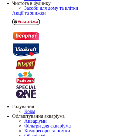
Чистота в будинку
Засоби для дому та клітки
Акції та знижки
Годування
Корм
Облаштування акваріума
Акваріуми
Фільтри для акваріума
Компресори та помпи
Обігрівачі