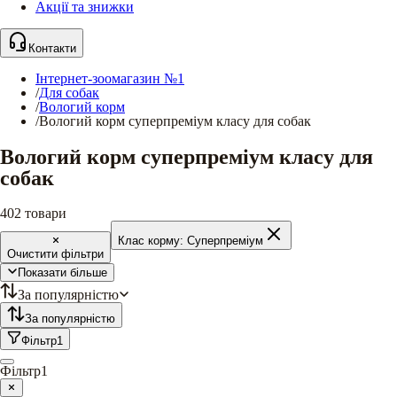
Акції та знижки
Контакти
Інтернет-зоомагазин №1
/
Для собак
/
Вологий корм
/
Вологий корм суперпреміум класу для собак
Вологий корм суперпреміум класу для
собак
402
товари
Клас корму:
Суперпреміум
Очистити фільтри
Показати більше
За популярністю
За популярністю
Фільтр
1
Фільтр
1