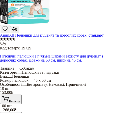
AnimAll Пелюшки для цуценят та дорослих собак, стандарт
9
Код товару:
19729
Гігієнічні пелюшки з п’ятьма шарами захисту для цуценят і
дорослих собак. Довжина 60 см, ширина 45 см.
Тварина
.....
Собакам
Категорія
.....
Пелюшки та підгузки
Вид
.....
Пелюшки
Розмір пелюшок
.....
45 х 60 см
Особливості
.....
Без аромату
,
Нековзкі
,
Привчальні
10 шт
153,00
₴
Купити
100 шт
1 268,00
₴