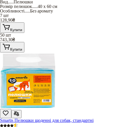
Вид
.....
Пелюшки
Розмір пелюшок
.....
40 х 60 см
Особливості
.....
Без аромату
7 шт
128,90
₴
Купити
50 шт
743,30
₴
Купити
Smartis Пелюшки щоденні для собак, стандартні