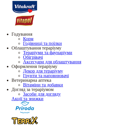
Годування
Корм
Годівниці та поїлки
Облаштування тераріуму
Тераріуми та фаунаріуми
Обігрівачі
Аксесуари для облаштування
Оформлення тераріуму
Декор для тераріуму
Грунти та наповнювачі
Ветеринарна аптека
Вітаміни та добавки
Догляд за тераріумом
Засоби для догляду
Акції та знижки