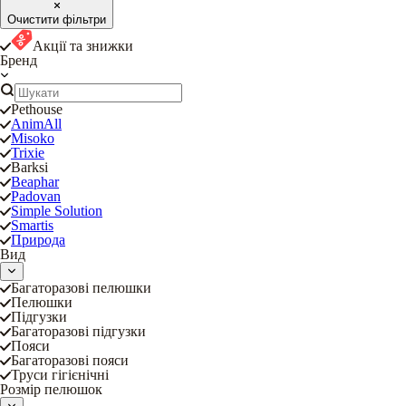
Очистити фільтри
Акції та знижки
Бренд
Pethouse
AnimAll
Misoko
Trixie
Barksi
Beaphar
Padovan
Simple Solution
Smartis
Природа
Вид
Багаторазові пелюшки
Пелюшки
Підгузки
Багаторазові підгузки
Пояси
Багаторазові пояси
Труси гігієнічні
Розмір пелюшок