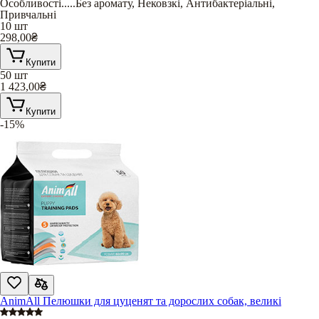
Особливості
.....
Без аромату
,
Нековзкі
,
Антибактеріальні
,
Привчальні
10 шт
298,00
₴
Купити
50 шт
1 423,00
₴
Купити
-15%
AnimAll Пелюшки для цуценят та дорослих собак, великі