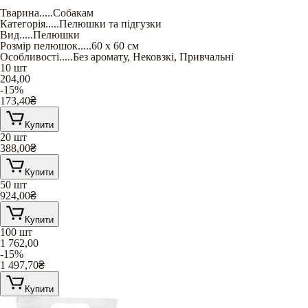
Тварина
.....
Собакам
Категорія
.....
Пелюшки та підгузки
Вид
.....
Пелюшки
Розмір пелюшок
.....
60 х 60 см
Особливості
.....
Без аромату
,
Нековзкі
,
Привчальні
10 шт
204,00
-15%
173,40
₴
Купити
20 шт
388,00
₴
Купити
50 шт
924,00
₴
Купити
100 шт
1 762,00
-15%
1 497,70
₴
Купити