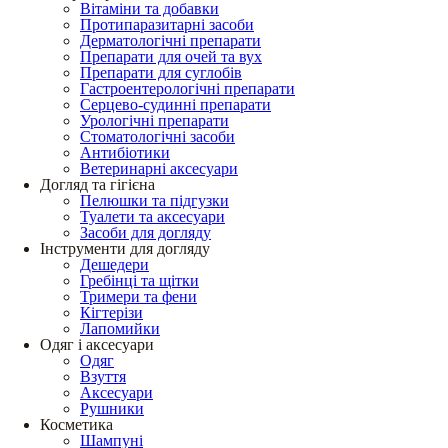
Вітаміни та добавки
Протипаразитарні засоби
Дерматологічні препарати
Препарати для очей та вух
Препарати для суглобів
Гастроентерологічні препарати
Серцево-судинні препарати
Урологічні препарати
Стоматологічні засоби
Антибіотики
Ветеринарні аксесуари
Догляд та гігієна
Пелюшки та підгузки
Туалети та аксесуари
Засоби для догляду
Інструменти для догляду
Дешедери
Гребінці та щітки
Тримери та фени
Кігтерізи
Лапомийки
Одяг і аксесуари
Одяг
Взуття
Аксесуари
Рушники
Косметика
Шампуні