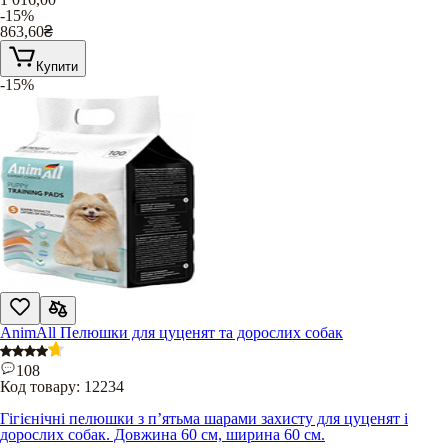
-15%
863,60
₴
Купити
-15%
AnimAll Пелюшки для цуценят та дорослих собак
108
Код товару:
12234
Гігієнічні пелюшки з п’ятьма шарами захисту для цуценят і
дорослих собак. Довжина 60 см, ширина 60 см.