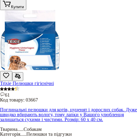
Купити
Trixie Пелюшки гігієнічні
61
Код товару:
03667
Поглинальні пелюшки для котів, цуценят і дорослих собак. Дуже
швидко вбирають вологу, тому лапки у Вашого улюбленця
залишаться сухими і чистими. Розмір: 60 х 40 см.
Тварина
.....
Собакам
Категорія
.....
Пелюшки та підгузки