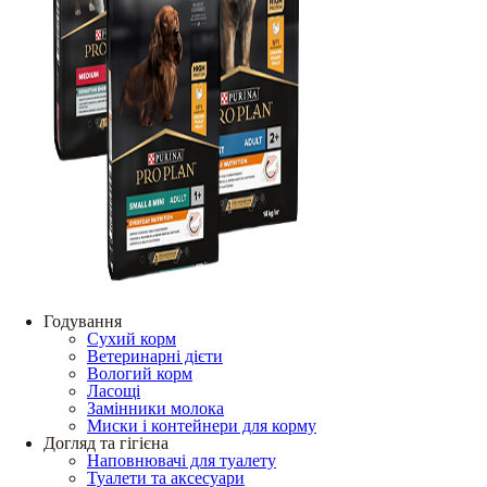
Годування
Сухий корм
Ветеринарні дієти
Вологий корм
Ласощі
Замінники молока
Миски і контейнери для корму
Догляд та гігієна
Наповнювачі для туалету
Туалети та аксесуари