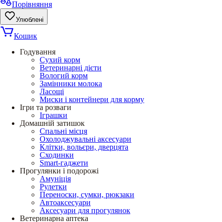
Порівняння
Улюблені
Кошик
Годування
Сухий корм
Ветеринарні дієти
Вологий корм
Замінники молока
Ласощі
Миски і контейнери для корму
Ігри та розваги
Іграшки
Домашній затишок
Спальні місця
Охолоджувальні аксесуари
Клітки, вольєри, дверцята
Сходинки
Smart-гаджети
Прогулянки і подорожі
Амуніція
Рулетки
Переноски, сумки, рюкзаки
Автоаксесуари
Аксесуари для прогулянок
Ветеринарна аптека