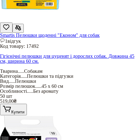
Smartis Пелюшки щоденні "Економ" для собак
1
відгук
Код товару:
17492
Гігієнічні пелюшки для цуценят і дорослих собак. Довжина 45
см, ширина 60 см.
Тварина
.....
Собакам
Категорія
.....
Пелюшки та підгузки
Вид
.....
Пелюшки
Розмір пелюшок
.....
45 х 60 см
Особливості
.....
Без аромату
50 шт
519,00
₴
Купити