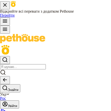
Відкрийте всі переваги з додатком Pethouse
Перейти
Знайти
Укр
Рос
Увійти