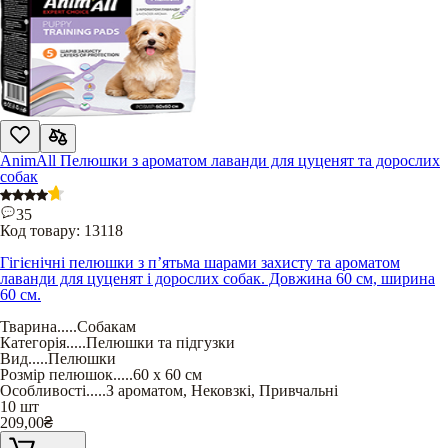
AnimAll Пелюшки з ароматом лаванди для цуценят та дорослих
собак
35
Код товару:
13118
Гігієнічні пелюшки з п’ятьма шарами захисту та ароматом
лаванди для цуценят і дорослих собак. Довжина 60 см, ширина
60 см.
Тварина
.....
Собакам
Категорія
.....
Пелюшки та підгузки
Вид
.....
Пелюшки
Розмір пелюшок
.....
60 х 60 см
Особливості
.....
З ароматом
,
Нековзкі
,
Привчальні
10 шт
209,00
₴