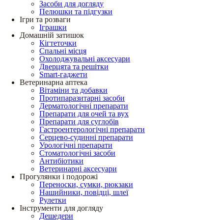
Засоби для догляду
Пелюшки та підгузки
Ігри та розваги
Іграшки
Домашній затишок
Кігтеточки
Спальні місця
Охолоджувальні аксесуари
Дверцята та решітки
Smart-гаджети
Ветеринарна аптека
Вітаміни та добавки
Протипаразитарні засоби
Дерматологічні препарати
Препарати для очей та вух
Препарати для суглобів
Гастроентерологічні препарати
Серцево-судинні препарати
Урологічні препарати
Стоматологічні засоби
Антибіотики
Ветеринарні аксесуари
Прогулянки і подорожі
Переноски, сумки, рюкзаки
Нашийники, повідці, шлеї
Рулетки
Інструменти для догляду
Дешедери