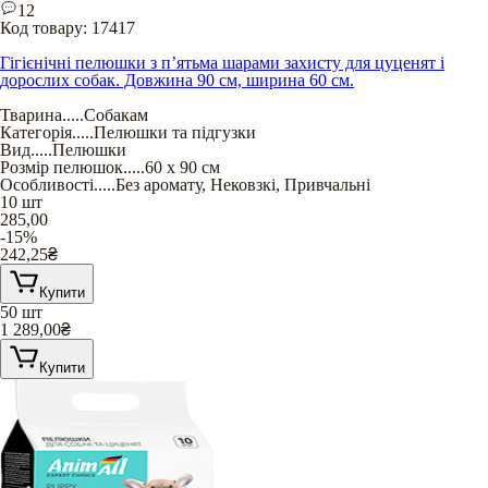
12
Код товару:
17417
Гігієнічні пелюшки з п’ятьма шарами захисту для цуценят і
дорослих собак. Довжина 90 см, ширина 60 см.
Тварина
.....
Собакам
Категорія
.....
Пелюшки та підгузки
Вид
.....
Пелюшки
Розмір пелюшок
.....
60 х 90 см
Особливості
.....
Без аромату
,
Нековзкі
,
Привчальні
10 шт
285,00
-15%
242,25
₴
Купити
50 шт
1 289,00
₴
Купити