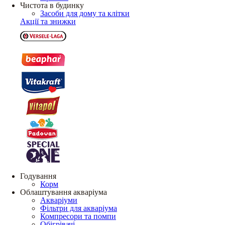
Чистота в будинку
Засоби для дому та клітки
Акції та знижки
Годування
Корм
Облаштування акваріума
Акваріуми
Фільтри для акваріума
Компресори та помпи
Обігрівачі