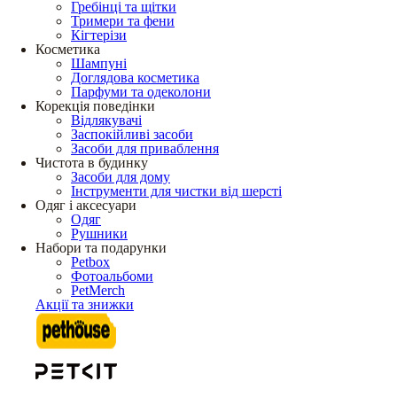
Гребінці та щітки
Тримери та фени
Кігтерізи
Косметика
Шампуні
Доглядова косметика
Парфуми та одеколони
Корекція поведінки
Відлякувачі
Заспокійливі засоби
Засоби для приваблення
Чистота в будинку
Засоби для дому
Інструменти для чистки від шерсті
Одяг і аксесуари
Одяг
Рушники
Набори та подарунки
Petbox
Фотоальбоми
PetMerch
Акції та знижки