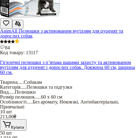
AnimAll Пелюшки з активованим вугіллям для цуценят та
дорослих собак
84
Код товару:
13117
Гігієнічні пелюшки з п’ятьма шарами захисту та активованим
вугіллям для цуценят і дорослих собак. Довжина 60 см, ширина
60 см.
Тварина
.....
Собакам
Категорія
.....
Пелюшки та підгузки
Вид
.....
Пелюшки
Розмір пелюшок
.....
60 х 60 см
Особливості
.....
Без аромату
,
Нековзкі
,
Антибактеріальні
,
Привчальні
10 шт
213,00
₴
Купити
50 шт
1 016,00