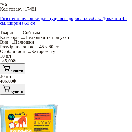
6
Код товару:
17481
Гігієнічні пелюшки для цуценят і дорослих собак. Довжина 45
см, ширина 60 см.
Тварина
.....
Собакам
Категорія
.....
Пелюшки та підгузки
Вид
.....
Пелюшки
Розмір пелюшок
.....
45 х 60 см
Особливості
.....
Без аромату
10 шт
145,00
₴
Купити
30 шт
406,00
₴
Купити