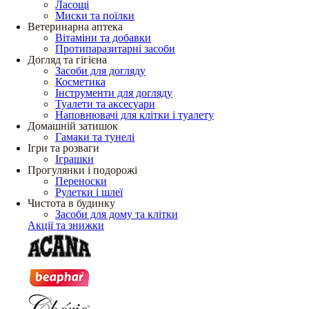
Ласощі
Миски та поїлки
Ветеринарна аптека
Вітаміни та добавки
Протипаразитарні засоби
Догляд та гігієна
Засоби для догляду
Косметика
Інструменти для догляду
Туалети та аксесуари
Наповнювачі для клітки і туалету
Домашній затишок
Гамаки та тунелі
Ігри та розваги
Іграшки
Прогулянки і подорожі
Переноски
Рулетки і шлеї
Чистота в будинку
Засоби для дому та клітки
Акції та знижки