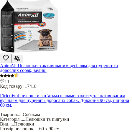
AnimAll Пелюшки з активованим вугіллям для цуценят та
дорослих собак, великі
11
Код товару:
17418
Гігієнічні пелюшки з п’ятьма шарами захисту та активованим
вугіллям для цуценят і дорослих собак. Довжина 90 см, ширина
60 см.
Тварина
.....
Собакам
Категорія
.....
Пелюшки та підгузки
Вид
.....
Пелюшки
Розмір пелюшок
.....
60 х 90 см