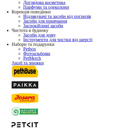
Доглядова косметика
Парфуми та одеколони
Корекція поведінки
Відлякувачі та засоби від погризів
Засоби для привчання
Заспокійливі засоби
Чистота в будинку
Засоби для дому
Інструменти для чистки від шерсті
Набори та подарунки
Petbox
Фотоальбоми
PetMerch
Акції та знижки