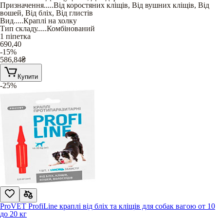
Призначення
.....
Від коростяних кліщів
,
Від вушних кліщів
,
Від
вошей
,
Від бліх
,
Від глистів
Вид
.....
Краплі на холку
Тип складу
.....
Комбінований
1 піпетка
690,40
-15%
586,84
₴
Купити
-25%
ProVET ProfiLine краплі від бліх та кліщів для собак вагою от 10
до 20 кг