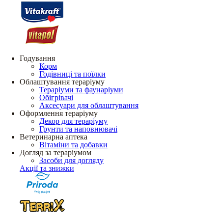
Годування
Корм
Годівниці та поїлки
Облаштування тераріуму
Тераріуми та фаунаріуми
Обігрівачі
Аксесуари для облаштування
Оформлення тераріуму
Декор для тераріуму
Грунти та наповнювачі
Ветеринарна аптека
Вітаміни та добавки
Догляд за тераріумом
Засоби для догляду
Акції та знижки