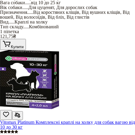
Вага собаки
.....
від 10 до 25 кг
Вік собаки
.....
Для цуценят
,
Для дорослих собак
Призначення
.....
Від коростяних кліщів
,
Від вушних кліщів
,
Від
вошей
,
Від волосоїдів
,
Від бліх
,
Від глистів
Вид
.....
Краплі на холку
Тип складу
.....
Комбінований
1 піпетка
121,75
₴
Купити
Vitomax Platinum Комплексні краплі на холку для собак вагою від
10 до 30 кг