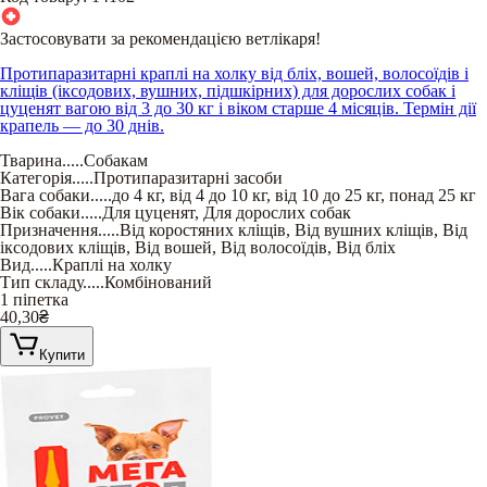
Застосовувати за рекомендацією ветлікаря!
Протипаразитарні краплі на холку від бліх, вошей, волосоїдів і
кліщів (іксодових, вушних, підшкірних) для дорослих собак і
цуценят вагою від 3 до 30 кг і віком старше 4 місяців. Термін дії
крапель — до 30 днів.
Тварина
.....
Собакам
Категорія
.....
Протипаразитарні засоби
Вага собаки
.....
до 4 кг
,
від 4 до 10 кг
,
від 10 до 25 кг
,
понад 25 кг
Вік собаки
.....
Для цуценят
,
Для дорослих собак
Призначення
.....
Від коростяних кліщів
,
Від вушних кліщів
,
Від
іксодових кліщів
,
Від вошей
,
Від волосоїдів
,
Від бліх
Вид
.....
Краплі на холку
Тип складу
.....
Комбінований
1 піпетка
40,30
₴
Купити