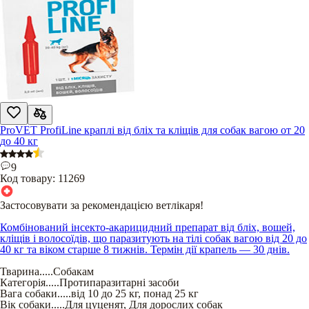
ProVET ProfiLine краплі від бліх та кліщів для собак вагою от 20
до 40 кг
9
Код товару:
11269
Застосовувати за рекомендацією ветлікаря!
Комбінований інсекто-акарицидний препарат від бліх, вошей,
кліщів і волосоїдів, що паразитують на тілі собак вагою від 20 до
40 кг та віком старше 8 тижнів. Термін дії крапель — 30 днів.
Тварина
.....
Собакам
Категорія
.....
Протипаразитарні засоби
Вага собаки
.....
від 10 до 25 кг
,
понад 25 кг
Вік собаки
.....
Для цуценят
,
Для дорослих собак