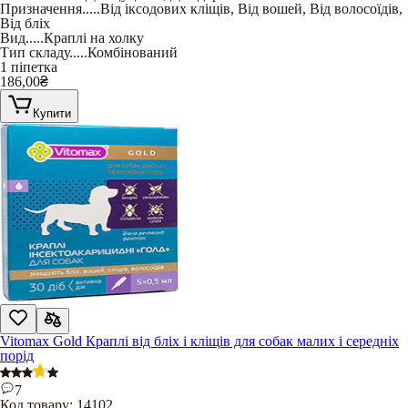
Призначення
.....
Від іксодових кліщів
,
Від вошей
,
Від волосоїдів
,
Від бліх
Вид
.....
Краплі на холку
Тип складу
.....
Комбінований
1 піпетка
186,00
₴
Купити
Vitomax Gold Краплі від бліх і кліщів для собак малих і середніх
порід
7
Код товару:
14102