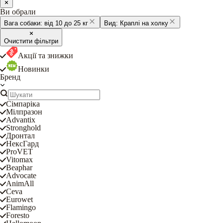
Ви обрали
Вага собаки:
від 10 до 25 кг
Вид:
Краплі на холку
Очистити фільтри
Акції та знижки
Новинки
Бренд
Сімпаріка
Мілпразон
Advantix
Stronghold
Дронтал
НексГард
ProVET
Vitomax
Beaphar
Advocate
AnimAll
Ceva
Eurowet
Flamingo
Foresto