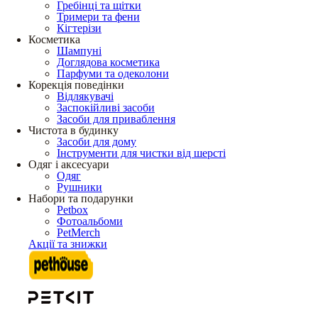
Гребінці та щітки
Тримери та фени
Кігтерізи
Косметика
Шампуні
Доглядова косметика
Парфуми та одеколони
Корекція поведінки
Відлякувачі
Заспокійливі засоби
Засоби для приваблення
Чистота в будинку
Засоби для дому
Інструменти для чистки від шерсті
Одяг і аксесуари
Одяг
Рушники
Набори та подарунки
Petbox
Фотоальбоми
PetMerch
Акції та знижки