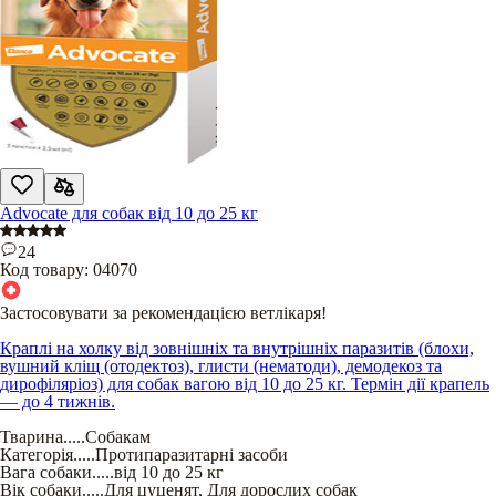
Advocate для собак від 10 до 25 кг
24
Код товару:
04070
Застосовувати за рекомендацією ветлікаря!
Краплі на холку від зовнішніх та внутрішніх паразитів (блохи,
вушний кліщ (отодектоз), глисти (нематоди), демодекоз та
дирофіляріоз) для собак вагою від 10 до 25 кг. Термін дії крапель
— до 4 тижнів.
Тварина
.....
Собакам
Категорія
.....
Протипаразитарні засоби
Вага собаки
.....
від 10 до 25 кг
Вік собаки
.....
Для цуценят
,
Для дорослих собак