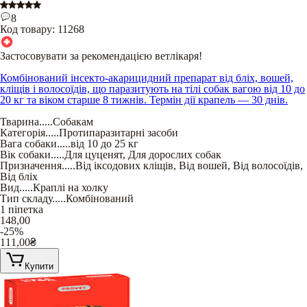
8
Код товару:
11268
Застосовувати за рекомендацією ветлікаря!
Комбінований інсекто-акарицидний препарат від бліх, вошей,
кліщів і волосоїдів, що паразитують на тілі собак вагою від 10 до
20 кг та віком старше 8 тижнів. Термін дії крапель — 30 днів.
Тварина
.....
Собакам
Категорія
.....
Протипаразитарні засоби
Вага собаки
.....
від 10 до 25 кг
Вік собаки
.....
Для цуценят
,
Для дорослих собак
Призначення
.....
Від іксодових кліщів
,
Від вошей
,
Від волосоїдів
,
Від бліх
Вид
.....
Краплі на холку
Тип складу
.....
Комбінований
1 піпетка
148,00
-25%
111,00
₴
Купити