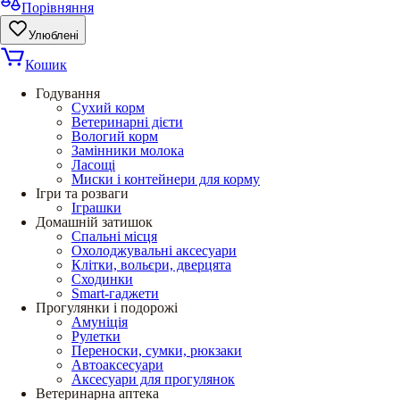
Порівняння
Улюблені
Кошик
Годування
Сухий корм
Ветеринарні дієти
Вологий корм
Замінники молока
Ласощі
Миски і контейнери для корму
Ігри та розваги
Іграшки
Домашній затишок
Спальні місця
Охолоджувальні аксесуари
Клітки, вольєри, дверцята
Сходинки
Smart-гаджети
Прогулянки і подорожі
Амуніція
Рулетки
Переноски, сумки, рюкзаки
Автоаксесуари
Аксесуари для прогулянок
Ветеринарна аптека