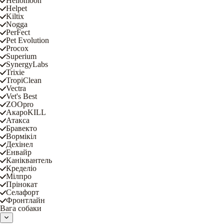
Hellomoon
Helpet
Kiltix
Nogga
PerFect
Pet Evolution
Procox
Superium
SynergyLabs
Trixie
TropiClean
Vectra
Vet's Best
ZOOpro
АкароKILL
Атакса
Бравекто
Вормікіл
Дехінел
Енвайр
Каніквантель
Кределіо
Мілпро
Прінокат
Селафорт
Фронтлайн
Вага собаки