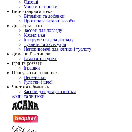
Ласощі
Миски та поїлки
Ветеринарна аптека
Вітаміни та добавки
Протипаразитарні засоби
Догляд та гігієна
Засоби для догляду
Косметика
Інструменти для догляду
Туалети та аксесуари
Наповнювачі для клітки і туалету
Домашній затишок
Гамаки та тунелі
Ігри та розваги
Іграшки
Прогулянки і подорожі
Переноски
Рулетки і шлеї
Чистота в будинку
Засоби для дому та клітки
Акції та знижки