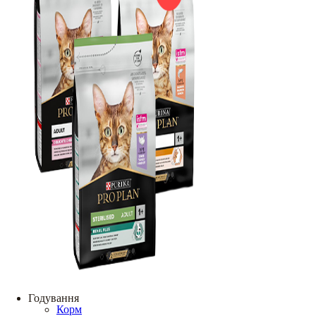
Годування
Корм