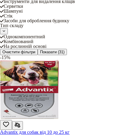
Інструменти для видалення кліщів
Серветки
Шампуні
Стік
Засоби для оброблення будинку
Тип складу
Однокомпонентний
Комбінований
На рослинній основі
Очистити фільтри
Показати
(31)
-15%
Advantix для собак від 10 до 25 кг