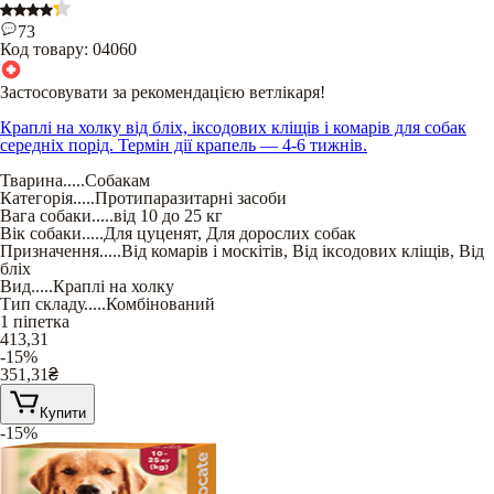
73
Код товару:
04060
Застосовувати за рекомендацією ветлікаря!
Краплі на холку від бліх, іксодових кліщів і комарів для собак
середніх порід. Термін дії крапель — 4-6 тижнів.
Тварина
.....
Собакам
Категорія
.....
Протипаразитарні засоби
Вага собаки
.....
від 10 до 25 кг
Вік собаки
.....
Для цуценят
,
Для дорослих собак
Призначення
.....
Від комарів і москітів
,
Від іксодових кліщів
,
Від
бліх
Вид
.....
Краплі на холку
Тип складу
.....
Комбінований
1 піпетка
413,31
-15%
351,31
₴
Купити
-15%