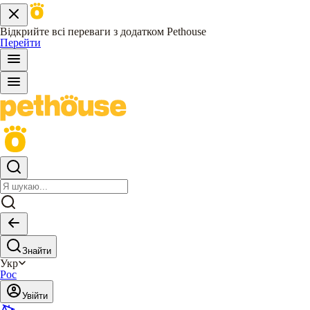
Відкрийте всі переваги з додатком Pethouse
Перейти
Знайти
Укр
Рос
Увійти