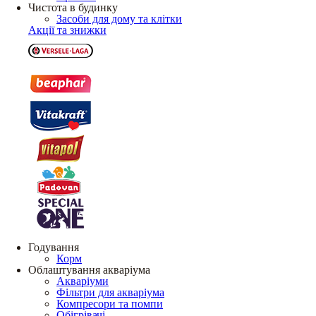
Чистота в будинку
Засоби для дому та клітки
Акції та знижки
Годування
Корм
Облаштування акваріума
Акваріуми
Фільтри для акваріума
Компресори та помпи
Обігрівачі