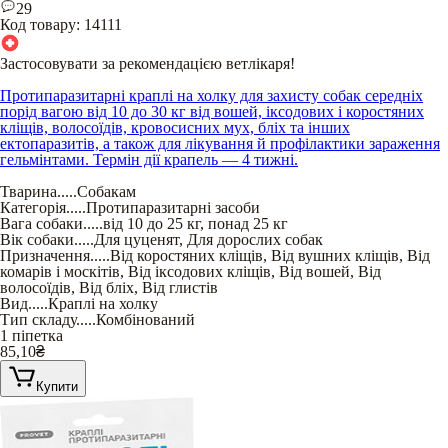
29
Код товару:
14111
Застосовувати за рекомендацією ветлікаря!
Протипаразитарні краплі на холку для захисту собак середніх
порід вагою від 10 до 30 кг від вошей, іксодових і коростяних
кліщів, волосоїдів, кровосисних мух, бліх та інших
ектопаразитів, а також для лікування й профілактики зараження
гельмінтами. Термін дії крапель — 4 тижні.
Тварина
.....
Собакам
Категорія
.....
Протипаразитарні засоби
Вага собаки
.....
від 10 до 25 кг
,
понад 25 кг
Вік собаки
.....
Для цуценят
,
Для дорослих собак
Призначення
.....
Від коростяних кліщів
,
Від вушних кліщів
,
Від
комарів і москітів
,
Від іксодових кліщів
,
Від вошей
,
Від
волосоїдів
,
Від бліх
,
Від глистів
Вид
.....
Краплі на холку
Тип складу
.....
Комбінований
1 піпетка
85,10
₴
Купити