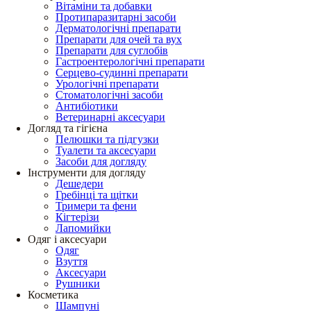
Вітаміни та добавки
Протипаразитарні засоби
Дерматологічні препарати
Препарати для очей та вух
Препарати для суглобів
Гастроентерологічні препарати
Серцево-судинні препарати
Урологічні препарати
Стоматологічні засоби
Антибіотики
Ветеринарні аксесуари
Догляд та гігієна
Пелюшки та підгузки
Туалети та аксесуари
Засоби для догляду
Інструменти для догляду
Дешедери
Гребінці та щітки
Тримери та фени
Кігтерізи
Лапомийки
Одяг і аксесуари
Одяг
Взуття
Аксесуари
Рушники
Косметика
Шампуні