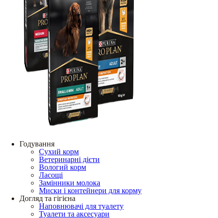
Годування
Сухий корм
Ветеринарні дієти
Вологий корм
Ласощі
Замінники молока
Миски і контейнери для корму
Догляд та гігієна
Наповнювачі для туалету
Туалети та аксесуари