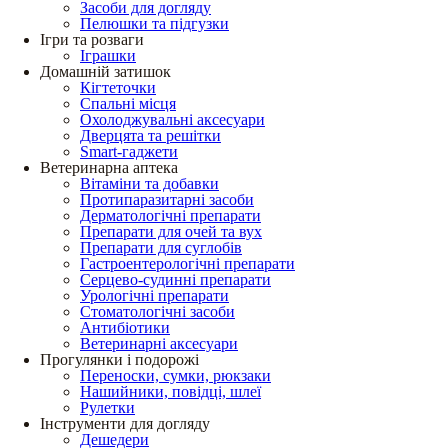
Засоби для догляду
Пелюшки та підгузки
Ігри та розваги
Іграшки
Домашній затишок
Кігтеточки
Спальні місця
Охолоджувальні аксесуари
Дверцята та решітки
Smart-гаджети
Ветеринарна аптека
Вітаміни та добавки
Протипаразитарні засоби
Дерматологічні препарати
Препарати для очей та вух
Препарати для суглобів
Гастроентерологічні препарати
Серцево-судинні препарати
Урологічні препарати
Стоматологічні засоби
Антибіотики
Ветеринарні аксесуари
Прогулянки і подорожі
Переноски, сумки, рюкзаки
Нашийники, повідці, шлеї
Рулетки
Інструменти для догляду
Дешедери