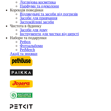
Доглядова косметика
Парфуми та одеколони
Корекція поведінки
Відлякувачі та засоби від погризів
Засоби для привчання
Заспокійливі засоби
Чистота в будинку
Засоби для дому
Інструменти для чистки від шерсті
Набори та подарунки
Petbox
Фотоальбоми
PetMerch
Акції та знижки