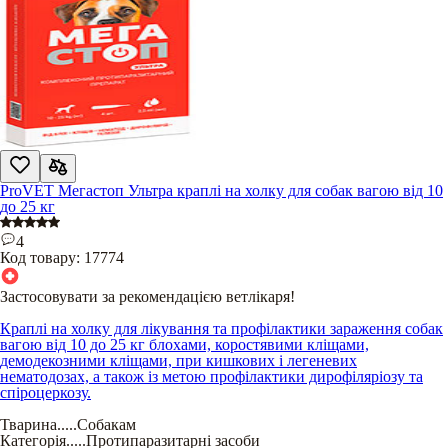
ProVET Мегастоп Ультра краплі на холку для собак вагою від 10
до 25 кг
4
Код товару:
17774
Застосовувати за рекомендацією ветлікаря!
Краплі на холку для лікування та профілактики зараження собак
вагою від 10 до 25 кг блохами, коростявими кліщами,
демодекозними кліщами, при кишкових і легеневих
нематодозах, а також із метою профілактики дирофіляріозу та
спіроцеркозу.
Тварина
.....
Собакам
Категорія
.....
Протипаразитарні засоби