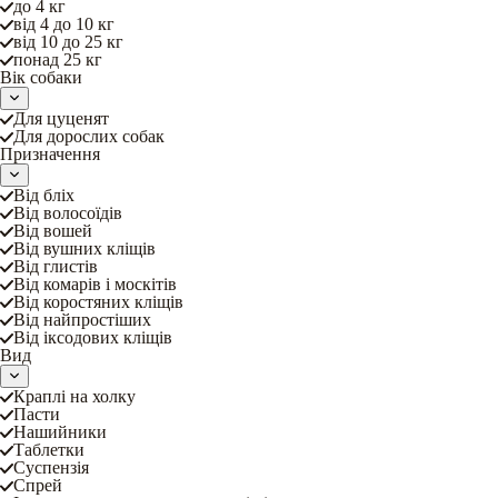
до 4 кг
від 4 до 10 кг
від 10 до 25 кг
понад 25 кг
Вік собаки
Для цуценят
Для дорослих собак
Призначення
Від бліх
Від волосоїдів
Від вошей
Від вушних кліщів
Від глистів
Від комарів і москітів
Від коростяних кліщів
Від найпростіших
Від іксодових кліщів
Вид
Краплі на холку
Пасти
Нашийники
Таблетки
Суспензія
Спрей