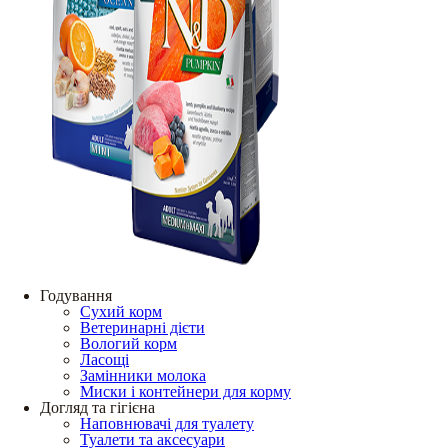
Годування
Сухий корм
Ветеринарні дієти
Вологий корм
Ласощі
Замінники молока
Миски і контейнери для корму
Догляд та гігієна
Наповнювачі для туалету
Туалети та аксесуари