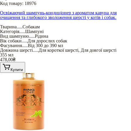
Код товару:
18976
Освіжаючий шампунь-кондиціонер з ароматом кавуна для
очищення та глибокого зволоження шерсті у котів і собак.
Тварина
.....
Собакам
Категорія
.....
Шампуні
Вид шампуню
.....
Рідина
Вік собаки
.....
Для дорослих собак
Фасування
.....
Від 300 до 390 мл
Довжина шерсті
.....
Для короткої шерсті
,
Для довгої шерсті
355 мл
478,00
₴
Купити