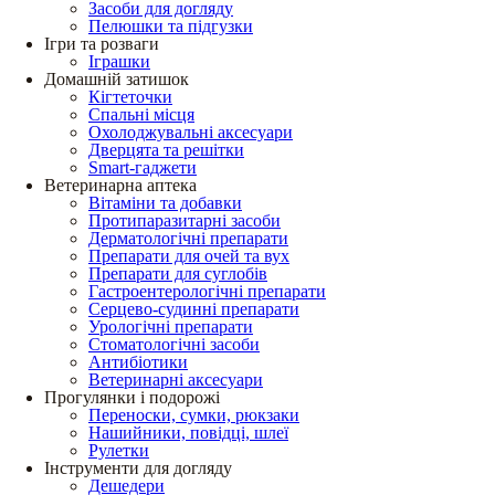
Засоби для догляду
Пелюшки та підгузки
Ігри та розваги
Іграшки
Домашній затишок
Кігтеточки
Спальні місця
Охолоджувальні аксесуари
Дверцята та решітки
Smart-гаджети
Ветеринарна аптека
Вітаміни та добавки
Протипаразитарні засоби
Дерматологічні препарати
Препарати для очей та вух
Препарати для суглобів
Гастроентерологічні препарати
Серцево-судинні препарати
Урологічні препарати
Стоматологічні засоби
Антибіотики
Ветеринарні аксесуари
Прогулянки і подорожі
Переноски, сумки, рюкзаки
Нашийники, повідці, шлеї
Рулетки
Інструменти для догляду
Дешедери