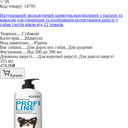
26
Код товару:
14795
Натуральний зволожуючий шампунь-кондиціонер з папаєю та
кокосом для очищення та поліпшення розчісування шерсті у
собак і котів віком від 12 тижнів.
Тварина
.....
Собакам
Категорія
.....
Шампуні
Вид шампуню
.....
Рідина
Вік собаки
.....
Для дорослих собак
,
Для цуценят
Фасування
.....
Від 300 до 390 мл
Довжина шерсті
.....
Для короткої шерсті
,
Для довгої шерсті
355 мл
478,00
₴
Купити