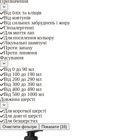
Призначення
Від бліх та кліщів
Від ковтунів
Від сильних забруднень і жиру
Гіпоалергенні
Для миття лап
Для посилення кольору
Лікувальні шампуні
Проти запаху
Проти линяння
Фасування
Від 0 до 90 мл
Від 100 до 190 мл
Від 200 до 290 мл
Від 300 до 390 мл
Від 400 до 490 мл
Від 500 до 1000 мл
Довжина шерсті
Для короткої шерсті
Для довгої шерсті
Для безшерстих
Очистити фільтри
Показати
(16)