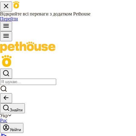
Відкрийте всі переваги з додатком Pethouse
Перейти
Знайти
Укр
Рос
Увійти