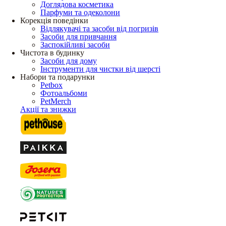
Доглядова косметика
Парфуми та одеколони
Корекція поведінки
Відлякувачі та засоби від погризів
Засоби для привчання
Заспокійливі засоби
Чистота в будинку
Засоби для дому
Інструменти для чистки від шерсті
Набори та подарунки
Petbox
Фотоальбоми
PetMerch
Акції та знижки