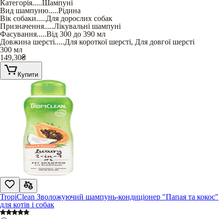
Категорія
.....
Шампуні
Вид шампуню
.....
Рідина
Вік собаки
.....
Для дорослих собак
Призначення
.....
Лікувальні шампуні
Фасування
.....
Від 300 до 390 мл
Довжина шерсті
.....
Для короткої шерсті
,
Для довгої шерсті
300 мл
149,30
₴
Купити
TropiClean Зволожуючий шампунь-кондиціонер "Папая та кокос"
для котів і собак