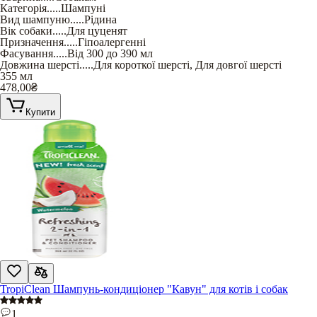
Категорія
.....
Шампуні
Вид шампуню
.....
Рідина
Вік собаки
.....
Для цуценят
Призначення
.....
Гіпоалергенні
Фасування
.....
Від 300 до 390 мл
Довжина шерсті
.....
Для короткої шерсті
,
Для довгої шерсті
355 мл
478,00
₴
Купити
TropiClean Шампунь-кондиціонер "Кавун" для котів і собак
1