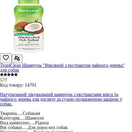
TropiClean Шампунь "Вівсяний з екстрактом чайного дерева"
для собак
7
Код товару:
14791
Натуральний лікувальний шампунь з екстрактами вівса та
чайного дерева для догляду за сухою подразненою шкірою у
собак.
Тварина
.....
Собакам
Категорія
.....
Шампуні
Вид шампуню
.....
Рідина
Вік собаки
.....
Для дорослих собак