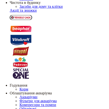
Чистота в будинку
Засоби для дому та клітки
Акції та знижки
Годування
Корм
Облаштування акваріума
Акваріуми
Фільтри для акваріума
Компресори та помпи
Обігрівачі