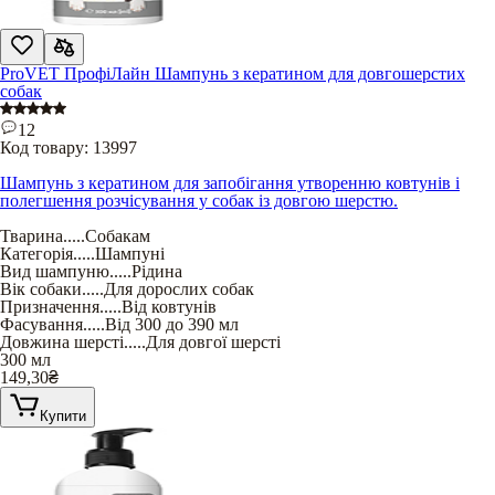
ProVET ПрофіЛайн Шампунь з кератином для довгошерстих
собак
12
Код товару:
13997
Шампунь з кератином для запобігання утворенню ковтунів і
полегшення розчісування у собак із довгою шерстю.
Тварина
.....
Собакам
Категорія
.....
Шампуні
Вид шампуню
.....
Рідина
Вік собаки
.....
Для дорослих собак
Призначення
.....
Від ковтунів
Фасування
.....
Від 300 до 390 мл
Довжина шерсті
.....
Для довгої шерсті
300 мл
149,30
₴
Купити