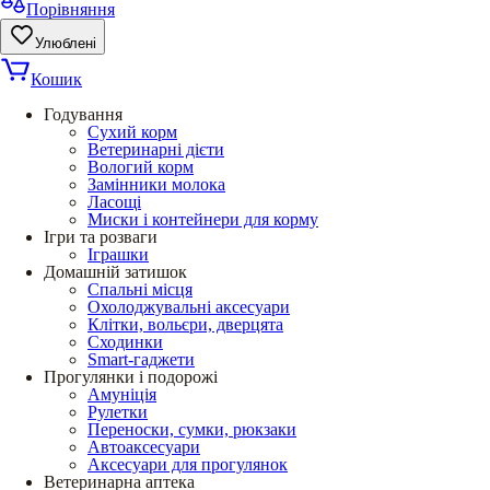
Порівняння
Улюблені
Кошик
Годування
Сухий корм
Ветеринарні дієти
Вологий корм
Замінники молока
Ласощі
Миски і контейнери для корму
Ігри та розваги
Іграшки
Домашній затишок
Спальні місця
Охолоджувальні аксесуари
Клітки, вольєри, дверцята
Сходинки
Smart-гаджети
Прогулянки і подорожі
Амуніція
Рулетки
Переноски, сумки, рюкзаки
Автоаксесуари
Аксесуари для прогулянок
Ветеринарна аптека