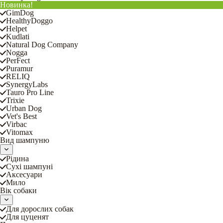
Новинка!
GimDog
HealthyDoggo
Helpet
Kudlati
Natural Dog Company
Nogga
PerFect
Puramur
RELIQ
SynergyLabs
Tauro Pro Line
Trixie
Urban Dog
Vet's Best
Virbac
Vitomax
Вид шампуню
Рідина
Сухі шампуні
Аксесуари
Мило
Вік собаки
Для дорослих собак
Для цуценят