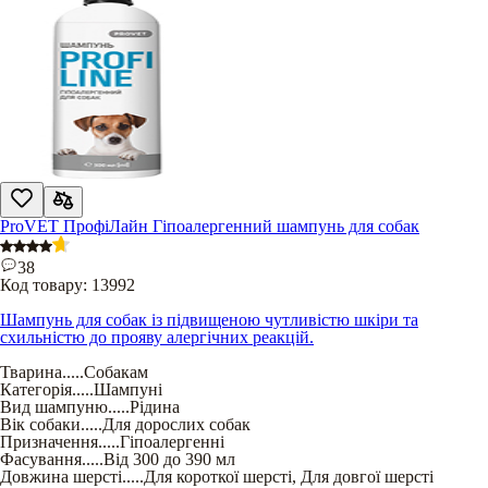
ProVET ПрофіЛайн Гіпоалергенний шампунь для собак
38
Код товару:
13992
Шампунь для собак із підвищеною чутливістю шкіри та
схильністю до прояву алергічних реакцій.
Тварина
.....
Собакам
Категорія
.....
Шампуні
Вид шампуню
.....
Рідина
Вік собаки
.....
Для дорослих собак
Призначення
.....
Гіпоалергенні
Фасування
.....
Від 300 до 390 мл
Довжина шерсті
.....
Для короткої шерсті
,
Для довгої шерсті