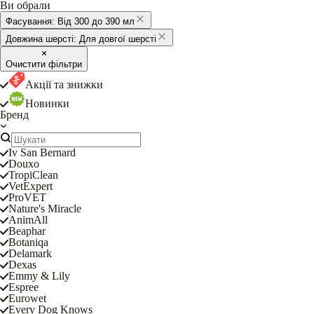
Ви обрали
Фасування:
Від 300 до 390 мл
Довжина шерсті:
Для довгої шерсті
Очистити фільтри
Акції та знижки
Новинки
Бренд
Iv San Bernard
Douxo
TropiClean
VetExpert
ProVET
Nature's Miracle
AnimAll
Beaphar
Botaniqa
Delamark
Dexas
Emmy & Lily
Espree
Eurowet
Every Dog Knows