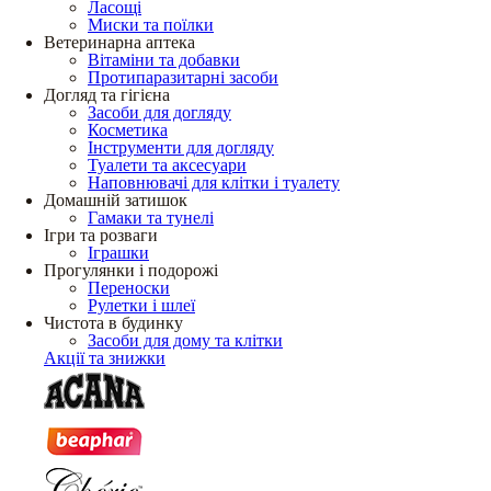
Ласощі
Миски та поїлки
Ветеринарна аптека
Вітаміни та добавки
Протипаразитарні засоби
Догляд та гігієна
Засоби для догляду
Косметика
Інструменти для догляду
Туалети та аксесуари
Наповнювачі для клітки і туалету
Домашній затишок
Гамаки та тунелі
Ігри та розваги
Іграшки
Прогулянки і подорожі
Переноски
Рулетки і шлеї
Чистота в будинку
Засоби для дому та клітки
Акції та знижки