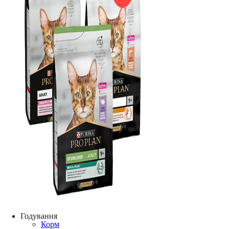
Годування
Корм