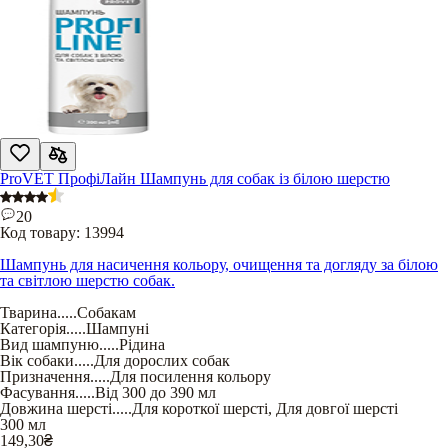
ProVET ПрофіЛайн Шампунь для собак із білою шерстю
20
Код товару:
13994
Шампунь для насичення кольору, очищення та догляду за білою
та світлою шерстю собак.
Тварина
.....
Собакам
Категорія
.....
Шампуні
Вид шампуню
.....
Рідина
Вік собаки
.....
Для дорослих собак
Призначення
.....
Для посилення кольору
Фасування
.....
Від 300 до 390 мл
Довжина шерсті
.....
Для короткої шерсті
,
Для довгої шерсті
300 мл
149,30
₴