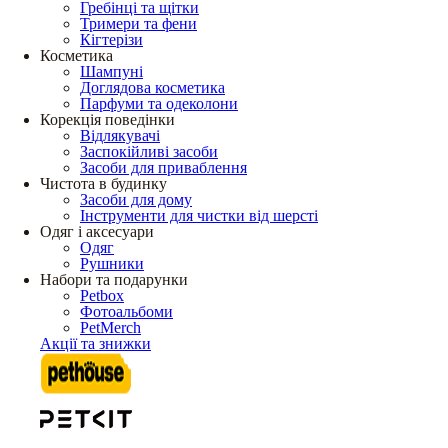
Гребінці та щітки
Тримери та фени
Кігтерізи
Косметика
Шампуні
Доглядова косметика
Парфуми та одеколони
Корекція поведінки
Відлякувачі
Заспокійливі засоби
Засоби для приваблення
Чистота в будинку
Засоби для дому
Інструменти для чистки від шерсті
Одяг і аксесуари
Одяг
Рушники
Набори та подарунки
Petbox
Фотоальбоми
PetMerch
Акції та знижки