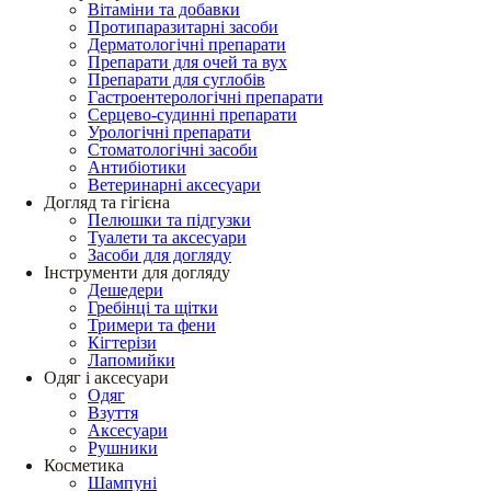
Вітаміни та добавки
Протипаразитарні засоби
Дерматологічні препарати
Препарати для очей та вух
Препарати для суглобів
Гастроентерологічні препарати
Серцево-судинні препарати
Урологічні препарати
Стоматологічні засоби
Антибіотики
Ветеринарні аксесуари
Догляд та гігієна
Пелюшки та підгузки
Туалети та аксесуари
Засоби для догляду
Інструменти для догляду
Дешедери
Гребінці та щітки
Тримери та фени
Кігтерізи
Лапомийки
Одяг і аксесуари
Одяг
Взуття
Аксесуари
Рушники
Косметика
Шампуні