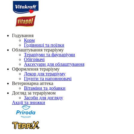
Годування
Корм
Годівниці та поїлки
Облаштування тераріуму
Тераріуми та фаунаріуми
Обігрівачі
Аксесуари для облаштування
Оформлення тераріуму
Декор для тераріуму
Грунти та наповнювачі
Ветеринарна аптека
Вітаміни та добавки
Догляд за тераріумом
Засоби для догляду
Акції та знижки