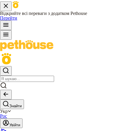
Відкрийте всі переваги з додатком Pethouse
Перейти
Знайти
Укр
Рос
Увійти