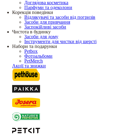
Доглядова косметика
Парфуми та одеколони
Корекція поведінки
Відлякувачі та засоби від погризів
Засоби для привчання
Заспокійливі засоби
Чистота в будинку
Засоби для дому
Інструменти для чистки від шерсті
Набори та подарунки
Petbox
Фотоальбоми
PetMerch
Акції та знижки