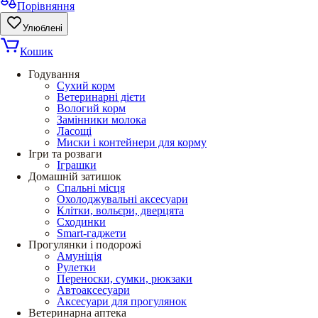
Порівняння
Улюблені
Кошик
Годування
Сухий корм
Ветеринарні дієти
Вологий корм
Замінники молока
Ласощі
Миски і контейнери для корму
Ігри та розваги
Іграшки
Домашній затишок
Спальні місця
Охолоджувальні аксесуари
Клітки, вольєри, дверцята
Сходинки
Smart-гаджети
Прогулянки і подорожі
Амуніція
Рулетки
Переноски, сумки, рюкзаки
Автоаксесуари
Аксесуари для прогулянок
Ветеринарна аптека