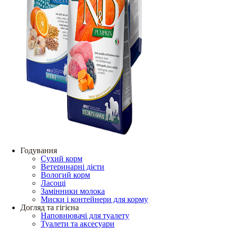
Годування
Сухий корм
Ветеринарні дієти
Вологий корм
Ласощі
Замінники молока
Миски і контейнери для корму
Догляд та гігієна
Наповнювачі для туалету
Туалети та аксесуари