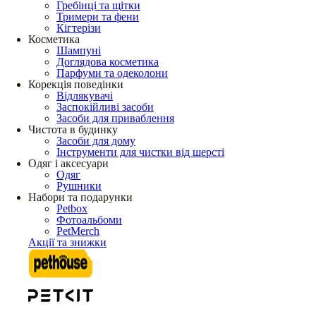
Гребінці та щітки
Тримери та фени
Кігтерізи
Косметика
Шампуні
Доглядова косметика
Парфуми та одеколони
Корекція поведінки
Відлякувачі
Заспокійливі засоби
Засоби для приваблення
Чистота в будинку
Засоби для дому
Інструменти для чистки від шерсті
Одяг і аксесуари
Одяг
Рушники
Набори та подарунки
Petbox
Фотоальбоми
PetMerch
Акції та знижки