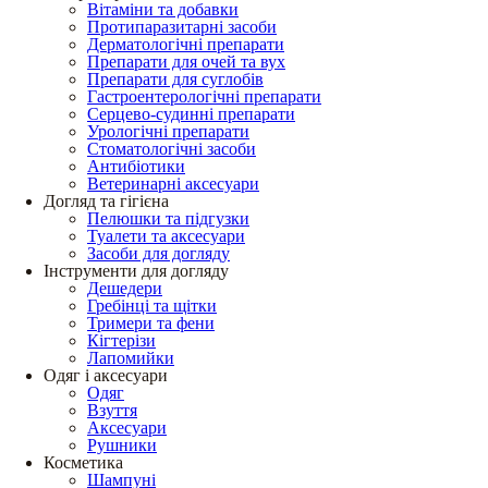
Вітаміни та добавки
Протипаразитарні засоби
Дерматологічні препарати
Препарати для очей та вух
Препарати для суглобів
Гастроентерологічні препарати
Серцево-судинні препарати
Урологічні препарати
Стоматологічні засоби
Антибіотики
Ветеринарні аксесуари
Догляд та гігієна
Пелюшки та підгузки
Туалети та аксесуари
Засоби для догляду
Інструменти для догляду
Дешедери
Гребінці та щітки
Тримери та фени
Кігтерізи
Лапомийки
Одяг і аксесуари
Одяг
Взуття
Аксесуари
Рушники
Косметика
Шампуні