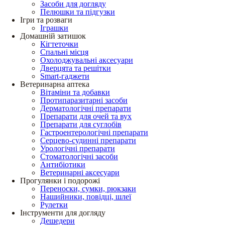
Засоби для догляду
Пелюшки та підгузки
Ігри та розваги
Іграшки
Домашній затишок
Кігтеточки
Спальні місця
Охолоджувальні аксесуари
Дверцята та решітки
Smart-гаджети
Ветеринарна аптека
Вітаміни та добавки
Протипаразитарні засоби
Дерматологічні препарати
Препарати для очей та вух
Препарати для суглобів
Гастроентерологічні препарати
Серцево-судинні препарати
Урологічні препарати
Стоматологічні засоби
Антибіотики
Ветеринарні аксесуари
Прогулянки і подорожі
Переноски, сумки, рюкзаки
Нашийники, повідці, шлеї
Рулетки
Інструменти для догляду
Дешедери