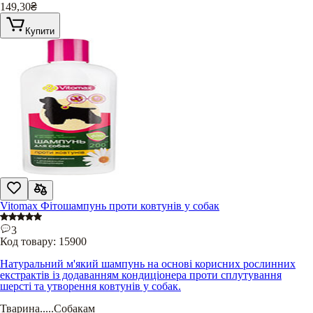
149,30
₴
Купити
Vitomax Фітошампунь проти ковтунів у собак
3
Код товару:
15900
Натуральний м'який шампунь на основі корисних рослинних
екстрактів із додаванням кондиціонера проти сплутування
шерсті та утворення ковтунів у собак.
Тварина
.....
Собакам