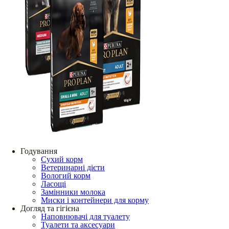
Годування
Сухий корм
Ветеринарні дієти
Вологий корм
Ласощі
Замінники молока
Миски і контейнери для корму
Догляд та гігієна
Наповнювачі для туалету
Туалети та аксесуари