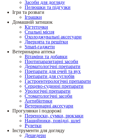
Засоби для догляду
Пелюшки та підгузки
Ігри та розваги
Іграшки
Домашній затишок
Кігтеточки
Спальні місця
Охолоджувальні аксесуари
Дверцята та решітки
Smart-гаджети
Ветеринарна аптека
Вітаміни та добавки
Протипаразитарні засоби
Дерматологічні препарати
Препарати для очей та вух
Препарати для суглобів
Гастроентерологічні препарати
Серцево-судинні препарати
Урологічні препарати
Стоматологічні засоби
Антибіотики
Ветеринарні аксесуари
Прогулянки і подорожі
Переноски, сумки, рюкзаки
Нашийники, повідці, шлеї
Рулетки
Інструменти для догляду
Дешедери