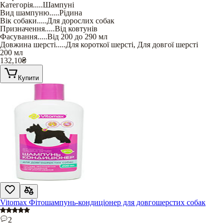
Категорія
.....
Шампуні
Вид шампуню
.....
Рідина
Вік собаки
.....
Для дорослих собак
Призначення
.....
Від ковтунів
Фасування
.....
Від 200 до 290 мл
Довжина шерсті
.....
Для короткої шерсті
,
Для довгої шерсті
200 мл
132,10
₴
Купити
Vitomax Фітошампунь-кондиціонер для довгошерстих собак
2