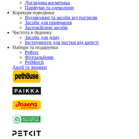
Доглядова косметика
Парфуми та одеколони
Корекція поведінки
Відлякувачі та засоби від погризів
Засоби для привчання
Заспокійливі засоби
Чистота в будинку
Засоби для дому
Інструменти для чистки від шерсті
Набори та подарунки
Petbox
Фотоальбоми
PetMerch
Акції та знижки