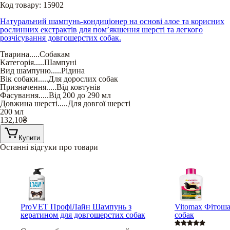
Код товару:
15902
Натуральний шампунь-кондиціонер на основі алое та корисних
рослинних екстрактів для пом’якшення шерсті та легкого
розчісування довгошерстих собак.
Тварина
.....
Собакам
Категорія
.....
Шампуні
Вид шампуню
.....
Рідина
Вік собаки
.....
Для дорослих собак
Призначення
.....
Від ковтунів
Фасування
.....
Від 200 до 290 мл
Довжина шерсті
.....
Для довгої шерсті
200 мл
132,10
₴
Купити
Останні відгуки про товари
ProVET ПрофіЛайн Шампунь з
Vitomax Фітоша
кератином для довгошерстих собак
собак