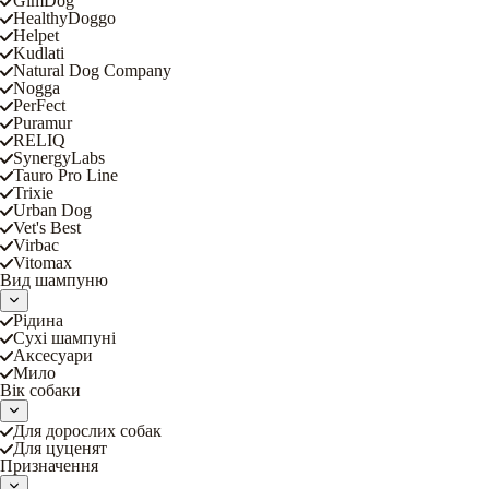
GimDog
HealthyDoggo
Helpet
Kudlati
Natural Dog Company
Nogga
PerFect
Puramur
RELIQ
SynergyLabs
Tauro Pro Line
Trixie
Urban Dog
Vet's Best
Virbac
Vitomax
Вид шампуню
Рідина
Сухі шампуні
Аксесуари
Мило
Вік собаки
Для дорослих собак
Для цуценят
Призначення