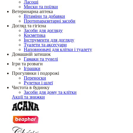
Ласощі
Миски та поїлки
Ветеринарна аптека
Вітаміни та добавки
Протипаразитарні засоби
Догляд та гігієна
Засоби для догляду
Косметика
Інструменти для догляду
Туалети та аксесуари
Наповнювачі для клітки і туалету
Домашній затишок
Гамаки та тунелі
Ігри та розваги
Іграшки
Прогулянки і подорожі
Переноски
Рулетки і шлеї
Чистота в будинку
Засоби для дому та клітки
Акції та знижки