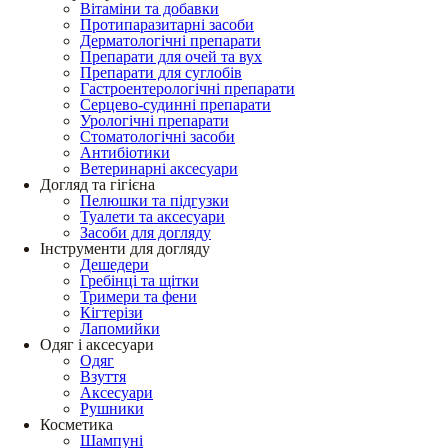
Вітаміни та добавки
Протипаразитарні засоби
Дерматологічні препарати
Препарати для очей та вух
Препарати для суглобів
Гастроентерологічні препарати
Серцево-судинні препарати
Урологічні препарати
Стоматологічні засоби
Антибіотики
Ветеринарні аксесуари
Догляд та гігієна
Пелюшки та підгузки
Туалети та аксесуари
Засоби для догляду
Інструменти для догляду
Дешедери
Гребінці та щітки
Тримери та фени
Кігтерізи
Лапомийки
Одяг і аксесуари
Одяг
Взуття
Аксесуари
Рушники
Косметика
Шампуні