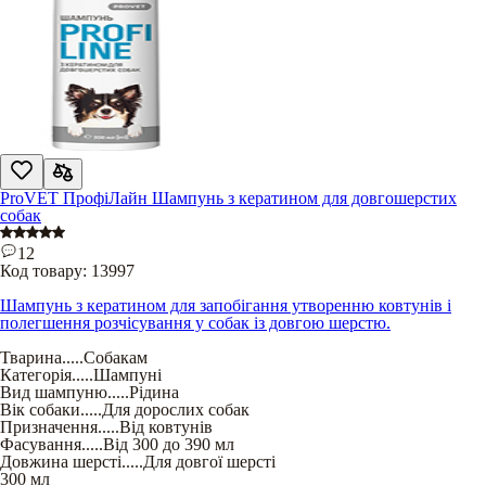
ProVET ПрофіЛайн Шампунь з кератином для довгошерстих
собак
12
Код товару:
13997
Шампунь з кератином для запобігання утворенню ковтунів і
полегшення розчісування у собак із довгою шерстю.
Тварина
.....
Собакам
Категорія
.....
Шампуні
Вид шампуню
.....
Рідина
Вік собаки
.....
Для дорослих собак
Призначення
.....
Від ковтунів
Фасування
.....
Від 300 до 390 мл
Довжина шерсті
.....
Для довгої шерсті
300 мл