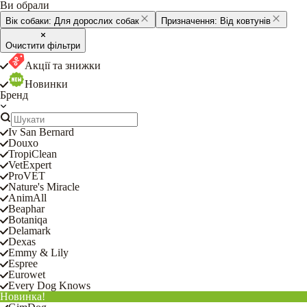
Ви обрали
Вік собаки:
Для дорослих собак
Призначення:
Від ковтунів
Очистити фільтри
Акції та знижки
Новинки
Бренд
Iv San Bernard
Douxo
TropiClean
VetExpert
ProVET
Nature's Miracle
AnimAll
Beaphar
Botaniqa
Delamark
Dexas
Emmy & Lily
Espree
Eurowet
Every Dog Knows
Новинка!