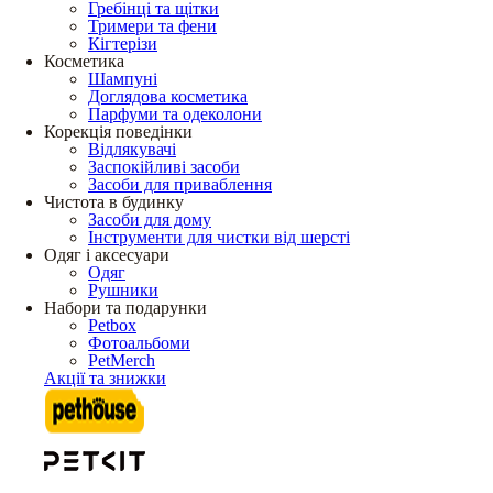
Гребінці та щітки
Тримери та фени
Кігтерізи
Косметика
Шампуні
Доглядова косметика
Парфуми та одеколони
Корекція поведінки
Відлякувачі
Заспокійливі засоби
Засоби для приваблення
Чистота в будинку
Засоби для дому
Інструменти для чистки від шерсті
Одяг і аксесуари
Одяг
Рушники
Набори та подарунки
Petbox
Фотоальбоми
PetMerch
Акції та знижки