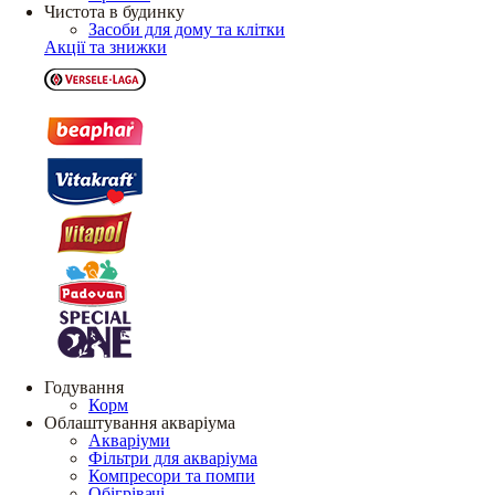
Чистота в будинку
Засоби для дому та клітки
Акції та знижки
Годування
Корм
Облаштування акваріума
Акваріуми
Фільтри для акваріума
Компресори та помпи
Обігрівачі