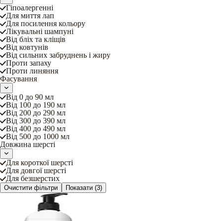
Гіпоалергенні
Для миття лап
Для посилення кольору
Лікувальні шампуні
Від бліх та кліщів
Від ковтунів
Від сильних забруднень і жиру
Проти запаху
Проти линяння
Фасування
Від 0 до 90 мл
Від 100 до 190 мл
Від 200 до 290 мл
Від 300 до 390 мл
Від 400 до 490 мл
Від 500 до 1000 мл
Довжина шерсті
Для короткої шерсті
Для довгої шерсті
Для безшерстих
Очистити фільтри
Показати
(3)