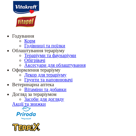
Годування
Корм
Годівниці та поїлки
Облаштування тераріуму
Тераріуми та фаунаріуми
Обігрівачі
Аксесуари для облаштування
Оформлення тераріуму
Декор для тераріуму
Грунти та наповнювачі
Ветеринарна аптека
Вітаміни та добавки
Догляд за тераріумом
Засоби для догляду
Акції та знижки