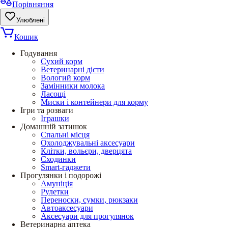
Порівняння
Улюблені
Кошик
Годування
Сухий корм
Ветеринарні дієти
Вологий корм
Замінники молока
Ласощі
Миски і контейнери для корму
Ігри та розваги
Іграшки
Домашній затишок
Спальні місця
Охолоджувальні аксесуари
Клітки, вольєри, дверцята
Сходинки
Smart-гаджети
Прогулянки і подорожі
Амуніція
Рулетки
Переноски, сумки, рюкзаки
Автоаксесуари
Аксесуари для прогулянок
Ветеринарна аптека