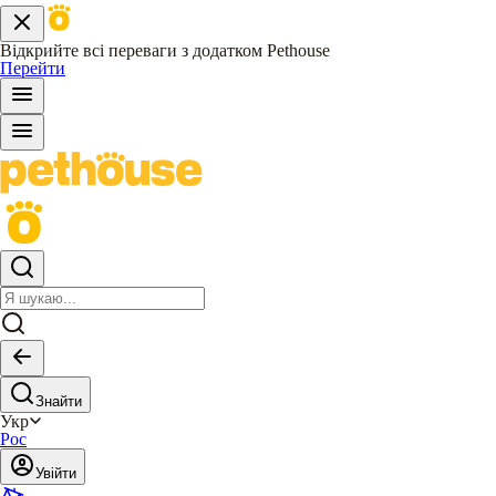
Відкрийте всі переваги з додатком Pethouse
Перейти
Знайти
Укр
Рос
Увійти