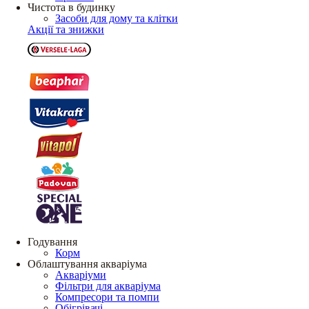
Чистота в будинку
Засоби для дому та клітки
Акції та знижки
Годування
Корм
Облаштування акваріума
Акваріуми
Фільтри для акваріума
Компресори та помпи
Обігрівачі