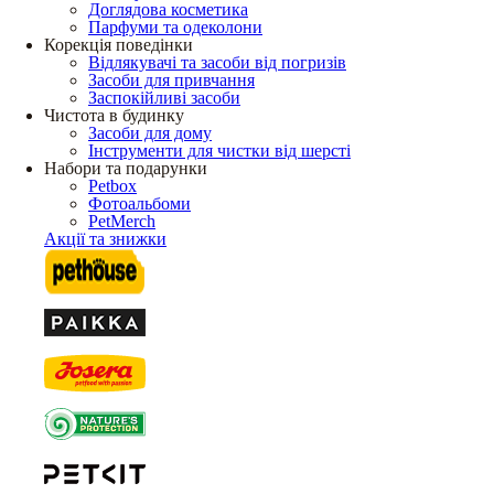
Доглядова косметика
Парфуми та одеколони
Корекція поведінки
Відлякувачі та засоби від погризів
Засоби для привчання
Заспокійливі засоби
Чистота в будинку
Засоби для дому
Інструменти для чистки від шерсті
Набори та подарунки
Petbox
Фотоальбоми
PetMerch
Акції та знижки