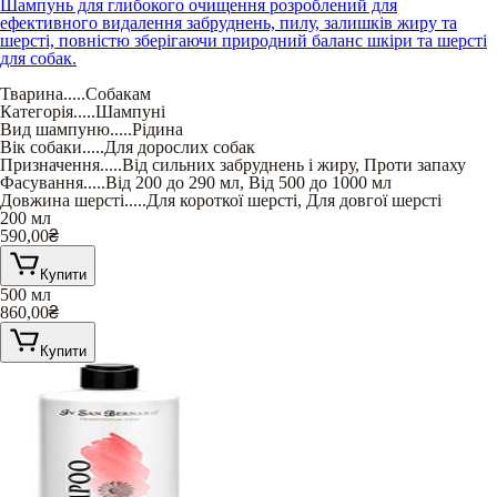
Шампунь для глибокого очищення розроблений для
ефективного видалення забруднень, пилу, залишків жиру та
шерсті, повністю зберігаючи природний баланс шкіри та шерсті
для собак.
Тварина
.....
Собакам
Категорія
.....
Шампуні
Вид шампуню
.....
Рідина
Вік собаки
.....
Для дорослих собак
Призначення
.....
Від сильних забруднень і жиру
,
Проти запаху
Фасування
.....
Від 200 до 290 мл
,
Від 500 до 1000 мл
Довжина шерсті
.....
Для короткої шерсті
,
Для довгої шерсті
200 мл
590,00
₴
Купити
500 мл
860,00
₴
Купити