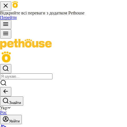
Відкрийте всі переваги з додатком Pethouse
Перейти
Знайти
Укр
Рос
Увійти