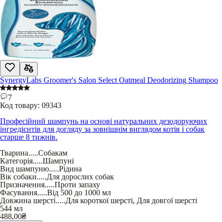
SynergyLabs Groomer's Salon Select Oatmeal Deodorizing Shampoo
7
Код товару:
09343
Професійний шампунь на основі натуральних дезодоруючих
інгредієнтів для догляду за зовнішнім виглядом котів і собак
старше 8 тижнів.
Тварина
.....
Собакам
Категорія
.....
Шампуні
Вид шампуню
.....
Рідина
Вік собаки
.....
Для дорослих собак
Призначення
.....
Проти запаху
Фасування
.....
Від 500 до 1000 мл
Довжина шерсті
.....
Для короткої шерсті
,
Для довгої шерсті
544 мл
488,00
₴