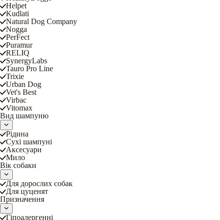
Helpet
Kudlati
Natural Dog Company
Nogga
PerFect
Puramur
RELIQ
SynergyLabs
Tauro Pro Line
Trixie
Urban Dog
Vet's Best
Virbac
Vitomax
Вид шампуню
Рідина
Сухі шампуні
Аксесуари
Мило
Вік собаки
Для дорослих собак
Для цуценят
Призначення
Гіпоалергенні