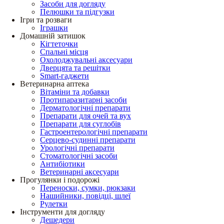
Засоби для догляду
Пелюшки та підгузки
Ігри та розваги
Іграшки
Домашній затишок
Кігтеточки
Спальні місця
Охолоджувальні аксесуари
Дверцята та решітки
Smart-гаджети
Ветеринарна аптека
Вітаміни та добавки
Протипаразитарні засоби
Дерматологічні препарати
Препарати для очей та вух
Препарати для суглобів
Гастроентерологічні препарати
Серцево-судинні препарати
Урологічні препарати
Стоматологічні засоби
Антибіотики
Ветеринарні аксесуари
Прогулянки і подорожі
Переноски, сумки, рюкзаки
Нашийники, повідці, шлеї
Рулетки
Інструменти для догляду
Дешедери