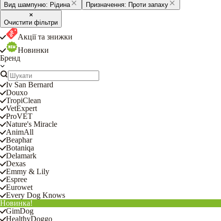
Вид шампуню:
Рідина
Призначення:
Проти запаху
Очистити фільтри
Акції та знижки
Новинки
Бренд
Iv San Bernard
Douxo
TropiClean
VetExpert
ProVET
Nature's Miracle
AnimAll
Beaphar
Botaniqa
Delamark
Dexas
Emmy & Lily
Espree
Eurowet
Every Dog Knows
Новинка!
GimDog
HealthyDoggo