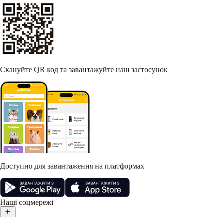
Скануйте QR код та завантажуйте наш застосунок
Доступно для завантаження на платформах
Наші соцмережі