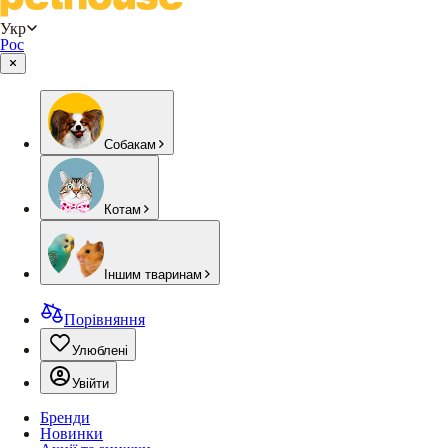
Укр
Рос
Собакам
Котам
Іншим тваринам
Порівняння
Улюблені
Увійти
Бренди
Новинки