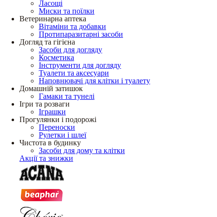
Ласощі
Миски та поїлки
Ветеринарна аптека
Вітаміни та добавки
Протипаразитарні засоби
Догляд та гігієна
Засоби для догляду
Косметика
Інструменти для догляду
Туалети та аксесуари
Наповнювачі для клітки і туалету
Домашній затишок
Гамаки та тунелі
Ігри та розваги
Іграшки
Прогулянки і подорожі
Переноски
Рулетки і шлеї
Чистота в будинку
Засоби для дому та клітки
Акції та знижки