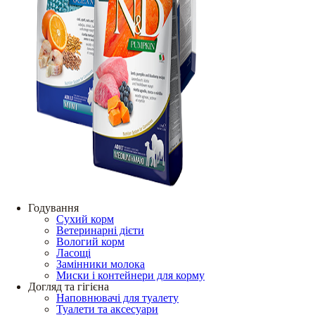
Годування
Сухий корм
Ветеринарні дієти
Вологий корм
Ласощі
Замінники молока
Миски і контейнери для корму
Догляд та гігієна
Наповнювачі для туалету
Туалети та аксесуари