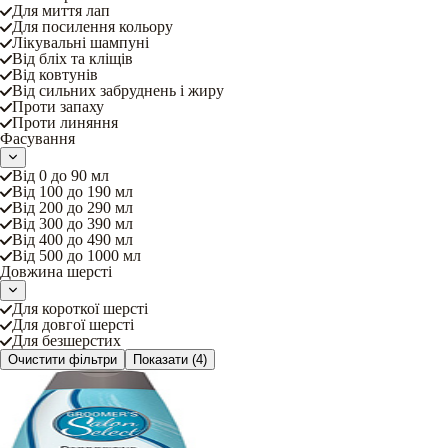
Для миття лап
Для посилення кольору
Лікувальні шампуні
Від бліх та кліщів
Від ковтунів
Від сильних забруднень і жиру
Проти запаху
Проти линяння
Фасування
Від 0 до 90 мл
Від 100 до 190 мл
Від 200 до 290 мл
Від 300 до 390 мл
Від 400 до 490 мл
Від 500 до 1000 мл
Довжина шерсті
Для короткої шерсті
Для довгої шерсті
Для безшерстих
Очистити фільтри
Показати
(4)