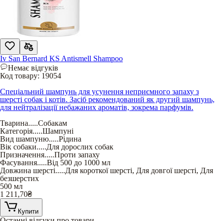
Iv San Bernard KS Antismell Shampoo
Немає відгуків
Код товару:
19054
Спеціальний шампунь для усунення неприємного запаху з
шерсті собак і котів. Засіб рекомендований як другий шампунь,
для нейтралізації небажаних ароматів, зокрема парфумів.
Тварина
.....
Собакам
Категорія
.....
Шампуні
Вид шампуню
.....
Рідина
Вік собаки
.....
Для дорослих собак
Призначення
.....
Проти запаху
Фасування
.....
Від 500 до 1000 мл
Довжина шерсті
.....
Для короткої шерсті
,
Для довгої шерсті
,
Для
безшерстих
500 мл
1 211,70
₴
Купити
Останні відгуки про товари