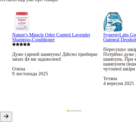
Nature's Miracle Odor Control Lavender
SynergyLabs Gro
Shampoo-Conditioner
Oatmeal Deodor
Пересушує шкір
Дуже гарний шампунь! Дійсно прибирає
Потрібно дуже 
запах 👍 ми задоволені!
шампунь. При 
шампунем (інш
Олена
чутливої шкіри 
9 листопада 2025
Тетяна
4 вересня 2025