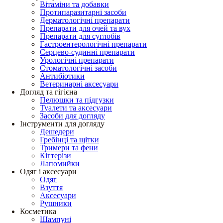
Вітаміни та добавки
Протипаразитарні засоби
Дерматологічні препарати
Препарати для очей та вух
Препарати для суглобів
Гастроентерологічні препарати
Серцево-судинні препарати
Урологічні препарати
Стоматологічні засоби
Антибіотики
Ветеринарні аксесуари
Догляд та гігієна
Пелюшки та підгузки
Туалети та аксесуари
Засоби для догляду
Інструменти для догляду
Дешедери
Гребінці та щітки
Тримери та фени
Кігтерізи
Лапомийки
Одяг і аксесуари
Одяг
Взуття
Аксесуари
Рушники
Косметика
Шампуні