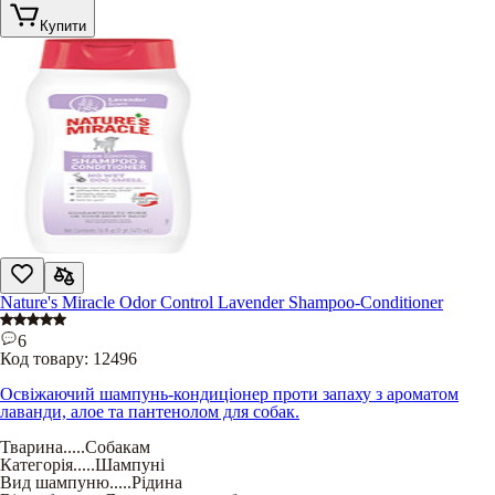
Купити
Nature's Miracle Odor Control Lavender Shampoo-Conditioner
6
Код товару:
12496
Освіжаючий шампунь-кондиціонер проти запаху з ароматом
лаванди, алое та пантенолом для собак.
Тварина
.....
Собакам
Категорія
.....
Шампуні
Вид шампуню
.....
Рідина