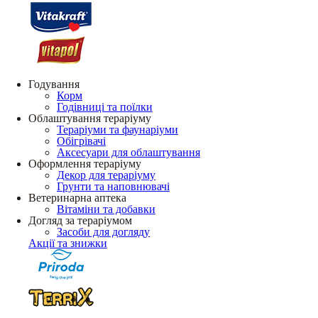
Годування
Корм
Годівниці та поїлки
Облаштування тераріуму
Тераріуми та фаунаріуми
Обігрівачі
Аксесуари для облаштування
Оформлення тераріуму
Декор для тераріуму
Грунти та наповнювачі
Ветеринарна аптека
Вітаміни та добавки
Догляд за тераріумом
Засоби для догляду
Акції та знижки