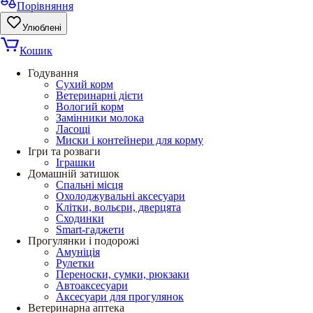
Порівняння
Улюблені
Кошик
Годування
Сухий корм
Ветеринарні дієти
Вологий корм
Замінники молока
Ласощі
Миски і контейнери для корму
Ігри та розваги
Іграшки
Домашній затишок
Спальні місця
Охолоджувальні аксесуари
Клітки, вольєри, дверцята
Сходинки
Smart-гаджети
Прогулянки і подорожі
Амуніція
Рулетки
Переноски, сумки, рюкзаки
Автоаксесуари
Аксесуари для прогулянок
Ветеринарна аптека