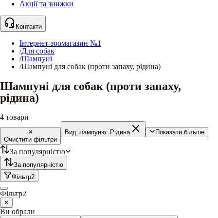
Акції та знижки
Контакти
Інтернет-зоомагазин №1
/
Для собак
/
Шампуні
/
Шампуні для собак (проти запаху, рідина)
Шампуні для собак (проти запаху,
рідина)
4
товари
Вид шампуню:
Рідина
Показати більше
Очистити фільтри
За популярністю
За популярністю
Фільтр
2
Фільтр
2
Ви обрали