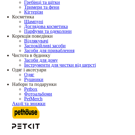
Гребінці та щітки
Тримери та фени
Кігтерізи
Косметика
Шампуні
Доглядова косметика
Парфуми та одеколони
Корекція поведінки
Відлякувачі
Заспокійливі засоби
Засоби для приваблення
Чистота в будинку
Засоби для дому
Інструменти для чистки від шерсті
Одяг і аксесуари
Одяг
Рушники
Набори та подарунки
Petbox
Фотоальбоми
PetMerch
Акції та знижки