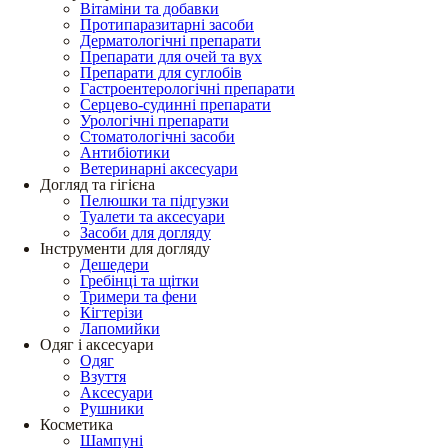
Вітаміни та добавки
Протипаразитарні засоби
Дерматологічні препарати
Препарати для очей та вух
Препарати для суглобів
Гастроентерологічні препарати
Серцево-судинні препарати
Урологічні препарати
Стоматологічні засоби
Антибіотики
Ветеринарні аксесуари
Догляд та гігієна
Пелюшки та підгузки
Туалети та аксесуари
Засоби для догляду
Інструменти для догляду
Дешедери
Гребінці та щітки
Тримери та фени
Кігтерізи
Лапомийки
Одяг і аксесуари
Одяг
Взуття
Аксесуари
Рушники
Косметика
Шампуні