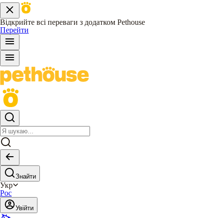
Відкрийте всі переваги з додатком Pethouse
Перейти
Знайти
Укр
Рос
Увійти