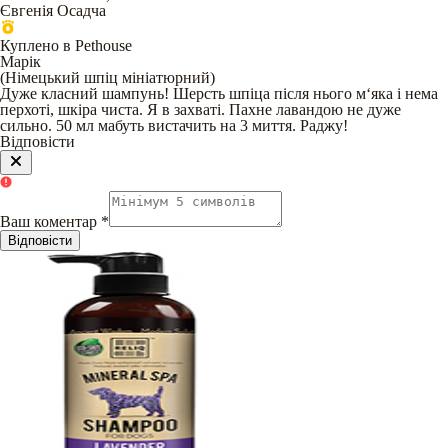
Євгенія Осадча
Куплено в Pethouse
Марік
(
Німецький шпіц мініатюрний
)
Дуже класний шампунь! Шерсть шпіца після нього м‘яка і нема
перхоті, шкіра чиста. Я в захваті. Пахне лавандою не дуже
сильно. 50 мл мабуть вистачить на 3 миття. Раджу!
Відповісти
Ваш коментар
*
Відповісти