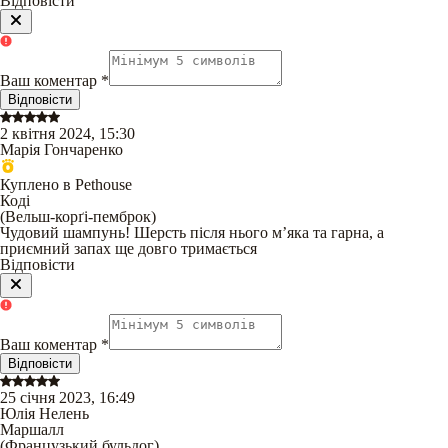
Відповісти
Ваш коментар
*
Відповісти
2 квітня 2024, 15:30
Марія Гончаренко
Куплено в Pethouse
Коді
(
Вельш-корґі-пемброк
)
Чудовий шампунь! Шерсть після нього мʼяка та гарна, а
приємний запах ще довго тримається
Відповісти
Ваш коментар
*
Відповісти
25 січня 2023, 16:49
Юлія Нелень
Маршалл
(
Французький бульдог
)