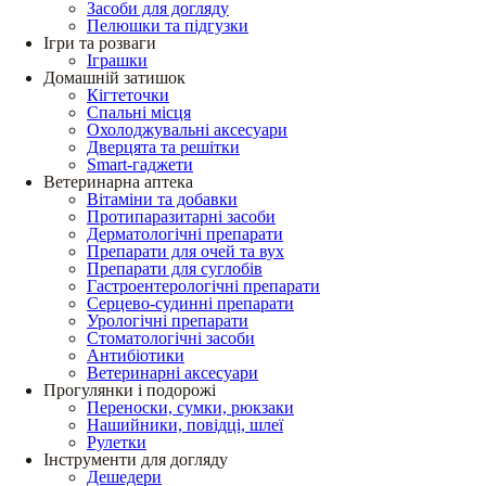
Засоби для догляду
Пелюшки та підгузки
Ігри та розваги
Іграшки
Домашній затишок
Кігтеточки
Спальні місця
Охолоджувальні аксесуари
Дверцята та решітки
Smart-гаджети
Ветеринарна аптека
Вітаміни та добавки
Протипаразитарні засоби
Дерматологічні препарати
Препарати для очей та вух
Препарати для суглобів
Гастроентерологічні препарати
Серцево-судинні препарати
Урологічні препарати
Стоматологічні засоби
Антибіотики
Ветеринарні аксесуари
Прогулянки і подорожі
Переноски, сумки, рюкзаки
Нашийники, повідці, шлеї
Рулетки
Інструменти для догляду
Дешедери