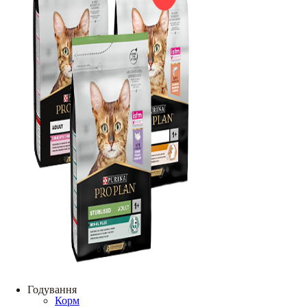
Годування
Корм