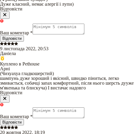
Дуже класний, немає алергії і лупи)
Відповісти
Ваш коментар
*
Відповісти
9 листопада 2022, 20:53
Даніела
Куплено в Pethouse
Арні
(
Чихуахуа гладкошерстий
)
шампунь дуже хороший і якісний, швидко піниться, легко
змивається, собачці запах комфортний, після нього шерсть дууже
м'якенька та блискуча) І вистачає надовго
Відповісти
Ваш коментар
*
Відповісти
20 жовтня 2022, 18:19