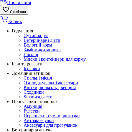
Порівняння
Улюблені
Кошик
Годування
Сухий корм
Ветеринарні дієти
Вологий корм
Замінники молока
Ласощі
Миски і контейнери для корму
Ігри та розваги
Іграшки
Домашній затишок
Спальні місця
Охолоджувальні аксесуари
Клітки, вольєри, дверцята
Сходинки
Smart-гаджети
Прогулянки і подорожі
Амуніція
Рулетки
Переноски, сумки, рюкзаки
Автоаксесуари
Аксесуари для прогулянок
Ветеринарна аптека