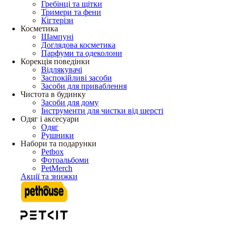
Гребінці та щітки
Тримери та фени
Кігтерізи
Косметика
Шампуні
Доглядова косметика
Парфуми та одеколони
Корекція поведінки
Відлякувачі
Заспокійливі засоби
Засоби для приваблення
Чистота в будинку
Засоби для дому
Інструменти для чистки від шерсті
Одяг і аксесуари
Одяг
Рушники
Набори та подарунки
Petbox
Фотоальбоми
PetMerch
Акції та знижки