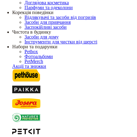
Доглядова косметика
Парфуми та одеколони
Корекція поведінки
Відлякувачі та засоби від погризів
Засоби для привчання
Заспокійливі засоби
Чистота в будинку
Засоби для дому
Інструменти для чистки від шерсті
Набори та подарунки
Petbox
Фотоальбоми
PetMerch
Акції та знижки