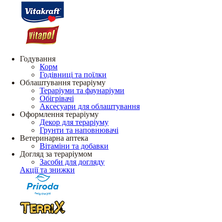
Годування
Корм
Годівниці та поїлки
Облаштування тераріуму
Тераріуми та фаунаріуми
Обігрівачі
Аксесуари для облаштування
Оформлення тераріуму
Декор для тераріуму
Грунти та наповнювачі
Ветеринарна аптека
Вітаміни та добавки
Догляд за тераріумом
Засоби для догляду
Акції та знижки