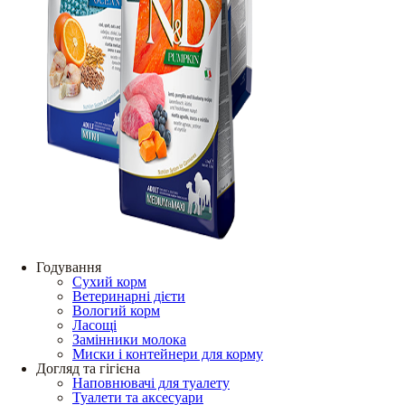
Годування
Сухий корм
Ветеринарні дієти
Вологий корм
Ласощі
Замінники молока
Миски і контейнери для корму
Догляд та гігієна
Наповнювачі для туалету
Туалети та аксесуари