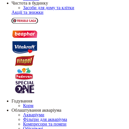
Чистота в будинку
Засоби для дому та клітки
Акції та знижки
Годування
Корм
Облаштування акваріума
Акваріуми
Фільтри для акваріума
Компресори та помпи
Обігрівачі