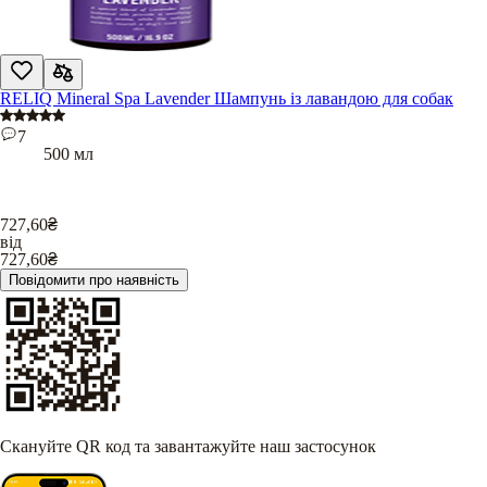
RELIQ Mineral Spa Lavender Шампунь із лавандою для собак
7
500 мл
727,60
₴
від
727,60
₴
Повідомити про наявність
Скануйте QR код та завантажуйте наш застосунок