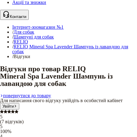
Акції та знижки
Контакти
Інтернет-зоомагазин №1
/
Для собак
/
Шампуні для собак
/
RELIQ
/
RELIQ Mineral Spa Lavender Шампунь із лавандою для
собак
/
Відгуки
Відгуки про товар RELIQ
Mineral Spa Lavender Шампунь із
лавандою для собак
повернутися до товару
Для написання свого відгуку увійдіть в особистий кабінет
Увійти
5
(
7
відгуків
)
5
100
%
4