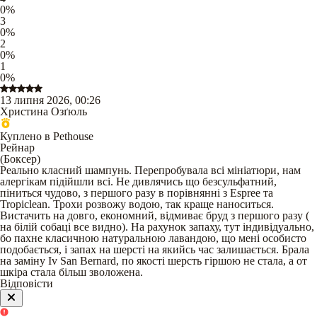
0
%
3
0
%
2
0
%
1
0
%
13 липня 2026, 00:26
Христина Озґюль
Куплено в Pethouse
Рейнар
(
Боксер
)
Реально класний шампунь. Перепробувала всі мініатюри, нам
алергікам підійшли всі. Не дивлячись що безсульфатний,
піниться чудово, з першого разу в порівнянні з Espree та
Tropiclean. Трохи розвожу водою, так краще наноситься.
Вистачить на довго, економний, відмиває бруд з першого разу (
на білій собаці все видно). На рахунок запаху, тут індивідуально,
бо пахне класичною натуральною лавандою, що мені особисто
подобається, і запах на шерсті на якийсь час залишається. Брала
на заміну Iv San Bernard, по якості шерсть гіршою не стала, а от
шкіра стала більш зволожена.
Відповісти