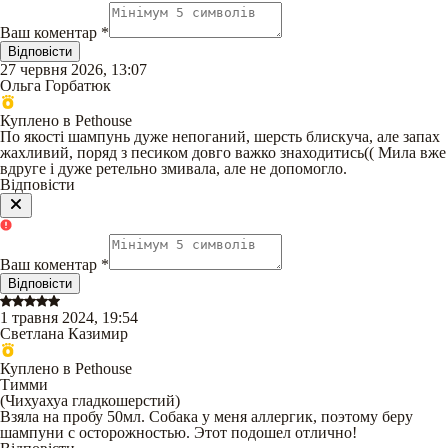
Ваш коментар
*
Відповісти
27 червня 2026, 13:07
Ольга Горбатюк
Куплено в Pethouse
По якості шампунь дуже непоганий, шерсть блискуча, але запах
жахливий, поряд з песиком довго важко знаходитись(( Мила вже
вдруге і дуже ретельно змивала, але не допомогло.
Відповісти
Ваш коментар
*
Відповісти
1 травня 2024, 19:54
Светлана Казимир
Куплено в Pethouse
Тимми
(
Чихуахуа гладкошерстий
)
Взяла на пробу 50мл. Собака у меня аллергик, поэтому беру
шампуни с осторожностью. Этот подошел отлично!