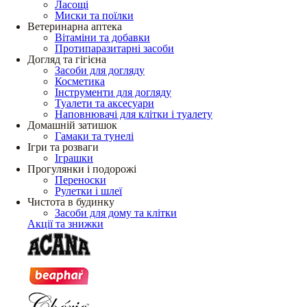
Ласощі
Миски та поїлки
Ветеринарна аптека
Вітаміни та добавки
Протипаразитарні засоби
Догляд та гігієна
Засоби для догляду
Косметика
Інструменти для догляду
Туалети та аксесуари
Наповнювачі для клітки і туалету
Домашній затишок
Гамаки та тунелі
Ігри та розваги
Іграшки
Прогулянки і подорожі
Переноски
Рулетки і шлеї
Чистота в будинку
Засоби для дому та клітки
Акції та знижки