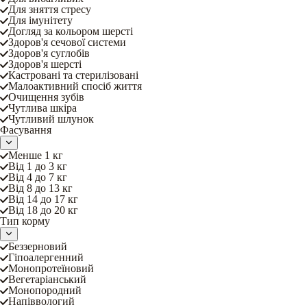
Для зняття стресу
Для імунітету
Догляд за кольором шерсті
Здоров'я сечової системи
Здоров'я суглобів
Здоров'я шерсті
Кастровані та стерилізовані
Малоактивний спосіб життя
Очищення зубів
Чутлива шкіра
Чутливий шлунок
Фасування
Менше 1 кг
Від 1 до 3 кг
Від 4 до 7 кг
Від 8 до 13 кг
Від 14 до 17 кг
Від 18 до 20 кг
Тип корму
Беззерновий
Гіпоалергенний
Монопротеїновий
Вегетаріанський
Монопородний
Напіввологий