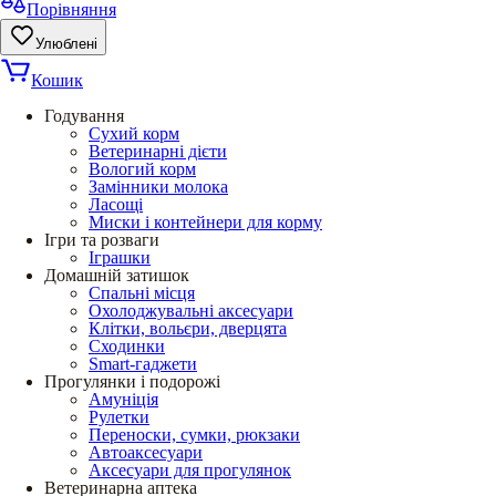
Порівняння
Улюблені
Кошик
Годування
Сухий корм
Ветеринарні дієти
Вологий корм
Замінники молока
Ласощі
Миски і контейнери для корму
Ігри та розваги
Іграшки
Домашній затишок
Спальні місця
Охолоджувальні аксесуари
Клітки, вольєри, дверцята
Сходинки
Smart-гаджети
Прогулянки і подорожі
Амуніція
Рулетки
Переноски, сумки, рюкзаки
Автоаксесуари
Аксесуари для прогулянок
Ветеринарна аптека