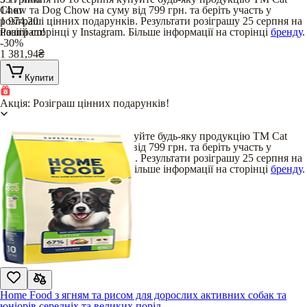
Chow та Dog Chow на суму від 799 грн. та беріть участь у
14 кг
розіграші цінних подарунків. Результати розіграшу 25 серпня на
1 974,20
нашій сторінці у Instagram. Більше інформації на сторінці
Розіграш!
бренду
.
-30%
1 381,94
₴
Купити
Акція: Розіграш цінних подарунків!
З 17 липня по 16 серпня купуйте будь-яку продукцію TM Cat
Chow та Dog Chow на суму від 799 грн. та беріть участь у
розіграші цінних подарунків. Результати розіграшу 25 серпня на
нашій сторінці у Instagram. Більше інформації на сторінці
бренду
.
Home Food з ягням та рисом для дорослих активних собак та
юніорів середніх та великих порід