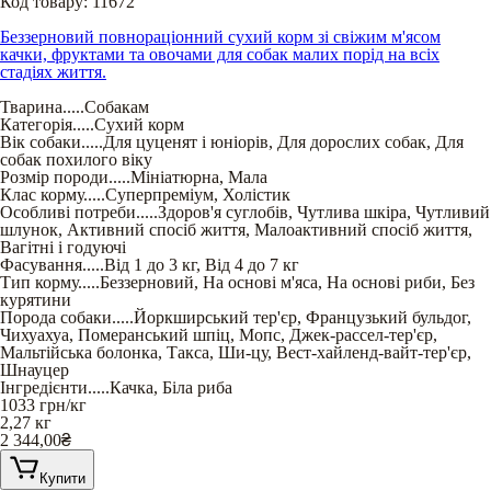
Код товару:
11672
Беззерновий повнораціонний сухий корм зі свіжим м'ясом
качки, фруктами та овочами для собак малих порід на всіх
стадіях життя.
Тварина
.....
Собакам
Категорія
.....
Сухий корм
Вік собаки
.....
Для цуценят і юніорів
,
Для дорослих собак
,
Для
собак похилого віку
Розмір породи
.....
Мініатюрна
,
Мала
Клас корму
.....
Суперпреміум
,
Холістик
Особливі потреби
.....
Здоров'я суглобів
,
Чутлива шкіра
,
Чутливий
шлунок
,
Активний спосіб життя
,
Малоактивний спосіб життя
,
Вагітні і годуючі
Фасування
.....
Від 1 до 3 кг
,
Від 4 до 7 кг
Тип корму
.....
Беззерновий
,
На основі м'яса
,
На основі риби
,
Без
курятини
Порода собаки
.....
Йоркширський тер'єр
,
Французький бульдог
,
Чихуахуа
,
Померанський шпіц
,
Мопс
,
Джек-рассел-тер'єр
,
Мальтійська болонка
,
Такса
,
Ши-цу
,
Вест-хайленд-вайт-тер'єр
,
Шнауцер
Інгредієнти
.....
Качка
,
Біла риба
1033
грн/кг
2,27 кг
2 344,00
₴
Купити