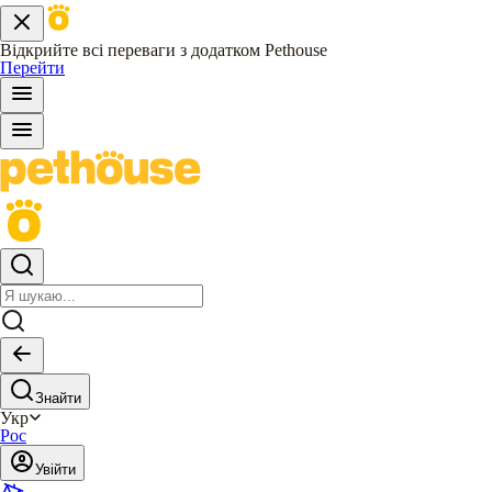
Відкрийте всі переваги з додатком Pethouse
Перейти
Знайти
Укр
Рос
Увійти