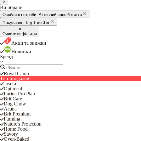
Ви обрали
Особливі потреби:
Активний спосіб життя
Фасування:
Від 1 до 3 кг
Очистити фільтри
Акції та знижки
Новинки
Бренд
Royal Canin
Топ продажів!
Josera
Optimeal
Purina Pro Plan
Brit Care
Dog Chow
Acana
Brit Premium
Farmina
Nature's Protection
Home Food
Savory
Oven-Baked