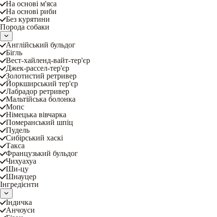
На основі м'яса
На основі риби
Без курятини
Порода собаки
Англійський бульдог
Бігль
Вест-хайленд-вайт-тер'єр
Джек-рассел-тер'єр
Золотистий ретривер
Йоркширський тер'єр
Лабрадор ретривер
Мальтійська болонка
Мопс
Німецька вівчарка
Померанський шпіц
Пудель
Сибірський хаскі
Такса
Французький бульдог
Чихуахуа
Ши-цу
Шнауцер
Інгредієнти
Індичка
Анчоуси