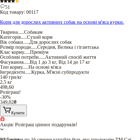
51
Код товару:
00117
Корм для дорослих активних собак на основі м'яса курки.
Тварина
.....
Собакам
Категорія
.....
Сухий корм
Вік собаки
.....
Для дорослих собак
Розмір породи
.....
Середня
,
Велика і гігантська
Клас корму
.....
Преміум
Особливі потреби
.....
Активний спосіб життя
Фасування
.....
Від 1 до 3 кг
,
Від 14 до 17 кг
Тип корму
.....
На основі м'яса
Інгредієнти
.....
Курка
,
М'ясні субпродукти
140
грн/кг
2,5 кг
498,60
Розіграш!
-30%
349,02
₴
Купити
Акція: Розіграш цінних подарунків!
З 17 липня по 16 серпня купуйте будь-яку продукцію TM Cat
99
грн/кг