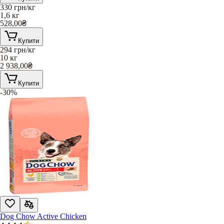
330
грн/кг
1,6 кг
528,00
₴
Купити
294
грн/кг
10 кг
2 938,00
₴
Купити
-30%
Dog Chow Active Chicken