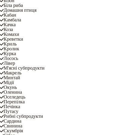
Бізон
Біла риба
Домашня птиця
Кабан
Камбала
Качка
Коза
Комахи
Креветки
Криль
Кролик
Курка
Лосось
Лівер
М'ясні субпродукти
Макрель
Минтай
Мідії
Окунь
Оленина
Оселедець
Перепілка
Печінка
Путасу
Рибні субпродукти
Сардина
Свинина
Скумбрія