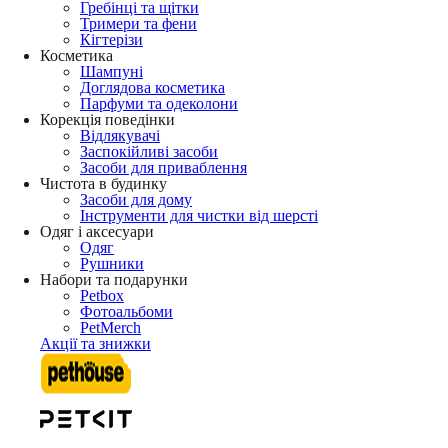
Гребінці та щітки
Тримери та фени
Кігтерізи
Косметика
Шампуні
Доглядова косметика
Парфуми та одеколони
Корекція поведінки
Відлякувачі
Заспокійливі засоби
Засоби для приваблення
Чистота в будинку
Засоби для дому
Інструменти для чистки від шерсті
Одяг і аксесуари
Одяг
Рушники
Набори та подарунки
Petbox
Фотоальбоми
PetMerch
Акції та знижки