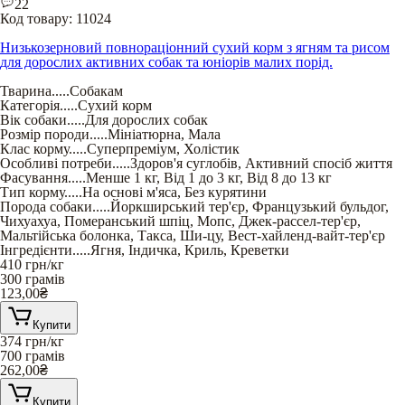
22
Код товару:
11024
Низькозерновий повнораціонний сухий корм з ягням та рисом
для дорослих активних собак та юніорів малих порід.
Тварина
.....
Собакам
Категорія
.....
Сухий корм
Вік собаки
.....
Для дорослих собак
Розмір породи
.....
Мініатюрна
,
Мала
Клас корму
.....
Суперпреміум
,
Холістик
Особливі потреби
.....
Здоров'я суглобів
,
Активний спосіб життя
Фасування
.....
Менше 1 кг
,
Від 1 до 3 кг
,
Від 8 до 13 кг
Тип корму
.....
На основі м'яса
,
Без курятини
Порода собаки
.....
Йоркширський тер'єр
,
Французький бульдог
,
Чихуахуа
,
Померанський шпіц
,
Мопс
,
Джек-рассел-тер'єр
,
Мальтійська болонка
,
Такса
,
Ши-цу
,
Вест-хайленд-вайт-тер'єр
Інгредієнти
.....
Ягня
,
Індичка
,
Криль
,
Креветки
410
грн/кг
300 грамів
123,00
₴
Купити
374
грн/кг
700 грамів
262,00
₴
Купити