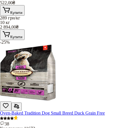
522,00
₴
Купити
289
грн/кг
10 кг
2 894,00
₴
Купити
-25%
Oven-Baked Tradition Dog Small Breed Duck Grain Free
38