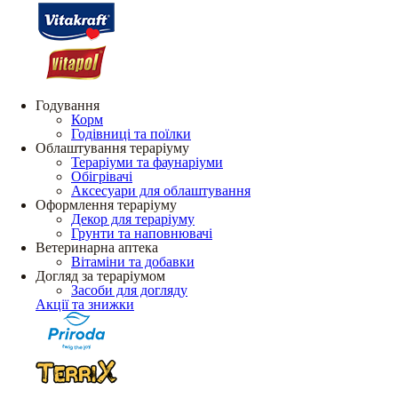
Годування
Корм
Годівниці та поїлки
Облаштування тераріуму
Тераріуми та фаунаріуми
Обігрівачі
Аксесуари для облаштування
Оформлення тераріуму
Декор для тераріуму
Грунти та наповнювачі
Ветеринарна аптека
Вітаміни та добавки
Догляд за тераріумом
Засоби для догляду
Акції та знижки