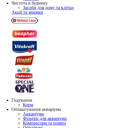
Чистота в будинку
Засоби для дому та клітки
Акції та знижки
Годування
Корм
Облаштування акваріума
Акваріуми
Фільтри для акваріума
Компресори та помпи
Обігрівачі