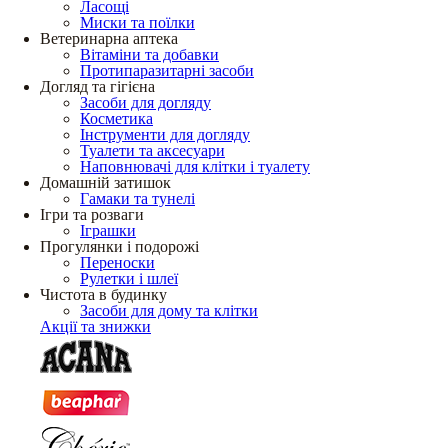
Ласощі
Миски та поїлки
Ветеринарна аптека
Вітаміни та добавки
Протипаразитарні засоби
Догляд та гігієна
Засоби для догляду
Косметика
Інструменти для догляду
Туалети та аксесуари
Наповнювачі для клітки і туалету
Домашній затишок
Гамаки та тунелі
Ігри та розваги
Іграшки
Прогулянки і подорожі
Переноски
Рулетки і шлеї
Чистота в будинку
Засоби для дому та клітки
Акції та знижки