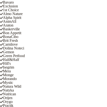
Bavaro
Exclusion
1st Choice
Almo Nature
Alpha Spirit
AnimAll
Araton
Baskerville
Bon Appetit
BonaCibo
Brit Fresh
Carnilove
Dolina Noteci
Gemon
Green Petfood
Half&Half
Hill's
Isegrim
Mera
Monge
Morando
Mystic
Natura Wild
Natyka
Nutrican
Orijen
Orygo
Practik