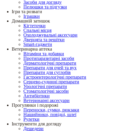
Засоби для догляду
Пелюшки та підгузки
Ігри та розваги
Іграшки
Домашній затишок
Кігтеточки
Спальні місця
Охолоджувальні аксесуари
Дверцята та решітки
Smart-гаджети
Ветеринарна аптека
Вітаміни та добавки
Протипаразитарні засоби
Дерматологічні препарати
Препарати для очей та вух
Препарати для суглобів
Гастроентерологічні препарати
Серцево-судинні препарати
Урологічні препарати
Стоматологічні засоби
Антибіотики
Ветеринарні аксесуари
Прогулянки і подорожі
Переноски, сумки, рюкзаки
Нашийники, повідці, шлеї
Рулетки
Інструменти для догляду
Дешедери