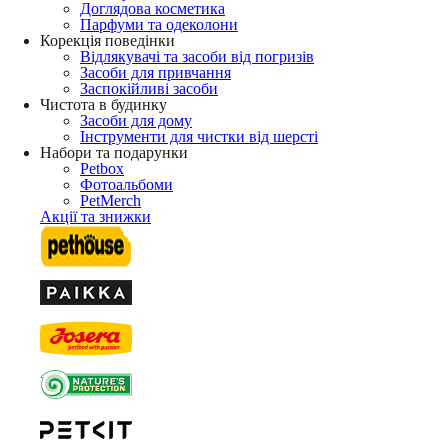
Доглядова косметика
Парфуми та одеколони
Корекція поведінки
Відлякувачі та засоби від погризів
Засоби для привчання
Заспокійливі засоби
Чистота в будинку
Засоби для дому
Інструменти для чистки від шерсті
Набори та подарунки
Petbox
Фотоальбоми
PetMerch
Акції та знижки