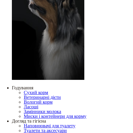
Годування
Сухий корм
Ветеринарні дієти
Вологий корм
Ласощі
Замінники молока
Миски і контейнери для корму
Догляд та гігієна
Наповнювачі для туалету
Туалети та аксесуари