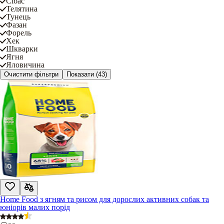
Сібас
Телятина
Тунець
Фазан
Форель
Хек
Шкварки
Ягня
Яловичина
Очистити фільтри
Показати
(43)
Home Food з ягням та рисом для дорослих активних собак та
юніорів малих порід