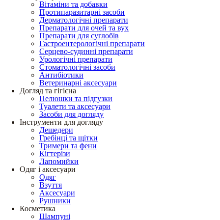
Вітаміни та добавки
Протипаразитарні засоби
Дерматологічні препарати
Препарати для очей та вух
Препарати для суглобів
Гастроентерологічні препарати
Серцево-судинні препарати
Урологічні препарати
Стоматологічні засоби
Антибіотики
Ветеринарні аксесуари
Догляд та гігієна
Пелюшки та підгузки
Туалети та аксесуари
Засоби для догляду
Інструменти для догляду
Дешедери
Гребінці та щітки
Тримери та фени
Кігтерізи
Лапомийки
Одяг і аксесуари
Одяг
Взуття
Аксесуари
Рушники
Косметика
Шампуні