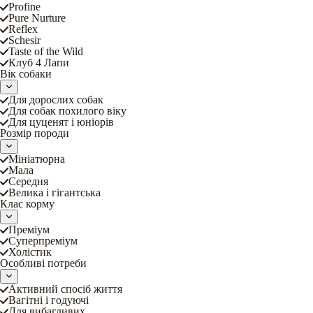
Profine
Pure Nurture
Reflex
Schesir
Taste of the Wild
Клуб 4 Лапи
Вік собаки
Для дорослих собак
Для собак похилого віку
Для цуценят і юніорів
Розмір породи
Мініатюрна
Мала
Середня
Велика і гігантська
Клас корму
Преміум
Суперпреміум
Холістик
Особливі потреби
Активний спосіб життя
Вагітні і годуючі
Для вибагливих