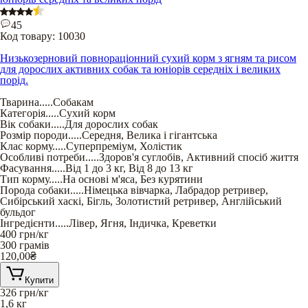
45
Код товару:
10030
Низькозерновий повнораціонний сухий корм з ягням та рисом
для дорослих активних собак та юніорів середніх і великих
порід.
Тварина
.....
Собакам
Категорія
.....
Сухий корм
Вік собаки
.....
Для дорослих собак
Розмір породи
.....
Середня
,
Велика і гігантська
Клас корму
.....
Суперпреміум
,
Холістик
Особливі потреби
.....
Здоров'я суглобів
,
Активний спосіб життя
Фасування
.....
Від 1 до 3 кг
,
Від 8 до 13 кг
Тип корму
.....
На основі м'яса
,
Без курятини
Порода собаки
.....
Німецька вівчарка
,
Лабрадор ретривер
,
Сибірський хаскі
,
Бігль
,
Золотистий ретривер
,
Англійський
бульдог
Інгредієнти
.....
Лівер
,
Ягня
,
Індичка
,
Креветки
400
грн/кг
300 грамів
120,00
₴
Купити
326
грн/кг
1,6 кг