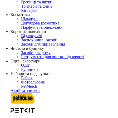
Гребінці та щітки
Тримери та фени
Кігтерізи
Косметика
Шампуні
Доглядова косметика
Парфуми та одеколони
Корекція поведінки
Відлякувачі
Заспокійливі засоби
Засоби для приваблення
Чистота в будинку
Засоби для дому
Інструменти для чистки від шерсті
Одяг і аксесуари
Одяг
Рушники
Набори та подарунки
Petbox
Фотоальбоми
PetMerch
Акції та знижки