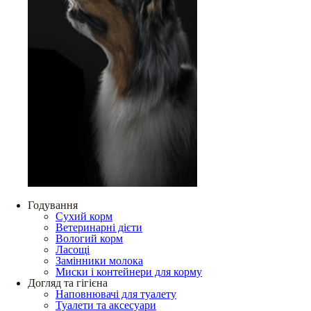
Годування
Сухий корм
Ветеринарні дієти
Вологий корм
Ласощі
Замінники молока
Миски і контейнери для корму
Догляд та гігієна
Наповнювачі для туалету
Туалети та аксесуари