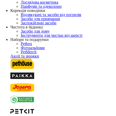
Доглядова косметика
Парфуми та одеколони
Корекція поведінки
Відлякувачі та засоби від погризів
Засоби для привчання
Заспокійливі засоби
Чистота в будинку
Засоби для дому
Інструменти для чистки від шерсті
Набори та подарунки
Petbox
Фотоальбоми
PetMerch
Акції та знижки