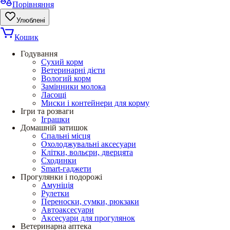
Порівняння
Улюблені
Кошик
Годування
Сухий корм
Ветеринарні дієти
Вологий корм
Замінники молока
Ласощі
Миски і контейнери для корму
Ігри та розваги
Іграшки
Домашній затишок
Спальні місця
Охолоджувальні аксесуари
Клітки, вольєри, дверцята
Сходинки
Smart-гаджети
Прогулянки і подорожі
Амуніція
Рулетки
Переноски, сумки, рюкзаки
Автоаксесуари
Аксесуари для прогулянок
Ветеринарна аптека