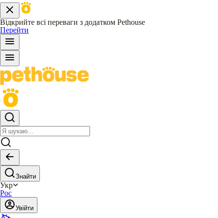
Відкрийте всі переваги з додатком Pethouse
Перейти
Знайти
Укр
Рос
Увійти