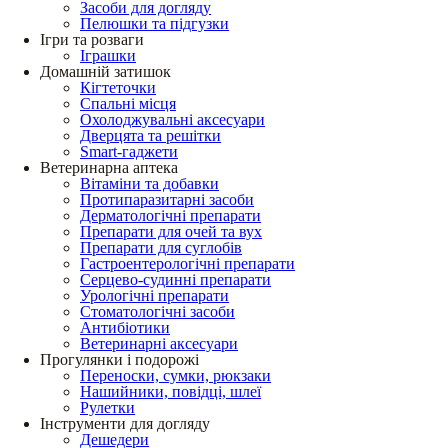
Засоби для догляду
Пелюшки та підгузки
Ігри та розваги
Іграшки
Домашній затишок
Кігтеточки
Спальні місця
Охолоджувальні аксесуари
Дверцята та решітки
Smart-гаджети
Ветеринарна аптека
Вітаміни та добавки
Протипаразитарні засоби
Дерматологічні препарати
Препарати для очей та вух
Препарати для суглобів
Гастроентерологічні препарати
Серцево-судинні препарати
Урологічні препарати
Стоматологічні засоби
Антибіотики
Ветеринарні аксесуари
Прогулянки і подорожі
Переноски, сумки, рюкзаки
Нашийники, повідці, шлеї
Рулетки
Інструменти для догляду
Дешедери