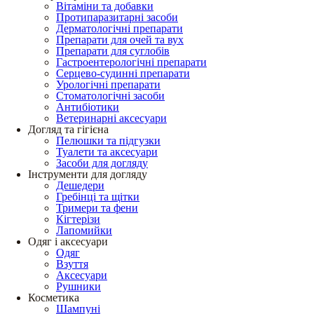
Вітаміни та добавки
Протипаразитарні засоби
Дерматологічні препарати
Препарати для очей та вух
Препарати для суглобів
Гастроентерологічні препарати
Серцево-судинні препарати
Урологічні препарати
Стоматологічні засоби
Антибіотики
Ветеринарні аксесуари
Догляд та гігієна
Пелюшки та підгузки
Туалети та аксесуари
Засоби для догляду
Інструменти для догляду
Дешедери
Гребінці та щітки
Тримери та фени
Кігтерізи
Лапомийки
Одяг і аксесуари
Одяг
Взуття
Аксесуари
Рушники
Косметика
Шампуні