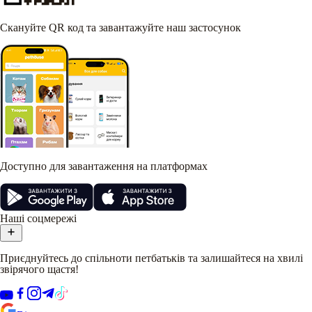
Скануйте QR код та завантажуйте наш застосунок
Доступно для завантаження на платформах
Наші соцмережі
Приєднуйтесь до спільноти петбатьків та залишайтеся на хвилі
звірячого щастя!