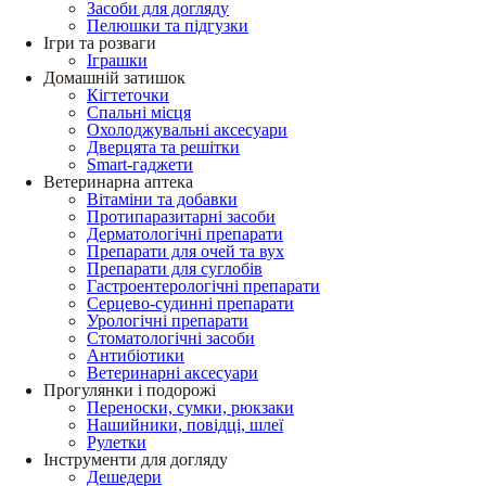
Засоби для догляду
Пелюшки та підгузки
Ігри та розваги
Іграшки
Домашній затишок
Кігтеточки
Спальні місця
Охолоджувальні аксесуари
Дверцята та решітки
Smart-гаджети
Ветеринарна аптека
Вітаміни та добавки
Протипаразитарні засоби
Дерматологічні препарати
Препарати для очей та вух
Препарати для суглобів
Гастроентерологічні препарати
Серцево-судинні препарати
Урологічні препарати
Стоматологічні засоби
Антибіотики
Ветеринарні аксесуари
Прогулянки і подорожі
Переноски, сумки, рюкзаки
Нашийники, повідці, шлеї
Рулетки
Інструменти для догляду
Дешедери