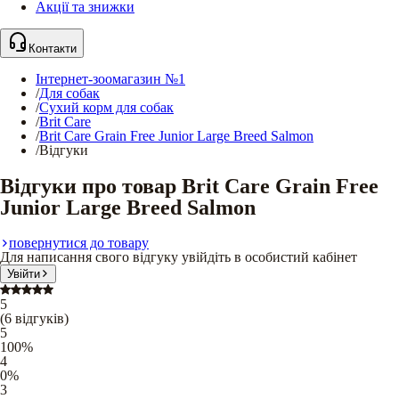
Акції та знижки
Контакти
Інтернет-зоомагазин №1
/
Для собак
/
Сухий корм для собак
/
Brit Care
/
Brit Care Grain Free Junior Large Breed Salmon
/
Відгуки
Відгуки про товар Brit Care Grain Free
Junior Large Breed Salmon
повернутися до товару
Для написання свого відгуку увійдіть в особистий кабінет
Увійти
5
(
6
відгуків
)
5
100
%
4
0
%
3