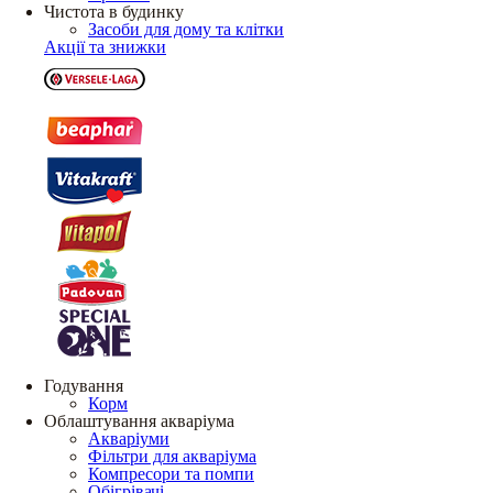
Чистота в будинку
Засоби для дому та клітки
Акції та знижки
Годування
Корм
Облаштування акваріума
Акваріуми
Фільтри для акваріума
Компресори та помпи
Обігрівачі