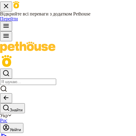
Відкрийте всі переваги з додатком Pethouse
Перейти
Знайти
Укр
Рос
Увійти