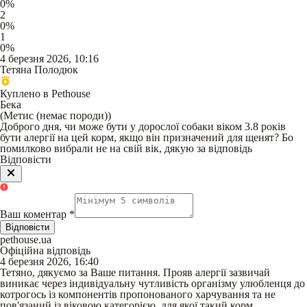
0
%
2
0
%
1
0
%
4 березня 2026, 10:16
Тетяна Полодюк
Куплено в Pethouse
Бека
(
Метис (немає породи)
)
Доброго дня, чи може бути у дорослої собаки віком 3.8 років
бути алергії на цей корм, якщо він призначений для щенят? Бо
помилково вибрали не на свій вік, дякую за відповідь
Відповісти
Ваш коментар
*
Відповісти
pethouse.ua
Офіційна відповідь
4 березня 2026, 16:40
Тетяно, дякуємо за Ваше питання. Прояв алергії зазвичай
виникає через індивідуальну чутливість організму улюбленця до
котрогось із компонентів пропонованого харчування та не
пов'язаний із віковою категорією, для якої такий корм