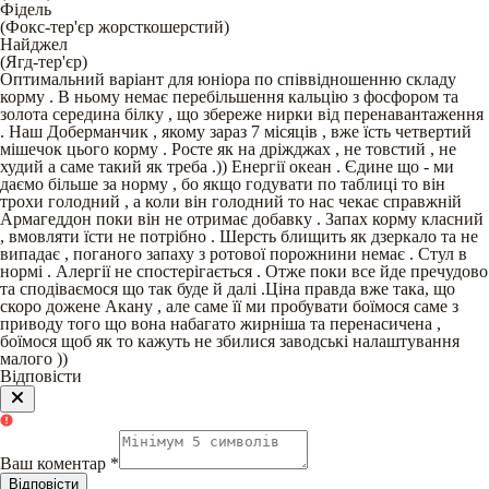
Фідель
(
Фокс-тер'єр жорсткошерстий
)
Найджел
(
Ягд-тер'єр
)
Оптимальний варіант для юніора по співвідношенню складу
корму . В ньому немає перебільшення кальцію з фосфором та
золота середина білку , що збереже нирки від перенавантаження
. Наш Доберманчик , якому зараз 7 місяців , вже їсть четвертий
мішечок цього корму . Росте як на дріжджах , не товстий , не
худий а саме такий як треба .)) Енергії океан . Єдине що - ми
даємо більше за норму , бо якщо годувати по таблиці то він
трохи голодний , а коли він голодний то нас чекає справжній
Армагеддон поки він не отримає добавку . Запах корму класний
, вмовляти їсти не потрібно . Шерсть блищить як дзеркало та не
випадає , поганого запаху з ротової порожнини немає . Стул в
нормі . Алергії не спостерігається . Отже поки все йде пречудово
та сподіваємося що так буде й далі .Ціна правда вже така, що
скоро дожене Акану , але саме її ми пробувати боїмося саме з
приводу того що вона набагато жирніша та перенасичена ,
боїмося щоб як то кажуть не збилися заводські налаштування
малого ))
Відповісти
Ваш коментар
*
Відповісти