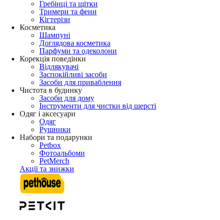
Гребінці та щітки
Тримери та фени
Кігтерізи
Косметика
Шампуні
Доглядова косметика
Парфуми та одеколони
Корекція поведінки
Відлякувачі
Заспокійливі засоби
Засоби для приваблення
Чистота в будинку
Засоби для дому
Інструменти для чистки від шерсті
Одяг і аксесуари
Одяг
Рушники
Набори та подарунки
Petbox
Фотоальбоми
PetMerch
Акції та знижки