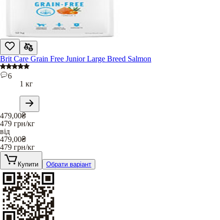
Brit Care Grain Free Junior Large Breed Salmon
6
1 кг
479,00
₴
479
грн/кг
від
479,00
₴
479
грн/кг
Купити
Обрати варіант