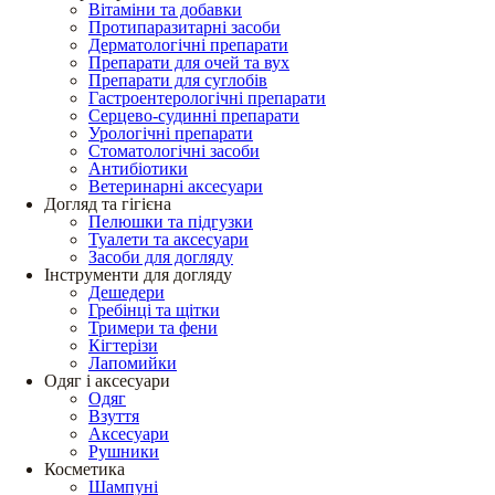
Вітаміни та добавки
Протипаразитарні засоби
Дерматологічні препарати
Препарати для очей та вух
Препарати для суглобів
Гастроентерологічні препарати
Серцево-судинні препарати
Урологічні препарати
Стоматологічні засоби
Антибіотики
Ветеринарні аксесуари
Догляд та гігієна
Пелюшки та підгузки
Туалети та аксесуари
Засоби для догляду
Інструменти для догляду
Дешедери
Гребінці та щітки
Тримери та фени
Кігтерізи
Лапомийки
Одяг і аксесуари
Одяг
Взуття
Аксесуари
Рушники
Косметика
Шампуні