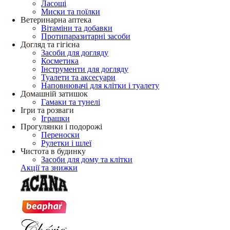
Ласощі
Миски та поїлки
Ветеринарна аптека
Вітаміни та добавки
Протипаразитарні засоби
Догляд та гігієна
Засоби для догляду
Косметика
Інструменти для догляду
Туалети та аксесуари
Наповнювачі для клітки і туалету
Домашній затишок
Гамаки та тунелі
Ігри та розваги
Іграшки
Прогулянки і подорожі
Переноски
Рулетки і шлеї
Чистота в будинку
Засоби для дому та клітки
Акції та знижки