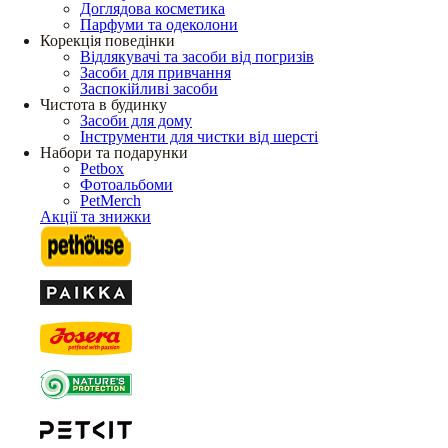
Доглядова косметика
Парфуми та одеколони
Корекція поведінки
Відлякувачі та засоби від погризів
Засоби для привчання
Заспокійливі засоби
Чистота в будинку
Засоби для дому
Інструменти для чистки від шерсті
Набори та подарунки
Petbox
Фотоальбоми
PetMerch
Акції та знижки