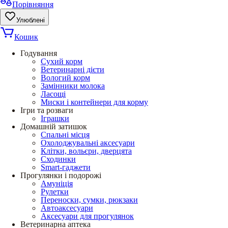
Порівняння
Улюблені
Кошик
Годування
Сухий корм
Ветеринарні дієти
Вологий корм
Замінники молока
Ласощі
Миски і контейнери для корму
Ігри та розваги
Іграшки
Домашній затишок
Спальні місця
Охолоджувальні аксесуари
Клітки, вольєри, дверцята
Сходинки
Smart-гаджети
Прогулянки і подорожі
Амуніція
Рулетки
Переноски, сумки, рюкзаки
Автоаксесуари
Аксесуари для прогулянок
Ветеринарна аптека