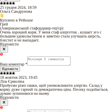
25 грудня 2024, 18:59
Ольга Сандрунова
Куплено в Pethouse
Грей
(
Американський стафордшир-тер'єр
)
Очень хороший корм. У меня стаф алергетик , кушает эго с
большим удовольствием и заметно стала улучшать шерсть,
блестит и не выпадает.
Відповісти
Ваш коментар
*
Відповісти
18 жовтня 2023, 19:45
Ліза Єрмоліна
Пробуємо різні смаки, щоб унеможливити алергію. Склад у
корму дуже гарний та демократична ціна. Песику подобається,
думаю зупинимося на ньому
Відповісти