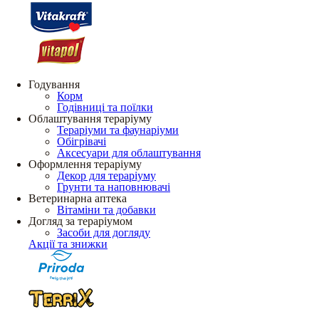
Годування
Корм
Годівниці та поїлки
Облаштування тераріуму
Тераріуми та фаунаріуми
Обігрівачі
Аксесуари для облаштування
Оформлення тераріуму
Декор для тераріуму
Грунти та наповнювачі
Ветеринарна аптека
Вітаміни та добавки
Догляд за тераріумом
Засоби для догляду
Акції та знижки