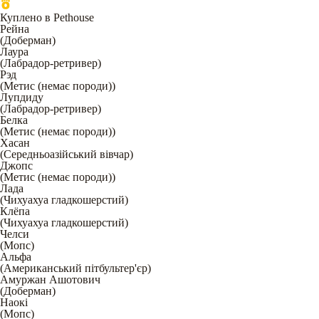
Куплено в Pethouse
Рейна
(
Доберман
)
Лаура
(
Лабрадор-ретривер
)
Рэд
(
Метис (немає породи)
)
Лупдиду
(
Лабрадор-ретривер
)
Белка
(
Метис (немає породи)
)
Хасан
(
Середньоазійський вівчар
)
Джопс
(
Метис (немає породи)
)
Лада
(
Чихуахуа гладкошерстий
)
Клёпа
(
Чихуахуа гладкошерстий
)
Челси
(
Мопс
)
Альфа
(
Американський пітбультер'єр
)
Амуржан Ашотович
(
Доберман
)
Наокі
(
Мопс
)