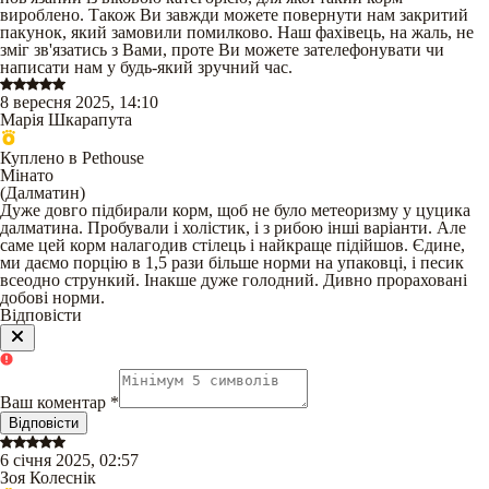
вироблено. Також Ви завжди можете повернути нам закритий
пакунок, який замовили помилково. Наш фахівець, на жаль, не
зміг зв'язатись з Вами, проте Ви можете зателефонувати чи
написати нам у будь-який зручний час.
8 вересня 2025, 14:10
Марія Шкарапута
Куплено в Pethouse
Мінато
(
Далматин
)
Дуже довго підбирали корм, щоб не було метеоризму у цуцика
далматина. Пробували і холістик, і з рибою інші варіанти. Але
саме цей корм налагодив стілець і найкраще підійшов. Єдине,
ми даємо порцію в 1,5 рази більше норми на упаковці, і песик
всеодно стрункий. Інакше дуже голодний. Дивно прораховані
добові норми.
Відповісти
Ваш коментар
*
Відповісти
6 січня 2025, 02:57
Зоя Колеснік