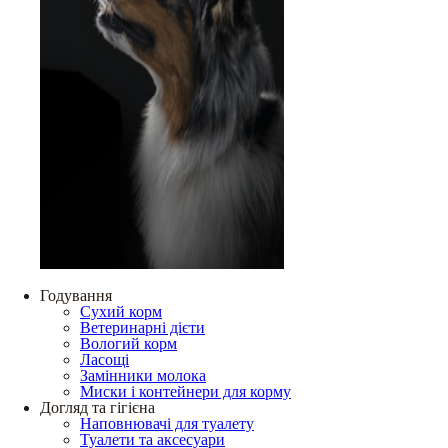
Годування
Сухий корм
Ветеринарні дієти
Вологий корм
Ласощі
Замінники молока
Миски і контейнери для корму
Догляд та гігієна
Наповнювачі для туалету
Туалети та аксесуари