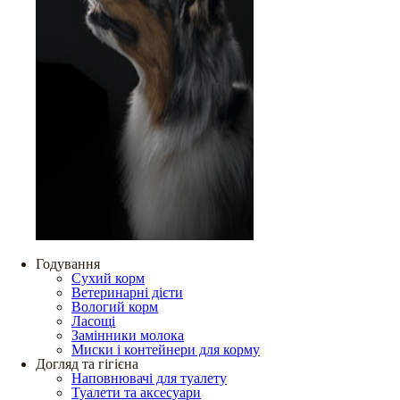
Годування
Сухий корм
Ветеринарні дієти
Вологий корм
Ласощі
Замінники молока
Миски і контейнери для корму
Догляд та гігієна
Наповнювачі для туалету
Туалети та аксесуари