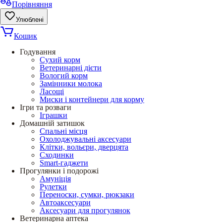
Порівняння
Улюблені
Кошик
Годування
Сухий корм
Ветеринарні дієти
Вологий корм
Замінники молока
Ласощі
Миски і контейнери для корму
Ігри та розваги
Іграшки
Домашній затишок
Спальні місця
Охолоджувальні аксесуари
Клітки, вольєри, дверцята
Сходинки
Smart-гаджети
Прогулянки і подорожі
Амуніція
Рулетки
Переноски, сумки, рюкзаки
Автоаксесуари
Аксесуари для прогулянок
Ветеринарна аптека