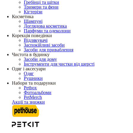
Гребінці та щітки
Тримери та фени
Кігтерізи
Косметика
Шампуні
Доглядова косметика
Парфуми та одеколони
Корекція поведінки
Відлякувачі
Заспокійливі засоби
Засоби для приваблення
Чистота в будинку
Засоби для дому
Інструменти для чистки від шерсті
Одяг і аксесуари
Одяг
Рушники
Набори та подарунки
Petbox
Фотоальбоми
PetMerch
Акції та знижки