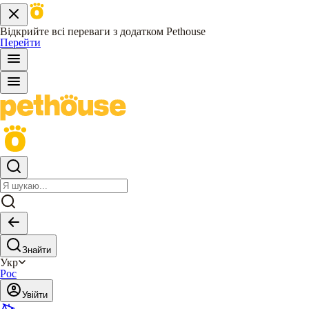
Відкрийте всі переваги з додатком Pethouse
Перейти
Знайти
Укр
Рос
Увійти