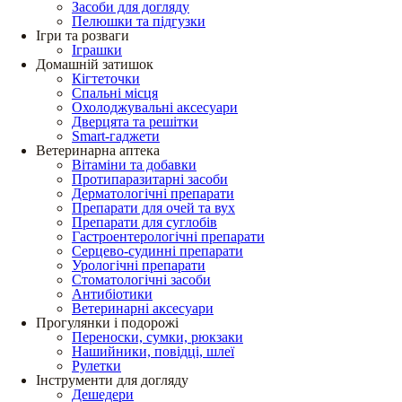
Засоби для догляду
Пелюшки та підгузки
Ігри та розваги
Іграшки
Домашній затишок
Кігтеточки
Спальні місця
Охолоджувальні аксесуари
Дверцята та решітки
Smart-гаджети
Ветеринарна аптека
Вітаміни та добавки
Протипаразитарні засоби
Дерматологічні препарати
Препарати для очей та вух
Препарати для суглобів
Гастроентерологічні препарати
Серцево-судинні препарати
Урологічні препарати
Стоматологічні засоби
Антибіотики
Ветеринарні аксесуари
Прогулянки і подорожі
Переноски, сумки, рюкзаки
Нашийники, повідці, шлеї
Рулетки
Інструменти для догляду
Дешедери