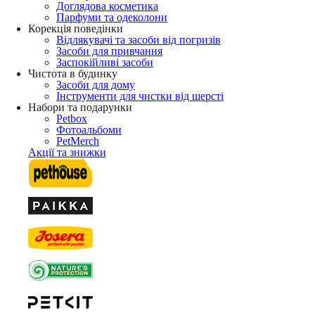
Доглядова косметика
Парфуми та одеколони
Корекція поведінки
Відлякувачі та засоби від погризів
Засоби для привчання
Заспокійливі засоби
Чистота в будинку
Засоби для дому
Інструменти для чистки від шерсті
Набори та подарунки
Petbox
Фотоальбоми
PetMerch
Акції та знижки