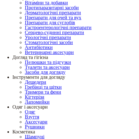
Вітаміни та добавки
Протипаразитарні засоби
Дерматологічні препарати
Препарати для очей та вух
Препарати для суглобів
Гастроентерологічні препарати
Серцево-судинні препарати
Урологічні препарати
Стоматологічні засоби
Антибіотики
Ветеринарні аксесуари
Догляд та гігієна
Пелюшки та підгузки
Туалети та аксесуари
Засоби для догляду
Інструменти для догляду
Дешедери
Гребінці та щітки
Тримери та фени
Кігтерізи
Лапомийки
Одяг і аксесуари
Одяг
Взуття
Аксесуари
Рушники
Косметика
Шампуні